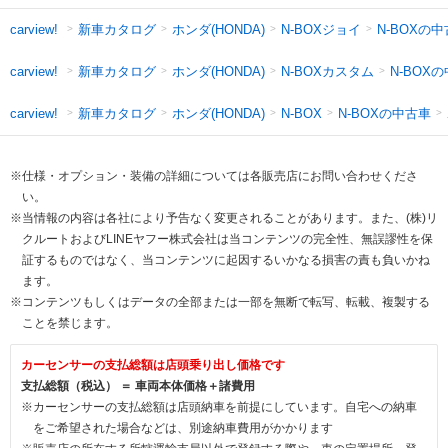
新車カタログ
ホンダ(HONDA)
N-BOXジョイ
N-BOXの
carview!
新車カタログ
ホンダ(HONDA)
N-BOXカスタム
N-BOX
carview!
新車カタログ
ホンダ(HONDA)
N-BOXの中古車
carview!
N-BOX
※仕様・オプション・装備の詳細については各販売店にお問い合わせくださ
い。
※当情報の内容は各社により予告なく変更されることがあります。また、(株)リ
クルートおよびLINEヤフー株式会社は当コンテンツの完全性、無誤謬性を保
証するものではなく、当コンテンツに起因するいかなる損害の責も負いかね
ます。
※コンテンツもしくはデータの全部または一部を無断で転写、転載、複製する
ことを禁じます。
カーセンサーの支払総額は店頭乗り出し価格です
支払総額（税込） ＝ 車両本体価格＋諸費用
※カーセンサーの支払総額は店頭納車を前提にしています。自宅への納車
をご希望された場合などは、別途納車費用がかかります