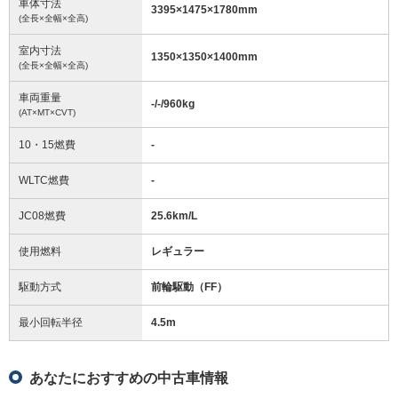
車体寸法
3395
×
1475
×
1780
mm
(全長×全幅×全高)
室内寸法
1350
×
1350
×
1400
mm
(全長×全幅×全高)
車両重量
-/-/960
kg
(AT×MT×CVT)
10・15燃費
-
WLTC燃費
-
JC08燃費
25.6km/L
使用燃料
レギュラー
駆動方式
前輪駆動（FF）
最小回転半径
4.5
m
あなたにおすすめの中古車情報