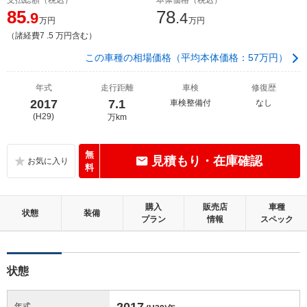
85
78
.9
.4
万円
万円
（諸経費7 .5 万円含む）
この車種の相場価格（平均本体価格：57万円）
年式
走行距離
車検
修復歴
2017
7.1
車検整備付
なし
(H29)
万km
無
見積もり・在庫確認
料
購入
販売店
車種
状態
装備
プラン
情報
スペック
状態
2017
年式