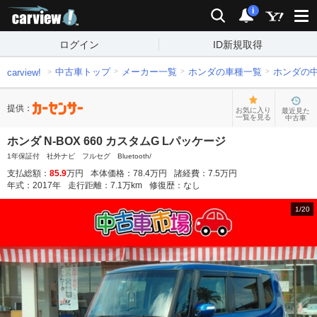
carview!
検索
通知
i
ログイン
ID新規取得
中古車トップ
メーカー一覧
ホンダの車種一覧
ホンダの
carview!
提供：
お気に入り
最近見た
一覧を見る
中古車
ホンダ N-BOX 660 カスタムG Lパッケージ
1年保証付 社外ナビ フルセグ Bluetooth/
支払総額：
85.9
万円
本体価格：
78.4
万円
諸経費：
7.5
万円
年式：
2017
年
走行距離：
7.1
万km
修復歴：
なし
1
/
20