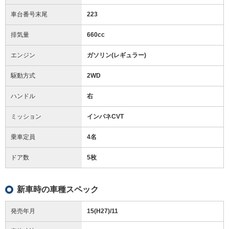
車台番号末尾
223
排気量
660cc
エンジン
ガソリン(レギュラー)
駆動方式
2WD
ハンドル
右
ミッション
インパネCVT
乗車定員
4名
ドア数
5枚
新車時の車種スペック
発売年月
15(H27)/11