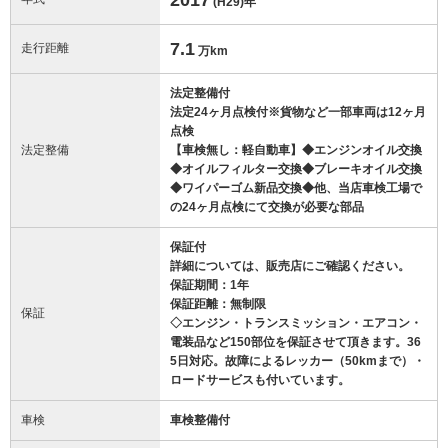
(H29)
年
7.1
走行距離
万km
法定整備付
法定24ヶ月点検付※貨物など一部車両は12ヶ月
点検
法定整備
【車検無し：軽自動車】◆エンジンオイル交換
◆オイルフィルター交換◆ブレーキオイル交換
◆ワイパーゴム新品交換◆他、当店車検工場で
の24ヶ月点検にて交換が必要な部品
保証付
詳細については、販売店にご確認ください。
保証期間：1年
保証距離：無制限
保証
◇エンジン・トランスミッション・エアコン・
電装品など150部位を保証させて頂きます。36
5日対応。故障によるレッカー（50kmまで）・
ロードサービスも付いています。
車検
車検整備付