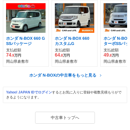
ホンダ N-BOX 660 G
ホンダ N-BOX 660
ホンダ N-BOX 
SSパッケージ
カスタムG
ターボSSパッ
支払総額
支払総額
支払総額
74
64
49
.9
万円
.8
万円
.8
万円
岡山県倉敷市
岡山県倉敷市
岡山県倉敷市
ホンダ N-BOXの中古車をもっと見る
Yahoo! JAPAN IDでログイン
するとお気に入りに登録や複数見積もりがで
きるようになります。
中古車トップへ