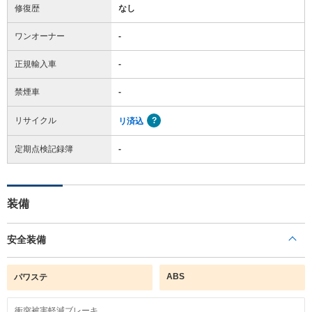
修復歴
なし
ワンオーナー
-
正規輸入車
-
禁煙車
-
リサイクル
リ済込
定期点検記録簿
-
装備
安全装備
ABS
パワステ
衝突被害軽減ブレーキ