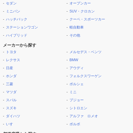
セダン
オープンカー
ミニバン
SUV・クロカン
ハッチバック
クーペ・スポーツカー
ステーションワゴン
軽自動車
ハイブリッド
その他
メーカーから探す
トヨタ
メルセデス・ベンツ
レクサス
BMW
日産
アウディ
ホンダ
フォルクスワーゲン
三菱
ポルシェ
マツダ
ミニ
スバル
プジョー
スズキ
シトロエン
ダイハツ
アルファ ロメオ
いすゞ
ボルボ