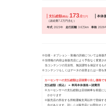
173
支払総額
.0
本体
万円
(税込)
（諸経費7.2万円含む）
年式
2023年
走行距離
3.6万km
車検
2026
※仕様・オプション・装備の詳細については各販
※当情報の内容は各販売店により予告なく変更され
当コンテンツの完全性、無誤謬性を保証するも
※コンテンツもしくはデータの全部または一部を
カーセンサーの支払総額は店頭乗り出し価格で
支払総額（税込） ＝ 車両本体価格＋諸費用
※カーセンサーの支払総額は店頭納車を前提に
かかります
※販売店の所在する所轄運輸支局以外で登録す
合があります。詳しくは販売店にお問合せく