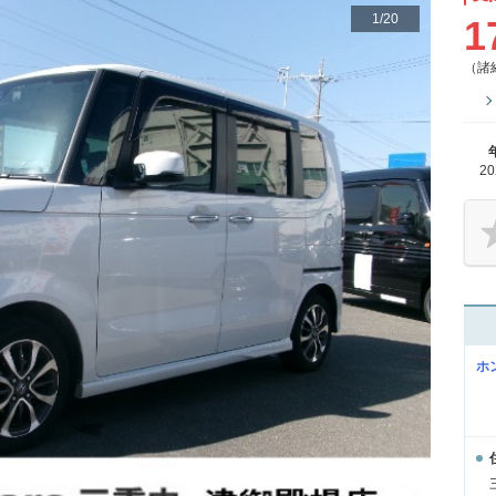
1
/
20
1
（諸
2
ホ