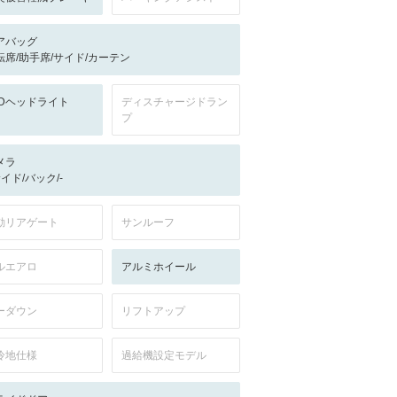
アバッグ
転席/助手席/サイド/カーテン
EDヘッドライト
ディスチャージドラン
プ
メラ
サイド/バック/-
動リアゲート
サンルーフ
ルエアロ
アルミホイール
ーダウン
リフトアップ
冷地仕様
過給機設定モデル