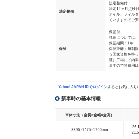
法定整備付
法定12ヶ月点検
法定整備
オイル、フィルタ
ていますのでご安
保証付
詳細については、
保証期間：1年
保証
保証距離：無制限
☆国家資格を持っ
証）工場にて納車
ますので諸費用は
Yahoo! JAPAN IDでログイン
するとお気に入り
新車時の基本情報
車体寸法（全長×全幅×全高）
26
3395×1475×1790mm
21