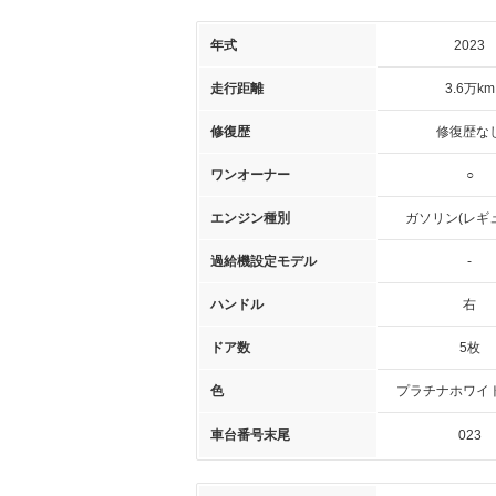
年式
2023
走行距離
3.6万km
修復歴
修復歴な
ワンオーナー
○
エンジン種別
ガソリン(レギ
過給機設定モデル
-
ハンドル
右
ドア数
5枚
色
プラチナホワイ
車台番号末尾
023