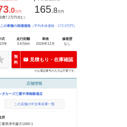
73
165
.0
.8
万円
万円
経費7.2万円含む）
この車種の相場価格
（平均本体価格：172.0万円）
年式
走行距離
車検
修復歴
023年
3.6万km
2026年12月
なし
無
見積もり・在庫確認
料
※お電話番号の入力は不要です。
店舗情報
ンダカーズ三重中津御殿場店
この店舗の中古車在庫一覧
住所
三重県津市藤方1680-1