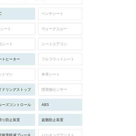
C
ベンチシート
列シート
ウォークスルー
動シート
シートエアコン
ートヒーター
フルフラットシート
ットマン
本革シート
イドリングストップ
障害物センサー
ルーズコントロール
ABS
滑り防止装置
盗難防止装置
突被害軽減ブレーキ
パーキングアシスト