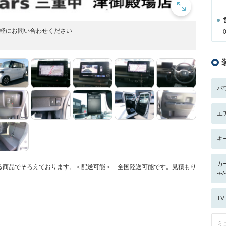
気軽にお問い合わせください
パ
エ
キ
カ
る商品でそろえております。＜配送可能＞ 全国陸送可能です。見積もり
-/
T
ミ