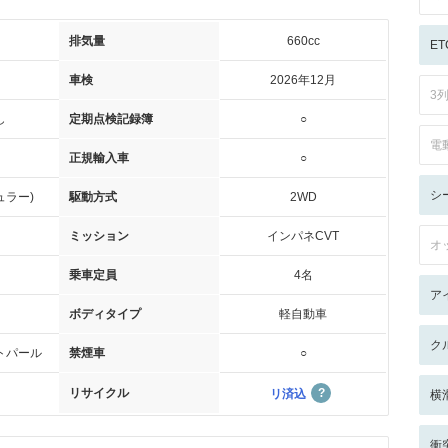
排気量
660cc
ET
車検
2026年12月
3
し
定期点検記録簿
○
電
正規輸入車
○
シ
ュラー)
駆動方式
2WD
ミッション
インパネCVT
オ
乗車定員
4名
ア
ボディタイプ
軽自動車
ク
トパール
禁煙車
○
リサイクル
リ済込
横
衝