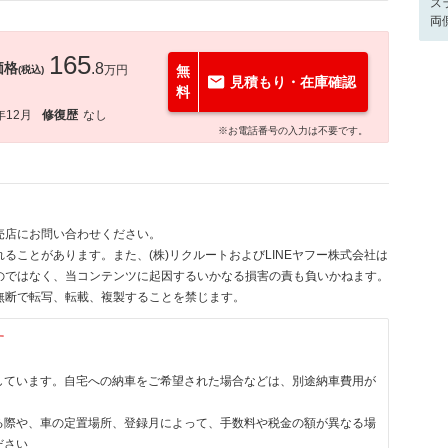
ス
両
165
価格
.8
万円
無
(税込)
見積もり・在庫確認
料
年12月
修復歴
なし
※お電話番号の入力は不要です。
売店にお問い合わせください。
ることがあります。また、(株)リクルートおよびLINEヤフー株式会社は
のではなく、当コンテンツに起因するいかなる損害の責も負いかねます。
無断で転写、転載、複製することを禁じます。
す
しています。自宅への納車をご希望された場合などは、別途納車費用が
る際や、車の定置場所、登録月によって、手数料や税金の額が異なる場
ださい