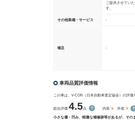
ご提供させていた
す。
その他装備・サービス
-
補足
-
車両品質評価情報
この車は、V-CON（日本自動車査定協会）の評
4.5
総合評価
点
内装:
外装:
小さな傷・凹み、軽微な補修跡等があるが、そのま