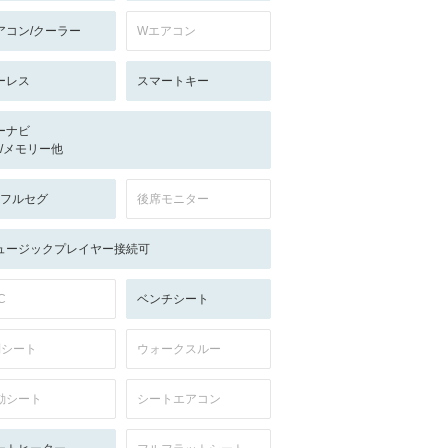
アコン/クーラー
Wエアコン
ーレス
スマートキー
ーナビ
-/-/メモリー他
V:フルセグ
後席モニター
ュージックプレイヤー接続可
C
ベンチシート
列シート
ウォークスルー
動シート
シートエアコン