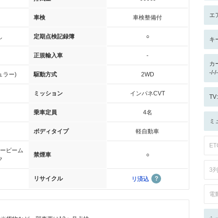
エ
車検
車検整備付
し
定期点検記録簿
○
キ
正規輸入車
-
カ
-/
ュラー)
駆動方式
2WD
ミッション
インパネCVT
T
乗車定員
4名
ミ
ボディタイプ
軽自動車
ET
ービーム
禁煙車
○
ク
3
リサイクル
リ済込
電