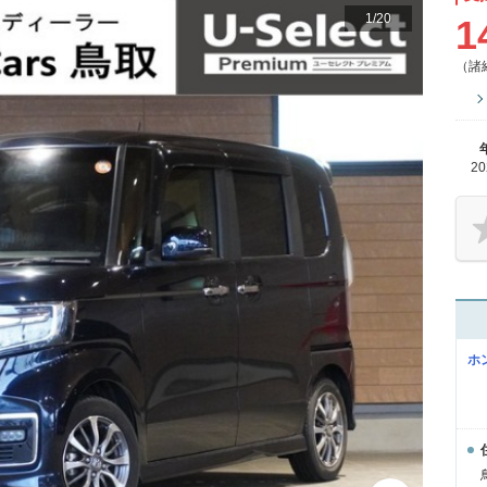
1
/
20
1
（諸
2
ホ