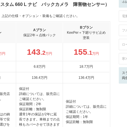
-/
カスタム 660 L ナビ バックカメラ 障害物センサー）
。上記の仕様・オプション・装備もご確認ください。
電
Bプラン
Aプラン
フ
ン
KeePer＋下廻りサビ止め
保証2年＋点検パック
塗装
ロ
143
155
.2
.1
万円
万円
万円
寒
6
.8
万円
18
.7
万円
ス
円
136
.4
万円
136
.4
万円
両
保証付
販売店
詳細については、販売店に
。
ご確認ください。
保証付
保証期間：2年
詳細については、販売店に
保証距離：無制限
ご確認ください。
はの納
通常1年の保証が2年に延
保証期間：1年
等で安
長できます。車検までの点
保証距離：無制限
選びを
検もカバーさせて頂きます