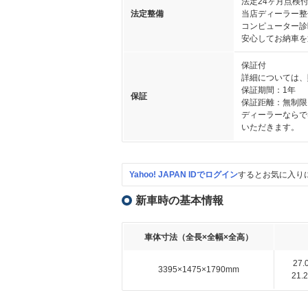
法定24ヶ月点検
法定整備
当店ディーラー整
コンピューター診
安心してお納車を
保証付
詳細については、
保証期間：1年
保証
保証距離：無制限
ディーラーならで
いただきます。
Yahoo! JAPAN IDでログイン
するとお気に入り
新車時の基本情報
車体寸法（全長×全幅×全高）
27
3395×1475×1790mm
21