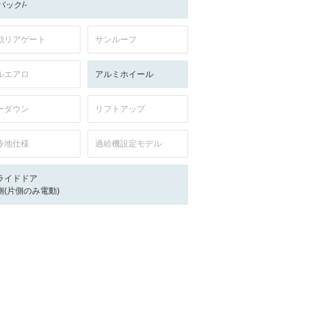
-/バック/-
動リアゲート
サンルーフ
ルエアロ
アルミホイール
ーダウン
リフトアップ
冷地仕様
過給機設定モデル
ライドドア
側(片側のみ電動)