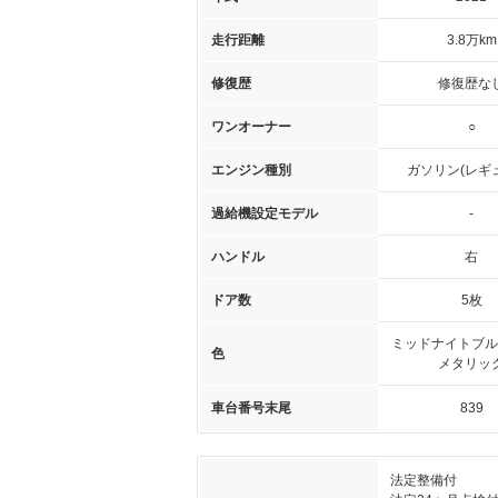
走行距離
3.8万km
修復歴
修復歴な
ワンオーナー
○
エンジン種別
ガソリン(レギ
過給機設定モデル
-
ハンドル
右
ドア数
5枚
ミッドナイトブル
色
メタリッ
車台番号末尾
839
法定整備付