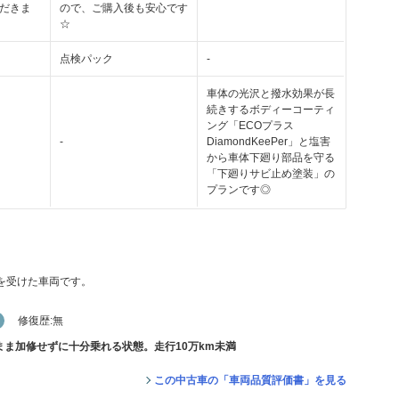
だきま
ので、ご購入後も安心です
☆
点検パック
-
車体の光沢と撥水効果が長
続きするボディーコーティ
ング「ECOプラス
-
DiamondKeePer」と塩害
から車体下廻り部品を守る
「下廻りサビ止め塗装」の
プランです◎
価を受けた車両です。
修復歴:
無
ま加修せずに十分乗れる状態。走行10万km未満
この中古車の「車両品質評価書」を見る