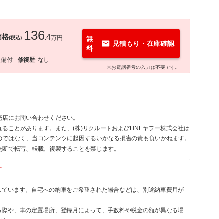
136
価格
.4
万円
無
(税込)
見積もり・在庫確認
料
整備付
修復歴
なし
※お電話番号の入力は不要です。
売店にお問い合わせください。
ることがあります。また、(株)リクルートおよびLINEヤフー株式会社は
のではなく、当コンテンツに起因するいかなる損害の責も負いかねます。
無断で転写、転載、複製することを禁じます。
す
しています。自宅への納車をご希望された場合などは、別途納車費用が
る際や、車の定置場所、登録月によって、手数料や税金の額が異なる場