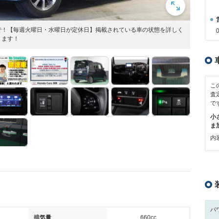
で！【毎週火曜日・水曜日が定休日】掲載されている車の状態を詳しく
ります！
こ
査
で
小
ま
内装
パ
排気量
660cc