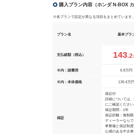
購入プラン内容（ホンダ N-BOX 
※各プランで設定が異なる項目をまとめています
プラン名
基本プラ
143
.2
支払総額（税込）
※内：諸費用
6
.8
万円
※内：本体価格
136
.4
万
保証付
詳細については、
にご確認ください
保証期間：1年
保証距離：無制限
保証
ディーラーならで
車整備と保証制度
心感のある中古車