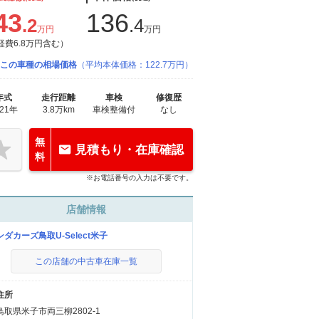
43
136
.2
.4
万円
万円
経費6.8万円含む）
この車種の相場価格
（平均本体価格：122.7万円）
年式
走行距離
車検
修復歴
021年
3.8万km
車検整備付
なし
無
見積もり・在庫確認
料
※お電話番号の入力は不要です。
店舗情報
ンダカーズ鳥取U-Select米子
この店舗の中古車在庫一覧
住所
鳥取県米子市両三柳2802-1