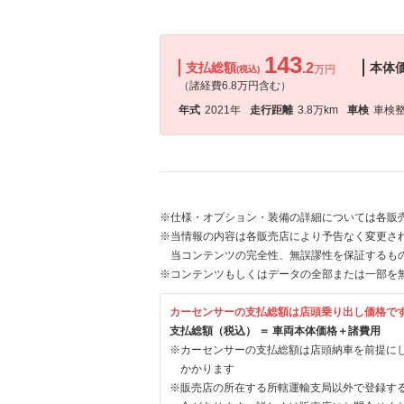
143
支払総額
.2
本体
万円
(税込)
（諸経費6.8万円含む）
年式
2021年
走行距離
3.8万km
車検
車検
※仕様・オプション・装備の詳細については各販
※当情報の内容は各販売店により予告なく変更され
当コンテンツの完全性、無誤謬性を保証するも
※コンテンツもしくはデータの全部または一部を
カーセンサーの支払総額は店頭乗り出し価格で
支払総額（税込） ＝ 車両本体価格＋諸費用
※カーセンサーの支払総額は店頭納車を前提に
かかります
※販売店の所在する所轄運輸支局以外で登録す