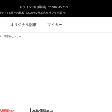
ログイン
[
新規取得
]
Yahoo! JAPAN
サイト5社との比較（2026年2月株式会社プラグ調べ）
オリジナル記事
マイカー
カメラ 障害物センサー
払総額
本体価格
(税込)
(税込)