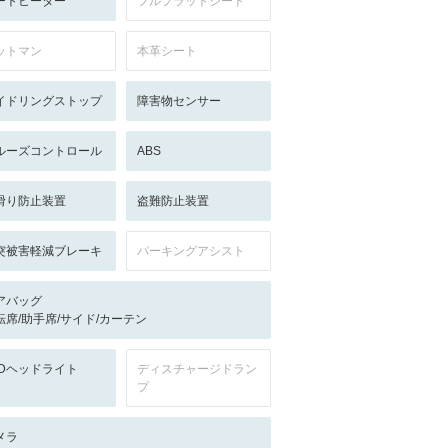
ートヒーター
フルフラットシート
ットマン
本革シート
イドリングストップ
障害物センサー
ルーズコントロール
ABS
滑り防止装置
盗難防止装置
突被害軽減ブレーキ
パーキングアシスト
アバッグ
転席/助手席/サイド/カーテン
EDヘッドライト
ディスチャージドラン
プ
メラ