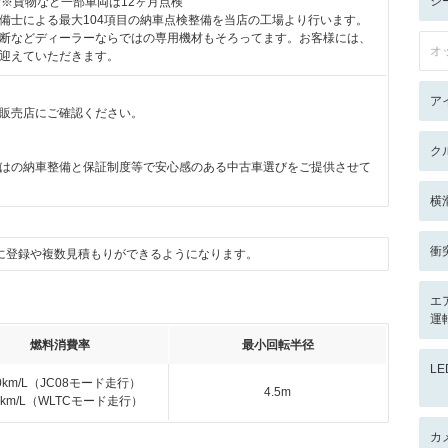
シ
付※貨物など一部車両は12ヶ月点検
備士による最大104項目の納車点検整備を当店の工場より行います。
断などディーラーならではの専用機材もそろってます。お客様には、
オ
迎えていただきます。
ア
販売店にご確認ください。
ク
はの納車整備と保証制度等で安心感のある中古車選びをご提供させて
横
衝
に登録や複数見積もりができるようになります。
エ
運
燃料消費率
最小回転半径
L
.0km/L（JC08モード走行）
4.5m
.2km/L（WLTCモード走行）
カ