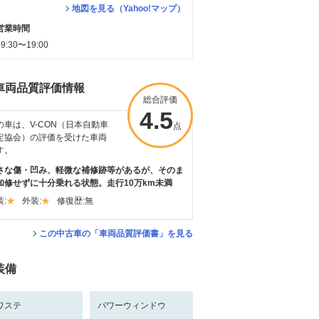
地図を見る（Yahoo!マップ）
営業時間
09:30〜19:00
車両品質評価情報
総合評価
4.5
の車は、V-CON（日本自動車
点
定協会）の評価を受けた車両
す。
さな傷・凹み、軽微な補修跡等があるが、そのま
加修せずに十分乗れる状態。走行10万km未満
:
外装:
修復歴:
無
この中古車の「車両品質評価書」を見る
装備
ワステ
パワーウィンドウ