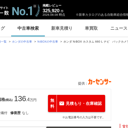
掲載レビュー
325,920
件
時点
※新車カタログのある自動車総合情報
2026.08.08
ログ
中古車検索
新車見積り
車買取
ニュース
種一覧
ホンダの中古車
N-BOXの中古車
ホンダ N-BOX カスタム 660 L ナビ バック
提供：
136
価格
.4
万円
無
(税込)
見積もり・在庫確認
料
整備付
修復歴
なし
※お電話番号の入力は不要です。
支