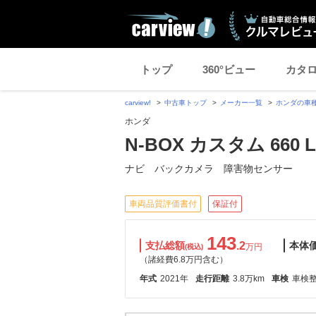
トップ
360°ビュー
カタ
carview!
中古車トップ
メーカー一覧
ホンダの車
ホンダ
N-BOX カスタム 660 L
ナビ バックカメラ 障害物センサー
車両品質評価書付
保証付
143
支払総額
.2
本体
万円
(税込)
（諸経費6.8万円含む）
年式
2021年
走行距離
3.8万km
車検
車検