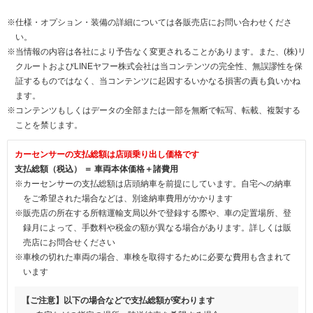
※仕様・オプション・装備の詳細については各販売店にお問い合わせくださ
い。
※当情報の内容は各社により予告なく変更されることがあります。また、(株)リ
クルートおよびLINEヤフー株式会社は当コンテンツの完全性、無誤謬性を保
証するものではなく、当コンテンツに起因するいかなる損害の責も負いかね
ます。
※コンテンツもしくはデータの全部または一部を無断で転写、転載、複製する
ことを禁じます。
カーセンサーの支払総額は店頭乗り出し価格です
支払総額（税込） ＝ 車両本体価格＋諸費用
※カーセンサーの支払総額は店頭納車を前提にしています。自宅への納車
をご希望された場合などは、別途納車費用がかかります
※販売店の所在する所轄運輸支局以外で登録する際や、車の定置場所、登
録月によって、手数料や税金の額が異なる場合があります。詳しくは販
売店にお問合せください
※車検の切れた車両の場合、車検を取得するために必要な費用も含まれて
います
【ご注意】以下の場合などで支払総額が変わります