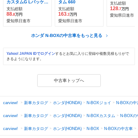
カスタムG Lパッケー
タム 660
支払総額
ジ
128
支払総額
支払総額
.7
万円
88
163
.8
万円
.3
万円
愛知県日進市
愛知県日進市
愛知県日進市
ホンダ N-BOXの中古車をもっと見る
Yahoo! JAPAN IDでログイン
するとお気に入りに登録や複数見積もりがで
きるようになります。
中古車トップへ
新車カタログ
ホンダ(HONDA)
N-BOXジョイ
N-BOXの
carview!
新車カタログ
ホンダ(HONDA)
N-BOXカスタム
N-BOX
carview!
新車カタログ
ホンダ(HONDA)
N-BOXの中古車
carview!
N-BOX