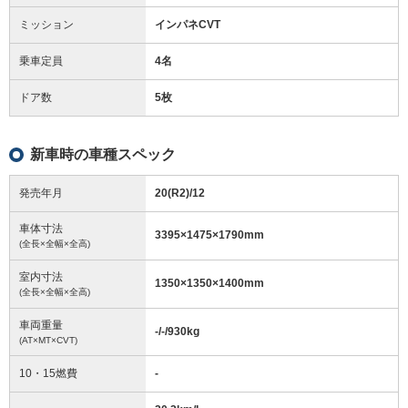
ミッション
インパネCVT
乗車定員
4名
ドア数
5枚
新車時の車種スペック
発売年月
20(R2)/12
車体寸法
3395
×
1475
×
1790
mm
(全長×全幅×全高)
室内寸法
1350
×
1350
×
1400
mm
(全長×全幅×全高)
車両重量
-/-/930
kg
(AT×MT×CVT)
10・15燃費
-