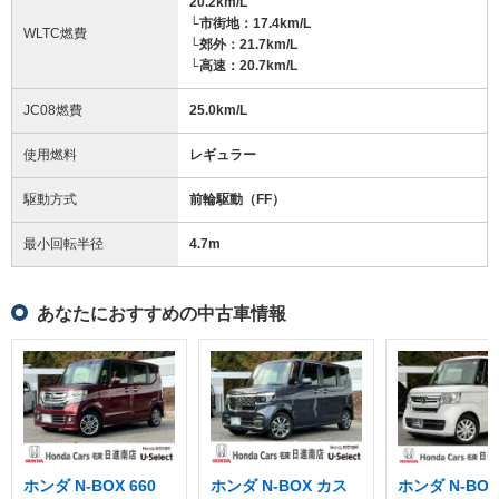
20.2km/L
└市街地：17.4km/L
WLTC燃費
└郊外：21.7km/L
└高速：20.7km/L
JC08燃費
25.0km/L
使用燃料
レギュラー
駆動方式
前輪駆動（FF）
最小回転半径
4.7
m
あなたにおすすめの中古車情報
ホンダ N-BOX 660
ホンダ N-BOX カス
ホンダ N-BOX 