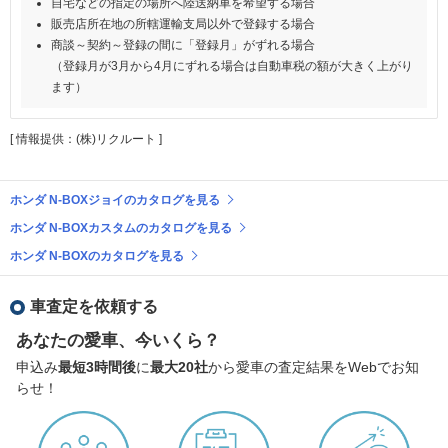
自宅などの指定の場所へ陸送納車を希望する場合
販売店所在地の所轄運輸支局以外で登録する場合
商談～契約～登録の間に「登録月」がずれる場合
（登録月が3月から4月にずれる場合は自動車税の額が大きく上がり
ます）
[ 情報提供：(株)リクルート ]
ホンダ N-BOXジョイのカタログを見る
ホンダ N-BOXカスタムのカタログを見る
ホンダ N-BOXのカタログを見る
車査定を依頼する
あなたの愛車、今いくら？
申込み
最短3時間後
に
最大20社
から愛車の査定結果をWebでお知
らせ！