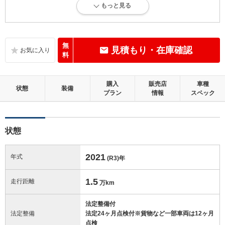
もっと見る
内外装に目立たない軽微なキズ、ヘコミが少し認められますが、良好な
状態です。
内装：
無
見積もり・在庫確認
標準的に使用されていて、多少のコゲ、スレ、キズがあります。
料
外装：
購入
販売店
車種
無キズ、もしくはキズやヘコミなどがほぼない、とても綺麗な状態で
状態
装備
プラン
情報
スペック
す。
修復歴：無
状態
この中古車の「車両品質評価書」を見る
2021
年式
(R3)
年
1.5
走行距離
万km
法定整備付
法定整備
法定24ヶ月点検付※貨物など一部車両は12ヶ月
点検