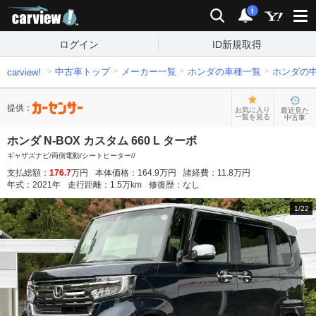
carview!
検索
通知
i
ログイン
ID新規取得
中古車トップ
メーカー一覧
ホンダの車種一覧
ホンダの
carview!
提供：
お気に入り
最近見た
一覧を見る
中古車
ホンダ N-BOX カスタム 660 L ターボ
ギャザズナビ/両側電動/シートヒーター//
支払総額：
176.7
万円
本体価格：
164.9
万円
諸経費：
11.8
万円
年式：
2021
年
走行距離：
1.5
万km
修復歴：
なし
1
/
22