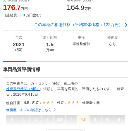
176
164
.7
.9
万円
万円
（諸経費11 .8 万円含む）
この車種の相場価格（平均本体価格：122万円）
年式
走行距離
車検
修復歴
2021
1.5
車検整備付
なし
(R3)
万km
車両品質評価情報
この中古車は、カーセンサーnetが、第三者の
検査専門機関（AIS）
に依頼し、車両を客観的に評価したものです。（検査
日：2026年6月15日）
4.5
内装：
外装：
修復歴：無
総合評価：
修復歴・キズの確認はこちら
R
1
2
3
3.5
4
4.5
5
6
S
4.5
総合評価：