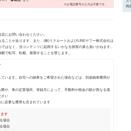
ス
※お電話番号の入力は不要です。
両
売店にお問い合わせください。
ることがあります。また、(株)リクルートおよびLINEヤフー株式会社は
のではなく、当コンテンツに起因するいかなる損害の責も負いかねます。
無断で転写、転載、複製することを禁じます。
す
しています。自宅への納車をご希望された場合などは、別途納車費用が
る際や、車の定置場所、登録月によって、手数料や税金の額が異なる場
ださい
めに必要な費用も含まれています
ります
る場合
る場合