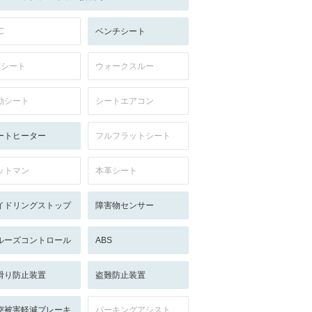
C
ベンチシート
列シート
ウォークスルー
動シート
シートエアコン
ートヒーター
フルフラットシート
ットマン
本革シート
イドリングストップ
障害物センサー
ルーズコントロール
ABS
滑り防止装置
盗難防止装置
突被害軽減ブレーキ
パーキングアシスト