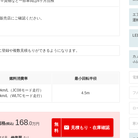
付※貨物など一部車両は6ヶ月点検
エ
販売店にご確認ください。
運
L
に登録や複数見積もりができるようになります。
カ
-/
電
燃料消費率
最小回転半径
.0km/L（JC08モード走行）
フ
4.5m
.2km/L（WLTCモード走行）
ロ
168
価格
.0
寒
万円
無
(税込)
見積もり・在庫確認
料
年4月
修復歴
なし