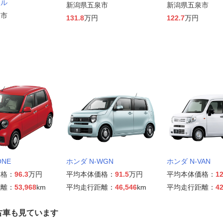
イル
新潟県五泉市
新潟県五泉市
泉市
131.8
万円
122.7
万円
ONE
ホンダ N-WGN
ホンダ N-VAN
価格：
96.3
万円
平均本体価格：
91.5
万円
平均本体価格：
12
距離：
53,968
km
平均走行距離：
46,546
km
平均走行距離：
42
古車も見ています