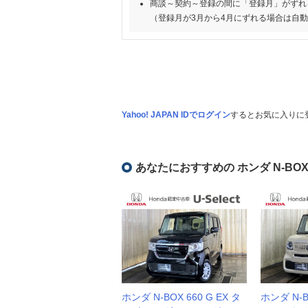
商談～契約～登録の間に「登録月」がずれ
（登録月が3月から4月にずれる場合は自
Yahoo! JAPAN IDでログイン
するとお気に入りに
あなたにおすすめの ホンダ N-BO
ホンダ N-BOX 660 G EX タ
ホンダ N-