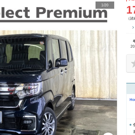
1
/
20
1
（諸
2
Ho