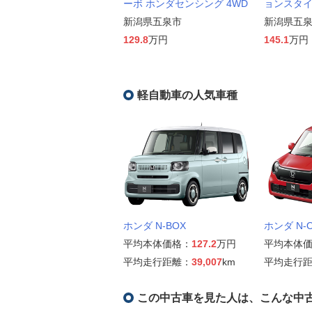
ーボ ホンダセンシング 4WD
ョンスタ
新潟県五泉市
新潟県五
129.8
万円
145.1
万円
軽自動車の人気車種
ホンダ N-BOX
ホンダ N-
平均本体価格：
127.2
万円
平均本体
平均走行距離：
39,007
km
平均走行
この中古車を見た人は、こんな中