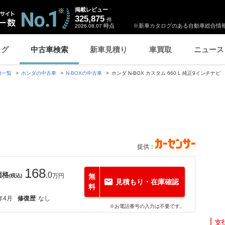
掲載レビュー
325,875
件
時点
※新車カタログのある自動車総合情報
2026.08.07
ログ
中古車検索
新車見積り
車買取
ニュース
種一覧
ホンダの中古車
N-BOXの中古車
ホンダ N-BOX カスタム 660 L 純正9インチナビ
提供：
168
価格
.0
万円
無
(税込)
見積もり・在庫確認
料
年4月
修復歴
なし
※お電話番号の入力は不要です。
支