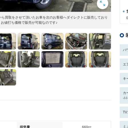
直接お客様から買取をさせて頂いたお車を次のお客様へダイレクトに販売しており
お値打ち価格で販売が可能なのです♪
パ
エ
キ
カ
-/
T
ミ
排気量
660cc