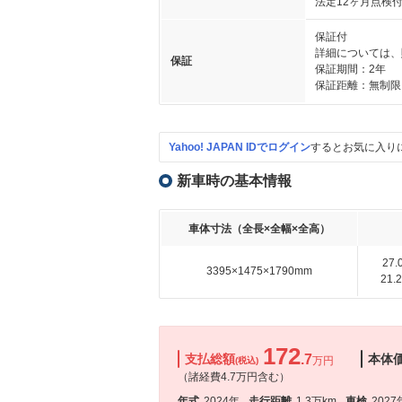
法定12ヶ月点検
保証付
詳細については、
保証
保証期間：2年
保証距離：無制限
Yahoo! JAPAN IDでログイン
するとお気に入り
新車時の基本情報
車体寸法（全長×全幅×全高）
27
3395×1475×1790mm
21
172
支払総額
.7
本体
万円
(税込)
（諸経費4.7万円含む）
年式
2024年
走行距離
1.3万km
車検
2027