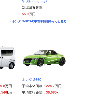
G SSパッケージ
新潟県五泉市
55.0
万円
ホンダ N-BOXの中古車情報をもっと見る
ホンダ S660
9.8
万円
平均本体価格：
224.7
万円
,546
km
平均走行距離：
39,085
km