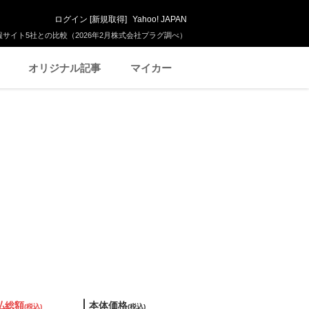
ログイン
[
新規取得
]
Yahoo! JAPAN
サイト5社との比較（2026年2月株式会社プラグ調べ）
オリジナル記事
マイカー
払総額
本体価格
(税込)
(税込)