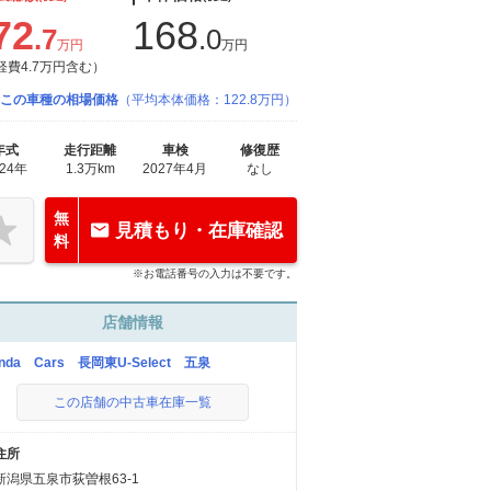
72
168
.7
.0
万円
万円
経費4.7万円含む）
この車種の相場価格
（平均本体価格：122.8万円）
年式
走行距離
車検
修復歴
024年
1.3万km
2027年4月
なし
無
見積もり・在庫確認
料
※お電話番号の入力は不要です。
店舗情報
nda Cars 長岡東U-Select 五泉
この店舗の中古車在庫一覧
住所
新潟県五泉市荻曽根63-1