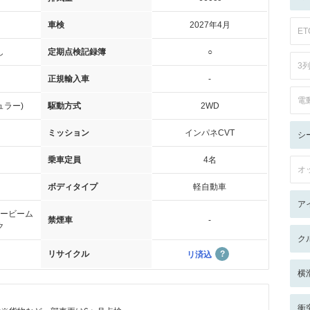
車検
2027年4月
ET
し
定期点検記録簿
○
3
正規輸入車
-
電
ュラー)
駆動方式
2WD
ミッション
インパネCVT
シ
乗車定員
4名
オ
ボディタイプ
軽自動車
ア
ービーム
禁煙車
-
ク
ク
リサイクル
リ済込
横
衝