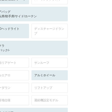
アバッグ
転席/助手席/サイド/カーテン
EDヘッドライト
ディスチャージドラン
プ
メラ
-/バック/-
動リアゲート
サンルーフ
ルエアロ
アルミホイール
ーダウン
リフトアップ
冷地仕様
過給機設定モデル