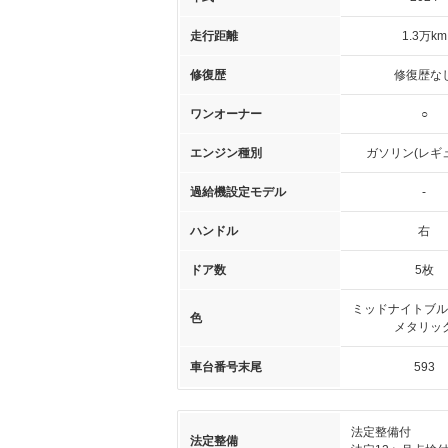
走行距離
1.3万km
修復歴
修復歴な
ワンオーナー
○
エンジン種別
ガソリン(レギ
過給機設定モデル
-
ハンドル
右
ドア数
5枚
ミッドナイトブル
色
メタリッ
車台番号末尾
593
法定整備付
法定整備