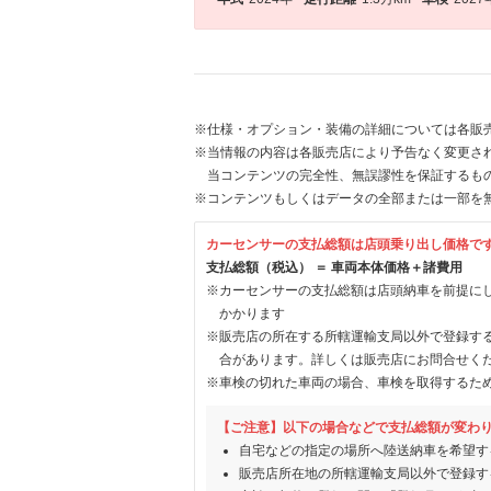
※仕様・オプション・装備の詳細については各販
※当情報の内容は各販売店により予告なく変更され
当コンテンツの完全性、無誤謬性を保証するも
※コンテンツもしくはデータの全部または一部を
カーセンサーの支払総額は店頭乗り出し価格で
支払総額（税込） ＝ 車両本体価格＋諸費用
※カーセンサーの支払総額は店頭納車を前提に
かかります
※販売店の所在する所轄運輸支局以外で登録す
合があります。詳しくは販売店にお問合せく
※車検の切れた車両の場合、車検を取得するた
【ご注意】以下の場合などで支払総額が変わ
自宅などの指定の場所へ陸送納車を希望す
販売店所在地の所轄運輸支局以外で登録す