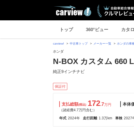
トップ
360°ビュー
カタ
carview!
中古車トップ
メーカー一覧
ホンダの車
ホンダ
N-BOX カスタム 660 L
純正9インチナビ
保証付
172
支払総額
.7
本体
万円
(税込)
（諸経費4.7万円含む）
年式
2024年
走行距離
1.3万km
車検
2027