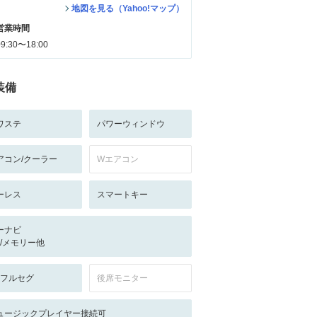
地図を見る（Yahoo!マップ）
営業時間
09:30〜18:00
装備
ワステ
パワーウィンドウ
アコン/クーラー
Wエアコン
ーレス
スマートキー
ーナビ
-/-/メモリー他
V:フルセグ
後席モニター
ュージックプレイヤー接続可