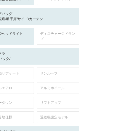
アバッグ
転席/助手席/サイド/カーテン
EDヘッドライト
ディスチャージドラン
プ
メラ
-/バック/-
動リアゲート
サンルーフ
ルエアロ
アルミホイール
ーダウン
リフトアップ
冷地仕様
過給機設定モデル