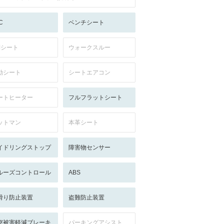
C
ベンチシート
列シート
ウォークスルー
動シート
シートエアコン
ートヒーター
フルフラットシート
ットマン
本革シート
イドリングストップ
障害物センサー
ルーズコントロール
ABS
滑り防止装置
盗難防止装置
突被害軽減ブレーキ
パーキングアシスト