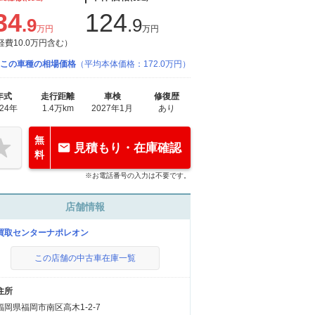
34
124
.9
.9
万円
万円
経費10.0万円含む）
この車種の相場価格
（平均本体価格：172.0万円）
年式
走行距離
車検
修復歴
024年
1.4万km
2027年1月
あり
無
見積もり・在庫確認
料
※お電話番号の入力は不要です。
店舗情報
買取センターナポレオン
この店舗の中古車在庫一覧
住所
福岡県福岡市南区高木1-2-7