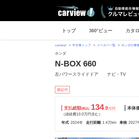
トップ
360°ビュー
カタ
carview!
中古車トップ
メーカー一覧
ホンダの車
ホンダ
N-BOX 660
左パワースライドドア ナビ・TV
保証付
134
支払総額
.9
本体
万円
(税込)
（諸経費10.0万円含む）
年式
2024年
走行距離
1.4万km
車検
2027