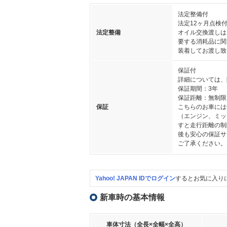
法定整備付
法定12ヶ月点検
法定整備
オイル交換渡しは
要する消耗品に関
装着してお渡し致
保証付
詳細については、
保証期間：3年
保証距離：無制限
保証
こちらのお車には
（エンジン、ミッ
すと走行距離の制
後も安心の保証サ
ご了承ください。
Yahoo! JAPAN IDでログイン
するとお気に入り
新車時の基本情報
車体寸法（全長×全幅×全高）