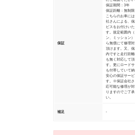
保証期間：3年
保証距離：無制限
こちらのお車には
社さんによる、保
ビスをお付けいた
す。規定範囲内（
ン、ミッション）
保証
ら無償にて修理対
頂けます。又、保
内ですと走行距離
も無く対応して頂
す。更にロードサ
も付帯していて納
安心の保証サービ
す。※保証会社さ
応可能な修理が対
りますのでご了承
い。
補足
-