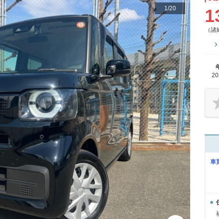
1
/
20
1
（諸
2
車