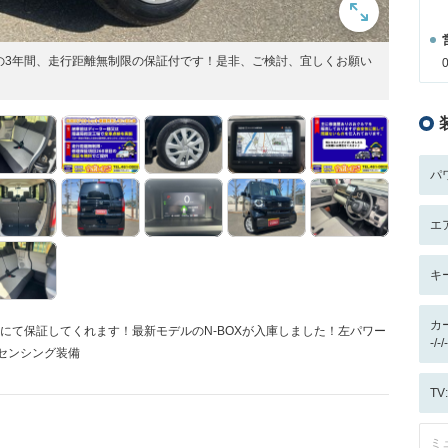
心の3年間、走行距離無制限の保証付です！是非、ご検討、宜しくお願い
パ
エ
キ
カ
にて保証してくれます！最新モデルのN-BOXが入庫しました！左パワー
-/
センシング装備
T
ミ