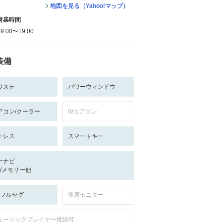
地図を見る（Yahoo!マップ）
営業時間
09:00〜19:00
装備
ワステ
パワーウィンドウ
アコン/クーラー
Wエアコン
ーレス
スマートキー
ーナビ
-/-/メモリー他
V:フルセグ
後席モニター
ュージックプレイヤー接続可