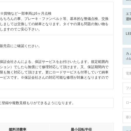
付※貨物など一部車両は6ヶ月点検
エ
もちろんの事、ブレーキ・ファンベルト等、基本的な整備点検、交換
運
しましては交換しての納車となります。タイヤの溝も問題の無い物を
しますのでご安心下さい。
L
販売店にご確認ください。
カ
-/
保証会社さんによる、保証サービスをお付けいたします。規定範囲内
ション）でしたら無償にて修理対応して頂けます。又、保証期間内で
限も無く対応して頂けます。更にロードサービスも付帯していて納車
電
ービスです。※保証会社さんの対応可能な修理が対象となりますので
フ
ロ
に登録や複数見積もりができるようになります。
寒
燃料消費率
最小回転半径