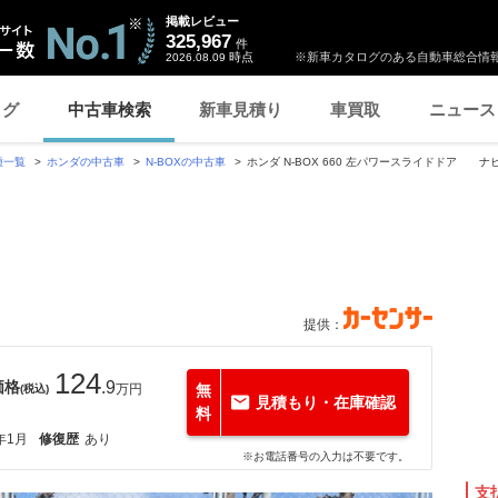
掲載レビュー
325,967
件
時点
※新車カタログのある自動車総合情報
2026.08.09
ログ
中古車検索
新車見積り
車買取
ニュース
種一覧
ホンダの中古車
N-BOXの中古車
ホンダ N-BOX 660 左パワースライドドア ナ
提供：
124
価格
.9
万円
無
(税込)
見積もり・在庫確認
料
年1月
修復歴
あり
※お電話番号の入力は不要です。
支