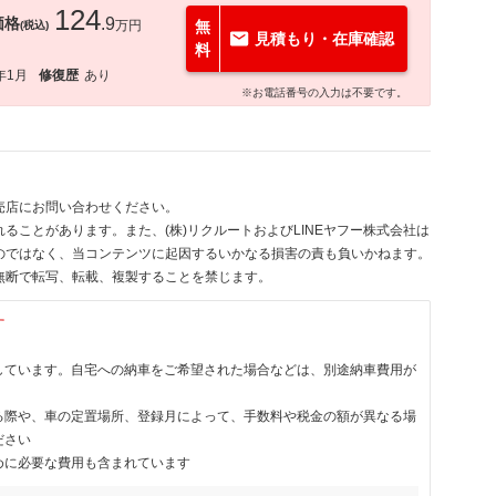
124
価格
.9
万円
無
(税込)
見積もり・在庫確認
料
年1月
修復歴
あり
※お電話番号の入力は不要です。
売店にお問い合わせください。
ることがあります。また、(株)リクルートおよびLINEヤフー株式会社は
のではなく、当コンテンツに起因するいかなる損害の責も負いかねます。
無断で転写、転載、複製することを禁じます。
す
しています。自宅への納車をご希望された場合などは、別途納車費用が
る際や、車の定置場所、登録月によって、手数料や税金の額が異なる場
ださい
めに必要な費用も含まれています