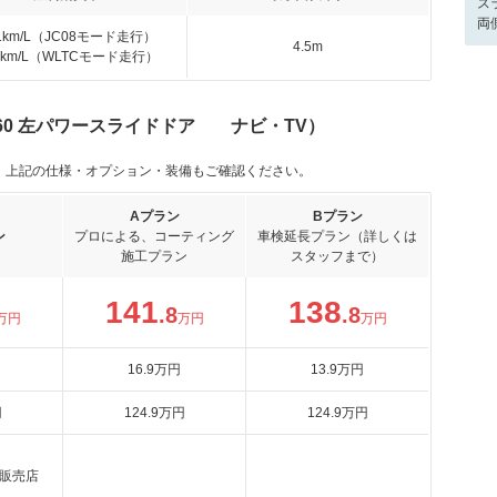
ス
両
.1km/L（JC08モード走行）
4.5m
.6km/L（WLTCモード走行）
 660 左パワースライドドア ナビ・TV）
。上記の仕様・オプション・装備もご確認ください。
Aプラン
Bプラン
ン
プロによる、コーティング
車検延長プラン（詳しくは
施工プラン
スタッフまで）
141
138
.8
.8
万円
万円
万円
16
.9
万円
13
.9
万円
円
124
.9
万円
124
.9
万円
販売店
。