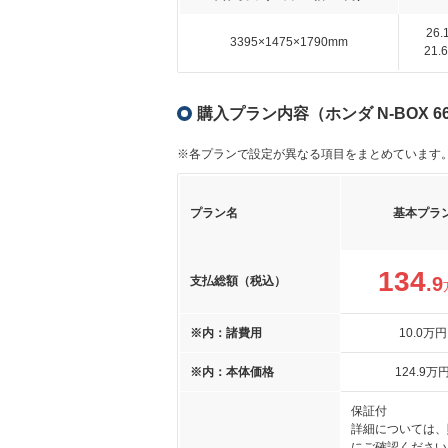
26
3395×1475×1790mm
21
購入プラン内容（ホンダ N-BOX
※各プランで設定が異なる項目をまとめています
プラン名
基本プラ
134
.9
支払総額（税込）
※内：諸費用
10
.0
万円
※内：本体価格
124
.9
万
保証付
詳細については、
にご確認ください