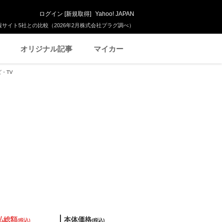
ログイン
[
新規取得
]
Yahoo! JAPAN
サイト5社との比較（2026年2月株式会社プラグ調べ）
オリジナル記事
マイカー
ビ・TV
払総額
本体価格
(税込)
(税込)