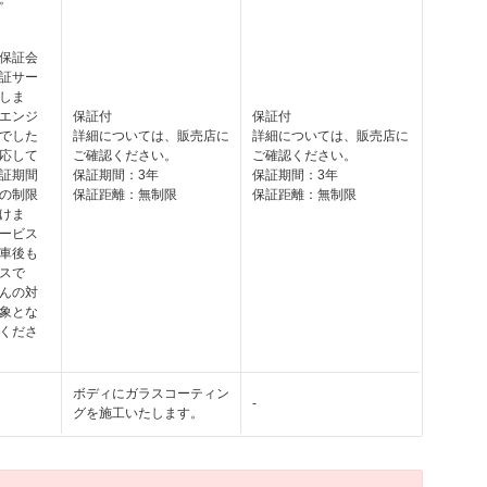
保証会
証サー
しま
エンジ
保証付
保証付
でした
詳細については、販売店に
詳細については、販売店に
応して
ご確認ください。
ご確認ください。
証期間
保証期間：3年
保証期間：3年
の制限
保証距離：無制限
保証距離：無制限
けま
ービス
車後も
スで
んの対
象とな
くださ
ボディにガラスコーティン
-
グを施工いたします。