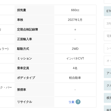
排気量
660cc
ET
車検
2027年1月
3
り
定期点検記録簿
○
電
正規輸入車
-
シ
ュラー)
駆動方式
2WD
ミッション
インパネCVT
オ
乗車定員
4名
ア
ボディタイプ
軽自動車
ク
ク・パー
禁煙車
-
横
リサイクル
リ未
衝