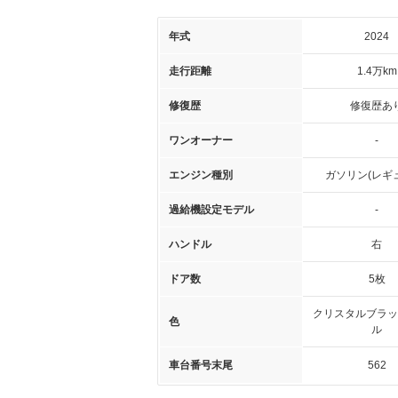
年式
2024
走行距離
1.4万km
修復歴
修復歴あ
ワンオーナー
-
エンジン種別
ガソリン(レギ
過給機設定モデル
-
ハンドル
右
ドア数
5枚
クリスタルブラッ
色
ル
車台番号末尾
562