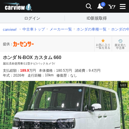
carview!
検索
通知
i
ログイン
ID新規取得
中古車トップ
メーカー一覧
ホンダの車種一覧
ホンダの
carview!
提供：
お気に入り
最近見た
一覧を見る
中古車
ホンダ N-BOX カスタム 660
届出済未使用車/11型ナビ/バックカメラ/
支払総額：
189.9
万円
本体価格：
180.5
万円
諸経費：
9.4
万円
10
km
年式：
2026
年
走行距離：
修復歴：
なし
1
/
22