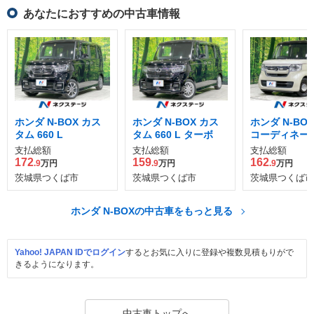
あなたにおすすめの中古車情報
ホンダ N-BOX カス
ホンダ N-BOX カス
ホンダ N-BOX 
タム 660 L
タム 660 L ターボ
コーディネー
イル
支払総額
支払総額
支払総額
172
159
162
.9
万円
.9
万円
.9
万円
茨城県つくば市
茨城県つくば市
茨城県つくば市
ホンダ N-BOXの中古車をもっと見る
Yahoo! JAPAN IDでログイン
するとお気に入りに登録や複数見積もりがで
きるようになります。
中古車トップへ