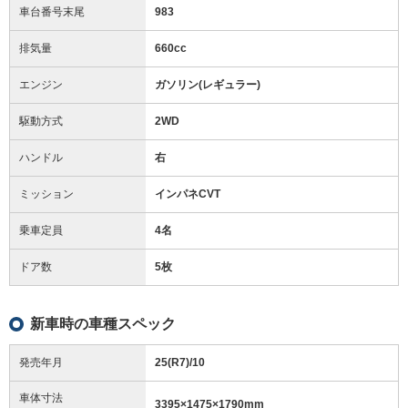
車台番号末尾
983
排気量
660cc
エンジン
ガソリン(レギュラー)
駆動方式
2WD
ハンドル
右
ミッション
インパネCVT
乗車定員
4名
ドア数
5枚
新車時の車種スペック
発売年月
25(R7)/10
車体寸法
3395
×
1475
×
1790
mm