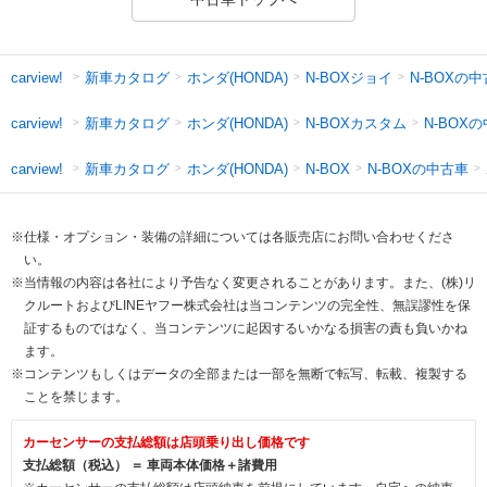
新車カタログ
ホンダ(HONDA)
N-BOXジョイ
N-BOXの
carview!
新車カタログ
ホンダ(HONDA)
N-BOXカスタム
N-BOX
carview!
新車カタログ
ホンダ(HONDA)
N-BOXの中古車
carview!
N-BOX
※仕様・オプション・装備の詳細については各販売店にお問い合わせくださ
い。
※当情報の内容は各社により予告なく変更されることがあります。また、(株)リ
クルートおよびLINEヤフー株式会社は当コンテンツの完全性、無誤謬性を保
証するものではなく、当コンテンツに起因するいかなる損害の責も負いかね
ます。
※コンテンツもしくはデータの全部または一部を無断で転写、転載、複製する
ことを禁じます。
カーセンサーの支払総額は店頭乗り出し価格です
支払総額（税込） ＝ 車両本体価格＋諸費用