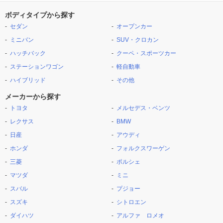
ボディタイプから探す
セダン
オープンカー
ミニバン
SUV・クロカン
ハッチバック
クーペ・スポーツカー
ステーションワゴン
軽自動車
ハイブリッド
その他
メーカーから探す
トヨタ
メルセデス・ベンツ
レクサス
BMW
日産
アウディ
ホンダ
フォルクスワーゲン
三菱
ポルシェ
マツダ
ミニ
スバル
プジョー
スズキ
シトロエン
ダイハツ
アルファ ロメオ