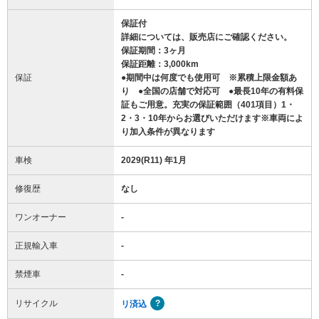
保証付
詳細については、販売店にご確認ください。
保証期間：3ヶ月
保証距離：3,000km
保証
●期間中は何度でも使用可 ※累積上限金額あ
り ●全国の店舗で対応可 ●最長10年の有料保
証もご用意。充実の保証範囲（401項目）1・
2・3・10年からお選びいただけます※車両によ
り加入条件が異なります
車検
2029(R11) 年1月
修復歴
なし
ワンオーナー
-
正規輸入車
-
禁煙車
-
リサイクル
リ済込