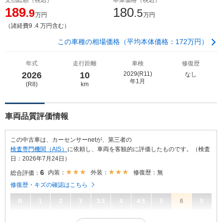
189
180
.9
.5
万円
万円
（諸経費9 .4 万円含む）
この車種の相場価格（平均本体価格：172万円）
年式
走行距離
車検
修復歴
2026
10
2029(R11)
なし
年1月
(R8)
km
車両品質評価情報
この中古車は、カーセンサーnetが、第三者の
検査専門機関（AIS）
に依頼し、車両を客観的に評価したものです。（検査
日：2026年7月24日）
6
内装：
外装：
修復歴：無
総合評価：
修復歴・キズの確認はこちら
R
1
2
3
3.5
4
4.5
5
6
S
6
総合評価：