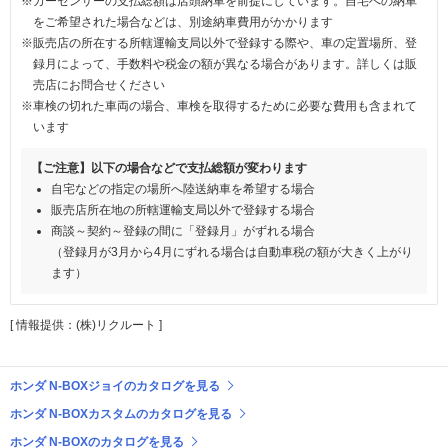
※カーセンサーの支払総額は店頭納車を前提にしています。自宅への納車
をご希望された場合などは、別途納車費用がかかります
※販売店の所在する所轄運輸支局以外で登録する際や、車の定置場所、登
録月によって、手数料や税金の額が異なる場合があります。詳しくは販
売店にお問合せください
※車検の切れた車両の場合、車検を取得するために必要な費用も含まれて
います
【ご注意】以下の場合などで支払総額が変わります
自宅などの指定の場所へ陸送納車を希望する場合
販売店所在地の所轄運輸支局以外で登録する場合
商談～契約～登録の間に「登録月」がずれる場合
（登録月が3月から4月にずれる場合は自動車税の額が大きく上がり
ます）
[ 情報提供：(株)リクルート ]
ホンダ N-BOXジョイのカタログを見る
ホンダ N-BOXカスタムのカタログを見る
ホンダ N-BOXのカタログを見る