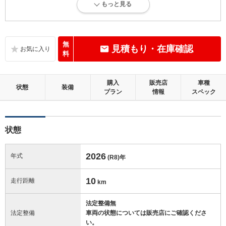
もっと見る
新車登録後36ヶ月未満、走行距離3万km以下で、内外装にダメージがほ
とんどない、とても綺麗な状態です。
内装：
無
見積もり・在庫確認
無キズ、もしくは傷みや汚れなどがほぼない、とても綺麗な状態です。
料
外装：
購入
販売店
車種
無キズ、もしくはキズやヘコミなどがほぼない、とても綺麗な状態で
状態
装備
プラン
情報
スペック
す。
修復歴：無
状態
この中古車の「車両品質評価書」を見る
2026
年式
(R8)
年
10
走行距離
km
法定整備無
法定整備
車両の状態については販売店にご確認くださ
い。