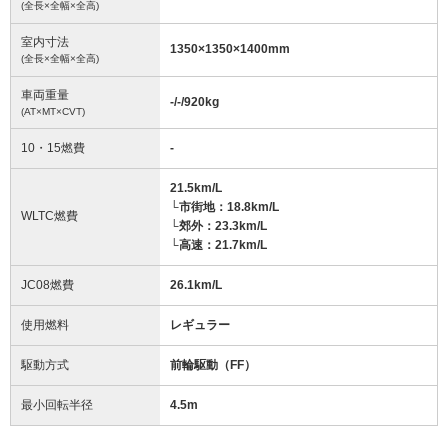
(全長×全幅×全高)
室内寸法
1350
×
1350
×
1400
mm
(全長×全幅×全高)
車両重量
-/-/920
kg
(AT×MT×CVT)
10・15燃費
-
21.5km/L
└市街地：18.8km/L
WLTC燃費
└郊外：23.3km/L
└高速：21.7km/L
JC08燃費
26.1km/L
使用燃料
レギュラー
駆動方式
前輪駆動（FF）
最小回転半径
4.5
m