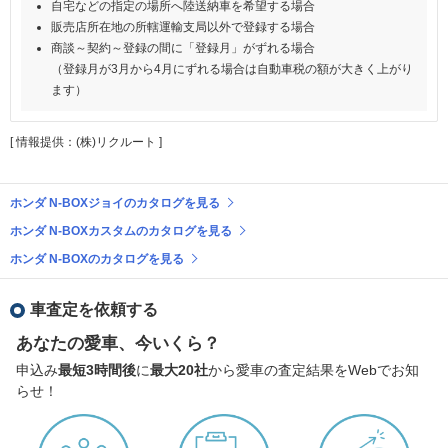
自宅などの指定の場所へ陸送納車を希望する場合
販売店所在地の所轄運輸支局以外で登録する場合
商談～契約～登録の間に「登録月」がずれる場合
（登録月が3月から4月にずれる場合は自動車税の額が大きく上がり
ます）
[ 情報提供：(株)リクルート ]
ホンダ N-BOXジョイのカタログを見る
ホンダ N-BOXカスタムのカタログを見る
ホンダ N-BOXのカタログを見る
車査定を依頼する
あなたの愛車、今いくら？
申込み
最短3時間後
に
最大20社
から愛車の査定結果をWebでお知
らせ！