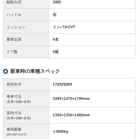
駆動方式
2WD
ハンドル
右
ミッション
インパネCVT
乗車定員
4名
ドア数
5枚
新車時の車種スペック
発売年月
17(H29)/09
車体寸法
3395
×
1475
×
1790
mm
(全長×全幅×全高)
室内寸法
1350
×
1350
×
1400
mm
(全長×全幅×全高)
車両重量
-/-/890
kg
(AT×MT×CVT)