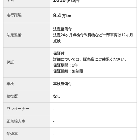
(H30)
年
9.4
走行距離
万km
法定整備付
法定整備
法定24ヶ月点検付※貨物など一部車両は12ヶ月
点検
保証付
詳細については、販売店にご確認ください。
保証
保証期間：1年
保証距離：無制限
車検
車検整備付
修復歴
なし
ワンオーナー
-
正規輸入車
-
禁煙車
-