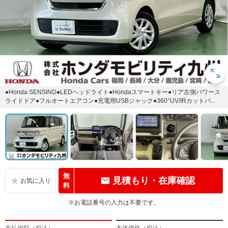
●Honda SENSING●LEDヘッドライト●Hondaスマートキー●リア左側パワース
ライドドア●フルオートエアコン●充電用USBジャック●360°UV/IRカットパ...
無
見積もり・在庫確認
料
※お電話番号の入力は不要です。
支払総額（税込）
本体価格（税込）