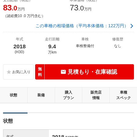
83
73
.0
.0
万円
万円
（諸経費10 .0 万円含む）
この車種の相場価格（平均本体価格：122万円）
年式
走行距離
車検
修復歴
2018
9.4
車検整備付
なし
(H30)
万km
無
見積もり・在庫確認
料
購入
販売店
車種
状態
装備
プラン
情報
スペック
状態
2018
年式