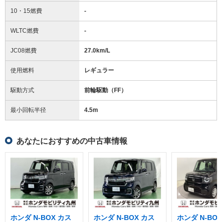
10・15燃費
-
WLTC燃費
-
JC08燃費
27.0km/L
使用燃料
レギュラー
駆動方式
前輪駆動（FF）
最小回転半径
4.5
m
あなたにおすすめの中古車情報
ホンダ N-BOX カス
ホンダ N-BOX カス
ホンダ N-BOX