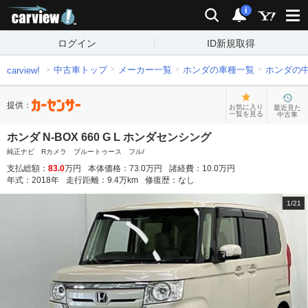
carview!
検索
通知
i
ログイン
ID新規取得
中古車トップ
メーカー一覧
ホンダの車種一覧
ホンダの
carview!
提供：
お気に入り
最近見た
一覧を見る
中古車
ホンダ N-BOX 660 G L ホンダセンシング
純正ナビ Rカメラ ブルートゥース フル/
支払総額：
83.0
万円
本体価格：
73.0
万円
諸経費：
10.0
万円
年式：
2018
年
走行距離：
9.4
万km
修復歴：
なし
1
/
21