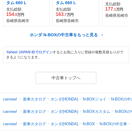
タム 660 L
タム 660 L
支払総額
177
支払総額
支払総額
.1
万円
154
163
.9
万円
.7
万円
長崎県長崎市
長崎県長崎市
長崎県長崎市
ホンダ N-BOXの中古車をもっと見る
Yahoo! JAPAN IDでログイン
するとお気に入りに登録や複数見積もりがで
きるようになります。
中古車トップへ
新車カタログ
ホンダ(HONDA)
N-BOXジョイ
N-BOXの
carview!
新車カタログ
ホンダ(HONDA)
N-BOXカスタム
N-BOX
carview!
新車カタログ
ホンダ(HONDA)
N-BOXの中古車
carview!
N-BOX