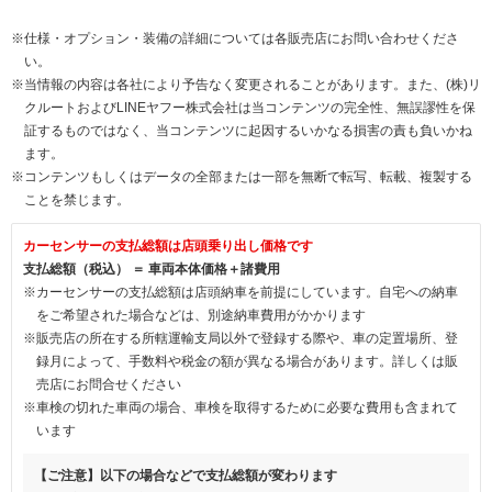
※仕様・オプション・装備の詳細については各販売店にお問い合わせくださ
い。
※当情報の内容は各社により予告なく変更されることがあります。また、(株)リ
クルートおよびLINEヤフー株式会社は当コンテンツの完全性、無誤謬性を保
証するものではなく、当コンテンツに起因するいかなる損害の責も負いかね
ます。
※コンテンツもしくはデータの全部または一部を無断で転写、転載、複製する
ことを禁じます。
カーセンサーの支払総額は店頭乗り出し価格です
支払総額（税込） ＝ 車両本体価格＋諸費用
※カーセンサーの支払総額は店頭納車を前提にしています。自宅への納車
をご希望された場合などは、別途納車費用がかかります
※販売店の所在する所轄運輸支局以外で登録する際や、車の定置場所、登
録月によって、手数料や税金の額が異なる場合があります。詳しくは販
売店にお問合せください
※車検の切れた車両の場合、車検を取得するために必要な費用も含まれて
います
【ご注意】以下の場合などで支払総額が変わります