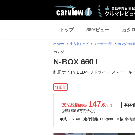
トップ
360°ビュー
カタ
carview!
中古車トップ
メーカー一覧
ホンダの車
ホンダ
N-BOX 660 L
純正ナビTV LEDヘッドライト スマートキ
保証付
147
支払総額
.6
本体
万円
(税込)
（諸経費8.6万円含む）
年式
2023年
走行距離
1.0万km
車検
車検