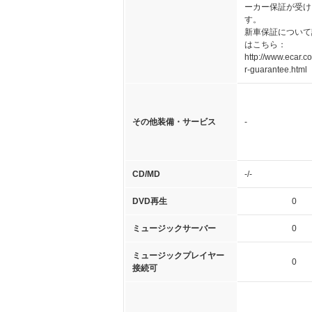
ーカー保証が受け
す。
新車保証について
はこちら：
http://www.ecar.co
r-guarantee.html
その他装備・サービス
-
CD/MD
-/-
DVD再生
0
ミュージックサーバー
0
ミュージックプレイヤー
0
接続可