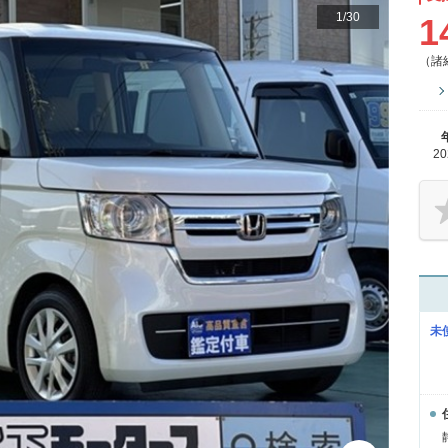
1
/
30
1
（諸
2
未