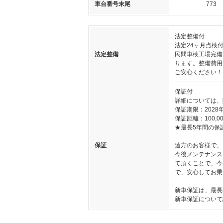
車台番号末尾
773
法定整備付
法定24ヶ月点検
法定整備
民間車検工場完備
ります。整備費用
ご安心ください！
保証付
詳細については、
保証期限：2028
保証距離：100,00
★最長5年間の保
保証
遠方のお客様で、
今後メンテナンス
て頂くことで、今
で、安心してお乗
新車保証は、最長
新車保証について詳しくはこ