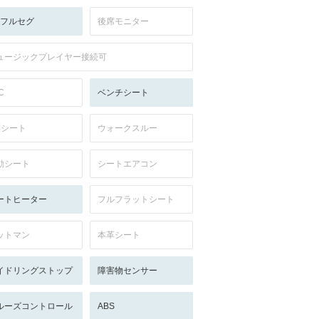
V:フルセグ
後席モニター
ュージックプレイヤー接続可
C
ベンチシート
列シート
ウォークスルー
動シート
シートエアコン
ートヒーター
フルフラットシート
ットマン
本革シート
イドリングストップ
障害物センサー
ルーズコントロール
ABS