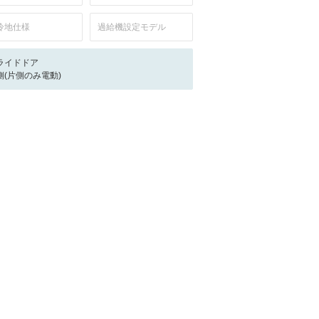
冷地仕様
過給機設定モデル
ライドドア
側(片側のみ電動)