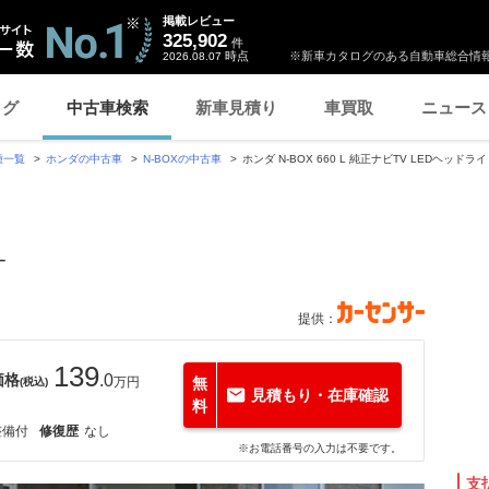
掲載レビュー
325,902
件
時点
※新車カタログのある自動車総合情報
2026.08.07
ログ
中古車検索
新車見積り
車買取
ニュース
種一覧
ホンダの中古車
N-BOXの中古車
ホンダ N-BOX 660 L 純正ナビTV LEDヘッド
ー
提供：
139
価格
.0
万円
無
(税込)
見積もり・在庫確認
料
整備付
修復歴
なし
※お電話番号の入力は不要です。
支