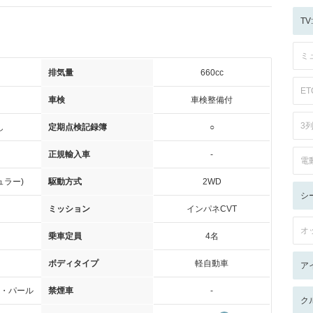
T
ミ
排気量
660cc
ET
車検
車検整備付
3
し
定期点検記録簿
○
正規輸入車
-
電
ュラー)
駆動方式
2WD
シ
ミッション
インパネCVT
オ
乗車定員
4名
ボディタイプ
軽自動車
ア
・パール
禁煙車
-
ク