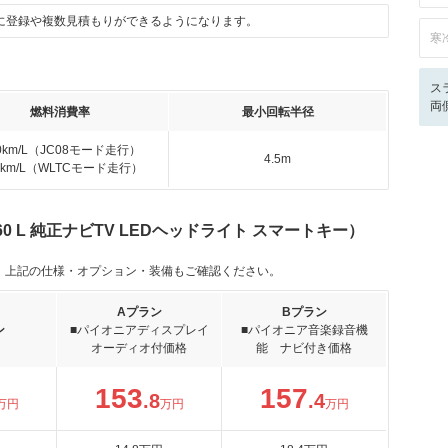
に登録や複数見積もりができるようになります。
寒
ス
両
燃料消費率
最小回転半径
.0km/L（JC08モード走行）
4.5m
.2km/L（WLTCモード走行）
60 L 純正ナビTV LEDヘッドライト スマートキー）
。上記の仕様・オプション・装備もご確認ください。
Aプラン
Bプラン
ン
■パイオニアディスプレイ
■パイオニア音楽録音機
オーディオ付価格
能 ナビ付き価格
153
157
.8
.4
万円
万円
万円