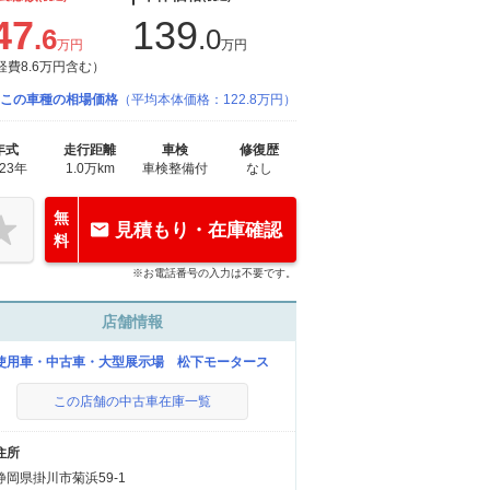
47
139
.6
.0
万円
万円
経費8.6万円含む）
この車種の相場価格
（平均本体価格：122.8万円）
年式
走行距離
車検
修復歴
023年
1.0万km
車検整備付
なし
無
見積もり・在庫確認
料
※お電話番号の入力は不要です。
店舗情報
使用車・中古車・大型展示場 松下モータース
この店舗の中古車在庫一覧
住所
静岡県掛川市菊浜59-1