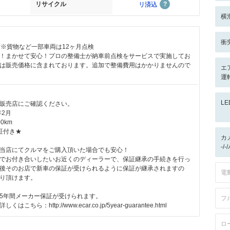
リサイクル
リ済込
横
衝
付※貨物など一部車両は12ヶ月点検
！まかせて安心！プロの整備士が納車前点検をサービスで実施してお
は販売価格に含まれております。追加で整備費用はかかりませんので
エ
運転
L
販売店にご確認ください。
年2月
0km
証付き★
カ
-/
当店にてクルマをご購入頂いた場合でも安心！
でお付き合いしたいお近くのディーラーで、保証継承の手続きを行っ
後そのお店で新車の保証が受けられるように保証が継承されますの
電
り頂けます。
5年間メーカー保証が受けられます。
フ
ちら：http://www.ecar.co.jp/5year-guarantee.html
ロ