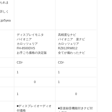
られま
詳しく
.jp/5yea
ディスプレイモニタ
高精度なナビ
パイオニア
パイオニア 楽ナビ
カロッツェリア
カロッツェリア
FH-8500DVS
RZ812RW812
お手ごろ価格の決定版
全てが備わったナビ
CD/-
CD/-
1
1
0
1
1
0
■ディスプレイオーディオ
■音楽録音機能付きナビ付
付価格