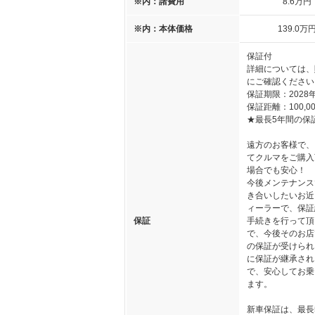
※内：諸費用
8
.6
万円
※内：本体価格
139
.0
万
保証付
詳細については、
にご確認ください
保証期限：2028
保証距離：100,00
★最長5年間の保
遠方のお客様で、
てクルマをご購入
場合でも安心！
今後メンテナンス
き合いしたいお近
ィーラーで、保証
保証
手続きを行って頂
で、今後そのお店
の保証が受けられ
に保証が継承され
で、安心してお乗
ます。
新車保証は、最長