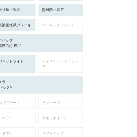
滑り防止装置
盗難防止装置
突被害軽減ブレーキ
パーキングアシスト
アバッグ
席/助手席/-/-
EDヘッドライト
ディスチャージドラン
プ
メラ
-/バック/-
動リアゲート
サンルーフ
ルエアロ
アルミホイール
ーダウン
リフトアップ