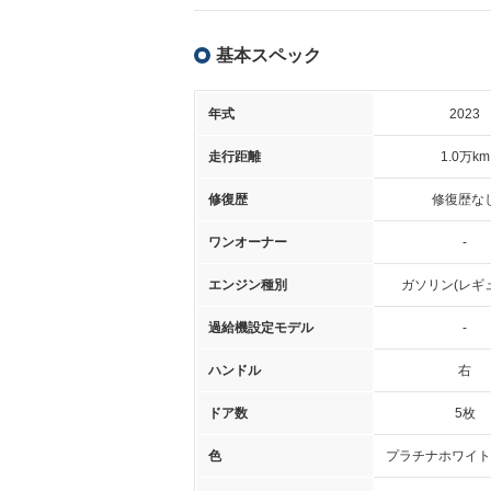
基本スペック
年式
2023
走行距離
1.0万km
修復歴
修復歴な
ワンオーナー
-
エンジン種別
ガソリン(レギ
過給機設定モデル
-
ハンドル
右
ドア数
5枚
色
プラチナホワイト