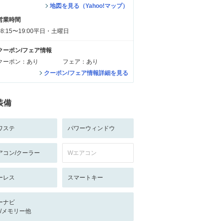
地図を見る（Yahoo!マップ）
営業時間
08:15〜19:00平日・土曜日
クーポン/フェア情報
クーポン：あり
フェア：あり
クーポン/フェア情報詳細を見る
装備
ワステ
パワーウィンドウ
アコン/クーラー
Wエアコン
ーレス
スマートキー
ーナビ
-/-/メモリー他