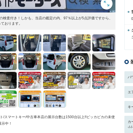
Sの検査付き！しかも、当店の鑑定の内、97％以上が5点評価ですから、
っております。
パ
エ
キ
ト/スマートキー/中古車本店の展示台数は1500台以上!!ピッカピカの未使
カ
展示中！
-/