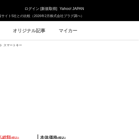
ログイン
[
新規取得
]
Yahoo! JAPAN
サイト5社との比較（2026年2月株式会社プラグ調べ）
オリジナル記事
マイカー
ライト スマートキー
払総額
本体価格
(税込)
(税込)