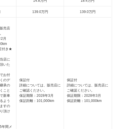
14
.8
万円
18
.4
万円
円
139
.0
万円
139
.0
万円
販売店
。
年2月
0km
証付き★
当店に
頂いた
でお付
くのデ
保証付
保証付
継承の
詳細については、販売店に
詳細については、販売店に
くこと
ご確認ください。
ご確認ください。
で新車
保証期限：2028年3月
保証期限：2028年3月
るよう
保証距離：101,000km
保証距離：101,000km
ますの
り頂け
5年間メ