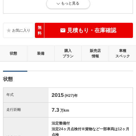
もっと見る
内外装に目立たない多少のキズ、ヘコミが認められる状態です。
内装：
目立たない軽微なダメージはありますが、良好な状態です。
無
見積もり・在庫確認
料
外装：
多少のキズ、ヘコミなどがあります。
購入
販売店
車種
状態
装備
プラン
情報
スペック
修復歴：無
この中古車の「車両品質評価書」を見る
状態
2015
年式
(H27)
年
7.3
走行距離
万km
法定整備付
法定24ヶ月点検付※貨物など一部車両は12ヶ月
点検