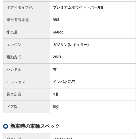
ボディタイプ色
プレミアムホワイト・パールII
車台番号末尾
993
排気量
660cc
エンジン
ガソリン(レギュラー)
駆動方式
2WD
ハンドル
右
ミッション
インパネCVT
乗車定員
4名
ドア数
5枚
新車時の車種スペック