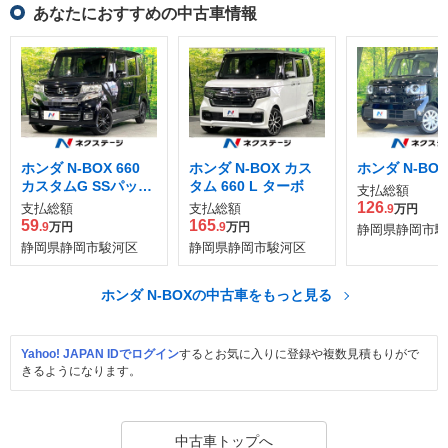
あなたにおすすめの中古車情報
ホンダ N-BOX 660
ホンダ N-BOX カス
ホンダ N-BOX
カスタムG SSパッケ
タム 660 L ターボ
支払総額
ージ ブラックスタイ
126
支払総額
支払総額
.9
万円
ル
59
165
.9
万円
.9
万円
静岡県静岡市駿
静岡県静岡市駿河区
静岡県静岡市駿河区
ホンダ N-BOXの中古車をもっと見る
Yahoo! JAPAN IDでログイン
するとお気に入りに登録や複数見積もりがで
きるようになります。
中古車トップへ