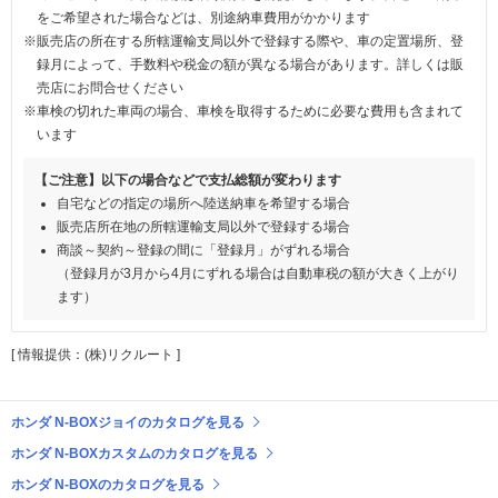
をご希望された場合などは、別途納車費用がかかります
※販売店の所在する所轄運輸支局以外で登録する際や、車の定置場所、登
録月によって、手数料や税金の額が異なる場合があります。詳しくは販
売店にお問合せください
※車検の切れた車両の場合、車検を取得するために必要な費用も含まれて
います
【ご注意】以下の場合などで支払総額が変わります
自宅などの指定の場所へ陸送納車を希望する場合
販売店所在地の所轄運輸支局以外で登録する場合
商談～契約～登録の間に「登録月」がずれる場合
（登録月が3月から4月にずれる場合は自動車税の額が大きく上がり
ます）
[ 情報提供：(株)リクルート ]
ホンダ N-BOXジョイのカタログを見る
ホンダ N-BOXカスタムのカタログを見る
ホンダ N-BOXのカタログを見る