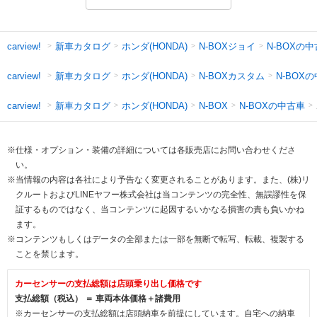
新車カタログ
ホンダ(HONDA)
N-BOXジョイ
N-BOXの
carview!
新車カタログ
ホンダ(HONDA)
N-BOXカスタム
N-BOX
carview!
新車カタログ
ホンダ(HONDA)
N-BOXの中古車
carview!
N-BOX
※仕様・オプション・装備の詳細については各販売店にお問い合わせくださ
い。
※当情報の内容は各社により予告なく変更されることがあります。また、(株)リ
クルートおよびLINEヤフー株式会社は当コンテンツの完全性、無誤謬性を保
証するものではなく、当コンテンツに起因するいかなる損害の責も負いかね
ます。
※コンテンツもしくはデータの全部または一部を無断で転写、転載、複製する
ことを禁じます。
カーセンサーの支払総額は店頭乗り出し価格です
支払総額（税込） ＝ 車両本体価格＋諸費用
※カーセンサーの支払総額は店頭納車を前提にしています。自宅への納車