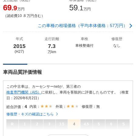
69
59
.9
.1
万円
万円
（諸経費10 .8 万円含む）
この車種の相場価格（平均本体価格：57万円）
年式
走行距離
車検
修復歴
2015
7.3
車検整備付
なし
(H27)
万km
車両品質評価情報
この中古車は、カーセンサーnetが、第三者の
検査専門機関（AIS）
に依頼し、車両を客観的に評価したものです。（検査
日：2026年6月2日）
4
内装：
外装：
修復歴：無
総合評価：
修復歴・キズの確認はこちら
R
1
2
3
3.5
4
4.5
5
6
S
4
総合評価：