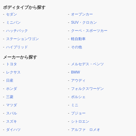
ボディタイプから探す
セダン
オープンカー
ミニバン
SUV・クロカン
ハッチバック
クーペ・スポーツカー
ステーションワゴン
軽自動車
ハイブリッド
その他
メーカーから探す
トヨタ
メルセデス・ベンツ
レクサス
BMW
日産
アウディ
ホンダ
フォルクスワーゲン
三菱
ポルシェ
マツダ
ミニ
スバル
プジョー
スズキ
シトロエン
ダイハツ
アルファ ロメオ