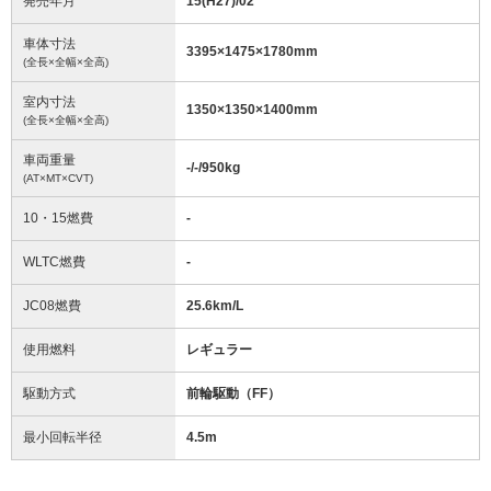
発売年月
15(H27)/02
車体寸法
3395
×
1475
×
1780
mm
(全長×全幅×全高)
室内寸法
1350
×
1350
×
1400
mm
(全長×全幅×全高)
車両重量
-/-/950
kg
(AT×MT×CVT)
10・15燃費
-
WLTC燃費
-
JC08燃費
25.6km/L
使用燃料
レギュラー
駆動方式
前輪駆動（FF）
最小回転半径
4.5
m