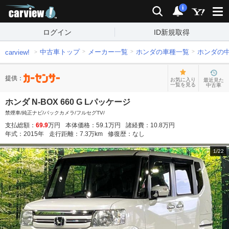
carview!
検索
通知
i
ログイン
ID新規取得
中古車トップ
メーカー一覧
ホンダの車種一覧
ホンダの
carview!
提供：
お気に入り
最近見た
一覧を見る
中古車
ホンダ N-BOX 660 G Lパッケージ
禁煙車/純正ナビ/バックカメラ/フルセグTV/
支払総額：
69.9
万円
本体価格：
59.1
万円
諸経費：
10.8
万円
年式：
2015
年
走行距離：
7.3
万km
修復歴：
なし
1
/
22