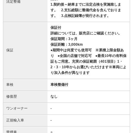
法定整備
1.契約後～納車までに法定点検を実施致しま
す。 2.支払総額に整備代金を含んでおりま
す。 3.点検記録簿が発行されます。
保証付
詳細については、販売店にご確認ください。
保証期間：3ヶ月
保証距離：3,000km
保証
●期間中は何度でも使用可 ※累積上限金額あ
り ●全国の店舗で対応可 ●最長10年の有料保
証もご用意。充実の保証範囲（401項目）1・
2・3・10年からお選びいただけます※車両によ
り加入条件が異なります
車検
車検整備付
修復歴
なし
ワンオーナー
-
正規輸入車
-
禁煙車
○