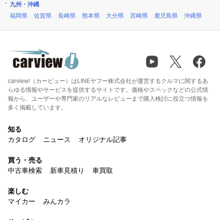
九州・沖縄
福岡県
佐賀県
長崎県
熊本県
大分県
宮崎県
鹿児島県
沖縄県
carview!（カービュー）はLINEヤフー株式会社が運営するクルマに関するあ
らゆる情報やサービスを提供するサイトです。価格やスペックなどの公式情
報から、ユーザーや専門家のリアルなレビューまで購入検討に役立つ情報を
多く掲載しています。
知る
カタログ
ニュース
オリジナル記事
買う・売る
中古車検索
新車見積り
車買取
楽しむ
マイカー
みんカラ