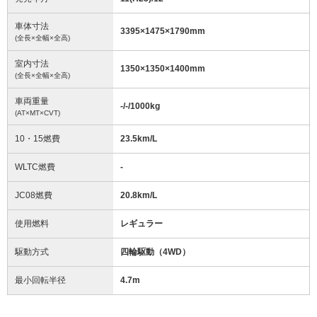
車体寸法
3395
×
1475
×
1790
mm
(全長×全幅×全高)
室内寸法
1350
×
1350
×
1400
mm
(全長×全幅×全高)
車両重量
-/-/1000
kg
(AT×MT×CVT)
10・15燃費
23.5km/L
WLTC燃費
-
JC08燃費
20.8km/L
使用燃料
レギュラー
駆動方式
四輪駆動（4WD）
最小回転半径
4.7
m