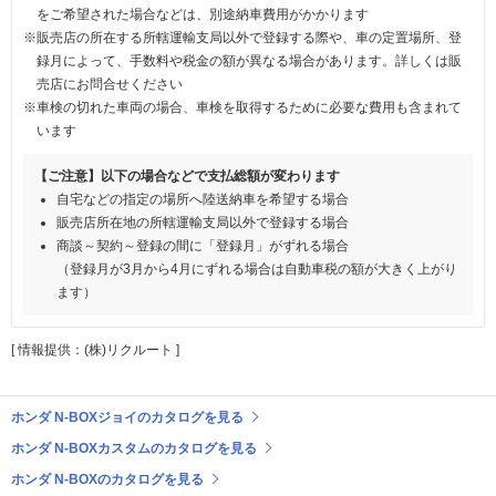
をご希望された場合などは、別途納車費用がかかります
※販売店の所在する所轄運輸支局以外で登録する際や、車の定置場所、登
録月によって、手数料や税金の額が異なる場合があります。詳しくは販
売店にお問合せください
※車検の切れた車両の場合、車検を取得するために必要な費用も含まれて
います
【ご注意】以下の場合などで支払総額が変わります
自宅などの指定の場所へ陸送納車を希望する場合
販売店所在地の所轄運輸支局以外で登録する場合
商談～契約～登録の間に「登録月」がずれる場合
（登録月が3月から4月にずれる場合は自動車税の額が大きく上がり
ます）
[ 情報提供：(株)リクルート ]
ホンダ N-BOXジョイのカタログを見る
ホンダ N-BOXカスタムのカタログを見る
ホンダ N-BOXのカタログを見る