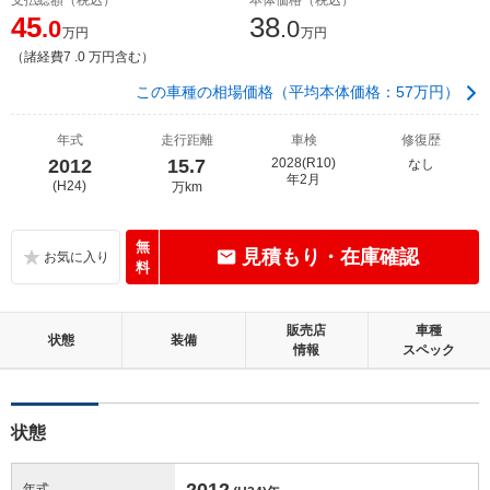
45
38
.0
.0
万円
万円
（諸経費7 .0 万円含む）
この車種の相場価格（平均本体価格：57万円）
年式
走行距離
車検
修復歴
2012
15.7
2028(R10)
なし
年2月
(H24)
万km
無
見積もり・在庫確認
料
販売店
車種
状態
装備
情報
スペック
状態
2012
年式