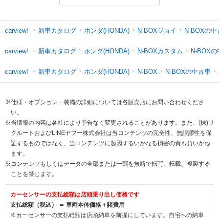
新車カタログ
ホンダ(HONDA)
N-BOXジョイ
N-BOXの
carview!
新車カタログ
ホンダ(HONDA)
N-BOXカスタム
N-BOX
carview!
新車カタログ
ホンダ(HONDA)
N-BOXの中古車
carview!
N-BOX
※仕様・オプション・装備の詳細については各販売店にお問い合わせくださ
い。
※当情報の内容は各社により予告なく変更されることがあります。また、(株)リ
クルートおよびLINEヤフー株式会社は当コンテンツの完全性、無誤謬性を保
証するものではなく、当コンテンツに起因するいかなる損害の責も負いかね
ます。
※コンテンツもしくはデータの全部または一部を無断で転写、転載、複製する
ことを禁じます。
カーセンサーの支払総額は店頭乗り出し価格です
支払総額（税込） ＝ 車両本体価格＋諸費用
※カーセンサーの支払総額は店頭納車を前提にしています。自宅への納車