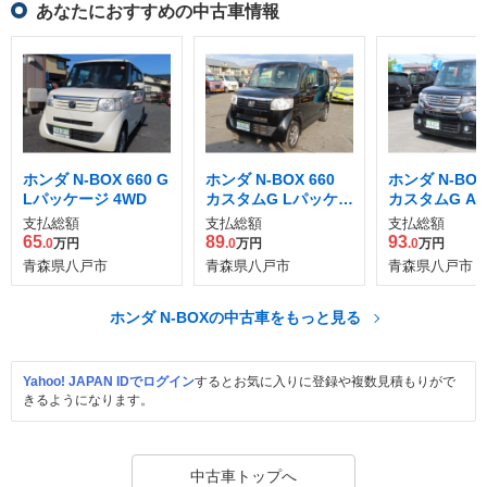
あなたにおすすめの中古車情報
ホンダ N-BOX 660 G
ホンダ N-BOX 660
ホンダ N-BOX
Lパッケージ 4WD
カスタムG Lパッケー
カスタムG A
ジ 4WD
ージ 4WD
支払総額
支払総額
支払総額
65
89
93
.0
万円
.0
万円
.0
万円
青森県八戸市
青森県八戸市
青森県八戸市
ホンダ N-BOXの中古車をもっと見る
Yahoo! JAPAN IDでログイン
するとお気に入りに登録や複数見積もりがで
きるようになります。
中古車トップへ