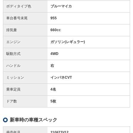
ボディタイプ色
ブルーマイカ
車台番号末尾
955
排気量
660cc
エンジン
ガソリン(レギュラー)
駆動方式
4WD
ハンドル
右
ミッション
インパネCVT
乗車定員
4名
ドア数
5枚
新車時の車種スペック
発売年月
11(H23)/12