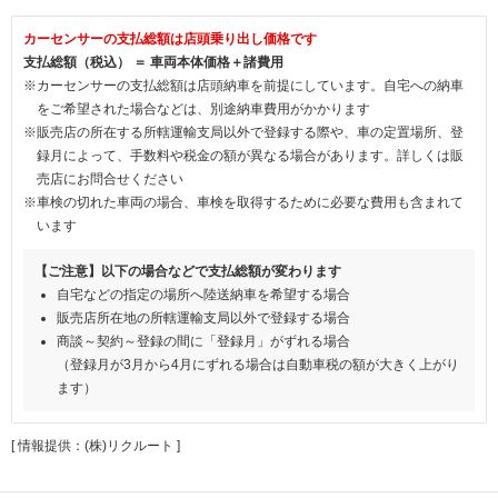
カーセンサーの支払総額は店頭乗り出し価格です
支払総額（税込） ＝ 車両本体価格＋諸費用
※カーセンサーの支払総額は店頭納車を前提にしています。自宅への納車
をご希望された場合などは、別途納車費用がかかります
※販売店の所在する所轄運輸支局以外で登録する際や、車の定置場所、登
録月によって、手数料や税金の額が異なる場合があります。詳しくは販
売店にお問合せください
※車検の切れた車両の場合、車検を取得するために必要な費用も含まれて
います
【ご注意】以下の場合などで支払総額が変わります
自宅などの指定の場所へ陸送納車を希望する場合
販売店所在地の所轄運輸支局以外で登録する場合
商談～契約～登録の間に「登録月」がずれる場合
（登録月が3月から4月にずれる場合は自動車税の額が大きく上がり
ます）
[ 情報提供：(株)リクルート ]