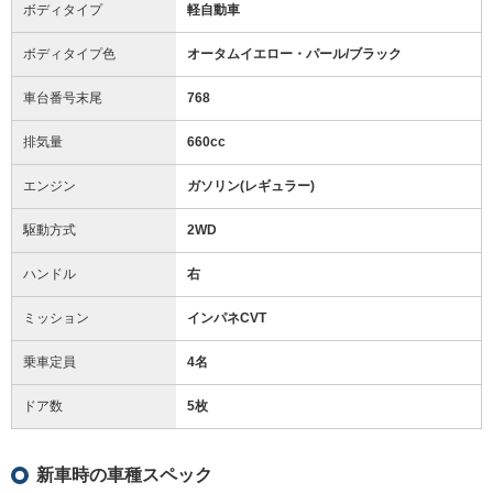
ボディタイプ
軽自動車
ボディタイプ色
オータムイエロー・パール/ブラック
車台番号末尾
768
排気量
660cc
エンジン
ガソリン(レギュラー)
駆動方式
2WD
ハンドル
右
ミッション
インパネCVT
乗車定員
4名
ドア数
5枚
新車時の車種スペック