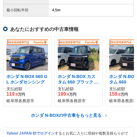
最小回転半径
4.5
m
あなたにおすすめの中古車情報
ホンダ N-BOX 660 G
ホンダ N-BOX カス
ホンダ N-BO
L ホンダセンシング
タム 660 ブラック ス
タム 660
タイル
支払総額
支払総額
支払総額
119
199
159
.9
万円
.9
万円
.9
万円
岐阜県各務原市
岐阜県各務原市
岐阜県各務原市
ホンダ N-BOXの中古車をもっと見る
Yahoo! JAPAN IDでログイン
するとお気に入りに登録や複数見積もりがで