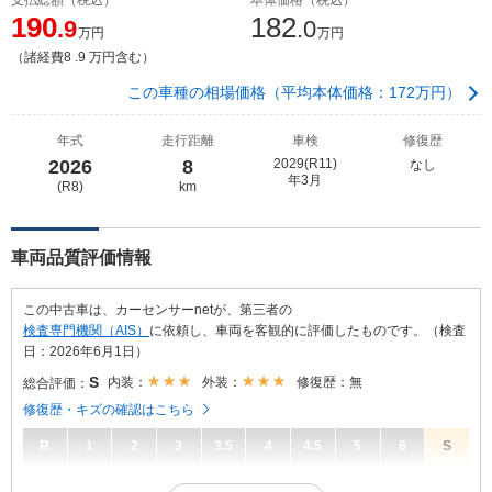
190
182
.9
.0
万円
万円
（諸経費8 .9 万円含む）
この車種の相場価格（平均本体価格：172万円）
年式
走行距離
車検
修復歴
2026
8
2029(R11)
なし
年3月
(R8)
km
車両品質評価情報
この中古車は、カーセンサーnetが、第三者の
検査専門機関（AIS）
に依頼し、車両を客観的に評価したものです。（検査
日：2026年6月1日）
S
内装：
外装：
修復歴：無
総合評価：
修復歴・キズの確認はこちら
R
1
2
3
3.5
4
4.5
5
6
S
S
総合評価：