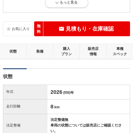
もっと見る
新車登録後12ヶ月未満、走行距離1万km以下で、内外装にダメージがな
い、とても綺麗な状態です。
内装：
無
見積もり・在庫確認
無キズ、もしくは傷みや汚れなどがほぼない、とても綺麗な状態です。
料
外装：
購入
販売店
車種
無キズ、もしくはキズやヘコミなどがほぼない、とても綺麗な状態で
状態
装備
プラン
情報
スペック
す。
修復歴：無
状態
この中古車の「車両品質評価書」を見る
2026
年式
(R8)
年
8
走行距離
km
法定整備無
法定整備
車両の状態については販売店にご確認くださ
い。