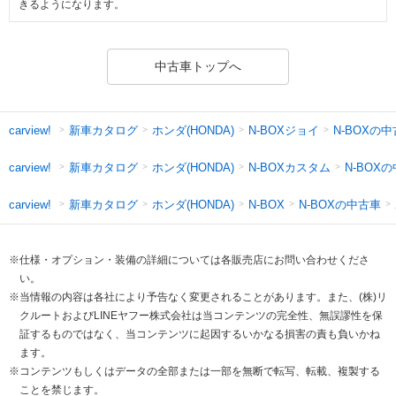
きるようになります。
中古車トップへ
新車カタログ
ホンダ(HONDA)
N-BOXジョイ
N-BOXの
carview!
新車カタログ
ホンダ(HONDA)
N-BOXカスタム
N-BOX
carview!
新車カタログ
ホンダ(HONDA)
N-BOXの中古車
carview!
N-BOX
※仕様・オプション・装備の詳細については各販売店にお問い合わせくださ
い。
※当情報の内容は各社により予告なく変更されることがあります。また、(株)リ
クルートおよびLINEヤフー株式会社は当コンテンツの完全性、無誤謬性を保
証するものではなく、当コンテンツに起因するいかなる損害の責も負いかね
ます。
※コンテンツもしくはデータの全部または一部を無断で転写、転載、複製する
ことを禁じます。