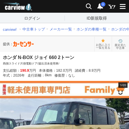
carview!
検索
通知
i
ログイン
ID新規取得
中古車トップ
メーカー一覧
ホンダの車種一覧
ホンダの
carview!
提供：
お気に入り
最近見た
一覧を見る
中古車
ホンダ N-BOX ジョイ 660 2トーン
両側スライド片側電動ドア/届出済未使用車/
支払総額：
190.9
万円
本体価格：
182.0
万円
諸経費：
8.9
万円
8
km
年式：
2026
年
走行距離：
修復歴：
なし
1
/
20