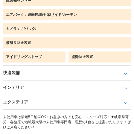
障害物センサー
エアバック：運転席/助手席/サイド/カーテン
カメラ：-/-/バック/-
横滑り防止装置
アイドリングストップ
盗難防止装置
快適装備
インテリア
エクステリア
未使用車は最短5日納車OK！お急ぎの方でも安心・スムーズ対応！★岐阜県可
児・各務原で地域最大級の未使用車専門店！理想の1台をご提案いたします！ぜ
ひご来店ください！