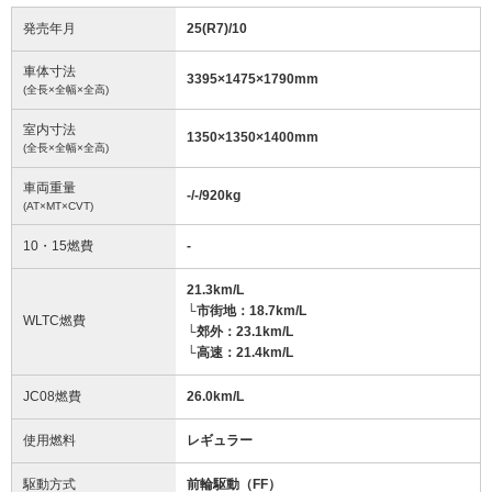
発売年月
25(R7)/10
車体寸法
3395
×
1475
×
1790
mm
(全長×全幅×全高)
室内寸法
1350
×
1350
×
1400
mm
(全長×全幅×全高)
車両重量
-/-/920
kg
(AT×MT×CVT)
10・15燃費
-
21.3km/L
└市街地：18.7km/L
WLTC燃費
└郊外：23.1km/L
└高速：21.4km/L
JC08燃費
26.0km/L
使用燃料
レギュラー
駆動方式
前輪駆動（FF）