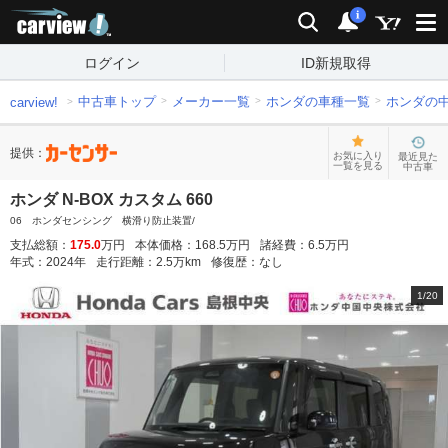
carview!
検索
通知
i
ログイン
ID新規取得
中古車トップ
メーカー一覧
ホンダの車種一覧
ホンダの
carview!
提供：
お気に入り
最近見た
一覧を見る
中古車
ホンダ N-BOX カスタム 660
06 ホンダセンシング 横滑り防止装置/
支払総額：
175.0
万円
本体価格：
168.5
万円
諸経費：
6.5
万円
年式：
2024
年
走行距離：
2.5
万km
修復歴：
なし
1
/
20