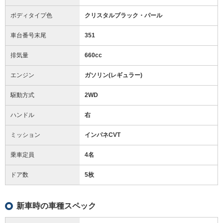
ボディタイプ色
クリスタルブラック・パール
車台番号末尾
351
排気量
660cc
エンジン
ガソリン(レギュラー)
駆動方式
2WD
ハンドル
右
ミッション
インパネCVT
乗車定員
4名
ドア数
5枚
新車時の車種スペック