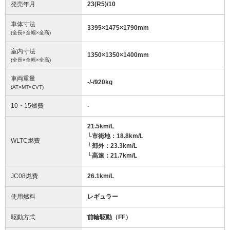
発売年月
23(R5)/10
車体寸法
3395
×
1475
×
1790
mm
(全長×全幅×全高)
室内寸法
1350
×
1350
×
1400
mm
(全長×全幅×全高)
車両重量
-/-/920
kg
(AT×MT×CVT)
10・15燃費
-
21.5km/L
└市街地：18.8km/L
WLTC燃費
└郊外：23.3km/L
└高速：21.7km/L
JC08燃費
26.1km/L
使用燃料
レギュラー
駆動方式
前輪駆動（FF）