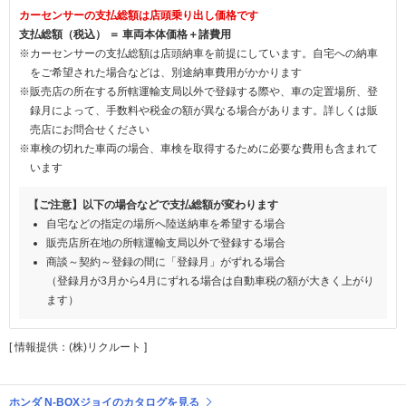
カーセンサーの支払総額は店頭乗り出し価格です
支払総額（税込） ＝ 車両本体価格＋諸費用
※カーセンサーの支払総額は店頭納車を前提にしています。自宅への納車
をご希望された場合などは、別途納車費用がかかります
※販売店の所在する所轄運輸支局以外で登録する際や、車の定置場所、登
録月によって、手数料や税金の額が異なる場合があります。詳しくは販
売店にお問合せください
※車検の切れた車両の場合、車検を取得するために必要な費用も含まれて
います
【ご注意】以下の場合などで支払総額が変わります
自宅などの指定の場所へ陸送納車を希望する場合
販売店所在地の所轄運輸支局以外で登録する場合
商談～契約～登録の間に「登録月」がずれる場合
（登録月が3月から4月にずれる場合は自動車税の額が大きく上がり
ます）
[ 情報提供：(株)リクルート ]
ホンダ N-BOXジョイのカタログを見る