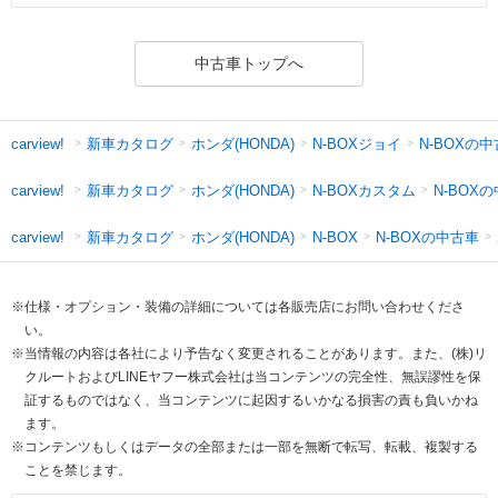
中古車トップへ
新車カタログ
ホンダ(HONDA)
N-BOXジョイ
N-BOXの
carview!
新車カタログ
ホンダ(HONDA)
N-BOXカスタム
N-BOX
carview!
新車カタログ
ホンダ(HONDA)
N-BOXの中古車
carview!
N-BOX
※仕様・オプション・装備の詳細については各販売店にお問い合わせくださ
い。
※当情報の内容は各社により予告なく変更されることがあります。また、(株)リ
クルートおよびLINEヤフー株式会社は当コンテンツの完全性、無誤謬性を保
証するものではなく、当コンテンツに起因するいかなる損害の責も負いかね
ます。
※コンテンツもしくはデータの全部または一部を無断で転写、転載、複製する
ことを禁じます。