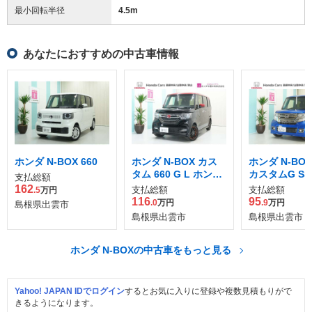
最小回転半径
4.5
m
あなたにおすすめの中古車情報
ホンダ N-BOX 660
ホンダ N-BOX カス
ホンダ N-BOX
タム 660 G L ホンダ
カスタムG S
支払総額
センシング
ージ
162
支払総額
支払総額
.5
万円
116
95
.0
万円
.9
万円
島根県出雲市
島根県出雲市
島根県出雲市
ホンダ N-BOXの中古車をもっと見る
Yahoo! JAPAN IDでログイン
するとお気に入りに登録や複数見積もりがで
きるようになります。