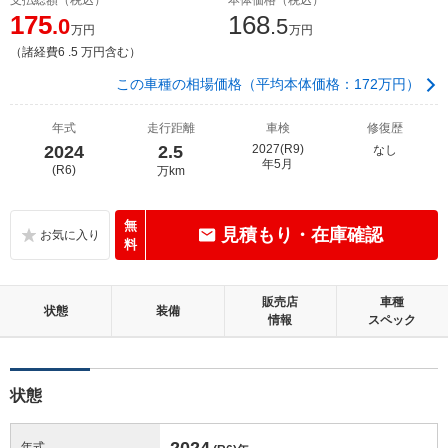
175
168
.0
.5
万円
万円
（諸経費6 .5 万円含む）
この車種の相場価格（平均本体価格：172万円）
年式
走行距離
車検
修復歴
2024
2.5
2027(R9)
なし
年5月
(R6)
万km
無
見積もり・在庫確認
料
販売店
車種
状態
装備
情報
スペック
状態
2024
年式