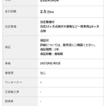
(R6)
年
2.5
走行距離
万km
法定整備付
法定整備
法定12ヶ月点検付※貨物など一部車両は6ヶ月
点検
保証付
詳細については、販売店にご確認ください。
保証
保証期間：1年
保証距離：無制限
車検
2027(R9) 年5月
修復歴
なし
ワンオーナー
○
正規輸入車
-
禁煙車
-