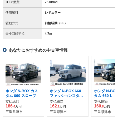
JC08燃費
25.0km/L
使用燃料
レギュラー
駆動方式
前輪駆動（FF）
最小回転半径
4.7
m
あなたにおすすめの中古車情報
ホンダ N-BOX カス
ホンダ N-BOX 660
ホンダ N-BO
タム 660 スロープ
ファッションスタイ
タム 660 L
ル
支払総額
支払総額
支払総額
186
162
160
.4
万円
.1
万円
.8
万円
三重県津市
三重県津市
三重県津市