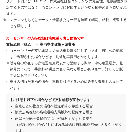
クルートおよびLINEヤフー株式会社は当コンテンツの完全性、無誤謬性を保
証するものではなく、当コンテンツに起因するいかなる損害の責も負いかね
ます。
※コンテンツもしくはデータの全部または一部を無断で転写、転載、複製する
ことを禁じます。
カーセンサーの支払総額は店頭乗り出し価格です
支払総額（税込） ＝ 車両本体価格＋諸費用
※カーセンサーの支払総額は店頭納車を前提にしています。自宅への納車
をご希望された場合などは、別途納車費用がかかります
※販売店の所在する所轄運輸支局以外で登録する際や、車の定置場所、登
録月によって、手数料や税金の額が異なる場合があります。詳しくは販
売店にお問合せください
※車検の切れた車両の場合、車検を取得するために必要な費用も含まれて
います
【ご注意】以下の場合などで支払総額が変わります
自宅などの指定の場所へ陸送納車を希望する場合
販売店所在地の所轄運輸支局以外で登録する場合
商談～契約～登録の間に「登録月」がずれる場合
（登録月が3月から4月にずれる場合は自動車税の額が大きく上がり
ます）