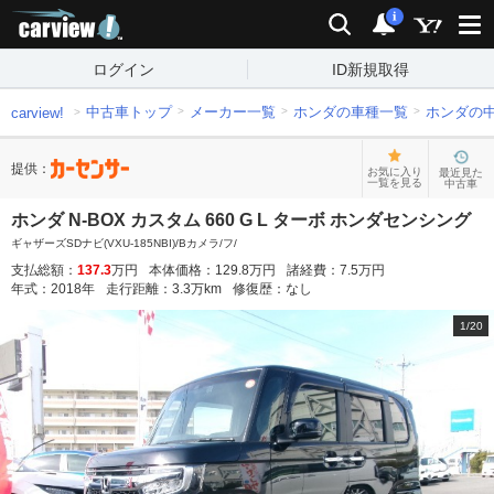
carview!
検索
通知
i
ログイン
ID新規取得
中古車トップ
メーカー一覧
ホンダの車種一覧
ホンダの
carview!
提供：
お気に入り
最近見た
一覧を見る
中古車
ホンダ N-BOX カスタム 660 G L ターボ ホンダセンシング
ギャザーズSDナビ(VXU-185NBI)/Bカメラ/フ/
支払総額：
137.3
万円
本体価格：
129.8
万円
諸経費：
7.5
万円
年式：
2018
年
走行距離：
3.3
万km
修復歴：
なし
1
/
20