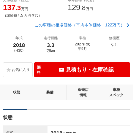
137
129
.3
.8
万円
万円
（諸経費7 .5 万円含む）
この車種の相場価格（平均本体価格：122万円）
年式
走行距離
車検
修復歴
2018
3.3
2027(R9)
なし
年9月
(H30)
万km
無
見積もり・在庫確認
料
販売店
車種
状態
装備
情報
スペック
状態
2018
年式