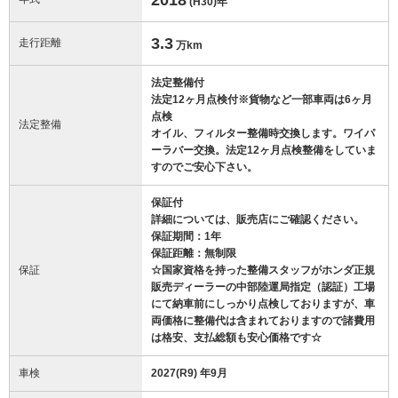
(H30)
年
3.3
走行距離
万km
法定整備付
法定12ヶ月点検付※貨物など一部車両は6ヶ月
点検
法定整備
オイル、フィルター整備時交換します。ワイパ
ーラバー交換。法定12ヶ月点検整備をしていま
すのでご安心下さい。
保証付
詳細については、販売店にご確認ください。
保証期間：1年
保証距離：無制限
保証
☆国家資格を持った整備スタッフがホンダ正規
販売ディーラーの中部陸運局指定（認証）工場
にて納車前にしっかり点検しておりますが、車
両価格に整備代は含まれておりますので諸費用
は格安、支払総額も安心価格です☆
車検
2027(R9) 年9月