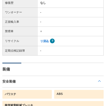
修復歴
なし
ワンオーナー
-
正規輸入車
-
禁煙車
○
リサイクル
リ済込
定期点検記録簿
-
装備
安全装備
ABS
パワステ
衝突被害軽減ブレーキ