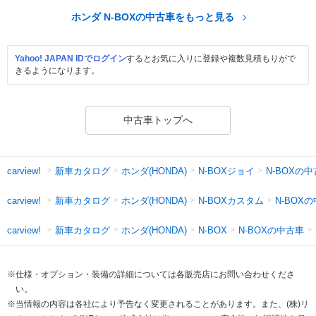
ホンダ N-BOXの中古車をもっと見る
Yahoo! JAPAN IDでログイン
するとお気に入りに登録や複数見積もりがで
きるようになります。
中古車トップへ
新車カタログ
ホンダ(HONDA)
N-BOXジョイ
N-BOXの
carview!
新車カタログ
ホンダ(HONDA)
N-BOXカスタム
N-BOX
carview!
新車カタログ
ホンダ(HONDA)
N-BOXの中古車
carview!
N-BOX
※仕様・オプション・装備の詳細については各販売店にお問い合わせくださ
い。
※当情報の内容は各社により予告なく変更されることがあります。また、(株)リ