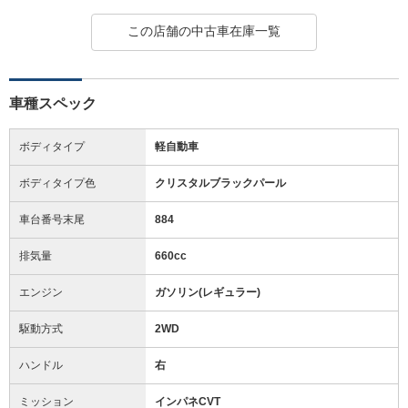
この店舗の中古車在庫一覧
車種スペック
ボディタイプ
軽自動車
ボディタイプ色
クリスタルブラックパール
車台番号末尾
884
排気量
660cc
エンジン
ガソリン(レギュラー)
駆動方式
2WD
ハンドル
右
ミッション
インパネCVT