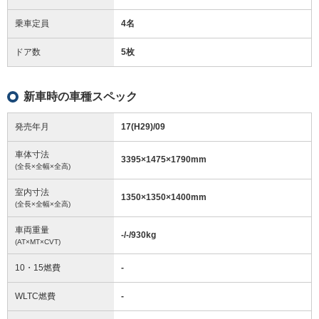
乗車定員
4名
ドア数
5枚
新車時の車種スペック
発売年月
17(H29)/09
車体寸法
3395
×
1475
×
1790
mm
(全長×全幅×全高)
室内寸法
1350
×
1350
×
1400
mm
(全長×全幅×全高)
車両重量
-/-/930
kg
(AT×MT×CVT)
10・15燃費
-
WLTC燃費
-