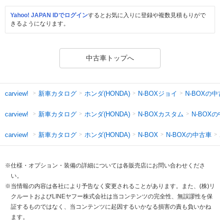
Yahoo! JAPAN IDでログイン
するとお気に入りに登録や複数見積もりがで
きるようになります。
中古車トップへ
新車カタログ
ホンダ(HONDA)
N-BOXジョイ
N-BOXの
carview!
新車カタログ
ホンダ(HONDA)
N-BOXカスタム
N-BOX
carview!
新車カタログ
ホンダ(HONDA)
N-BOXの中古車
carview!
N-BOX
※仕様・オプション・装備の詳細については各販売店にお問い合わせくださ
い。
※当情報の内容は各社により予告なく変更されることがあります。また、(株)リ
クルートおよびLINEヤフー株式会社は当コンテンツの完全性、無誤謬性を保
証するものではなく、当コンテンツに起因するいかなる損害の責も負いかね
ます。