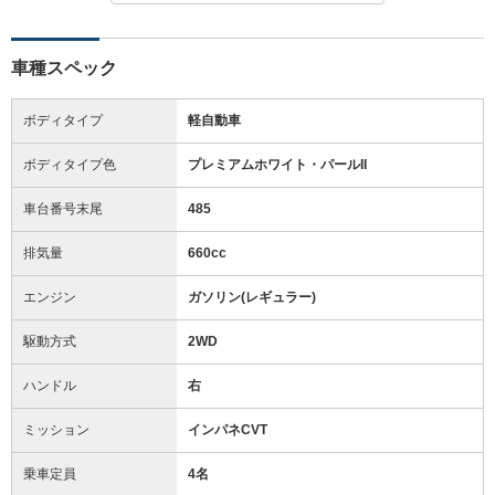
車種スペック
ボディタイプ
軽自動車
ボディタイプ色
プレミアムホワイト・パールII
車台番号末尾
485
排気量
660cc
エンジン
ガソリン(レギュラー)
駆動方式
2WD
ハンドル
右
ミッション
インパネCVT
乗車定員
4名