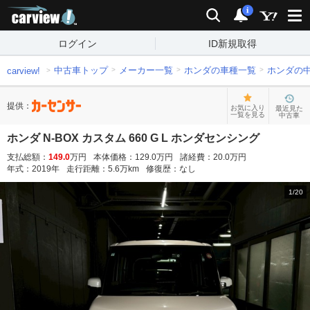
carview!
検索
通知
i
ログイン
ID新規取得
中古車トップ
メーカー一覧
ホンダの車種一覧
ホンダの
carview!
提供：
お気に入り
最近見た
一覧を見る
中古車
ホンダ N-BOX カスタム 660 G L ホンダセンシング
支払総額：
149.0
万円
本体価格：
129.0
万円
諸経費：
20.0
万円
年式：
2019
年
走行距離：
5.6
万km
修復歴：
なし
1
/
20