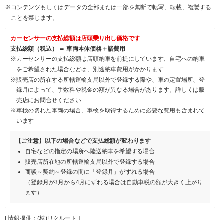
※コンテンツもしくはデータの全部または一部を無断で転写、転載、複製する
ことを禁じます。
カーセンサーの支払総額は店頭乗り出し価格です
支払総額（税込） ＝ 車両本体価格＋諸費用
※カーセンサーの支払総額は店頭納車を前提にしています。自宅への納車
をご希望された場合などは、別途納車費用がかかります
※販売店の所在する所轄運輸支局以外で登録する際や、車の定置場所、登
録月によって、手数料や税金の額が異なる場合があります。詳しくは販
売店にお問合せください
※車検の切れた車両の場合、車検を取得するために必要な費用も含まれて
います
【ご注意】以下の場合などで支払総額が変わります
自宅などの指定の場所へ陸送納車を希望する場合
販売店所在地の所轄運輸支局以外で登録する場合
商談～契約～登録の間に「登録月」がずれる場合
（登録月が3月から4月にずれる場合は自動車税の額が大きく上がり
ます）
[ 情報提供：(株)リクルート ]