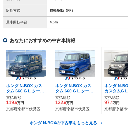
駆動方式
前輪駆動（FF）
最小回転半径
4.5
m
あなたにおすすめの中古車情報
ホンダ N-BOX カス
ホンダ N-BOX カス
ホンダ N-BOX
タム 660 G L ターボ
タム 660 G L ターボ
カスタムG L
ホンダセンシング
ホンダセンシング
ジ
支払総額
支払総額
支払総額
119
122
97
.8
万円
.8
万円
.8
万円
京都府京都市伏見区
京都府京都市伏見区
京都府京都市伏
ホンダ N-BOXの中古車をもっと見る