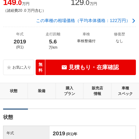
149
129
.0
.0
万円
万円
（諸経費20 .0 万円含む）
この車種の相場価格（平均本体価格：122万円）
年式
走行距離
車検
修復歴
2019
5.6
車検整備付
なし
(R1)
万km
無
見積もり・在庫確認
料
購入
販売店
車種
状態
装備
プラン
情報
スペック
状態
2019
年式
(R1)
年