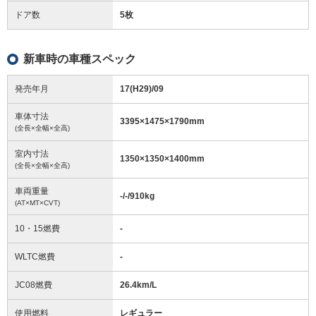
ドア数
5枚
新車時の車種スペック
発売年月
17(H29)/09
車体寸法
3395
×
1475
×
1790
mm
(全長×全幅×全高)
室内寸法
1350
×
1350
×
1400
mm
(全長×全幅×全高)
車両重量
-/-/910
kg
(AT×MT×CVT)
10・15燃費
-
WLTC燃費
-
JC08燃費
26.4km/L
使用燃料
レギュラー