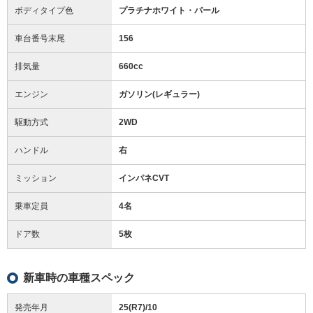
ボディタイプ色
プラチナホワイト・パール
車台番号末尾
156
排気量
660cc
エンジン
ガソリン(レギュラー)
駆動方式
2WD
ハンドル
右
ミッション
インパネCVT
乗車定員
4名
ドア数
5枚
新車時の車種スペック
発売年月
25(R7)/10