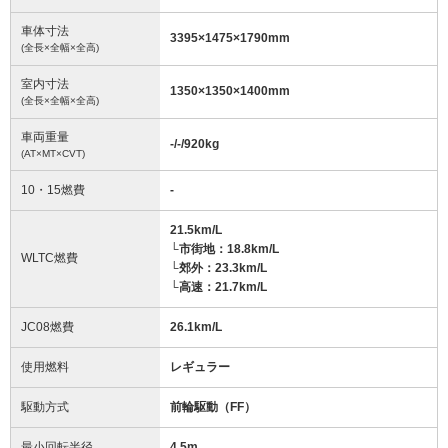
車体寸法
3395
×
1475
×
1790
mm
(全長×全幅×全高)
室内寸法
1350
×
1350
×
1400
mm
(全長×全幅×全高)
車両重量
-/-/920
kg
(AT×MT×CVT)
10・15燃費
-
21.5km/L
└市街地：18.8km/L
WLTC燃費
└郊外：23.3km/L
└高速：21.7km/L
JC08燃費
26.1km/L
使用燃料
レギュラー
駆動方式
前輪駆動（FF）
最小回転半径
4.5
m