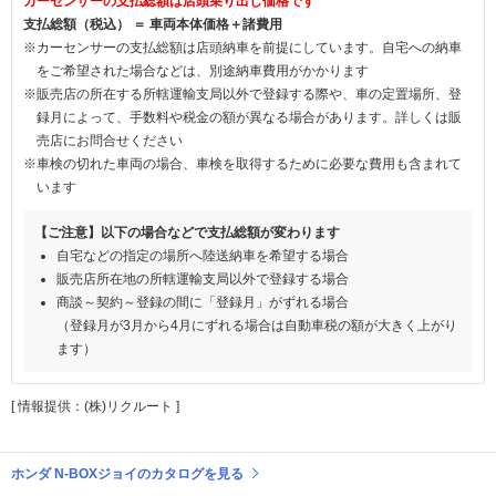
カーセンサーの支払総額は店頭乗り出し価格です
支払総額（税込） ＝ 車両本体価格＋諸費用
※カーセンサーの支払総額は店頭納車を前提にしています。自宅への納車
をご希望された場合などは、別途納車費用がかかります
※販売店の所在する所轄運輸支局以外で登録する際や、車の定置場所、登
録月によって、手数料や税金の額が異なる場合があります。詳しくは販
売店にお問合せください
※車検の切れた車両の場合、車検を取得するために必要な費用も含まれて
います
【ご注意】以下の場合などで支払総額が変わります
自宅などの指定の場所へ陸送納車を希望する場合
販売店所在地の所轄運輸支局以外で登録する場合
商談～契約～登録の間に「登録月」がずれる場合
（登録月が3月から4月にずれる場合は自動車税の額が大きく上がり
ます）
[ 情報提供：(株)リクルート ]
ホンダ N-BOXジョイのカタログを見る