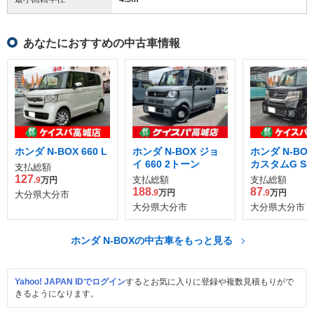
あなたにおすすめの中古車情報
ホンダ N-BOX 660 L
ホンダ N-BOX ジョ
ホンダ N-BOX
イ 660 2トーン
カスタムG S
支払総額
ージ ブラック
127
支払総額
支払総額
.9
万円
ル
188
87
.9
万円
.9
万円
大分県大分市
大分県大分市
大分県大分市
ホンダ N-BOXの中古車をもっと見る
Yahoo! JAPAN IDでログイン
するとお気に入りに登録や複数見積もりがで
きるようになります。