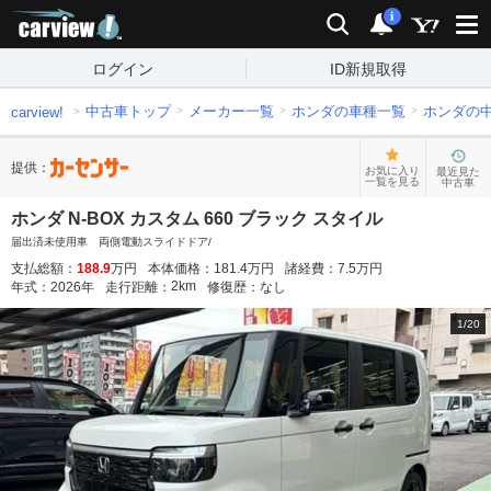
carview!
検索
通知
i
ログイン
ID新規取得
中古車トップ
メーカー一覧
ホンダの車種一覧
ホンダの
carview!
提供：
お気に入り
最近見た
一覧を見る
中古車
ホンダ N-BOX カスタム 660 ブラック スタイル
届出済未使用車 両側電動スライドドア/
支払総額：
188.9
万円
本体価格：
181.4
万円
諸経費：
7.5
万円
2
km
年式：
2026
年
走行距離：
修復歴：
なし
1
/
20