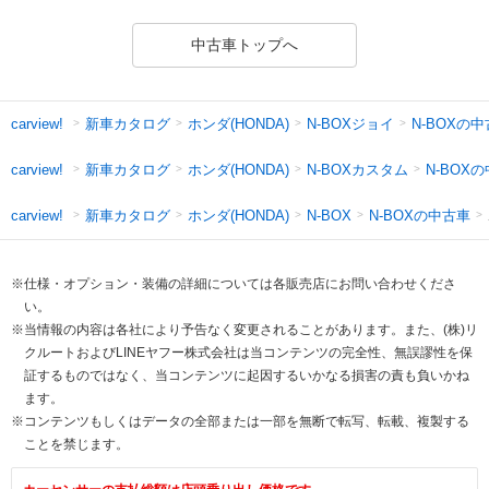
中古車トップへ
新車カタログ
ホンダ(HONDA)
N-BOXジョイ
N-BOXの
carview!
新車カタログ
ホンダ(HONDA)
N-BOXカスタム
N-BOX
carview!
新車カタログ
ホンダ(HONDA)
N-BOXの中古車
carview!
N-BOX
※仕様・オプション・装備の詳細については各販売店にお問い合わせくださ
い。
※当情報の内容は各社により予告なく変更されることがあります。また、(株)リ
クルートおよびLINEヤフー株式会社は当コンテンツの完全性、無誤謬性を保
証するものではなく、当コンテンツに起因するいかなる損害の責も負いかね
ます。
※コンテンツもしくはデータの全部または一部を無断で転写、転載、複製する
ことを禁じます。