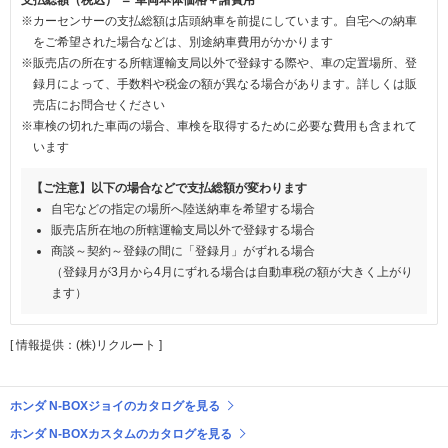
※カーセンサーの支払総額は店頭納車を前提にしています。自宅への納車
をご希望された場合などは、別途納車費用がかかります
※販売店の所在する所轄運輸支局以外で登録する際や、車の定置場所、登
録月によって、手数料や税金の額が異なる場合があります。詳しくは販
売店にお問合せください
※車検の切れた車両の場合、車検を取得するために必要な費用も含まれて
います
【ご注意】以下の場合などで支払総額が変わります
自宅などの指定の場所へ陸送納車を希望する場合
販売店所在地の所轄運輸支局以外で登録する場合
商談～契約～登録の間に「登録月」がずれる場合
（登録月が3月から4月にずれる場合は自動車税の額が大きく上がり
ます）
[ 情報提供：(株)リクルート ]
ホンダ N-BOXジョイのカタログを見る
ホンダ N-BOXカスタムのカタログを見る