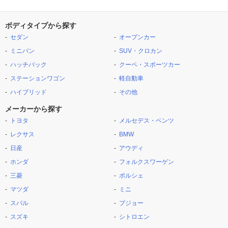
ボディタイプから探す
セダン
オープンカー
ミニバン
SUV・クロカン
ハッチバック
クーペ・スポーツカー
ステーションワゴン
軽自動車
ハイブリッド
その他
メーカーから探す
トヨタ
メルセデス・ベンツ
レクサス
BMW
日産
アウディ
ホンダ
フォルクスワーゲン
三菱
ポルシェ
マツダ
ミニ
スバル
プジョー
スズキ
シトロエン