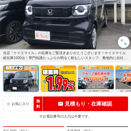
当店「ケイスマイル」の在庫をご覧頂きありがとうございます！ケイスマイル
総在庫1000台！専門知識たっぷりの明るく頼もしいスタッフ、敷地内に自社近
畿運輸支局指定工場完備！是...
無
見積もり・在庫確認
料
※お電話番号の入力は不要です。
支払総額（税込）
本体価格（税込）