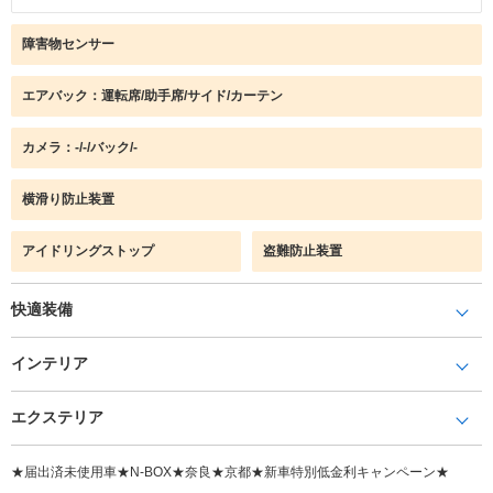
障害物センサー
エアバック：運転席/助手席/サイド/カーテン
カメラ：-/-/バック/-
横滑り防止装置
アイドリングストップ
盗難防止装置
快適装備
インテリア
エクステリア
★届出済未使用車★N-BOX★奈良★京都★新車特別低金利キャンペーン★