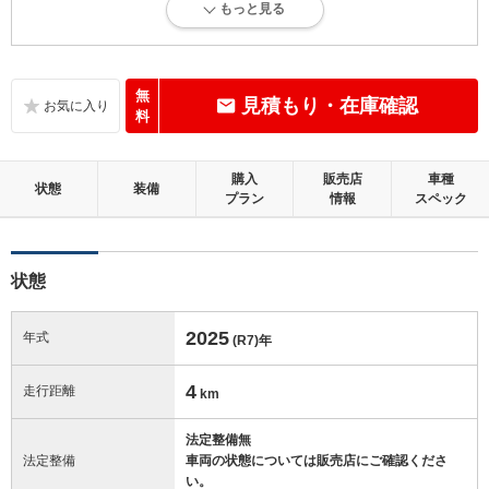
もっと見る
新車登録後12ヶ月未満、走行距離1万km以下で、内外装にダメージがな
い、とても綺麗な状態です。
内装：
無
見積もり・在庫確認
無キズ、もしくは傷みや汚れなどがほぼない、とても綺麗な状態です。
料
外装：
購入
販売店
車種
無キズ、もしくはキズやヘコミなどがほぼない、とても綺麗な状態で
状態
装備
プラン
情報
スペック
す。
修復歴：無
状態
この中古車の「車両品質評価書」を見る
2025
年式
(R7)
年
4
走行距離
km
法定整備無
法定整備
車両の状態については販売店にご確認くださ
い。