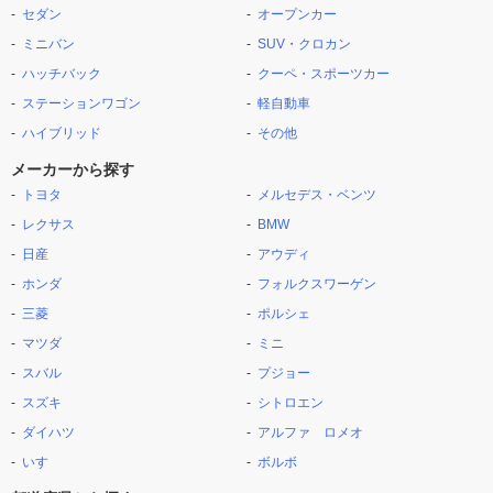
セダン
オープンカー
ミニバン
SUV・クロカン
ハッチバック
クーペ・スポーツカー
ステーションワゴン
軽自動車
ハイブリッド
その他
メーカーから探す
トヨタ
メルセデス・ベンツ
レクサス
BMW
日産
アウディ
ホンダ
フォルクスワーゲン
三菱
ポルシェ
マツダ
ミニ
スバル
プジョー
スズキ
シトロエン
ダイハツ
アルファ ロメオ
いすゞ
ボルボ