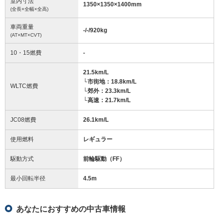
室内寸法
1350
×
1350
×
1400
mm
(全長×全幅×全高)
車両重量
-/-/920
kg
(AT×MT×CVT)
10・15燃費
-
21.5km/L
└市街地：18.8km/L
WLTC燃費
└郊外：23.3km/L
└高速：21.7km/L
JC08燃費
26.1km/L
使用燃料
レギュラー
駆動方式
前輪駆動（FF）
最小回転半径
4.5
m
あなたにおすすめの中古車情報