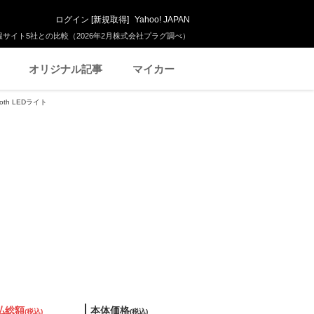
ログイン
[
新規取得
]
Yahoo! JAPAN
サイト5社との比較（2026年2月株式会社プラグ調べ）
オリジナル記事
マイカー
oth LEDライト
払総額
本体価格
(税込)
(税込)