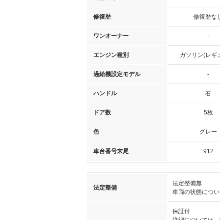
修復歴
修復歴な
ワンオーナー
-
エンジン種別
ガソリン(レギ
過給機設定モデル
-
ハンドル
右
ドア数
5枚
色
グレー
車台番号末尾
912
法定整備無
法定整備
車両の状態につい
保証付