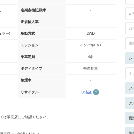
し
定期点検記録簿
-
ET
正規輸入車
-
3
ュラー)
駆動方式
2WD
電
ミッション
インパネCVT
乗車定員
4名
シ
ボディタイプ
軽自動車
オ
禁煙車
-
ア
リサイクル
リ済込
ク
ては販売店にご確認ください。
横
衝