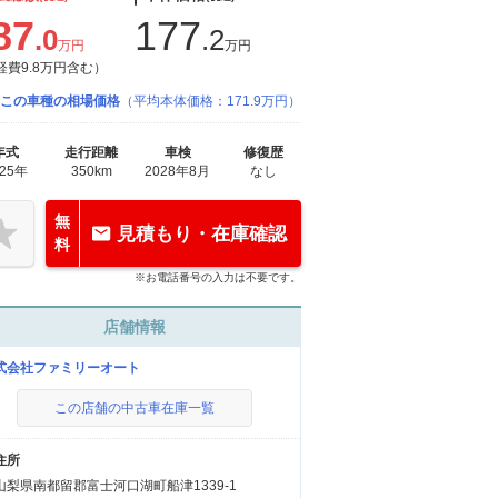
87
177
.0
.2
万円
万円
経費9.8万円含む）
この車種の相場価格
（平均本体価格：171.9万円）
年式
走行距離
車検
修復歴
025年
350km
2028年8月
なし
無
見積もり・在庫確認
料
※お電話番号の入力は不要です。
店舗情報
式会社ファミリーオート
この店舗の中古車在庫一覧
住所
山梨県南都留郡富士河口湖町船津1339-1