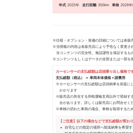
年式
2025年
走行距離
350km
車検
2028
※仕様・オプション・装備の詳細については各販
※当情報の内容は各販売店により予告なく変更され
当コンテンツの完全性、無誤謬性を保証するも
※コンテンツもしくはデータの全部または一部を
カーセンサーの支払総額は店頭乗り出し価格で
支払総額（税込） ＝ 車両本体価格＋諸費用
※カーセンサーの支払総額は店頭納車を前提に
かかります
※販売店の所在する所轄運輸支局以外で登録す
合があります。詳しくは販売店にお問合せく
※車検の切れた車両の場合、車検を取得するた
【ご注意】以下の場合などで支払総額が変わ
自宅などの指定の場所へ陸送納車を希望す