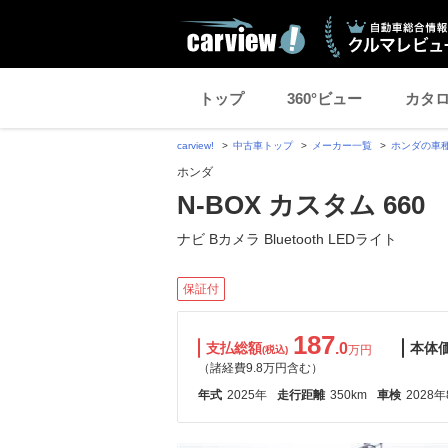
トップ
360°ビュー
カタ
carview!
中古車トップ
メーカー一覧
ホンダの車
ホンダ
N-BOX カスタム 660
ナビ Bカメラ Bluetooth LEDライト
保証付
187
支払総額
.0
本体
万円
(税込)
（諸経費9.8万円含む）
年式
2025年
走行距離
350km
車検
2028