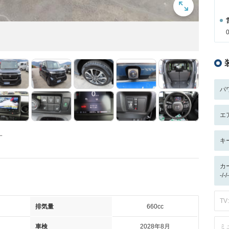
パ
エ
す
キ
カ
-/
TV:
排気量
660cc
車検
2028年8月
ミ