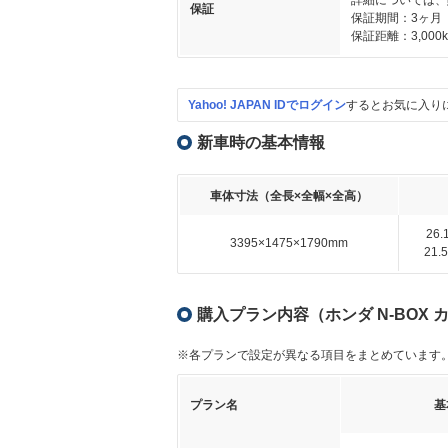
詳細については、
保証
保証期間：3ヶ月
保証距離：3,000
Yahoo! JAPAN IDでログイン
するとお気に入り
新車時の基本情報
車体寸法（全長×全幅×全高）
26
3395×1475×1790mm
21
購入プラン内容（ホンダ N-BOX カスタ
※各プランで設定が異なる項目をまとめています
プラン名
基