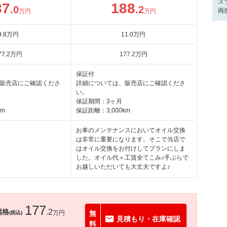
ス
87
188
.0
.2
両
万円
万円
9
.8
万円
11
.0
万円
77
.2
万円
177
.2
万円
保証付
販売店にご確認くださ
詳細については、販売店にご確認くださ
い。
保証期間：3ヶ月
km
保証距離：3,000km
お車のメンテナンスにおいてオイル交換
は非常に重要になります。そこで当店で
はオイル交換をお付けしてプランにしま
した。オイル代＋工賃全てこみ♪手ぶらで
お越しいただいても大丈夫ですよ♪
177
価格
.2
万円
無
(税込)
見積もり・在庫確認
料