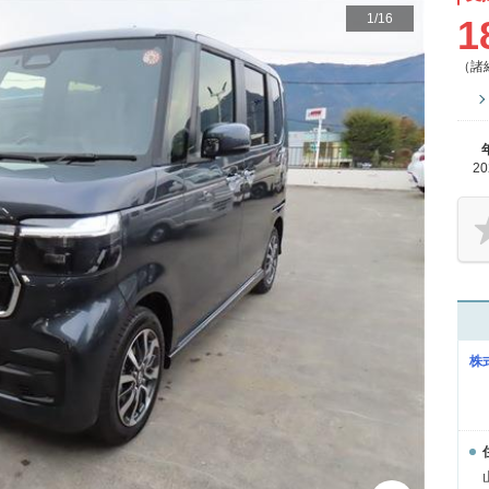
1
/
16
1
（諸
2
株