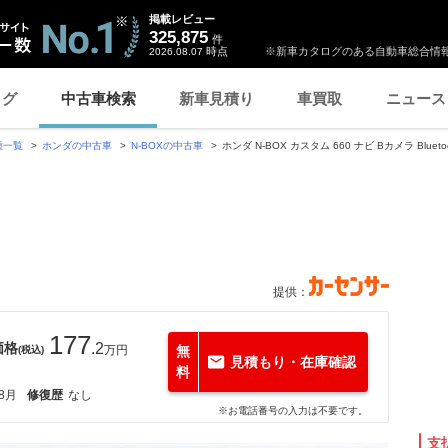
掲載レビュー
325,875
件
時点
※新車カタログのある自動車総合情報
2026.08.07
ログ
中古車検索
新車見積り
車買取
ニュース
種一覧
ホンダの中古車
N-BOXの中古車
ホンダ N-BOX カスタム 660 ナビ Bカメラ Blueto
提供：
177
価格
.2
万円
無
(税込)
見積もり・在庫確認
料
年8月
修復歴
なし
※お電話番号の入力は不要です。
支