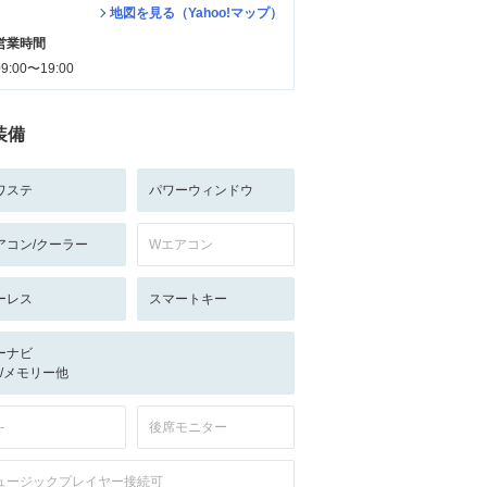
地図を見る（Yahoo!マップ）
営業時間
09:00〜19:00
装備
ワステ
パワーウィンドウ
アコン/クーラー
Wエアコン
ーレス
スマートキー
ーナビ
-/-/メモリー他
-
後席モニター
ュージックプレイヤー接続可