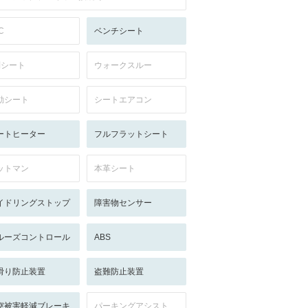
C
ベンチシート
列シート
ウォークスルー
動シート
シートエアコン
ートヒーター
フルフラットシート
ットマン
本革シート
イドリングストップ
障害物センサー
ルーズコントロール
ABS
滑り防止装置
盗難防止装置
突被害軽減ブレーキ
パーキングアシスト