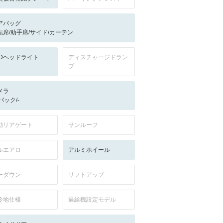
アバッグ
転席/助手席/サイド/カーテン
EDヘッドライト
ディスチャージドラン
プ
メラ
-/バック/-
動リアゲート
サンルーフ
ルエアロ
アルミホイール
ーダウン
リフトアップ
冷地仕様
過給機設定モデル