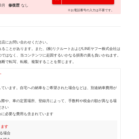
年8月
修復歴
なし
※お電話番号の入力は不要です。
売店にお問い合わせください。
ることがあります。また、(株)リクルートおよびLINEヤフー株式会社は
のではなく、当コンテンツに起因するいかなる損害の責も負いかねます。
無断で転写、転載、複製することを禁じます。
す
しています。自宅への納車をご希望された場合などは、別途納車費用が
る際や、車の定置場所、登録月によって、手数料や税金の額が異なる場
ださい
めに必要な費用も含まれています
ります
る場合