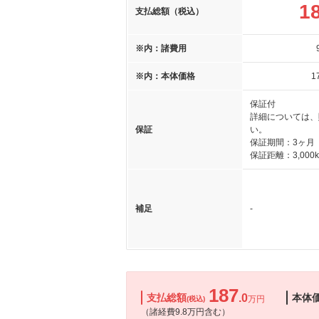
1
支払総額（税込）
※内：諸費用
※内：本体価格
1
保証付
詳細については、
保証
い。
保証期間：3ヶ月
保証距離：3,000
補足
-
187
支払総額
.0
本体
万円
(税込)
（諸経費9.8万円含む）