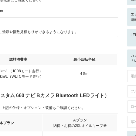
販売店にご確認ください。
km
エ
運
に登録や複数見積もりができるようになります。
L
カ
燃料消費率
最小回転半径
-/
.1km/L（JC08モード走行）
4.5m
電
.5km/L（WLTCモード走行）
フ
ム 660 ナビ Bカメラ Bluetooth LEDライト）
ロ
。上記の仕様・オプション・装備もご確認ください。
Aプラン
寒
本プラン
納得・お得の20Lオイルキープ券