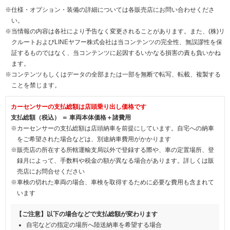
※仕様・オプション・装備の詳細については各販売店にお問い合わせくださ
い。
※当情報の内容は各社により予告なく変更されることがあります。また、(株)リ
クルートおよびLINEヤフー株式会社は当コンテンツの完全性、無誤謬性を保
証するものではなく、当コンテンツに起因するいかなる損害の責も負いかね
ます。
※コンテンツもしくはデータの全部または一部を無断で転写、転載、複製する
ことを禁じます。
カーセンサーの支払総額は店頭乗り出し価格です
支払総額（税込） ＝ 車両本体価格＋諸費用
※カーセンサーの支払総額は店頭納車を前提にしています。自宅への納車
をご希望された場合などは、別途納車費用がかかります
※販売店の所在する所轄運輸支局以外で登録する際や、車の定置場所、登
録月によって、手数料や税金の額が異なる場合があります。詳しくは販
売店にお問合せください
※車検の切れた車両の場合、車検を取得するために必要な費用も含まれて
います
【ご注意】以下の場合などで支払総額が変わります
自宅などの指定の場所へ陸送納車を希望する場合