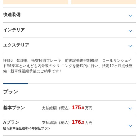
快適装備
インテリア
エクステリア
評価6 禁煙車 衝突軽減ブレーキ 前後誤発進抑制機能 ロールサンシェイ
ド/試乗車といえども内外装のクリ-ニングを徹底的に行い、法定12ヶ月点検整
備・新車保証継承後にご納車です！
プラン
175
基本プラン
支払総額（税込）
.0
万円
176
Aプラン
支払総額（税込）
.3
万円
軽☆新車保証継承+5年保証プラン