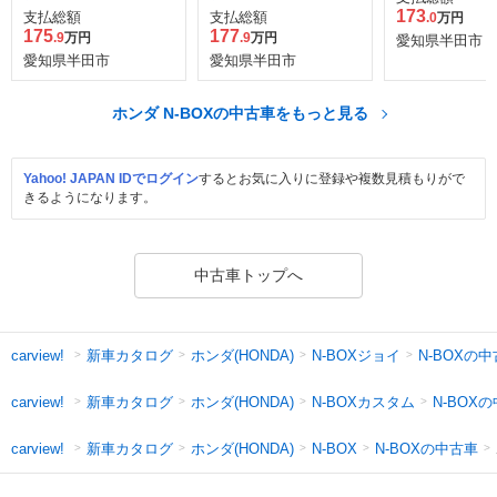
173
支払総額
支払総額
.0
万円
175
177
.9
万円
.9
万円
愛知県半田市
愛知県半田市
愛知県半田市
ホンダ N-BOXの中古車をもっと見る
Yahoo! JAPAN IDでログイン
するとお気に入りに登録や複数見積もりがで
きるようになります。
中古車トップへ
新車カタログ
ホンダ(HONDA)
N-BOXジョイ
N-BOXの
carview!
新車カタログ
ホンダ(HONDA)
N-BOXカスタム
N-BOX
carview!
新車カタログ
ホンダ(HONDA)
N-BOXの中古車
carview!
N-BOX