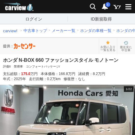
carview!
検索
通知
i
ログイン
ID新規取得
中古車トップ
メーカー一覧
ホンダの車種一覧
ホンダの
carview!
提供：
お気に入り
最近見た
一覧を見る
中古車
ホンダ N-BOX 660 ファッションスタイル モノトーン
評価6 禁煙車 コンフォートパッケージ/
支払総額：
175.0
万円
本体価格：
166.8
万円
諸経費：
8.2
万円
年式：
2025
年
走行距離：
0.2
万km
修復歴：
なし
1
/
22