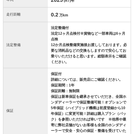
(R7)
年
0.2
走行距離
万km
法定整備付
法定12ヶ月点検付※貨物など一部車両は6ヶ月
点検
法定整備
12か月点検整備実施後お渡ししております。必
要な消耗品などの交換もしますので安心してお
乗りいただけると思います。総額表示をご確認
ください。
保証付
詳細については、販売店にご確認ください。
保証期間：1年
保証距離：無制限
保証は新車保証を継承させていだだき、全国ホ
ンダディーラーで保証整備可能！オプションで
5年保証（ハイブリッド機構は初度登録から10
保証
年保証）に変更可能！詳細は購入プラン（パッ
ク）を参照いただければ幸いです ※他県や最
寄に弊社店舗がないお客様も全国のホンダディ
ーラーで安全・安心の保証・整備を受けていた