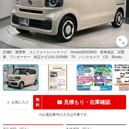
評価6 禁煙車 コンフォートパッケージ HondaSENSING 新車保証 試乗
車 ワンオーナー 純正ナビLXU-242NBi TV バックカメラ CD Bluetoo
t...
無
見積もり・在庫確認
料
※お電話番号の入力は不要です。
支払総額（税込）
本体価格（税込）