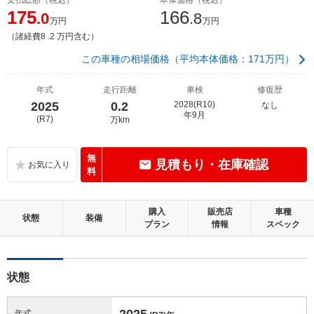
175
166
.0
.8
万円
万円
（諸経費8 .2 万円含む）
この車種の相場価格（平均本体価格：171万円）
年式
走行距離
車検
修復歴
2025
0.2
2028(R10)
なし
年9月
(R7)
万km
無
見積もり・在庫確認
料
購入
販売店
車種
状態
装備
プラン
情報
スペック
状態
2025
年式