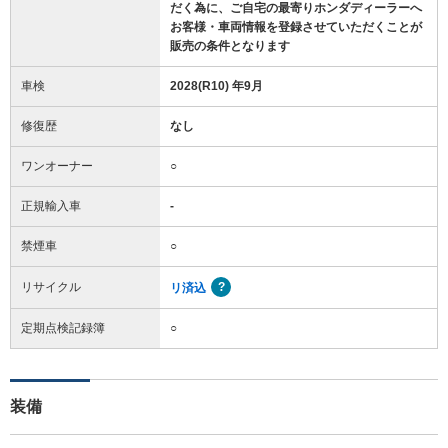
だく為に、ご自宅の最寄りホンダディーラーへ
お客様・車両情報を登録させていただくことが
販売の条件となります
車検
2028(R10) 年9月
修復歴
なし
ワンオーナー
○
正規輸入車
-
禁煙車
○
リサイクル
リ済込
定期点検記録簿
○
装備