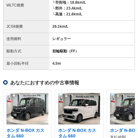
└市街地：18.8km/L
WLTC燃費
└郊外：23.4km/L
└高速：21.8km/L
JC08燃費
26.1km/L
使用燃料
レギュラー
駆動方式
前輪駆動（FF）
最小回転半径
4.5
m
あなたにおすすめの中古車情報
ホンダ N-BOX カス
ホンダ N-BOX カス
ホンダ N-BOX
タム 660
タム 660
支払総額