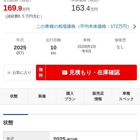
169
163
.9
.4
万円
万円
（諸経費6 .5 万円含む）
この車種の相場価格（平均本体価格：172万円）
年式
走行距離
車検
修復歴
2025
10
2028(R10)
なし
年9月
(R7)
km
無
見積もり・在庫確認
料
購入
販売店
車種
状態
装備
プラン
情報
スペック
状態
2025
年式
(R7)
年