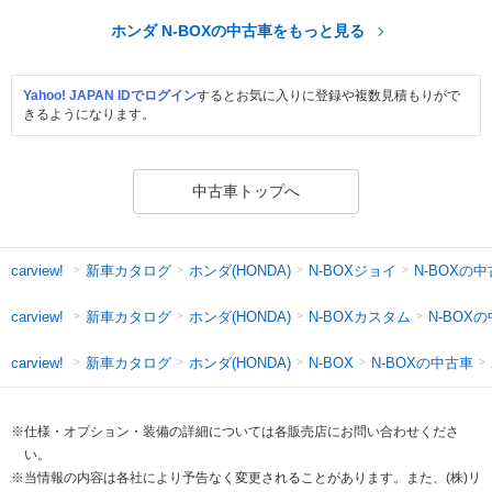
ホンダ N-BOXの中古車をもっと見る
Yahoo! JAPAN IDでログイン
するとお気に入りに登録や複数見積もりがで
きるようになります。
中古車トップへ
新車カタログ
ホンダ(HONDA)
N-BOXジョイ
N-BOXの
carview!
新車カタログ
ホンダ(HONDA)
N-BOXカスタム
N-BOX
carview!
新車カタログ
ホンダ(HONDA)
N-BOXの中古車
carview!
N-BOX
※仕様・オプション・装備の詳細については各販売店にお問い合わせくださ
い。
※当情報の内容は各社により予告なく変更されることがあります。また、(株)リ