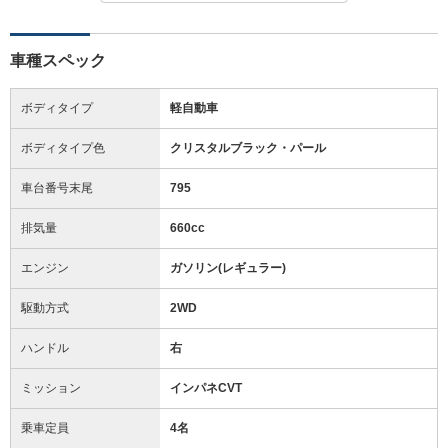
車種スペック
ボディタイプ
軽自動車
ボディタイプ色
クリスタルブラック・パール
車台番号末尾
795
排気量
660cc
エンジン
ガソリン(レギュラー)
駆動方式
2WD
ハンドル
右
ミッション
インパネCVT
乗車定員
4名