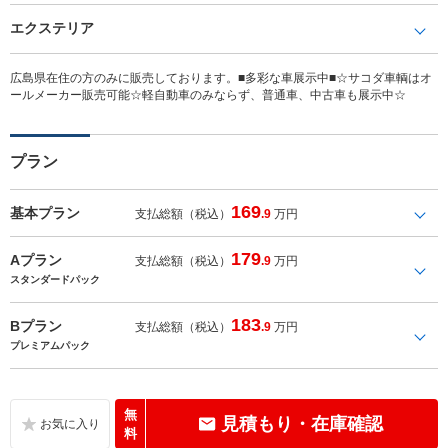
エクステリア
広島県在住の方のみに販売しております。■多彩な車展示中■☆サコダ車輌はオ
ールメーカー販売可能☆軽自動車のみならず、普通車、中古車も展示中☆
プラン
169
基本プラン
支払総額（税込）
.9
万円
179
Aプラン
支払総額（税込）
.9
万円
スタンダードパック
183
Bプラン
支払総額（税込）
.9
万円
プレミアムパック
無
見積もり・在庫確認
料