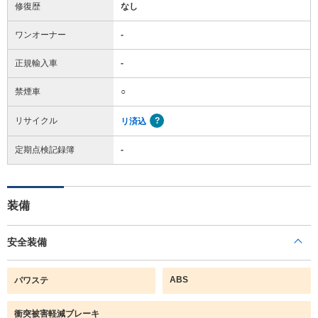
修復歴
なし
ワンオーナー
-
正規輸入車
-
禁煙車
○
リサイクル
リ済込
定期点検記録簿
-
装備
安全装備
ABS
パワステ
衝突被害軽減ブレーキ