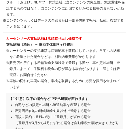
クルートおよびLINEヤフー株式会社は当コンテンツの完全性、無誤謬性を保
証するものではなく、当コンテンツに起因するいかなる損害の責も負いかね
ます。
※コンテンツもしくはデータの全部または一部を無断で転写、転載、複製する
ことを禁じます。
カーセンサーの支払総額は店頭乗り出し価格です
支払総額（税込） ＝ 車両本体価格＋諸費用
※カーセンサーの支払総額は店頭納車を前提にしています。自宅への納車
をご希望された場合などは、別途納車費用がかかります
※販売店の所在する所轄運輸支局以外で登録する際や、車の定置場所、登
録月によって、手数料や税金の額が異なる場合があります。詳しくは販
売店にお問合せください
※車検の切れた車両の場合、車検を取得するために必要な費用も含まれて
います
【ご注意】以下の場合などで支払総額が変わります
自宅などの指定の場所へ陸送納車を希望する場合
販売店所在地の所轄運輸支局以外で登録する場合
商談～契約～登録の間に「登録月」がずれる場合
（登録月が3月から4月にずれる場合は自動車税の額が大きく上がり
ます）