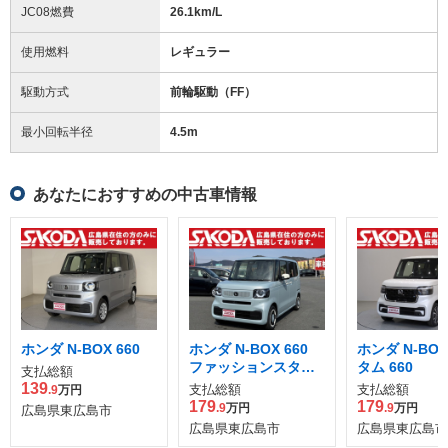
JC08燃費
26.1km/L
使用燃料
レギュラー
駆動方式
前輪駆動（FF）
最小回転半径
4.5
m
あなたにおすすめの中古車情報
ホンダ N-BOX 660
ホンダ N-BOX 660
ホンダ N-BO
ファッションスタイ
タム 660
支払総額
ル モノトーン
139
支払総額
支払総額
.9
万円
179
179
.9
万円
.9
万円
広島県東広島市
広島県東広島市
広島県東広島市