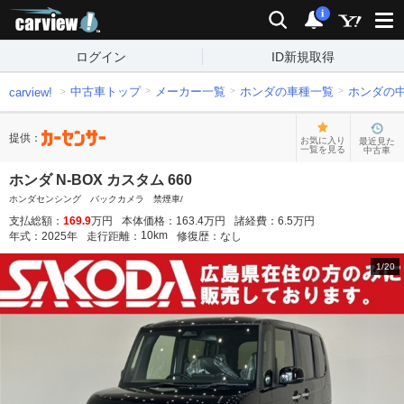
carview!
検索
通知
i
ログイン
ID新規取得
中古車トップ
メーカー一覧
ホンダの車種一覧
ホンダの
carview!
提供：
お気に入り
最近見た
一覧を見る
中古車
ホンダ N-BOX カスタム 660
ホンダセンシング バックカメラ 禁煙車/
支払総額：
169.9
万円
本体価格：
163.4
万円
諸経費：
6.5
万円
10
km
年式：
2025
年
走行距離：
修復歴：
なし
1
/
20