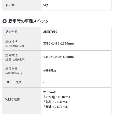
ドア数
5枚
新車時の車種スペック
発売年月
25(R7)/10
車体寸法
3395
×
1475
×
1790
mm
(全長×全幅×全高)
室内寸法
1350
×
1350
×
1400
mm
(全長×全幅×全高)
車両重量
-/-/920
kg
(AT×MT×CVT)
10・15燃費
-
21.5km/L
└市街地：18.8km/L
WLTC燃費
└郊外：23.3km/L
└高速：21.7km/L