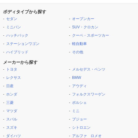
ボディタイプから探す
セダン
オープンカー
ミニバン
SUV・クロカン
ハッチバック
クーペ・スポーツカー
ステーションワゴン
軽自動車
ハイブリッド
その他
メーカーから探す
トヨタ
メルセデス・ベンツ
レクサス
BMW
日産
アウディ
ホンダ
フォルクスワーゲン
三菱
ポルシェ
マツダ
ミニ
スバル
プジョー
スズキ
シトロエン
ダイハツ
アルファ ロメオ