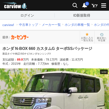
carview!
検索
通知
i
ログイン
ID新規取得
中古車トップ
メーカー一覧
ホンダの車種一覧
ホンダの
carview!
提供：
お気に入り
最近見た
一覧を見る
中古車
ホンダ N-BOX 660 カスタムG ターボSSパッケージ
新品タイヤ/純正/SDナビ/ホンダセンシング//
支払総額：
89.9
万円
本体価格：
78.1
万円
諸経費：
11.8
万円
年式：
2015
年
走行距離：
7.7
万km
修復歴：
なし
1
/
22