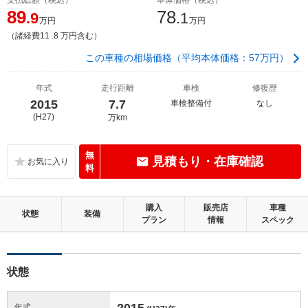
89
78
.9
.1
万円
万円
（諸経費11 .8 万円含む）
この車種の相場価格（平均本体価格：57万円）
年式
走行距離
車検
修復歴
2015
7.7
車検整備付
なし
(H27)
万km
無
見積もり・在庫確認
料
購入
販売店
車種
状態
装備
プラン
情報
スペック
状態
2015
年式