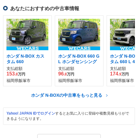
あなたにおすすめの中古車情報
ホンダ N-BOX カス
ホンダ N-BOX 660 G
ホンダ N-BO
タム 660
L ホンダセンシング
タム 660 L 4
支払総額
支払総額
支払総額
153
96
174
.8
万円
.8
万円
.9
万円
福岡県飯塚市
福岡県飯塚市
福岡県飯塚市
ホンダ N-BOXの中古車をもっと見る
Yahoo! JAPAN IDでログイン
するとお気に入りに登録や複数見積もりがで
きるようになります。