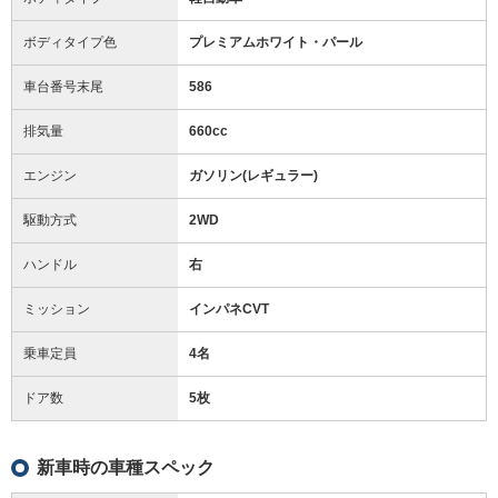
ボディタイプ色
プレミアムホワイト・パール
車台番号末尾
586
排気量
660cc
エンジン
ガソリン(レギュラー)
駆動方式
2WD
ハンドル
右
ミッション
インパネCVT
乗車定員
4名
ドア数
5枚
新車時の車種スペック