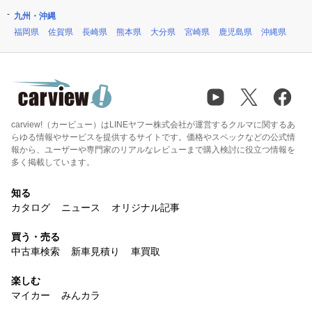
九州・沖縄
福岡県
佐賀県
長崎県
熊本県
大分県
宮崎県
鹿児島県
沖縄県
carview!（カービュー）はLINEヤフー株式会社が運営するクルマに関するあ
らゆる情報やサービスを提供するサイトです。価格やスペックなどの公式情
報から、ユーザーや専門家のリアルなレビューまで購入検討に役立つ情報を
多く掲載しています。
知る
カタログ
ニュース
オリジナル記事
買う・売る
中古車検索
新車見積り
車買取
楽しむ
マイカー
みんカラ