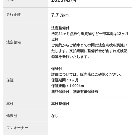
(H27)
年
7.7
走行距離
万km
法定整備付
法定24ヶ月点検付※貨物など一部車両は12ヶ月
点検
法定整備
ご契約からご納車までの間に法定点検を実施い
たします。支払総額に整備代金が含まれ点検記
録簿を発行いたします。
保証付
詳細については、販売店にご確認ください。
保証
保証期間：1ヶ月
保証距離：1,000km
無料保証付、別途有償保証有
車検
車検整備付
修復歴
なし
ワンオーナー
-