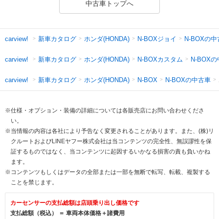
中古車トップへ
新車カタログ
ホンダ(HONDA)
N-BOXジョイ
N-BOXの
carview!
新車カタログ
ホンダ(HONDA)
N-BOXカスタム
N-BOX
carview!
新車カタログ
ホンダ(HONDA)
N-BOXの中古車
carview!
N-BOX
※仕様・オプション・装備の詳細については各販売店にお問い合わせくださ
い。
※当情報の内容は各社により予告なく変更されることがあります。また、(株)リ
クルートおよびLINEヤフー株式会社は当コンテンツの完全性、無誤謬性を保
証するものではなく、当コンテンツに起因するいかなる損害の責も負いかね
ます。
※コンテンツもしくはデータの全部または一部を無断で転写、転載、複製する
ことを禁じます。
カーセンサーの支払総額は店頭乗り出し価格です
支払総額（税込） ＝ 車両本体価格＋諸費用