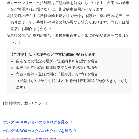
※カーセンサーの支払総額は店頭納車を前提にしています。自宅への納車
をご希望された場合などは、別途納車費用がかかります
※販売店の所在する所轄運輸支局以外で登録する際や、車の定置場所、登
録月によって、手数料や税金の額が異なる場合があります。詳しくは販
売店にお問合せください
※車検の切れた車両の場合、車検を取得するために必要な費用も含まれて
います
【ご注意】以下の場合などで支払総額が変わります
自宅などの指定の場所へ陸送納車を希望する場合
販売店所在地の所轄運輸支局以外で登録する場合
商談～契約～登録の間に「登録月」がずれる場合
（登録月が3月から4月にずれる場合は自動車税の額が大きく上がり
ます）
[ 情報提供：(株)リクルート ]
ホンダ N-BOXジョイのカタログを見る
ホンダ N-BOXカスタムのカタログを見る