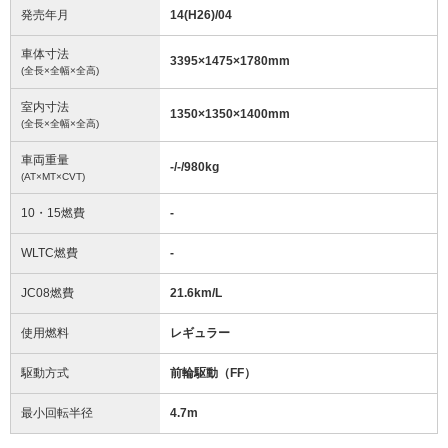
発売年月
14(H26)/04
車体寸法
3395
×
1475
×
1780
mm
(全長×全幅×全高)
室内寸法
1350
×
1350
×
1400
mm
(全長×全幅×全高)
車両重量
-/-/980
kg
(AT×MT×CVT)
10・15燃費
-
WLTC燃費
-
JC08燃費
21.6km/L
使用燃料
レギュラー
駆動方式
前輪駆動（FF）
最小回転半径
4.7
m