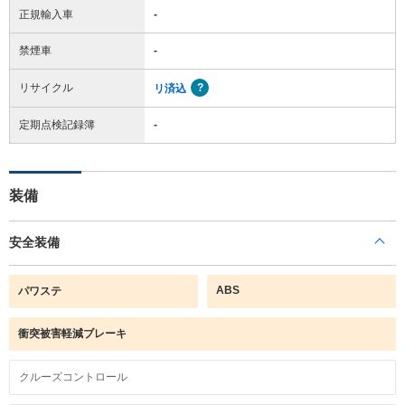
正規輸入車
-
禁煙車
-
リサイクル
リ済込
定期点検記録簿
-
装備
安全装備
ABS
パワステ
衝突被害軽減ブレーキ
クルーズコントロール