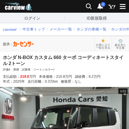
carview!
検索
通知
i
ログイン
ID新規取得
中古車トップ
メーカー一覧
ホンダの車種一覧
ホンダの
carview!
提供：
お気に入り
最近見た
一覧を見る
中古車
ホンダ N-BOX カスタム 660 ターボ コーディネートスタイ
ル 2トーン
評価6 禁煙 試乗車 ツートンカラー/
支払総額：
219.0
万円
本体価格：
210.8
万円
諸経費：
8.2
万円
年式：
2025
年
走行距離：
0.3
万km
修復歴：
なし
1
/
22