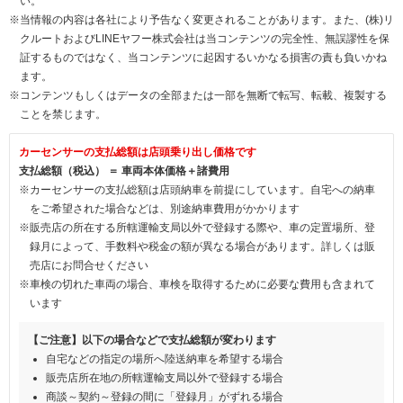
い。
※当情報の内容は各社により予告なく変更されることがあります。また、(株)リ
クルートおよびLINEヤフー株式会社は当コンテンツの完全性、無誤謬性を保
証するものではなく、当コンテンツに起因するいかなる損害の責も負いかね
ます。
※コンテンツもしくはデータの全部または一部を無断で転写、転載、複製する
ことを禁じます。
カーセンサーの支払総額は店頭乗り出し価格です
支払総額（税込） ＝ 車両本体価格＋諸費用
※カーセンサーの支払総額は店頭納車を前提にしています。自宅への納車
をご希望された場合などは、別途納車費用がかかります
※販売店の所在する所轄運輸支局以外で登録する際や、車の定置場所、登
録月によって、手数料や税金の額が異なる場合があります。詳しくは販
売店にお問合せください
※車検の切れた車両の場合、車検を取得するために必要な費用も含まれて
います
【ご注意】以下の場合などで支払総額が変わります
自宅などの指定の場所へ陸送納車を希望する場合
販売店所在地の所轄運輸支局以外で登録する場合
商談～契約～登録の間に「登録月」がずれる場合