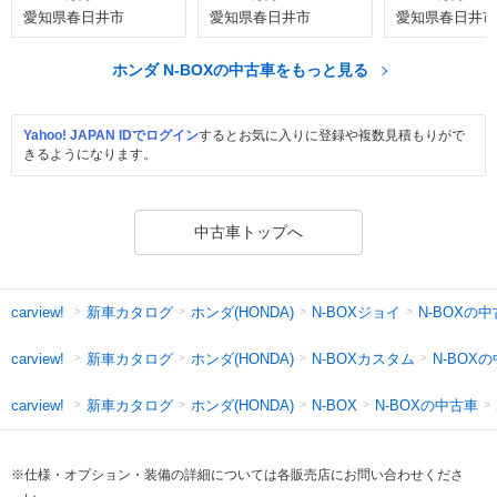
愛知県春日井市
愛知県春日井市
愛知県春日井市
ホンダ N-BOXの中古車をもっと見る
Yahoo! JAPAN IDでログイン
するとお気に入りに登録や複数見積もりがで
きるようになります。
中古車トップへ
新車カタログ
ホンダ(HONDA)
N-BOXジョイ
N-BOXの
carview!
新車カタログ
ホンダ(HONDA)
N-BOXカスタム
N-BOX
carview!
新車カタログ
ホンダ(HONDA)
N-BOXの中古車
carview!
N-BOX
※仕様・オプション・装備の詳細については各販売店にお問い合わせくださ