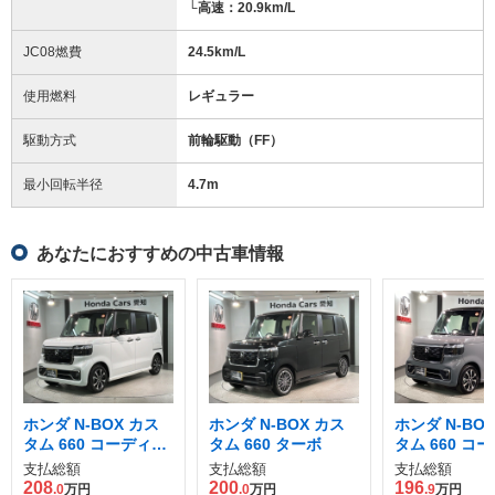
└高速：20.9km/L
JC08燃費
24.5km/L
使用燃料
レギュラー
駆動方式
前輪駆動（FF）
最小回転半径
4.7
m
あなたにおすすめの中古車情報
ホンダ N-BOX カス
ホンダ N-BOX カス
ホンダ N-BO
タム 660 コーディネ
タム 660 ターボ
タム 660 コ
ートスタイル 2トー
ートスタイル 
支払総額
支払総額
支払総額
ン
ン
208
200
196
.0
万円
.0
万円
.9
万円