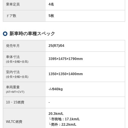
乗車定員
4名
ドア数
5枚
新車時の車種スペック
発売年月
25(R7)/04
車体寸法
3395
×
1475
×
1790
mm
(全長×全幅×全高)
室内寸法
1350
×
1350
×
1400
mm
(全長×全幅×全高)
車両重量
-/-/940
kg
(AT×MT×CVT)
10・15燃費
-
20.3km/L
└市街地：17.1km/L
WLTC燃費
└郊外：22.2km/L