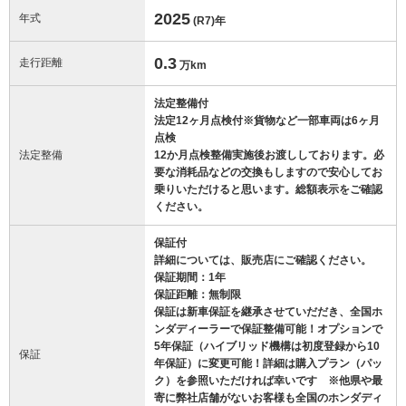
2025
年式
(R7)
年
0.3
走行距離
万km
法定整備付
法定12ヶ月点検付※貨物など一部車両は6ヶ月
点検
法定整備
12か月点検整備実施後お渡ししております。必
要な消耗品などの交換もしますので安心してお
乗りいただけると思います。総額表示をご確認
ください。
保証付
詳細については、販売店にご確認ください。
保証期間：1年
保証距離：無制限
保証は新車保証を継承させていだだき、全国ホ
ンダディーラーで保証整備可能！オプションで
5年保証（ハイブリッド機構は初度登録から10
保証
年保証）に変更可能！詳細は購入プラン（パッ
ク）を参照いただければ幸いです ※他県や最
寄に弊社店舗がないお客様も全国のホンダディ