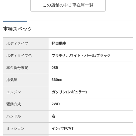
この店舗の中古車在庫一覧
車種スペック
ボディタイプ
軽自動車
ボディタイプ色
プラチナホワイト・パール/ブラック
車台番号末尾
085
排気量
660cc
エンジン
ガソリン(レギュラー)
駆動方式
2WD
ハンドル
右
ミッション
インパネCVT