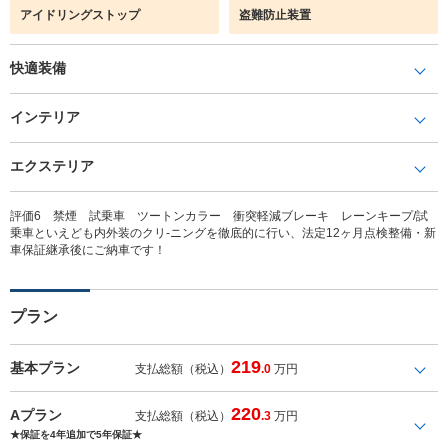
アイドリングストップ
盗難防止装置
快適装備
インテリア
エクステリア
評価6 禁煙 試乗車 ツートンカラー 衝突軽減ブレーキ レーンキープ/試
乗車といえども内外装のクリ-ニングを徹底的に行い、法定12ヶ月点検整備・新
車保証継承後にご納車です！
プラン
219
基本プラン
支払総額（税込）
.0
万円
220
Aプラン
支払総額（税込）
.3
万円
★保証を4年追加で5年保証★