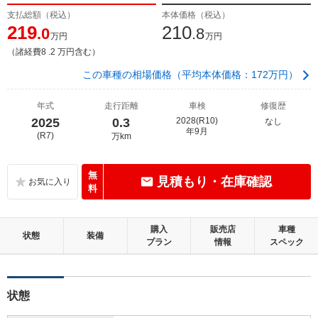
支払総額（税込）
本体価格（税込）
219
210
.0
.8
万円
万円
（諸経費8 .2 万円含む）
この車種の相場価格（平均本体価格：172万円）
年式
走行距離
車検
修復歴
2025
0.3
2028(R10)
なし
年9月
(R7)
万km
無
見積もり・在庫確認
料
購入
販売店
車種
状態
装備
プラン
情報
スペック
状態