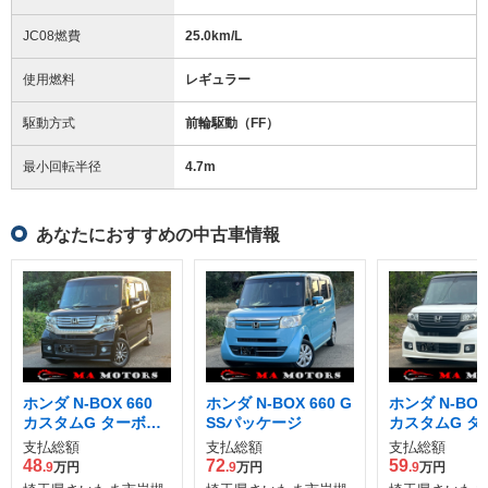
JC08燃費
25.0km/L
使用燃料
レギュラー
駆動方式
前輪駆動（FF）
最小回転半径
4.7
m
あなたにおすすめの中古車情報
ホンダ N-BOX 660
ホンダ N-BOX 660 G
ホンダ N-BOX
カスタムG ターボパ
SSパッケージ
カスタムG タ
ッケージ
パッケージ 2
支払総額
支払総額
支払総額
カラースタイ
48
72
59
.9
万円
.9
万円
.9
万円