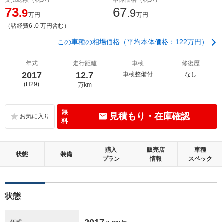
73
67
.9
.9
万円
万円
（諸経費6 .0 万円含む）
この車種の相場価格（平均本体価格：122万円）
年式
走行距離
車検
修復歴
2017
12.7
車検整備付
なし
(H29)
万km
無
見積もり・在庫確認
料
購入
販売店
車種
状態
装備
プラン
情報
スペック
状態
2017
年式