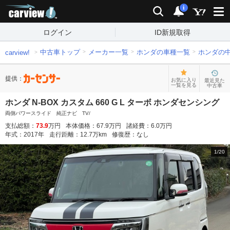
carview!
検索
通知
i
ログイン
ID新規取得
中古車トップ
メーカー一覧
ホンダの車種一覧
ホンダの
carview!
提供：
お気に入り
最近見た
一覧を見る
中古車
ホンダ N-BOX カスタム 660 G L ターボ ホンダセンシング
両側パワースライド 純正ナビ TV/
支払総額：
73.9
万円
本体価格：
67.9
万円
諸経費：
6.0
万円
年式：
2017
年
走行距離：
12.7
万km
修復歴：
なし
1
/
20