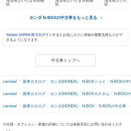
埼玉県さいたま市岩槻
埼玉県さいたま市岩槻
埼玉県さいたま
区
区
区
ホンダ N-BOXの中古車をもっと見る
Yahoo! JAPAN IDでログイン
するとお気に入りに登録や複数見積もりがで
きるようになります。
中古車トップへ
新車カタログ
ホンダ(HONDA)
N-BOXジョイ
N-BOXの
carview!
新車カタログ
ホンダ(HONDA)
N-BOXカスタム
N-BOX
carview!
新車カタログ
ホンダ(HONDA)
N-BOXの中古車
carview!
N-BOX
※仕様・オプション・装備の詳細については各販売店にお問い合わせくださ
い。