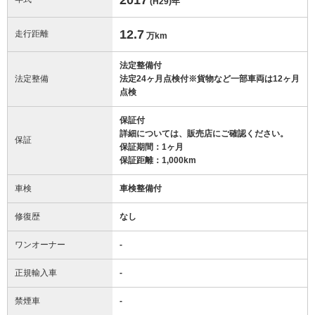
(H29)
年
12.7
走行距離
万km
法定整備付
法定整備
法定24ヶ月点検付※貨物など一部車両は12ヶ月
点検
保証付
詳細については、販売店にご確認ください。
保証
保証期間：1ヶ月
保証距離：1,000km
車検
車検整備付
修復歴
なし
ワンオーナー
-
正規輸入車
-
禁煙車
-