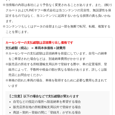
※当情報の内容は各社により予告なく変更されることがあります。また、(株)リ
クルートおよびLINEヤフー株式会社は当コンテンツの完全性、無誤謬性を保
証するものではなく、当コンテンツに起因するいかなる損害の責も負いかね
ます。
※コンテンツもしくはデータの全部または一部を無断で転写、転載、複製する
ことを禁じます。
カーセンサーの支払総額は店頭乗り出し価格です
支払総額（税込） ＝ 車両本体価格＋諸費用
※カーセンサーの支払総額は店頭納車を前提にしています。自宅への納車
をご希望された場合などは、別途納車費用がかかります
※販売店の所在する所轄運輸支局以外で登録する際や、車の定置場所、登
録月によって、手数料や税金の額が異なる場合があります。詳しくは販
売店にお問合せください
※車検の切れた車両の場合、車検を取得するために必要な費用も含まれて
います
【ご注意】以下の場合などで支払総額が変わります
自宅などの指定の場所へ陸送納車を希望する場合
販売店所在地の所轄運輸支局以外で登録する場合
商談～契約～登録の間に「登録月」がずれる場合