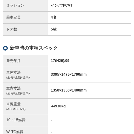
ミッション
インパネCVT
乗車定員
4名
ドア数
5枚
新車時の車種スペック
発売年月
17(H29)/09
車体寸法
3395
×
1475
×
1790
mm
(全長×全幅×全高)
室内寸法
1350
×
1350
×
1400
mm
(全長×全幅×全高)
車両重量
-/-/930
kg
(AT×MT×CVT)
10・15燃費
-
WLTC燃費
-