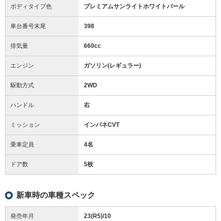
ボディタイプ色
プレミアムサンライトホワイトパール
車台番号末尾
398
排気量
660cc
エンジン
ガソリン(レギュラー)
駆動方式
2WD
ハンドル
右
ミッション
インパネCVT
乗車定員
4名
ドア数
5枚
新車時の車種スペック
発売年月
23(R5)/10