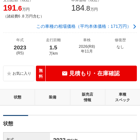
191
184
.6
.8
万円
万円
（諸経費6 .8 万円含む）
この車種の相場価格（平均本体価格：171万円）
年式
走行距離
車検
修復歴
2023
1.5
2026(R8)
なし
年11月
(R5)
万km
無
見積もり・在庫確認
料
販売店
車種
状態
装備
情報
スペック
状態
2023
年式