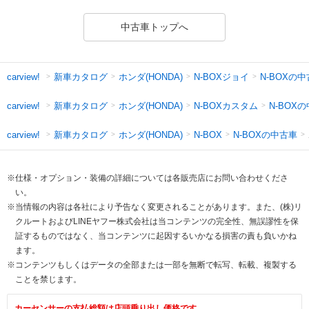
中古車トップへ
新車カタログ
ホンダ(HONDA)
N-BOXジョイ
N-BOXの
carview!
新車カタログ
ホンダ(HONDA)
N-BOXカスタム
N-BOX
carview!
新車カタログ
ホンダ(HONDA)
N-BOXの中古車
carview!
N-BOX
※仕様・オプション・装備の詳細については各販売店にお問い合わせくださ
い。
※当情報の内容は各社により予告なく変更されることがあります。また、(株)リ
クルートおよびLINEヤフー株式会社は当コンテンツの完全性、無誤謬性を保
証するものではなく、当コンテンツに起因するいかなる損害の責も負いかね
ます。
※コンテンツもしくはデータの全部または一部を無断で転写、転載、複製する
ことを禁じます。
カーセンサーの支払総額は店頭乗り出し価格です