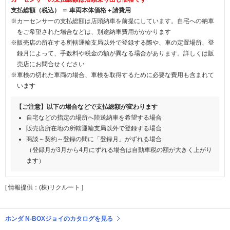
支払総額（税込） ＝ 車両本体価格＋諸費用
※カーセンサーの支払総額は店頭納車を前提にしています。自宅への納車
をご希望された場合などは、別途納車費用がかかります
※販売店の所在する所轄運輸支局以外で登録する際や、車の定置場所、登
録月によって、手数料や税金の額が異なる場合があります。詳しくは販
売店にお問合せください
※車検の切れた車両の場合、車検を取得するために必要な費用も含まれて
います
【ご注意】以下の場合などで支払総額が変わります
自宅などの指定の場所へ陸送納車を希望する場合
販売店所在地の所轄運輸支局以外で登録する場合
商談～契約～登録の間に「登録月」がずれる場合
（登録月が3月から4月にずれる場合は自動車税の額が大きく上がり
ます）
[ 情報提供：(株)リクルート ]
ホンダ N-BOXジョイのカタログを見る