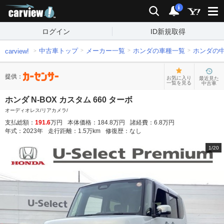
carview!
検索
通知
i
ログイン
ID新規取得
中古車トップ
メーカー一覧
ホンダの車種一覧
ホンダの
carview!
提供：
お気に入り
最近見た
一覧を見る
中古車
ホンダ N-BOX カスタム 660 ターボ
オーディオレス/リアカメラ/
支払総額：
191.6
万円
本体価格：
184.8
万円
諸経費：
6.8
万円
年式：
2023
年
走行距離：
1.5
万km
修復歴：
なし
1
/
20