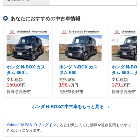
あなたにおすすめの中古車情報
ホンダ N-BOX カス
ホンダ N-BOX カス
ホンダ N-BO
タム 660 L
タム 660
タム 660 L タ
WD
支払総額
支払総額
支払総額
150
190
179
.9
万円
.9
万円
.1
万円
長野県長野市
長野県長野市
長野県長野市
ホンダ N-BOXの中古車をもっと見る
Yahoo! JAPAN IDでログイン
するとお気に入りに登録や複数見積もりがで
きるようになります。