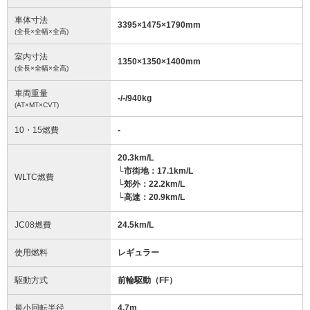
車体寸法
3395
×
1475
×
1790
mm
(全長×全幅×全高)
室内寸法
1350
×
1350
×
1400
mm
(全長×全幅×全高)
車両重量
-/-/940
kg
(AT×MT×CVT)
10・15燃費
-
20.3km/L
└市街地：17.1km/L
WLTC燃費
└郊外：22.2km/L
└高速：20.9km/L
JC08燃費
24.5km/L
使用燃料
レギュラー
駆動方式
前輪駆動（FF）
最小回転半径
4.7
m