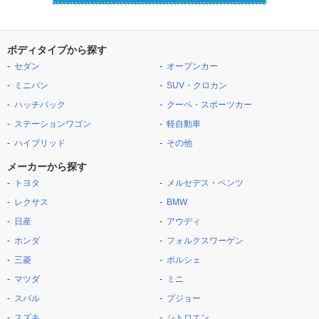
ボディタイプから探す
セダン
オープンカー
ミニバン
SUV・クロカン
ハッチバック
クーペ・スポーツカー
ステーションワゴン
軽自動車
ハイブリッド
その他
メーカーから探す
トヨタ
メルセデス・ベンツ
レクサス
BMW
日産
アウディ
ホンダ
フォルクスワーゲン
三菱
ポルシェ
マツダ
ミニ
スバル
プジョー
スズキ
シトロエン