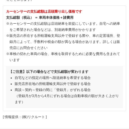
カーセンサーの支払総額は店頭乗り出し価格です
支払総額（税込） ＝ 車両本体価格＋諸費用
※カーセンサーの支払総額は店頭納車を前提にしています。自宅への納車
をご希望された場合などは、別途納車費用がかかります
※販売店の所在する所轄運輸支局以外で登録する際や、車の定置場所、登
録月によって、手数料や税金の額が異なる場合があります。詳しくは販
売店にお問合せください
※車検の切れた車両の場合、車検を取得するために必要な費用も含まれて
います
【ご注意】以下の場合などで支払総額が変わります
自宅などの指定の場所へ陸送納車を希望する場合
販売店所在地の所轄運輸支局以外で登録する場合
商談～契約～登録の間に「登録月」がずれる場合
（登録月が3月から4月にずれる場合は自動車税の額が大きく上がり
ます）
[ 情報提供：(株)リクルート ]