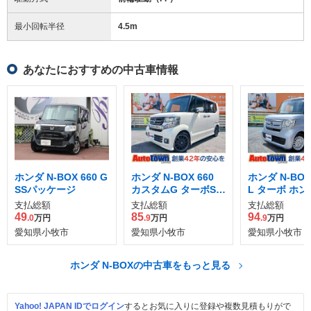
最小回転半径
4.5
m
あなたにおすすめの中古車情報
ホンダ N-BOX 660 G
ホンダ N-BOX 660
ホンダ N-BOX 
SSパッケージ
カスタムG ターボSS
L ターボ ホ
パッケージ ブラック
シング
支払総額
支払総額
支払総額
スタイル
49
85
94
.0
万円
.9
万円
.9
万円
愛知県小牧市
愛知県小牧市
愛知県小牧市
ホンダ N-BOXの中古車をもっと見る
Yahoo! JAPAN IDでログイン
するとお気に入りに登録や複数見積もりがで