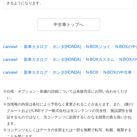
きるようになります。
中古車トップへ
新車カタログ
ホンダ(HONDA)
N-BOXジョイ
N-BOXの
carview!
新車カタログ
ホンダ(HONDA)
N-BOXカスタム
N-BOX
carview!
新車カタログ
ホンダ(HONDA)
N-BOXの中古車
carview!
N-BOX
※仕様・オプション・装備の詳細については各販売店にお問い合わせくださ
い。
※当情報の内容は各社により予告なく変更されることがあります。また、(株)リ
クルートおよびLINEヤフー株式会社は当コンテンツの完全性、無誤謬性を保
証するものではなく、当コンテンツに起因するいかなる損害の責も負いかね
ます。
※コンテンツもしくはデータの全部または一部を無断で転写、転載、複製する
ことを禁じます。