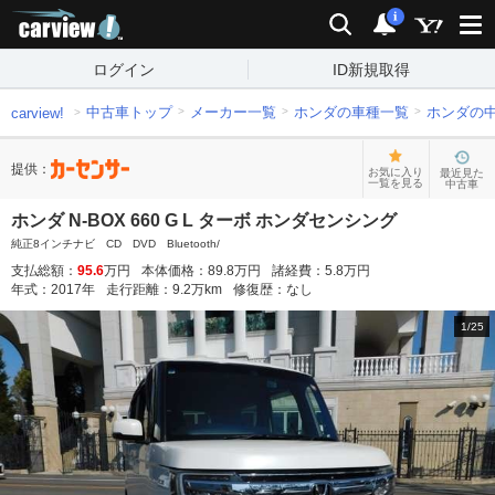
carview!
検索
通知
i
ログイン
ID新規取得
中古車トップ
メーカー一覧
ホンダの車種一覧
ホンダの
carview!
提供：
お気に入り
最近見た
一覧を見る
中古車
ホンダ N-BOX 660 G L ターボ ホンダセンシング
純正8インチナビ CD DVD Bluetooth/
支払総額：
95.6
万円
本体価格：
89.8
万円
諸経費：
5.8
万円
年式：
2017
年
走行距離：
9.2
万km
修復歴：
なし
1
/
25