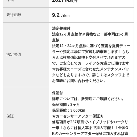
(H29)
年
9.2
走行距離
万km
法定整備付
法定12ヶ月点検付※貨物など一部車両は6ヶ月
点検
法定12・24ヶ月点検に基づく整備を提携ディー
ラーや指定工場にて実施し納車致します！もち
法定整備
ろん点検整備記録簿も交付させて頂きますの
で、ご安心してカーライフをお過ごし頂けます
☆お客様のニーズに合わせたメンテナンスパッ
クなどもありますので、詳しくはスタッフまで
お気軽にお問い合わせください。
保証付
詳細については、販売店にご確認ください。
保証期間：3ヶ月
保証距離：3,000km
保証
★カーセンサーアフター保証★
修理項目が237項目でハイブリッドやロータリ
ー車！さらには輸入車まで加入可能！！全国O
Kのカーセンサーアフター保証に加入すれば遠