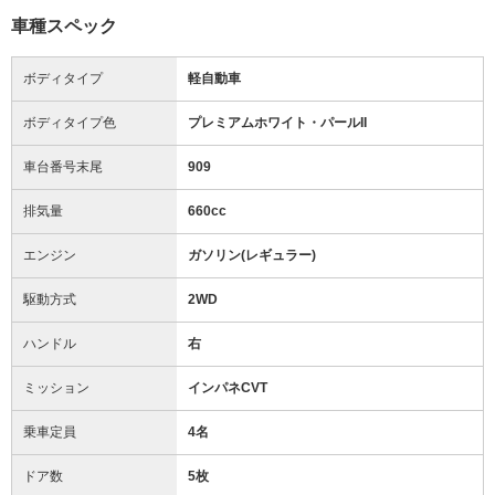
車種スペック
ボディタイプ
軽自動車
ボディタイプ色
プレミアムホワイト・パールII
車台番号末尾
909
排気量
660cc
エンジン
ガソリン(レギュラー)
駆動方式
2WD
ハンドル
右
ミッション
インパネCVT
乗車定員
4名
ドア数
5枚