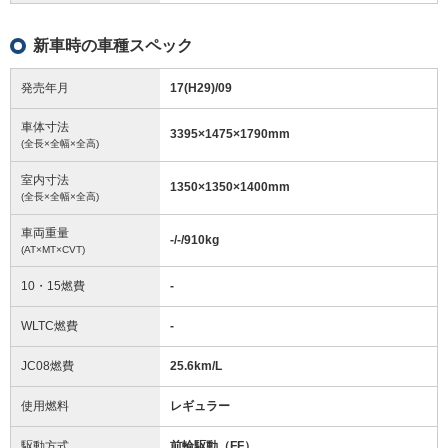
新車時の車種スペック
発売年月
17(H29)/09
車体寸法
3395
×
1475
×
1790
mm
(全長×全幅×全高)
室内寸法
1350
×
1350
×
1400
mm
(全長×全幅×全高)
車両重量
-/-/910
kg
(AT×MT×CVT)
10・15燃費
-
WLTC燃費
-
JC08燃費
25.6km/L
使用燃料
レギュラー
駆動方式
前輪駆動（FF）