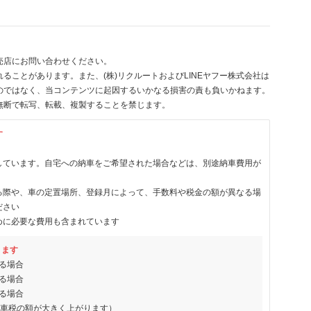
売店にお問い合わせください。
ることがあります。また、(株)リクルートおよびLINEヤフー株式会社は
のではなく、当コンテンツに起因するいかなる損害の責も負いかねます。
無断で転写、転載、複製することを禁じます。
す
しています。自宅への納車をご希望された場合などは、別途納車費用が
る際や、車の定置場所、登録月によって、手数料や税金の額が異なる場
ださい
めに必要な費用も含まれています
ります
る場合
る場合
る場合
動車税の額が大きく上がります）