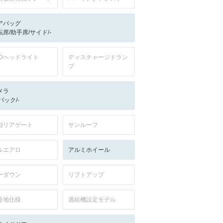
アバッグ
転席/助手席/サイド/-
EDヘッドライト
ディスチャージドラン
プ
メラ
-/バック/-
動リアゲート
サンルーフ
ルエアロ
アルミホイール
ーダウン
リフトアップ
冷地仕様
過給機設定モデル