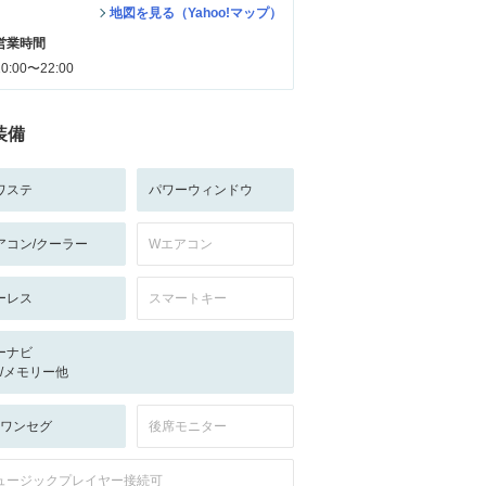
地図を見る（Yahoo!マップ）
営業時間
10:00〜22:00
装備
ワステ
パワーウィンドウ
アコン/クーラー
Wエアコン
ーレス
スマートキー
ーナビ
-/-/メモリー他
V:ワンセグ
後席モニター
ュージックプレイヤー接続可