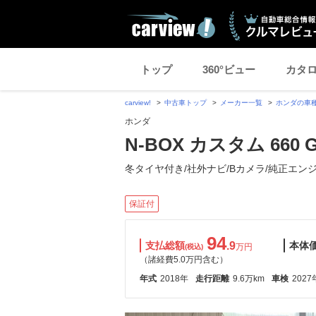
トップ
360°ビュー
カタ
carview!
中古車トップ
メーカー一覧
ホンダの車
ホンダ
N-BOX カスタム 660
冬タイヤ付き/社外ナビ/Bカメラ/純正エン
保証付
94
支払総額
.9
本体
万円
(税込)
（諸経費5.0万円含む）
年式
2018年
走行距離
9.6万km
車検
2027