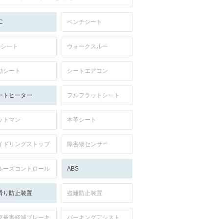
C
ベンチシート
列シート
ウォークスルー
動シート
シートエアコン
ートヒーター
フルフラットシート
ットマン
本革シート
イドリングストップ
障害物センサー
ルーズコントロール
ABS
滑り防止装置
盗難防止装置
突被害軽減ブレーキ
パーキングアシスト