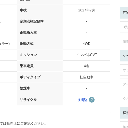
車検
2027年7月
ET
し
定期点検記録簿
-
3
正規輸入車
-
電
ュラー)
駆動方式
4WD
ミッション
インパネCVT
シ
乗車定員
4名
オ
ボディタイプ
軽自動車
ア
禁煙車
-
ク
リサイクル
リ済込
横
ては販売店にご確認ください。
衝