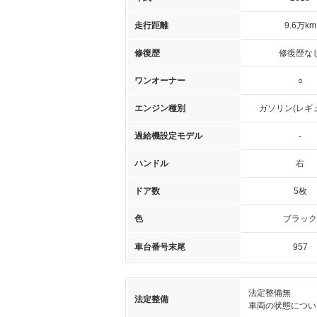
走行距離
9.6万km
修復歴
修復歴な
ワンオーナー
○
エンジン種別
ガソリン(レギ
過給機設定モデル
-
ハンドル
右
ドア数
5枚
色
ブラック
車台番号末尾
957
法定整備無
法定整備
車両の状態につい