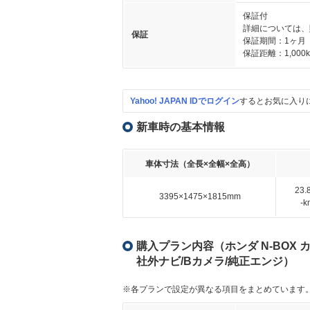
保証付
詳細については、
保証
保証期間：1ヶ月
保証距離：1,000
Yahoo! JAPAN IDでログイン
するとお気に入り
新車時の基本情報
車体寸法（全長×全幅×全高）
23
3395×1475×1815mm
-
購入プラン内容（ホンダ N-BOX カス
社外ナビ/Bカメラ/純正エンジ）
※各プランで設定が異なる項目をまとめています