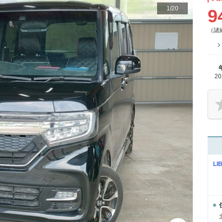
1
/
20
9
（諸
2
LI