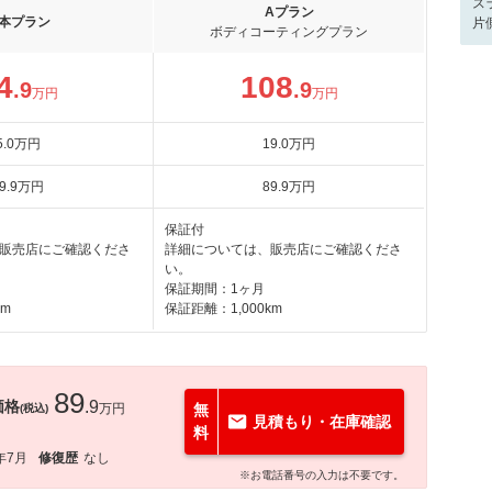
ス
Aプラン
本プラン
片
ボディコーティングプラン
4
108
.9
.9
万円
万円
5
.0
万円
19
.0
万円
9
.9
万円
89
.9
万円
保証付
販売店にご確認くださ
詳細については、販売店にご確認くださ
い。
保証期間：1ヶ月
km
保証距離：1,000km
89
価格
.9
万円
無
(税込)
見積もり・在庫確認
料
年7月
修復歴
なし
※お電話番号の入力は不要です。