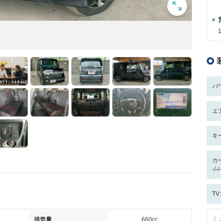
パ
エ
キ
カ
-/
T
ミ
排気量
660cc