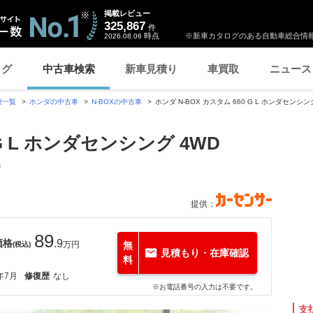
掲載レビュー
325,867
件
時点
※新車カタログのある自動車総合情報
2026.08.06
ログ
中古車検索
新車見積り
車買取
ニュース
種一覧
ホンダの中古車
N-BOXの中古車
ホンダ N-BOX カスタム 660 G L ホンダセン
 G L ホンダセンシング 4WD
ジ
提供：
89
価格
.9
万円
無
(税込)
見積もり・在庫確認
料
年7月
修復歴
なし
※お電話番号の入力は不要です。
支