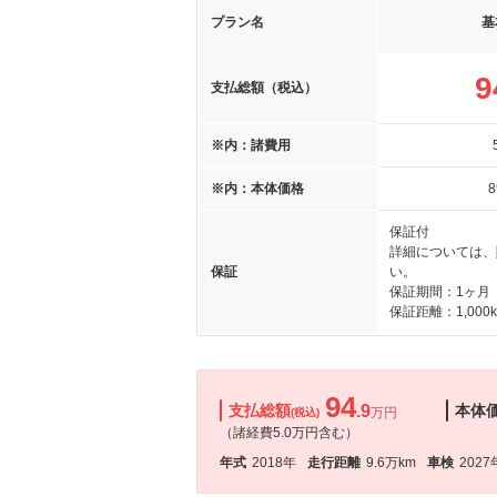
プラン名
基
9
支払総額（税込）
※内：諸費用
※内：本体価格
8
保証付
詳細については、
保証
い。
保証期間：1ヶ月
保証距離：1,000
94
支払総額
.9
本体
万円
(税込)
（諸経費5.0万円含む）
年式
2018年
走行距離
9.6万km
車検
2027