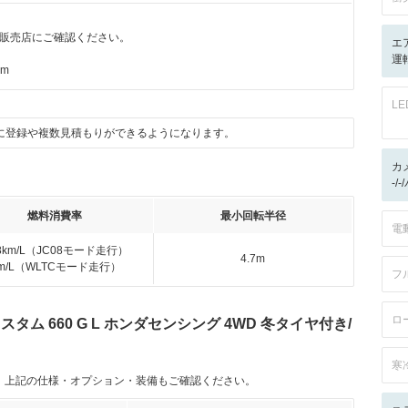
販売店にご確認ください。
エ
運
km
L
に登録や複数見積もりができるようになります。
カ
-/
燃料消費率
最小回転半径
電
.8km/L（JC08モード走行）
4.7m
km/L（WLTCモード走行）
フ
ロ
タム 660 G L ホンダセンシング 4WD 冬タイヤ付き/
寒
。上記の仕様・オプション・装備もご確認ください。