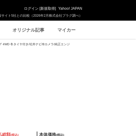
ログイン
[
新規取得
]
Yahoo! JAPAN
サイト5社との比較（2026年2月株式会社プラグ調べ）
オリジナル記事
マイカー
シング 4WD 冬タイヤ付き/社外ナビ/Bカメラ/純正エンジ
払総額
本体価格
(税込)
(税込)