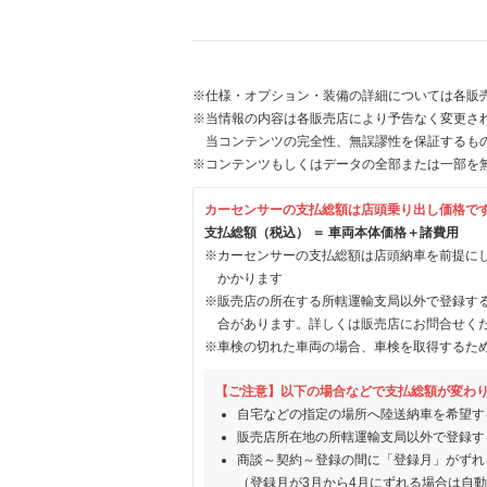
※仕様・オプション・装備の詳細については各販
※当情報の内容は各販売店により予告なく変更され
当コンテンツの完全性、無誤謬性を保証するも
※コンテンツもしくはデータの全部または一部を
カーセンサーの支払総額は店頭乗り出し価格で
支払総額（税込） ＝ 車両本体価格＋諸費用
※カーセンサーの支払総額は店頭納車を前提に
かかります
※販売店の所在する所轄運輸支局以外で登録す
合があります。詳しくは販売店にお問合せく
※車検の切れた車両の場合、車検を取得するた
【ご注意】以下の場合などで支払総額が変わ
自宅などの指定の場所へ陸送納車を希望す
販売店所在地の所轄運輸支局以外で登録す
商談～契約～登録の間に「登録月」がずれ
（登録月が3月から4月にずれる場合は自