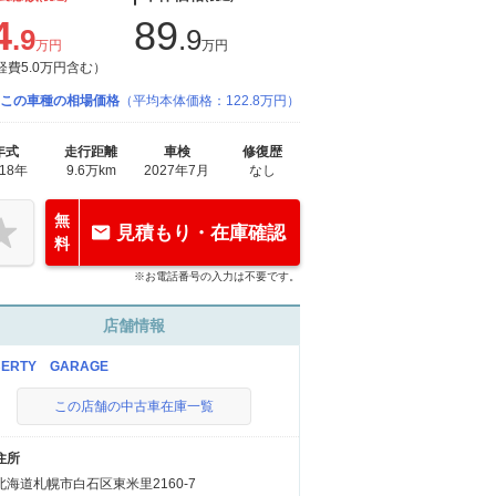
4
89
.9
.9
万円
万円
経費5.0万円含む）
この車種の相場価格
（平均本体価格：122.8万円）
年式
走行距離
車検
修復歴
018年
9.6万km
2027年7月
なし
無
見積もり・在庫確認
料
※お電話番号の入力は不要です。
店舗情報
BERTY GARAGE
この店舗の中古車在庫一覧
住所
北海道札幌市白石区東米里2160-7