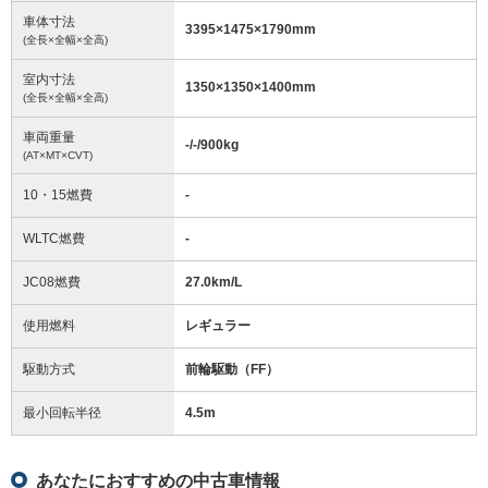
車体寸法
3395
×
1475
×
1790
mm
(全長×全幅×全高)
室内寸法
1350
×
1350
×
1400
mm
(全長×全幅×全高)
車両重量
-/-/900
kg
(AT×MT×CVT)
10・15燃費
-
WLTC燃費
-
JC08燃費
27.0km/L
使用燃料
レギュラー
駆動方式
前輪駆動（FF）
最小回転半径
4.5
m
あなたにおすすめの中古車情報