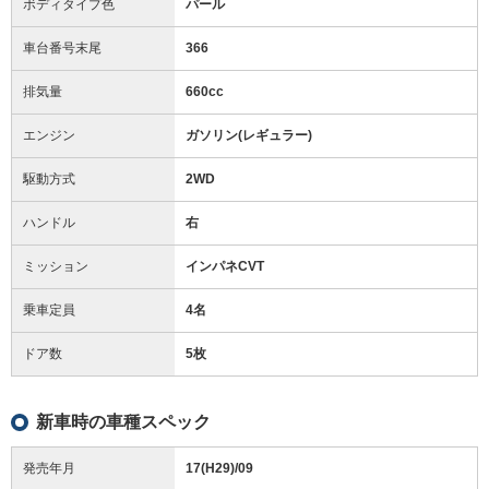
ボディタイプ色
パール
車台番号末尾
366
排気量
660cc
エンジン
ガソリン(レギュラー)
駆動方式
2WD
ハンドル
右
ミッション
インパネCVT
乗車定員
4名
ドア数
5枚
新車時の車種スペック
発売年月
17(H29)/09