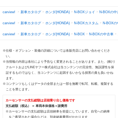
新車カタログ
ホンダ(HONDA)
N-BOXジョイ
N-BOXの
carview!
新車カタログ
ホンダ(HONDA)
N-BOXカスタム
N-BOX
carview!
新車カタログ
ホンダ(HONDA)
N-BOXの中古車
carview!
N-BOX
※仕様・オプション・装備の詳細については各販売店にお問い合わせくださ
い。
※当情報の内容は各社により予告なく変更されることがあります。また、(株)リ
クルートおよびLINEヤフー株式会社は当コンテンツの完全性、無誤謬性を保
証するものではなく、当コンテンツに起因するいかなる損害の責も負いかね
ます。
※コンテンツもしくはデータの全部または一部を無断で転写、転載、複製する
ことを禁じます。
カーセンサーの支払総額は店頭乗り出し価格です
支払総額（税込） ＝ 車両本体価格＋諸費用
※カーセンサーの支払総額は店頭納車を前提にしています。自宅への納車
をご希望された場合などは、別途納車費用がかかります