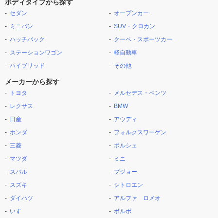
ボディタイプから探す
セダン
オープンカー
ミニバン
SUV・クロカン
ハッチバック
クーペ・スポーツカー
ステーションワゴン
軽自動車
ハイブリッド
その他
メーカーから探す
トヨタ
メルセデス・ベンツ
レクサス
BMW
日産
アウディ
ホンダ
フォルクスワーゲン
三菱
ポルシェ
マツダ
ミニ
スバル
プジョー
スズキ
シトロエン
ダイハツ
アルファ ロメオ
いすゞ
ボルボ