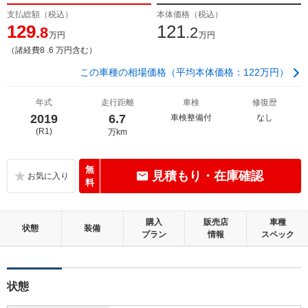
支払総額（税込）
本体価格（税込）
129
121
.8
.2
万円
万円
（諸経費8 .6 万円含む）
この車種の相場価格（平均本体価格：122万円）
年式
走行距離
車検
修復歴
2019
6.7
車検整備付
なし
(R1)
万km
無
見積もり・在庫確認
料
購入
販売店
車種
状態
装備
プラン
情報
スペック
状態