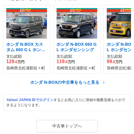
ホンダ N-BOX カス
ホンダ N-BOX 660 G
ホンダ N-BOX 
タム 660 G L ホンダ
L ホンダセンシング
L ホンダセン
センシング
支払総額
支払総額
支払総額
129
119
99
.8
万円
.8
万円
.8
万円
長崎県北松浦郡佐々町
長崎県北松浦郡佐々町
長崎県北松浦郡
ホンダ N-BOXの中古車をもっと見る
Yahoo! JAPAN IDでログイン
するとお気に入りに登録や複数見積もりがで
きるようになります。
中古車トップへ