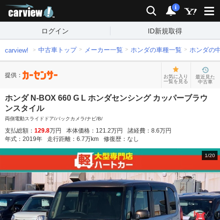
carview!
検索
通知
i
ログイン
ID新規取得
中古車トップ
メーカー一覧
ホンダの車種一覧
ホンダの
carview!
提供：
お気に入り
最近見た
一覧を見る
中古車
ホンダ N-BOX 660 G L ホンダセンシング カッパーブラウ
ンスタイル
両側電動スライドドア/バックカメラ/ナビ/B/
支払総額：
129.8
万円
本体価格：
121.2
万円
諸経費：
8.6
万円
年式：
2019
年
走行距離：
6.7
万km
修復歴：
なし
1
/
20