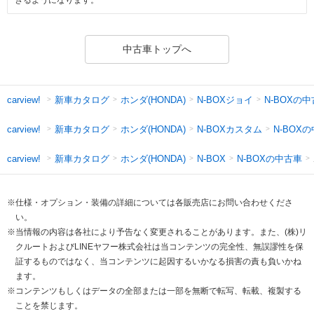
中古車トップへ
新車カタログ
ホンダ(HONDA)
N-BOXジョイ
N-BOXの
carview!
新車カタログ
ホンダ(HONDA)
N-BOXカスタム
N-BOX
carview!
新車カタログ
ホンダ(HONDA)
N-BOXの中古車
carview!
N-BOX
※仕様・オプション・装備の詳細については各販売店にお問い合わせくださ
い。
※当情報の内容は各社により予告なく変更されることがあります。また、(株)リ
クルートおよびLINEヤフー株式会社は当コンテンツの完全性、無誤謬性を保
証するものではなく、当コンテンツに起因するいかなる損害の責も負いかね
ます。
※コンテンツもしくはデータの全部または一部を無断で転写、転載、複製する
ことを禁じます。