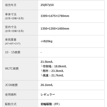
発売年月
25(R7)/10
車体寸法
3395
×
1475
×
1790
mm
(全長×全幅×全高)
室内寸法
1350
×
1350
×
1400
mm
(全長×全幅×全高)
車両重量
-/-/920
kg
(AT×MT×CVT)
10・15燃費
-
21.5km/L
└市街地：18.8km/L
WLTC燃費
└郊外：23.3km/L
└高速：21.7km/L
JC08燃費
26.1km/L
使用燃料
レギュラー
駆動方式
前輪駆動（FF）