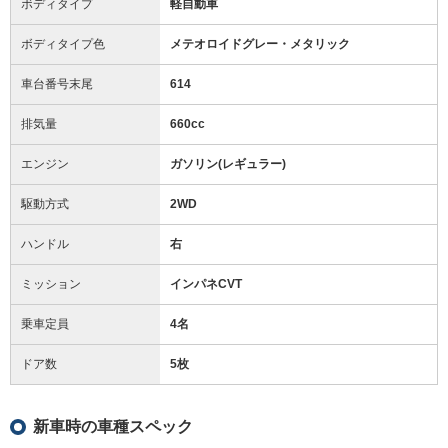
ボディタイプ
軽自動車
ボディタイプ色
メテオロイドグレー・メタリック
車台番号末尾
614
排気量
660cc
エンジン
ガソリン(レギュラー)
駆動方式
2WD
ハンドル
右
ミッション
インパネCVT
乗車定員
4名
ドア数
5枚
新車時の車種スペック