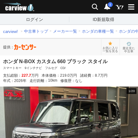
carview!
検索
通知
i
ログイン
ID新規取得
中古車トップ
メーカー一覧
ホンダの車種一覧
ホンダの
carview!
提供：
お気に入り
最近見た
一覧を見る
中古車
ホンダ N-BOX カスタム 660 ブラック スタイル
スマートキー 9インチナビ フルセグ CD/
支払総額：
227.7
万円
本体価格：
219.0
万円
諸経費：
8.7
万円
10
km
年式：
2026
年
走行距離：
修復歴：
なし
1
/
20