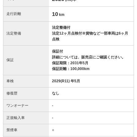
10
走行距離
km
法定整備付
法定整備
法定12ヶ月点検付※貨物など一部車両は6ヶ月
点検
保証付
詳細については、販売店にご確認ください。
保証
保証期限：2031年5月
保証距離：100,000km
車検
2029(R11) 年5月
修復歴
なし
ワンオーナー
-
正規輸入車
-
禁煙車
○