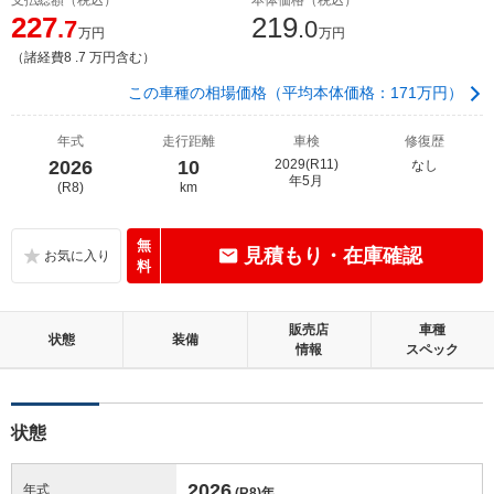
227
219
.7
.0
万円
万円
（諸経費8 .7 万円含む）
この車種の相場価格（平均本体価格：171万円）
年式
走行距離
車検
修復歴
2026
10
2029(R11)
なし
年5月
(R8)
km
無
見積もり・在庫確認
料
販売店
車種
状態
装備
情報
スペック
状態
2026
年式
(R8)
年