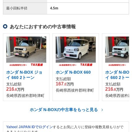
最小回転半径
4.5
m
あなたにおすすめの中古車情報
ホンダ N-BOX ジョ
ホンダ N-BOX 660
ホンダ N-BO
イ 660 2トーン
イ 660 2トー
支払総額
167
支払総額
支払総額
.0
万円
216
216
.6
万円
.6
万円
長崎県西彼杵郡時津町
長崎県西彼杵郡時津町
長崎県西彼杵郡
ホンダ N-BOXの中古車をもっと見る
Yahoo! JAPAN IDでログイン
するとお気に入りに登録や複数見積もりがで
きるようになります。