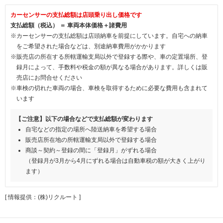
カーセンサーの支払総額は店頭乗り出し価格です
支払総額（税込） ＝ 車両本体価格＋諸費用
※カーセンサーの支払総額は店頭納車を前提にしています。自宅への納車
をご希望された場合などは、別途納車費用がかかります
※販売店の所在する所轄運輸支局以外で登録する際や、車の定置場所、登
録月によって、手数料や税金の額が異なる場合があります。詳しくは販
売店にお問合せください
※車検の切れた車両の場合、車検を取得するために必要な費用も含まれて
います
【ご注意】以下の場合などで支払総額が変わります
自宅などの指定の場所へ陸送納車を希望する場合
販売店所在地の所轄運輸支局以外で登録する場合
商談～契約～登録の間に「登録月」がずれる場合
（登録月が3月から4月にずれる場合は自動車税の額が大きく上がり
ます）
[ 情報提供：(株)リクルート ]