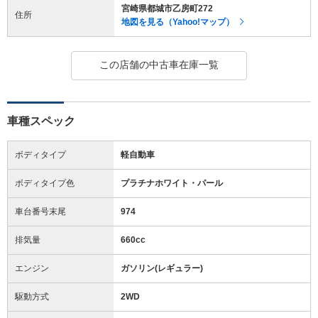
宮崎県都城市乙房町272
住所
地図を見る（Yahoo!マップ）
この店舗の中古車在庫一覧
車種スペック
ボディタイプ
軽自動車
ボディタイプ色
プラチナホワイト・パール
車台番号末尾
974
排気量
660cc
エンジン
ガソリン(レギュラー)
駆動方式
2WD