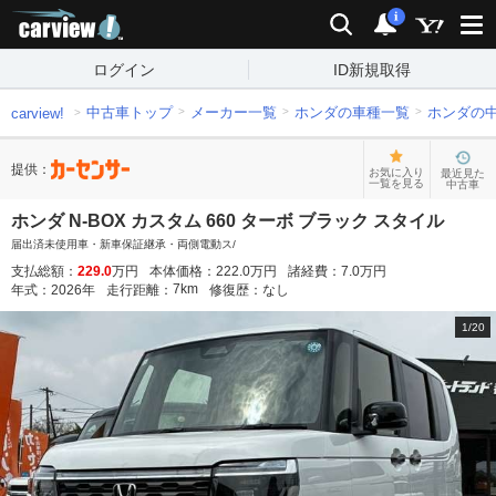
carview!
検索
通知
i
ログイン
ID新規取得
中古車トップ
メーカー一覧
ホンダの車種一覧
ホンダの
carview!
提供：
お気に入り
最近見た
一覧を見る
中古車
ホンダ N-BOX カスタム 660 ターボ ブラック スタイル
届出済未使用車・新車保証継承・両側電動ス/
支払総額：
229.0
万円
本体価格：
222.0
万円
諸経費：
7.0
万円
7
km
年式：
2026
年
走行距離：
修復歴：
なし
1
/
20