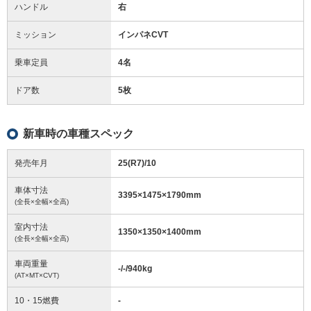
ハンドル
右
ミッション
インパネCVT
乗車定員
4名
ドア数
5枚
新車時の車種スペック
発売年月
25(R7)/10
車体寸法
3395
×
1475
×
1790
mm
(全長×全幅×全高)
室内寸法
1350
×
1350
×
1400
mm
(全長×全幅×全高)
車両重量
-/-/940
kg
(AT×MT×CVT)
10・15燃費
-