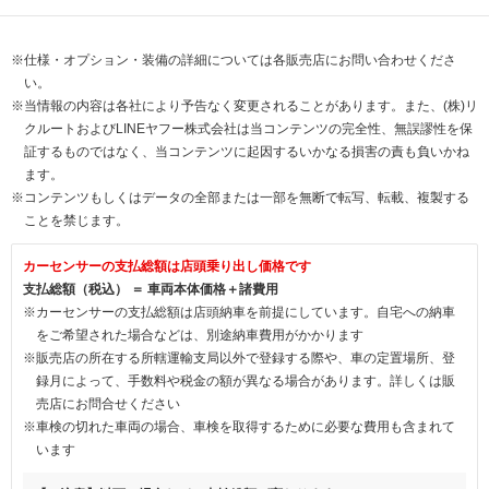
※仕様・オプション・装備の詳細については各販売店にお問い合わせくださ
い。
※当情報の内容は各社により予告なく変更されることがあります。また、(株)リ
クルートおよびLINEヤフー株式会社は当コンテンツの完全性、無誤謬性を保
証するものではなく、当コンテンツに起因するいかなる損害の責も負いかね
ます。
※コンテンツもしくはデータの全部または一部を無断で転写、転載、複製する
ことを禁じます。
カーセンサーの支払総額は店頭乗り出し価格です
支払総額（税込） ＝ 車両本体価格＋諸費用
※カーセンサーの支払総額は店頭納車を前提にしています。自宅への納車
をご希望された場合などは、別途納車費用がかかります
※販売店の所在する所轄運輸支局以外で登録する際や、車の定置場所、登
録月によって、手数料や税金の額が異なる場合があります。詳しくは販
売店にお問合せください
※車検の切れた車両の場合、車検を取得するために必要な費用も含まれて
います