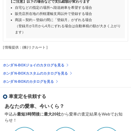
【ご注意】以下の場合などで支払総額が変わります
自宅などの指定の場所へ陸送納車を希望する場合
販売店所在地の所轄運輸支局以外で登録する場合
商談～契約～登録の間に「登録月」がずれる場合
（登録月が3月から4月にずれる場合は自動車税の額が大きく上がり
ます）
[ 情報提供：(株)リクルート ]
ホンダ N-BOXジョイのカタログを見る
ホンダ N-BOXカスタムのカタログを見る
ホンダ N-BOXのカタログを見る
車査定を依頼する
あなたの愛車、今いくら？
申込み
最短3時間後
に
最大20社
から愛車の査定結果をWebでお知
らせ！