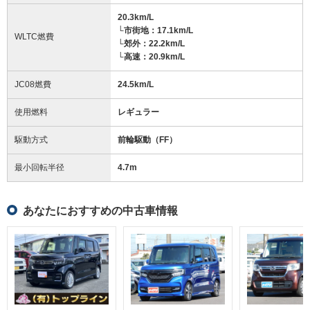
20.3km/L
└市街地：17.1km/L
WLTC燃費
└郊外：22.2km/L
└高速：20.9km/L
JC08燃費
24.5km/L
使用燃料
レギュラー
駆動方式
前輪駆動（FF）
最小回転半径
4.7
m
あなたにおすすめの中古車情報