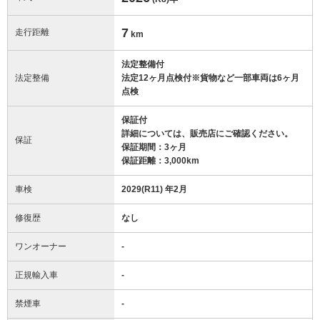
7
走行距離
km
法定整備付
法定整備
法定12ヶ月点検付※貨物など一部車両は6ヶ月
点検
保証付
詳細については、販売店にご確認ください。
保証
保証期間：3ヶ月
保証距離：3,000km
車検
2029(R11) 年2月
修復歴
なし
ワンオーナー
-
正規輸入車
-
禁煙車
-