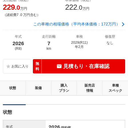
229
222
.0
.0
万円
万円
（諸経費7 .0 万円含む）
この車種の相場価格（平均本体価格：172万円）
年式
走行距離
車検
修復歴
2026
7
2029(R11)
なし
年2月
(R8)
km
無
見積もり・在庫確認
料
購入
販売店
車種
状態
装備
プラン
情報
スペック
状態
2026
年式
(R8)
年