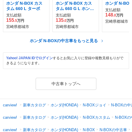
ホンダ N-BOX カス
ホンダ N-BOX カス
ホンダ N-BOX 
タム 660 L ターボ
タム 660 G L ホンダ
支払総額
センシング
148
支払総額
支払総額
.0
万円
155
135
.5
万円
.0
万円
宮崎県都城市
宮崎県都城市
宮崎県都城市
ホンダ N-BOXの中古車をもっと見る
Yahoo! JAPAN IDでログイン
するとお気に入りに登録や複数見積もりがで
きるようになります。
中古車トップへ
新車カタログ
ホンダ(HONDA)
N-BOXジョイ
N-BOXの
carview!
新車カタログ
ホンダ(HONDA)
N-BOXカスタム
N-BOX
carview!
新車カタログ
ホンダ(HONDA)
N-BOXの中古車
carview!
N-BOX