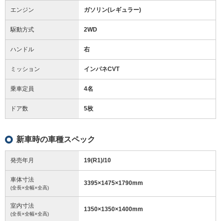
エンジン
ガソリン(レギュラー)
駆動方式
2WD
ハンドル
右
ミッション
インパネCVT
乗車定員
4名
ドア数
5枚
新車時の車種スペック
発売年月
19(R1)/10
車体寸法
3395
×
1475
×
1790
mm
(全長×全幅×全高)
室内寸法
1350
×
1350
×
1400
mm
(全長×全幅×全高)