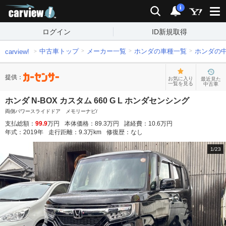
carview!
検索
通知
i
ログイン
ID新規取得
中古車トップ
メーカー一覧
ホンダの車種一覧
ホンダの
carview!
提供：
お気に入り
最近見た
一覧を見る
中古車
ホンダ N-BOX カスタム 660 G L ホンダセンシング
両側パワースライドドア メモリーナビ/
支払総額：
99.9
万円
本体価格：
89.3
万円
諸経費：
10.6
万円
年式：
2019
年
走行距離：
9.3
万km
修復歴：
なし
1
/
23