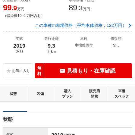
99
89
.9
.3
万円
万円
（諸経費10 .6 万円含む）
この車種の相場価格（平均本体価格：122万円）
年式
走行距離
車検
修復歴
2019
9.3
車検整備付
なし
(R1)
万km
無
見積もり・在庫確認
料
購入
販売店
車種
状態
装備
プラン
情報
スペック
状態
2019
年式