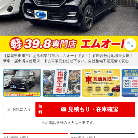
【福岡県田川市にある創業27年のエムオートです！】在庫台数は地域最大級！
新車・届出済未使用車・中古車販売お任せ下さい。自社整備工場完備で安心で
す。
無
見積もり・在庫確認
料
※お電話番号の入力は不要です。
支払総額（税込）
本体価格（税込）