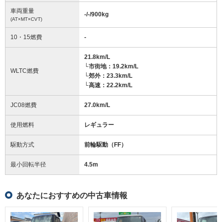
車両重量
-/-/900
kg
(AT×MT×CVT)
10・15燃費
-
21.8km/L
└市街地：19.2km/L
WLTC燃費
└郊外：23.3km/L
└高速：22.2km/L
JC08燃費
27.0km/L
使用燃料
レギュラー
駆動方式
前輪駆動（FF）
最小回転半径
4.5
m
あなたにおすすめの中古車情報