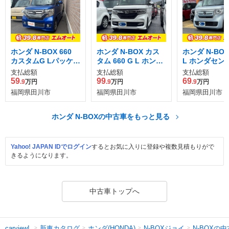
ホンダ N-BOX 660
ホンダ N-BOX カス
ホンダ N-BOX 
カスタムG Lパッケー
タム 660 G L ホンダ
L ホンダセン
ジ
センシング
支払総額
支払総額
支払総額
59
99
69
.9
万円
.9
万円
.9
万円
福岡県田川市
福岡県田川市
福岡県田川市
ホンダ N-BOXの中古車をもっと見る
Yahoo! JAPAN IDでログイン
するとお気に入りに登録や複数見積もりがで
きるようになります。
中古車トップへ
新車カタログ
ホンダ(HONDA)
N-BOXジョイ
N-BOXの
carview!