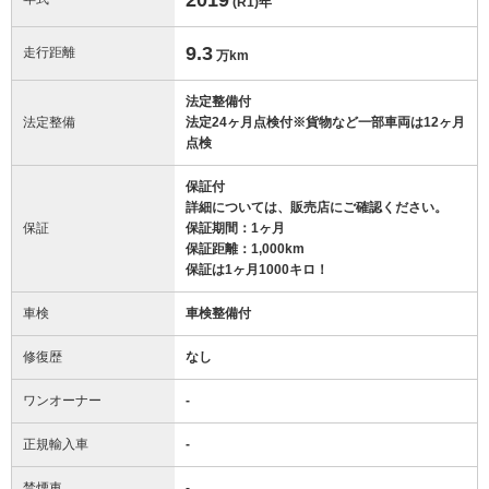
(R1)
年
9.3
走行距離
万km
法定整備付
法定整備
法定24ヶ月点検付※貨物など一部車両は12ヶ月
点検
保証付
詳細については、販売店にご確認ください。
保証
保証期間：1ヶ月
保証距離：1,000km
保証は1ヶ月1000キロ！
車検
車検整備付
修復歴
なし
ワンオーナー
-
正規輸入車
-
禁煙車
-