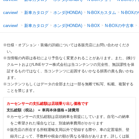
新車カタログ
ホンダ(HONDA)
N-BOXカスタム
N-BOX
carview!
新車カタログ
ホンダ(HONDA)
N-BOXの中古車
carview!
N-BOX
※仕様・オプション・装備の詳細については各販売店にお問い合わせくださ
い。
※当情報の内容は各社により予告なく変更されることがあります。また、(株)リ
クルートおよびLINEヤフー株式会社は当コンテンツの完全性、無誤謬性を保
証するものではなく、当コンテンツに起因するいかなる損害の責も負いかね
ます。
※コンテンツもしくはデータの全部または一部を無断で転写、転載、複製する
ことを禁じます。
カーセンサーの支払総額は店頭乗り出し価格です
支払総額（税込） ＝ 車両本体価格＋諸費用
※カーセンサーの支払総額は店頭納車を前提にしています。自宅への納車
をご希望された場合などは、別途納車費用がかかります
※販売店の所在する所轄運輸支局以外で登録する際や、車の定置場所、登
録月によって、手数料や税金の額が異なる場合があります。詳しくは販