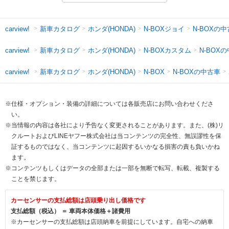
新車カタログ
ホンダ(HONDA)
N-BOXジョイ
N-BOXの
carview!
新車カタログ
ホンダ(HONDA)
N-BOXカスタム
N-BOX
carview!
新車カタログ
ホンダ(HONDA)
N-BOXの中古車
carview!
N-BOX
※仕様・オプション・装備の詳細については各販売店にお問い合わせくださ
い。
※当情報の内容は各社により予告なく変更されることがあります。また、(株)リ
クルートおよびLINEヤフー株式会社は当コンテンツの完全性、無誤謬性を保
証するものではなく、当コンテンツに起因するいかなる損害の責も負いかね
ます。
※コンテンツもしくはデータの全部または一部を無断で転写、転載、複製する
ことを禁じます。
カーセンサーの支払総額は店頭乗り出し価格です
支払総額（税込） ＝ 車両本体価格＋諸費用
※カーセンサーの支払総額は店頭納車を前提にしています。自宅への納車