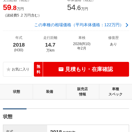
59
54
.8
.6
万円
万円
（諸経費5 .2 万円含む）
この車種の相場価格（平均本体価格：122万円）
年式
走行距離
車検
修復歴
2018
14.7
2028(R10)
あり
年2月
(H30)
万km
無
見積もり・在庫確認
料
販売店
車種
状態
装備
情報
スペック
状態
2018
年式