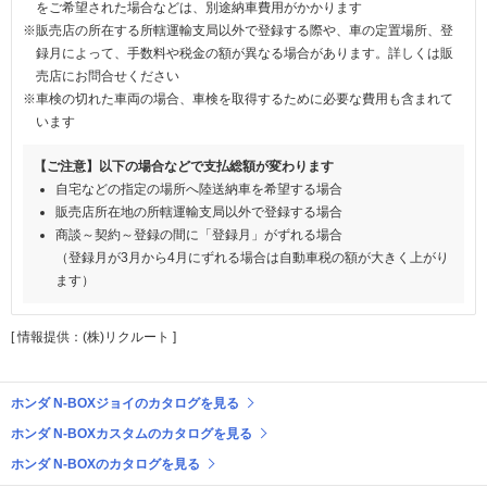
をご希望された場合などは、別途納車費用がかかります
※販売店の所在する所轄運輸支局以外で登録する際や、車の定置場所、登
録月によって、手数料や税金の額が異なる場合があります。詳しくは販
売店にお問合せください
※車検の切れた車両の場合、車検を取得するために必要な費用も含まれて
います
【ご注意】以下の場合などで支払総額が変わります
自宅などの指定の場所へ陸送納車を希望する場合
販売店所在地の所轄運輸支局以外で登録する場合
商談～契約～登録の間に「登録月」がずれる場合
（登録月が3月から4月にずれる場合は自動車税の額が大きく上がり
ます）
[ 情報提供：(株)リクルート ]
ホンダ N-BOXジョイのカタログを見る
ホンダ N-BOXカスタムのカタログを見る
ホンダ N-BOXのカタログを見る