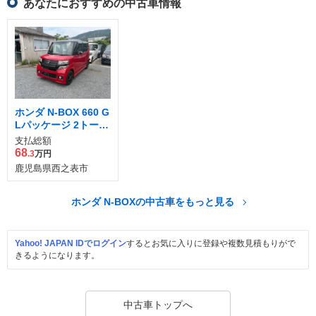
あなたにおすすめの中古車情報
ホンダ N-BOX 660 G
Lパッケージ 2トーン
カラースタイル
支払総額
68
.3
万円
鹿児島県西之表市
ホンダ N-BOXの中古車をもっと見る
Yahoo! JAPAN IDでログイン
するとお気に入りに登録や複数見積もりがで
きるようになります。
中古車トップへ