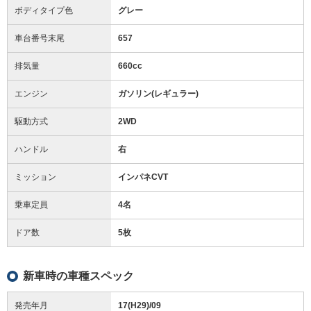
ボディタイプ色
グレー
車台番号末尾
657
排気量
660cc
エンジン
ガソリン(レギュラー)
駆動方式
2WD
ハンドル
右
ミッション
インパネCVT
乗車定員
4名
ドア数
5枚
新車時の車種スペック
発売年月
17(H29)/09