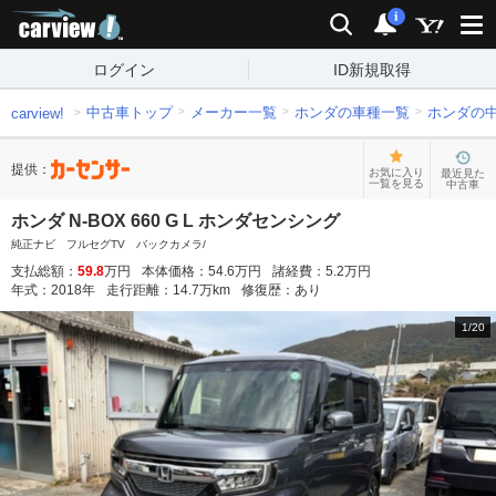
carview!
検索
通知
i
ログイン
ID新規取得
中古車トップ
メーカー一覧
ホンダの車種一覧
ホンダの
carview!
提供：
お気に入り
最近見た
一覧を見る
中古車
ホンダ N-BOX 660 G L ホンダセンシング
純正ナビ フルセグTV バックカメラ/
支払総額：
59.8
万円
本体価格：
54.6
万円
諸経費：
5.2
万円
年式：
2018
年
走行距離：
14.7
万km
修復歴：
あり
1
/
20