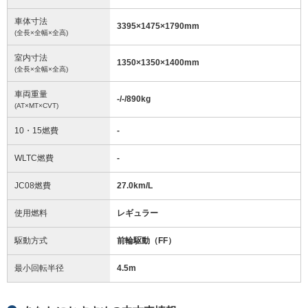
車体寸法
3395
×
1475
×
1790
mm
(全長×全幅×全高)
室内寸法
1350
×
1350
×
1400
mm
(全長×全幅×全高)
車両重量
-/-/890
kg
(AT×MT×CVT)
10・15燃費
-
WLTC燃費
-
JC08燃費
27.0km/L
使用燃料
レギュラー
駆動方式
前輪駆動（FF）
最小回転半径
4.5
m