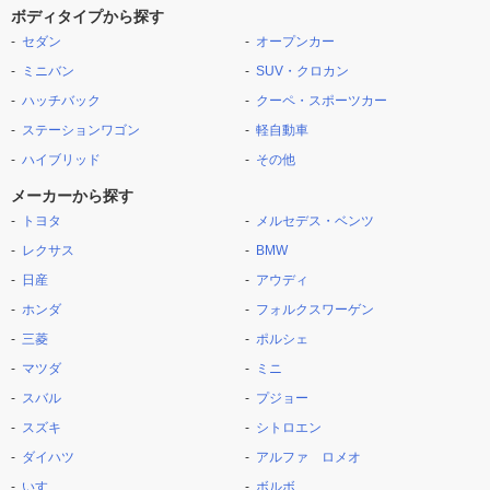
ボディタイプから探す
セダン
オープンカー
ミニバン
SUV・クロカン
ハッチバック
クーペ・スポーツカー
ステーションワゴン
軽自動車
ハイブリッド
その他
メーカーから探す
トヨタ
メルセデス・ベンツ
レクサス
BMW
日産
アウディ
ホンダ
フォルクスワーゲン
三菱
ポルシェ
マツダ
ミニ
スバル
プジョー
スズキ
シトロエン
ダイハツ
アルファ ロメオ
いすゞ
ボルボ