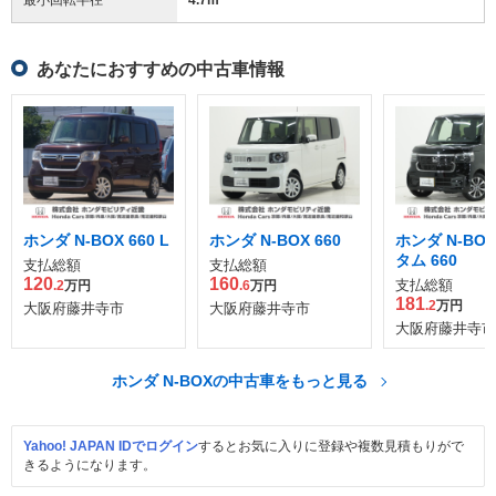
あなたにおすすめの中古車情報
ホンダ N-BOX 660 L
ホンダ N-BOX 660
ホンダ N-BO
タム 660
支払総額
支払総額
120
160
支払総額
.2
万円
.6
万円
181
.2
万円
大阪府藤井寺市
大阪府藤井寺市
大阪府藤井寺市
ホンダ N-BOXの中古車をもっと見る
Yahoo! JAPAN IDでログイン
するとお気に入りに登録や複数見積もりがで
きるようになります。