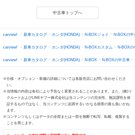
中古車トップへ
新車カタログ
ホンダ(HONDA)
N-BOXジョイ
N-BOXの
carview!
新車カタログ
ホンダ(HONDA)
N-BOXカスタム
N-BOX
carview!
新車カタログ
ホンダ(HONDA)
N-BOXの中古車
carview!
N-BOX
※仕様・オプション・装備の詳細については各販売店にお問い合わせくださ
い。
※当情報の内容は各社により予告なく変更されることがあります。また、(株)リ
クルートおよびLINEヤフー株式会社は当コンテンツの完全性、無誤謬性を保
証するものではなく、当コンテンツに起因するいかなる損害の責も負いかね
ます。
※コンテンツもしくはデータの全部または一部を無断で転写、転載、複製する
ことを禁じます。