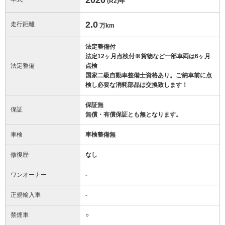
(R2)
年
2.0
走行距離
万km
法定整備付
法定12ヶ月点検付※貨物など一部車両は6ヶ月
法定整備
点検
国家二級自動車整備士資格あり。ご納車前に点
検し必要な消耗部品は交換致します！
保証無
保証
無償・有償保証とも無となります。
車検
車検整備無
修復歴
なし
ワンオーナー
-
正規輸入車
-
禁煙車
○