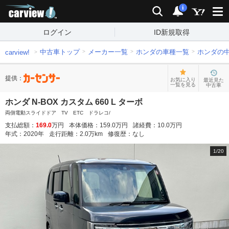
carview!
検索
通知
i
ログイン
ID新規取得
中古車トップ
メーカー一覧
ホンダの車種一覧
ホンダの
carview!
提供：
お気に入り
最近見た
一覧を見る
中古車
ホンダ N-BOX カスタム 660 L ターボ
両側電動スライドドア TV ETC ドラレコ/
支払総額：
169.0
万円
本体価格：
159.0
万円
諸経費：
10.0
万円
年式：
2020
年
走行距離：
2.0
万km
修復歴：
なし
1
/
20