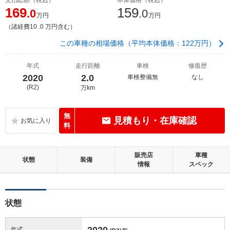
169
159
.0
.0
万円
万円
（諸経費10 .0 万円含む）
この車種の相場価格（平均本体価格：122万円）
年式
走行距離
車検
修復歴
2020
2.0
車検整備無
なし
(R2)
万km
無
見積もり・在庫確認
料
販売店
車種
状態
装備
情報
スペック
状態
2020
年式