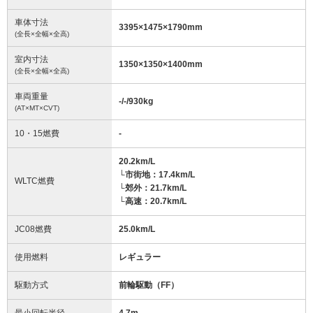
車体寸法
3395
×
1475
×
1790
mm
(全長×全幅×全高)
室内寸法
1350
×
1350
×
1400
mm
(全長×全幅×全高)
車両重量
-/-/930
kg
(AT×MT×CVT)
10・15燃費
-
20.2km/L
└市街地：17.4km/L
WLTC燃費
└郊外：21.7km/L
└高速：20.7km/L
JC08燃費
25.0km/L
使用燃料
レギュラー
駆動方式
前輪駆動（FF）
最小回転半径
4.7
m