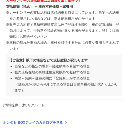
カーセンサーの支払総額は店頭乗り出し価格です
支払総額（税込） ＝ 車両本体価格＋諸費用
※カーセンサーの支払総額は店頭納車を前提にしています。自宅への納車
をご希望された場合などは、別途納車費用がかかります
※販売店の所在する所轄運輸支局以外で登録する際や、車の定置場所、登
録月によって、手数料や税金の額が異なる場合があります。詳しくは販
売店にお問合せください
※車検の切れた車両の場合、車検を取得するために必要な費用も含まれて
います
【ご注意】以下の場合などで支払総額が変わります
自宅などの指定の場所へ陸送納車を希望する場合
販売店所在地の所轄運輸支局以外で登録する場合
商談～契約～登録の間に「登録月」がずれる場合
（登録月が3月から4月にずれる場合は自動車税の額が大きく上がり
ます）
[ 情報提供：(株)リクルート ]
ホンダ N-BOXジョイのカタログを見る