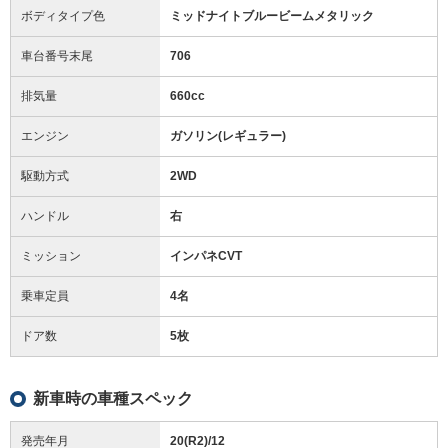
ボディタイプ色
ミッドナイトブルービームメタリック
車台番号末尾
706
排気量
660cc
エンジン
ガソリン(レギュラー)
駆動方式
2WD
ハンドル
右
ミッション
インパネCVT
乗車定員
4名
ドア数
5枚
新車時の車種スペック
発売年月
20(R2)/12