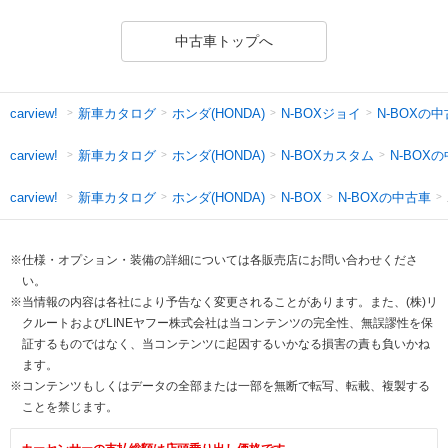
中古車トップへ
新車カタログ
ホンダ(HONDA)
N-BOXジョイ
N-BOXの
carview!
新車カタログ
ホンダ(HONDA)
N-BOXカスタム
N-BOX
carview!
新車カタログ
ホンダ(HONDA)
N-BOXの中古車
carview!
N-BOX
※仕様・オプション・装備の詳細については各販売店にお問い合わせくださ
い。
※当情報の内容は各社により予告なく変更されることがあります。また、(株)リ
クルートおよびLINEヤフー株式会社は当コンテンツの完全性、無誤謬性を保
証するものではなく、当コンテンツに起因するいかなる損害の責も負いかね
ます。
※コンテンツもしくはデータの全部または一部を無断で転写、転載、複製する
ことを禁じます。