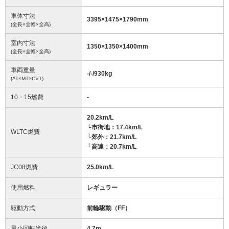
車体寸法
3395
×
1475
×
1790
mm
(全長×全幅×全高)
室内寸法
1350
×
1350
×
1400
mm
(全長×全幅×全高)
車両重量
-/-/930
kg
(AT×MT×CVT)
10・15燃費
-
20.2km/L
└市街地：17.4km/L
WLTC燃費
└郊外：21.7km/L
└高速：20.7km/L
JC08燃費
25.0km/L
使用燃料
レギュラー
駆動方式
前輪駆動（FF）
最小回転半径
4.7
m