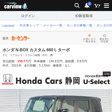
carview!
検索
通知
i
ログイン
ID新規取得
中古車トップ
メーカー一覧
ホンダの車種一覧
ホンダの
carview!
提供：
お気に入り
最近見た
一覧を見る
中古車
ホンダ N-BOX カスタム 660 L ターボ
ナビ・リアカメラ・ドラレコ前後・ETC・禁/
支払総額：
155.7
万円
本体価格：
145.8
万円
諸経費：
9.9
万円
年式：
2021
年
走行距離：
5.1
万km
修復歴：
なし
1
/
20