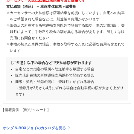
カーセンサーの支払総額は店頭乗り出し価格です
支払総額（税込） ＝ 車両本体価格＋諸費用
※カーセンサーの支払総額は店頭納車を前提にしています。自宅への納車
をご希望された場合などは、別途納車費用がかかります
※販売店の所在する所轄運輸支局以外で登録する際や、車の定置場所、登
録月によって、手数料や税金の額が異なる場合があります。詳しくは販
売店にお問合せください
※車検の切れた車両の場合、車検を取得するために必要な費用も含まれて
います
【ご注意】以下の場合などで支払総額が変わります
自宅などの指定の場所へ陸送納車を希望する場合
販売店所在地の所轄運輸支局以外で登録する場合
商談～契約～登録の間に「登録月」がずれる場合
（登録月が3月から4月にずれる場合は自動車税の額が大きく上がり
ます）
[ 情報提供：(株)リクルート ]
ホンダ N-BOXジョイのカタログを見る