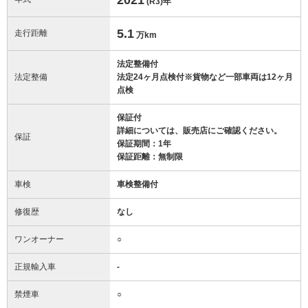
(R3)
年
5.1
走行距離
万km
法定整備付
法定整備
法定24ヶ月点検付※貨物など一部車両は12ヶ月
点検
保証付
詳細については、販売店にご確認ください。
保証
保証期間：1年
保証距離：無制限
車検
車検整備付
修復歴
なし
ワンオーナー
○
正規輸入車
-
禁煙車
○