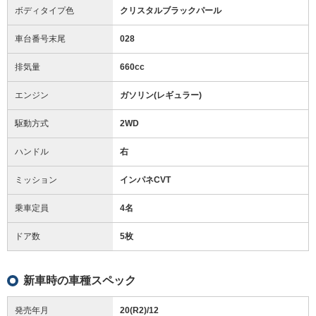
ボディタイプ色
クリスタルブラックパール
車台番号末尾
028
排気量
660cc
エンジン
ガソリン(レギュラー)
駆動方式
2WD
ハンドル
右
ミッション
インパネCVT
乗車定員
4名
ドア数
5枚
新車時の車種スペック
発売年月
20(R2)/12