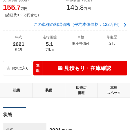
155
145
.7
.8
万円
万円
（諸経費9 .9 万円含む）
この車種の相場価格（平均本体価格：122万円）
年式
走行距離
車検
修復歴
2021
5.1
車検整備付
なし
(R3)
万km
無
見積もり・在庫確認
料
販売店
車種
状態
装備
情報
スペック
状態
2021
年式