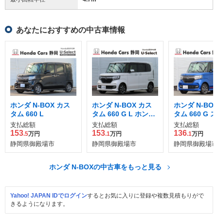
あなたにおすすめの中古車情報
ホンダ N-BOX カス
ホンダ N-BOX カス
ホンダ N-BO
タム 660 L
タム 660 G L ホンダ
タム 660 G 
センシング 4WD
L ホンダセン
支払総額
支払総額
支払総額
車いす専用装
153
153
136
.5
万円
.1
万円
.1
万円
車 4WD
静岡県御殿場市
静岡県御殿場市
静岡県御殿場市
ホンダ N-BOXの中古車をもっと見る
Yahoo! JAPAN IDでログイン
するとお気に入りに登録や複数見積もりがで
きるようになります。