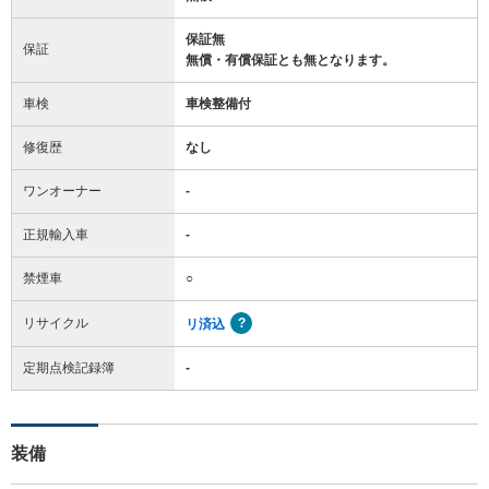
保証無
保証
無償・有償保証とも無となります。
車検
車検整備付
修復歴
なし
ワンオーナー
-
正規輸入車
-
禁煙車
○
リサイクル
リ済込
定期点検記録簿
-
装備