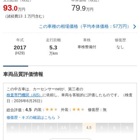
93
79
.0
.9
万円
万円
（諸経費13 .1 万円含む）
この車種の相場価格（平均本体価格：57万円）
年式
走行距離
車検
修復歴
2017
5.3
車検整備付
なし
(H29)
万km
車両品質評価情報
この中古車は、カーセンサーnetが、第三者の
検査専門機関（AIS）
に依頼し、車両を客観的に評価したものです。（検査
日：2026年6月26日）
4.5
内装：
外装：
修復歴：無
総合評価：
修復歴・キズの確認はこちら
R
1
2
3
3.5
4
4.5
5
6
S
4.5
総合評価：