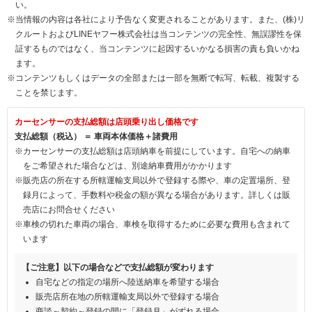
い。
※当情報の内容は各社により予告なく変更されることがあります。また、(株)リ
クルートおよびLINEヤフー株式会社は当コンテンツの完全性、無誤謬性を保
証するものではなく、当コンテンツに起因するいかなる損害の責も負いかね
ます。
※コンテンツもしくはデータの全部または一部を無断で転写、転載、複製する
ことを禁じます。
カーセンサーの支払総額は店頭乗り出し価格です
支払総額（税込） ＝ 車両本体価格＋諸費用
※カーセンサーの支払総額は店頭納車を前提にしています。自宅への納車
をご希望された場合などは、別途納車費用がかかります
※販売店の所在する所轄運輸支局以外で登録する際や、車の定置場所、登
録月によって、手数料や税金の額が異なる場合があります。詳しくは販
売店にお問合せください
※車検の切れた車両の場合、車検を取得するために必要な費用も含まれて
います
【ご注意】以下の場合などで支払総額が変わります
自宅などの指定の場所へ陸送納車を希望する場合
販売店所在地の所轄運輸支局以外で登録する場合
商談～契約～登録の間に「登録月」がずれる場合