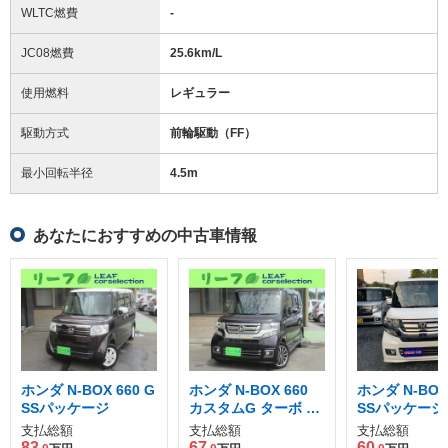
WLTC燃費
-
JC08燃費
25.6km/L
使用燃料
レギュラー
駆動方式
前輪駆動（FF）
最小回転半径
4.5
m
あなたにおすすめの中古車情報
ホンダ N-BOX 660 G
ホンダ N-BOX 660
ホンダ N-BOX 
SSパッケージ
カスタムG ターボ L
SSパッケージ
パッケージ
支払総額
支払総額
支払総額
83
67
60