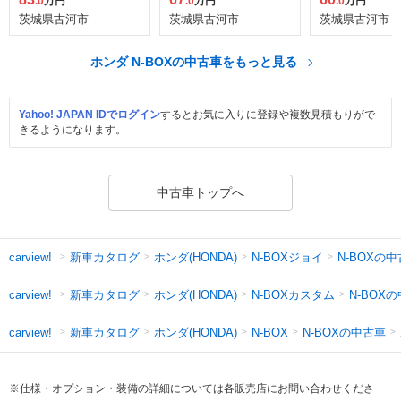
.0
万円
.0
万円
.0
万円
茨城県古河市
茨城県古河市
茨城県古河市
ホンダ N-BOXの中古車をもっと見る
Yahoo! JAPAN IDでログイン
するとお気に入りに登録や複数見積もりがで
きるようになります。
中古車トップへ
新車カタログ
ホンダ(HONDA)
N-BOXジョイ
N-BOXの
carview!
新車カタログ
ホンダ(HONDA)
N-BOXカスタム
N-BOX
carview!
新車カタログ
ホンダ(HONDA)
N-BOXの中古車
carview!
N-BOX
※仕様・オプション・装備の詳細については各販売店にお問い合わせくださ