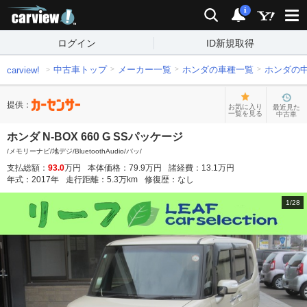
carview!
検索
通知
i
ログイン
ID新規取得
中古車トップ
メーカー一覧
ホンダの車種一覧
ホンダの
carview!
提供：
お気に入り
最近見た
一覧を見る
中古車
ホンダ N-BOX 660 G SSパッケージ
/メモリーナビ/地デジ/BluetoothAudio/バッ/
支払総額：
93.0
万円
本体価格：
79.9
万円
諸経費：
13.1
万円
年式：
2017
年
走行距離：
5.3
万km
修復歴：
なし
1
/
28