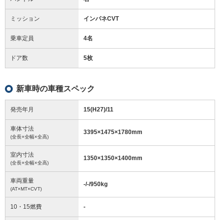
ミッション
インパネCVT
乗車定員
4名
ドア数
5枚
新車時の車種スペック
発売年月
15(H27)/11
車体寸法
3395
×
1475
×
1780
mm
(全長×全幅×全高)
室内寸法
1350
×
1350
×
1400
mm
(全長×全幅×全高)
車両重量
-/-/950
kg
(AT×MT×CVT)
10・15燃費
-