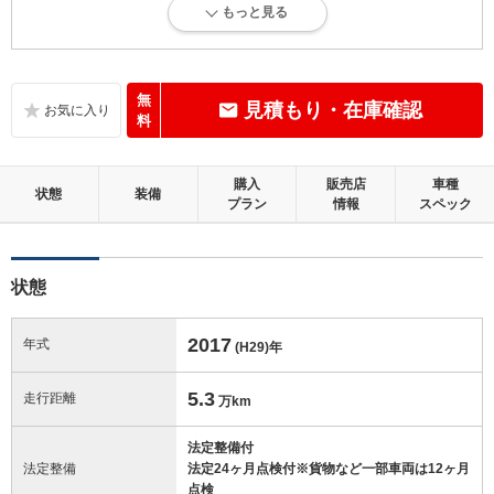
もっと見る
内外装に目立たない軽微なキズ、ヘコミが少し認められますが、良好な
状態です。
内装：
無
見積もり・在庫確認
目立たない軽微なダメージはありますが、良好な状態です。
料
外装：
購入
販売店
車種
キズ、ヘコミなどが少なく、あっても目立たない、良好な状態です。
状態
装備
プラン
情報
スペック
修復歴：無
状態
この中古車の「車両品質評価書」を見る
2017
年式
(H29)
年
5.3
走行距離
万km
法定整備付
法定整備
法定24ヶ月点検付※貨物など一部車両は12ヶ月
点検