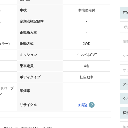
m
車検
車検整備付
ET
し
定期点検記録簿
-
3
正規輸入車
-
電
ュラー)
駆動方式
2WD
ミッション
インパネCVT
シ
乗車定員
4名
オ
ボディタイプ
軽自動車
ア
ドパープ
禁煙車
-
ル
ク
リサイクル
リ済込
横
衝