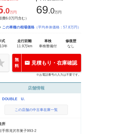
5
69
.0
.0
万円
万円
経費6.0万円含む）
この車種の相場価格
（平均本体価格：57.8万円）
年式
走行距離
車検
修復歴
013年
11.9万km
車検整備付
なし
無
見積もり・在庫確認
料
※お電話番号の入力は不要です。
店舗情報
 DOUBLE U.
この店舗の中古車在庫一覧
住所
岩手県滝沢市巣子993-2