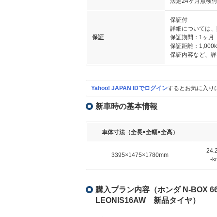
法定24ヶ月点検
保証付
詳細については、
保証
保証期間：1ヶ月
保証距離：1,000
保証内容など、詳
Yahoo! JAPAN IDでログイン
するとお気に入り
新車時の基本情報
車体寸法（全長×全幅×全高）
24
3395×1475×1780mm
-
購入プラン内容（ホンダ N-BOX 
LEONIS16AW 新品タイヤ）