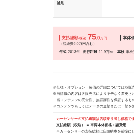
補足
-
75
支払総額
.0
本体
万円
(税込)
（諸経費6.0万円含む）
年式
2013年
走行距離
11.9万km
車検
車検
※仕様・オプション・装備の詳細については各販
※当情報の内容は各販売店により予告なく変更され
当コンテンツの完全性、無誤謬性を保証するも
※コンテンツもしくはデータの全部または一部を
カーセンサーの支払総額は店頭乗り出し価格で
支払総額（税込） ＝ 車両本体価格＋諸費用
※カーセンサーの支払総額は店頭納車を前提に