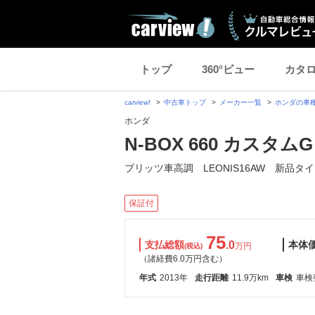
トップ
360°ビュー
カタ
carview!
中古車トップ
メーカー一覧
ホンダの車
ホンダ
N-BOX 660 カスタム
ブリッツ車高調 LEONIS16AW 新品タ
保証付
75
支払総額
.0
本体
万円
(税込)
（諸経費6.0万円含む）
年式
2013年
走行距離
11.9万km
車検
車検