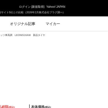
ログイン
[
新規取得
]
Yahoo! JAPAN
サイト5社との比較（2026年2月株式会社プラグ調べ）
オリジナル記事
マイカー
ブリッツ車高調 LEONIS16AW 新品タイヤ
払総額
本体価格
(税込)
(税込)