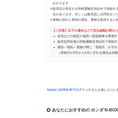
かかります
※販売店の所在する所轄運輸支局以外で登録す
合があります。詳しくは販売店にお問合せく
※車検の切れた車両の場合、車検を取得するた
【ご注意】以下の場合などで支払総額が変わ
自宅などの指定の場所へ陸送納車を希望す
販売店所在地の所轄運輸支局以外で登録す
商談～契約～登録の間に「登録月」がずれ
（登録月が3月から4月にずれる場合は自
Yahoo! JAPAN IDでログイン
するとお気に入りに
あなたにおすすめの ホンダ N-BO