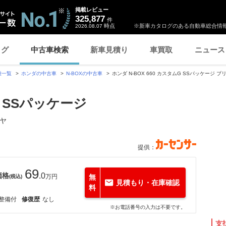
掲載レビュー
325,877
件
時点
※新車カタログのある自動車総合情報
2026.08.07
ログ
中古車検索
新車見積り
車買取
ニュース
種一覧
ホンダの中古車
N-BOXの中古車
ホンダ N-BOX 660 カスタムG SSパッケージ 
G SSパッケージ
イヤ
提供：
69
価格
.0
万円
無
(税込)
見積もり・在庫確認
料
整備付
修復歴
なし
※お電話番号の入力は不要です。
支