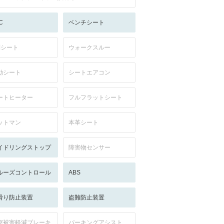
C
ベンチシート
列シート
ウォークスルー
動シート
シートエアコン
ートヒーター
フルフラットシート
ットマン
本革シート
イドリングストップ
障害物センサー
ルーズコントロール
ABS
滑り防止装置
盗難防止装置
突被害軽減ブレーキ
パーキングアシスト