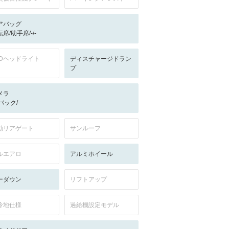
アバッグ
席/助手席/-/-
EDヘッドライト
ディスチャージドラン
プ
メラ
-/バック/-
動リアゲート
サンルーフ
ルエアロ
アルミホイール
ーダウン
リフトアップ
冷地仕様
過給機設定モデル