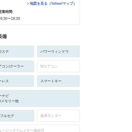
地図を見る（Yahoo!マップ）
営業時間
09:30〜18:30
装備
ワステ
パワーウィンドウ
アコン/クーラー
Wエアコン
ーレス
スマートキー
ーナビ
-/-/メモリー他
V:フルセグ
後席モニター
ュージックプレイヤー接続可