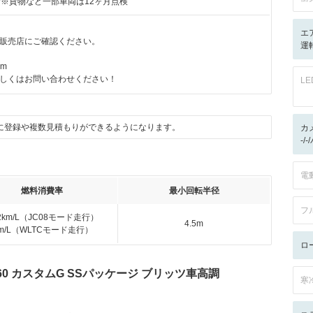
付※貨物など一部車両は12ヶ月点検
エ
販売店にご確認ください。
運転
km
しくはお問い合わせください！
L
に登録や複数見積もりができるようになります。
カ
-/
電
燃料消費率
最小回転半径
フ
.2km/L（JC08モード走行）
4.5m
km/L（WLTCモード走行）
ロ
660 カスタムG SSパッケージ ブリッツ車高調
寒