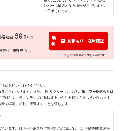
番号に設定できるプランです！※人気ナ
ンバーは抽選となる場合がございます。
ご了承ください。
69
価格
.0
万円
無
(税込)
見積もり・在庫確認
料
整備付
修復歴
なし
※お電話番号の入力は不要です。
売店にお問い合わせください。
ることがあります。また、(株)リクルートおよびLINEヤフー株式会社は
のではなく、当コンテンツに起因するいかなる損害の責も負いかねます。
無断で転写、転載、複製することを禁じます。
す
しています。自宅への納車をご希望された場合などは、別途納車費用が