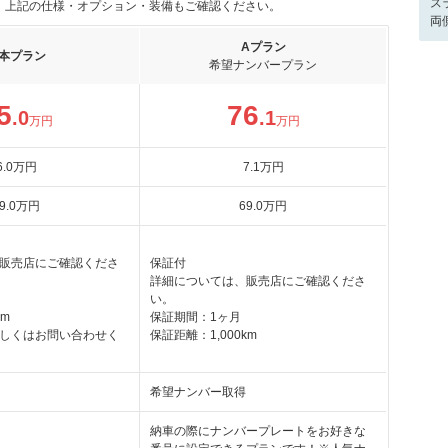
ス
。上記の仕様・オプション・装備もご確認ください。
両
Aプラン
本プラン
希望ナンバープラン
5
76
.0
.1
万円
万円
6
.0
万円
7
.1
万円
9
.0
万円
69
.0
万円
販売店にご確認くださ
保証付
詳細については、販売店にご確認くださ
い。
km
保証期間：1ヶ月
しくはお問い合わせく
保証距離：1,000km
希望ナンバー取得
納車の際にナンバープレートをお好きな