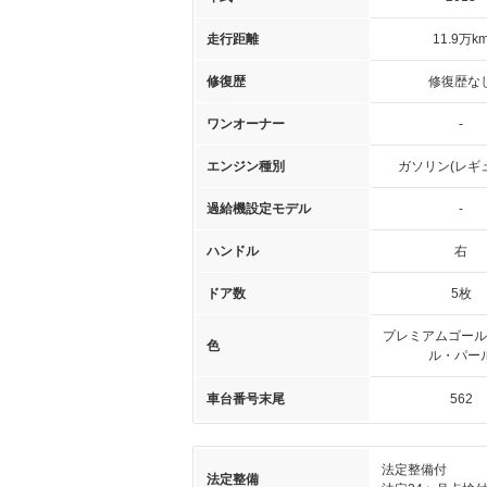
走行距離
11.9万k
修復歴
修復歴な
ワンオーナー
-
エンジン種別
ガソリン(レギ
過給機設定モデル
-
ハンドル
右
ドア数
5枚
プレミアムゴール
色
ル・パー
車台番号末尾
562
法定整備付
法定整備