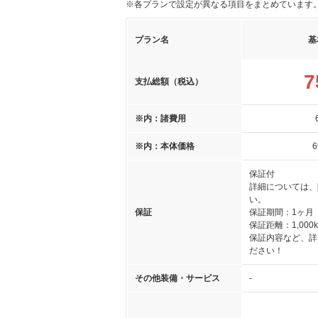
※各プランで設定が異なる項目をまとめています
プラン名
基
7
支払総額（税込）
※内：諸費用
※内：本体価格
6
保証付
詳細については、
い。
保証
保証期間：1ヶ月
保証距離：1,000
保証内容など、詳
ださい！
その他装備・サービス
-