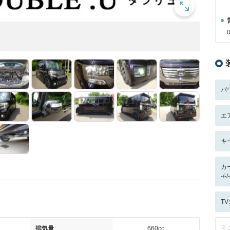
パ
エ
キ
カ
-/
T
ミ
排気量
660cc