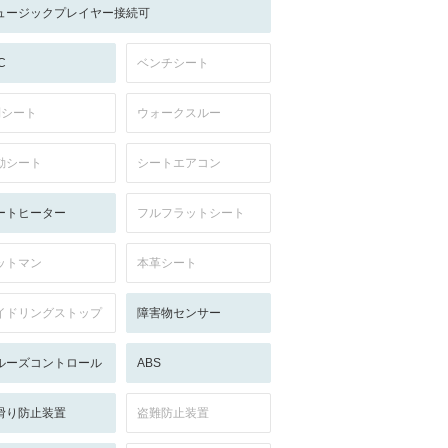
ュージックプレイヤー接続可
C
ベンチシート
列シート
ウォークスルー
動シート
シートエアコン
ートヒーター
フルフラットシート
ットマン
本革シート
イドリングストップ
障害物センサー
ルーズコントロール
ABS
滑り防止装置
盗難防止装置