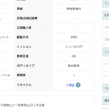
ミ
車検
車検整備付
ET
し
定期点検記録簿
-
3
正規輸入車
-
ュラー)
駆動方式
2WD
電
ミッション
インパネCVT
シ
乗車定員
4名
オ
ボディタイプ
軽自動車
トパール
禁煙車
○
ア
リサイクル
リ済込
ク
横
付※貨物など一部車両は12ヶ月点検