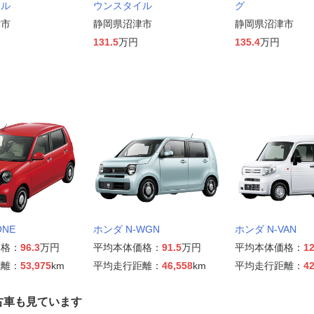
イル
ウンスタイル
グ
津市
静岡県沼津市
静岡県沼津市
131.5
万円
135.4
万円
ONE
ホンダ N-WGN
ホンダ N-VAN
価格：
96.3
万円
平均本体価格：
91.5
万円
平均本体価格：
12
距離：
53,975
km
平均走行距離：
46,558
km
平均走行距離：
42
古車も見ています