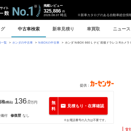
掲載レビュー
325,886
件
時点
※新車カタログのある自動車総合情報
2026.08.07
ログ
中古車検索
新車見積り
車買取
ニュース
種一覧
ホンダの中古車
N-BOXの中古車
ホンダ N-BOX 660 L ナビ 前後ドラレコ Rカメラ E
提供：
136
価格
.0
万円
無
(税込)
見積もり・在庫確認
料
整備付
修復歴
なし
※お電話番号の入力は不要です。
支