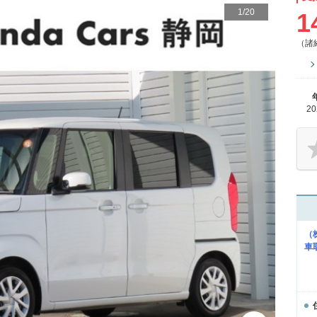
1
/
20
1
（諸
2
（
車