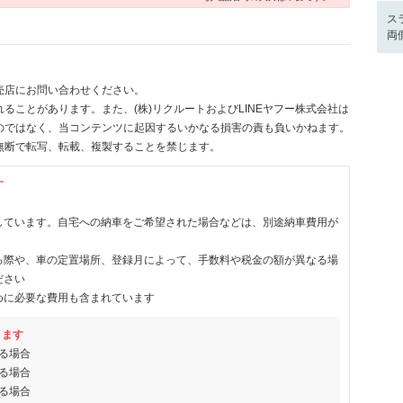
ス
両
売店にお問い合わせください。
ることがあります。また、(株)リクルートおよびLINEヤフー株式会社は
のではなく、当コンテンツに起因するいかなる損害の責も負いかねます。
無断で転写、転載、複製することを禁じます。
す
しています。自宅への納車をご希望された場合などは、別途納車費用が
る際や、車の定置場所、登録月によって、手数料や税金の額が異なる場
ださい
めに必要な費用も含まれています
ります
る場合
る場合
る場合