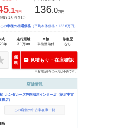
45
136
.1
.0
万円
万円
経費9.1万円含む）
この車種の相場価格
（平均本体価格：122.8万円）
年式
走行距離
車検
修復歴
023年
3.1万km
車検整備付
なし
無
見積もり・在庫確認
料
※お電話番号の入力は不要です。
店舗情報
株）ホンダカーズ静岡沼津インター店（認定中古
取扱店）
この店舗の中古車在庫一覧
住所