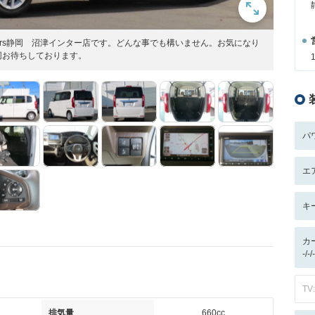
Cars静岡 沼津インター店です。どんな事でも構いません。お気になり
同お待ちしております。
パ
エ
キ
カ
-/
TV:
排気量
660cc