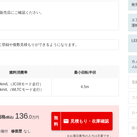
衝
販売店にご確認ください。
エ
運転
L
に登録や複数見積もりができるようになります。
カ
-/
燃料消費率
最小回転半径
電
.0km/L（JC08モード走行）
4.5m
.2km/L（WLTCモード走行）
フ
ロ
136
価格
.0
万円
無
(税込)
見積もり・在庫確認
料
寒
整備付
修復歴
なし
※お電話番号の入力は不要です。