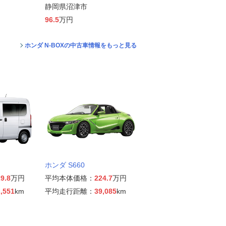
静岡県沼津市
96.5
万円
ホンダ N-BOXの中古車情報をもっと見る
ホンダ S660
9.8
万円
平均本体価格：
224.7
万円
,551
km
平均走行距離：
39,085
km