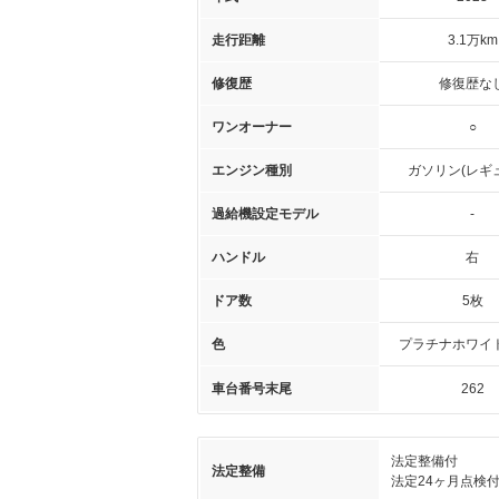
走行距離
3.1万km
修復歴
修復歴な
ワンオーナー
○
エンジン種別
ガソリン(レギ
過給機設定モデル
-
ハンドル
右
ドア数
5枚
色
プラチナホワイ
車台番号末尾
262
法定整備付
法定整備
法定24ヶ月点検