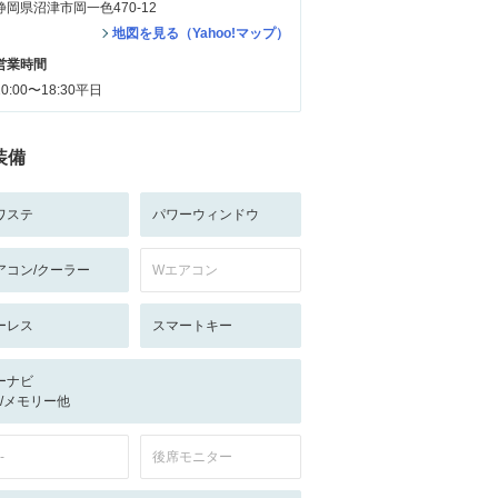
静岡県沼津市岡一色470-12
地図を見る（Yahoo!マップ）
営業時間
10:00〜18:30平日
装備
ワステ
パワーウィンドウ
アコン/クーラー
Wエアコン
ーレス
スマートキー
ーナビ
-/-/メモリー他
-
後席モニター