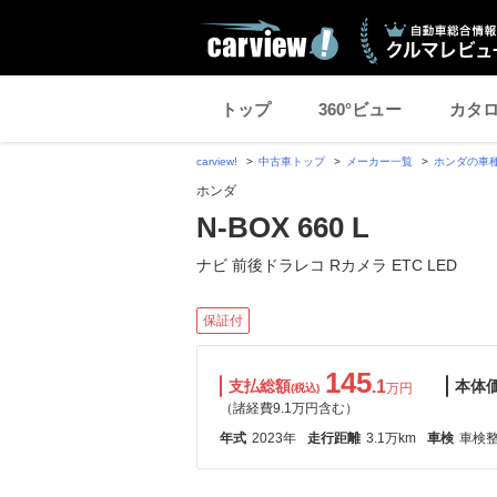
トップ
360°ビュー
カタ
carview!
中古車トップ
メーカー一覧
ホンダの車
ホンダ
N-BOX 660 L
ナビ 前後ドラレコ Rカメラ ETC LED
保証付
145
支払総額
.1
本体
万円
(税込)
（諸経費9.1万円含む）
年式
2023年
走行距離
3.1万km
車検
車検