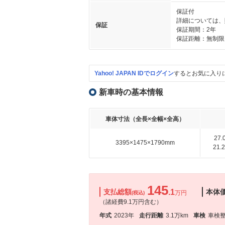
保証付
詳細については、
保証
保証期間：2年
保証距離：無制限
Yahoo! JAPAN IDでログイン
するとお気に入り
新車時の基本情報
車体寸法（全長×全幅×全高）
27
3395×1475×1790mm
21
145
支払総額
.1
本体
万円
(税込)
（諸経費9.1万円含む）
年式
2023年
走行距離
3.1万km
車検
車検