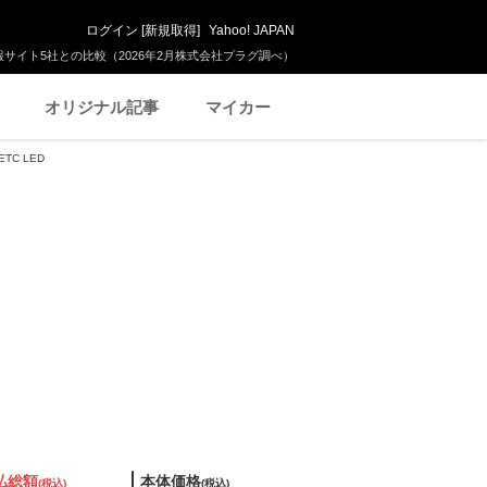
ログイン
[
新規取得
]
Yahoo! JAPAN
サイト5社との比較（2026年2月株式会社プラグ調べ）
オリジナル記事
マイカー
TC LED
払総額
本体価格
(税込)
(税込)