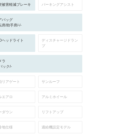
突被害軽減ブレーキ
パーキングアシスト
アバッグ
席/助手席/-/-
EDヘッドライト
ディスチャージドラン
プ
メラ
-/バック/-
動リアゲート
サンルーフ
ルエアロ
アルミホイール
ーダウン
リフトアップ
冷地仕様
過給機設定モデル