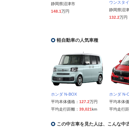
ウンスタ
静岡県沼津市
静岡県沼
148.1
万円
132.2
万円
軽自動車の人気車種
ホンダ N-BOX
ホンダ N-
平均本体価格：
127.2
万円
平均本体
平均走行距離：
39,021
km
平均走行
この中古車を見た人は、こんな中