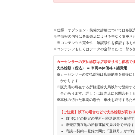
※仕様・オプション・装備の詳細については各販
※当情報の内容は各販売店により予告なく変更され
当コンテンツの完全性、無誤謬性を保証するも
※コンテンツもしくはデータの全部または一部を
カーセンサーの支払総額は店頭乗り出し価格で
支払総額（税込） ＝ 車両本体価格＋諸費用
※カーセンサーの支払総額は店頭納車を前提に
かかります
※販売店の所在する所轄運輸支局以外で登録す
合があります。詳しくは販売店にお問合せく
※車検の切れた車両の場合、車検を取得するた
【ご注意】以下の場合などで支払総額が変わ
自宅などの指定の場所へ陸送納車を希望す
販売店所在地の所轄運輸支局以外で登録す
商談～契約～登録の間に「登録月」がずれ