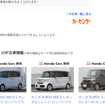
動車税の額が大きく上がります）
中古車一覧に戻る
登録や複数見積もりができるようになります。
X の中古車情報
※表示価格はすべて支払総額(税込)です
OX 660 G L ホン
ホンダ N-BOX 660 G L ホン
ホンダ N-BOX カ
グ カッパーブラ
ダセンシング カッパーブラ
G L ターボ ホ