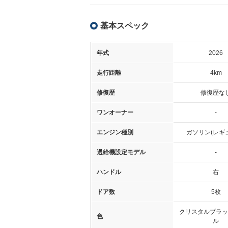
基本スペック
年式
2026
走行距離
4km
修復歴
修復歴な
ワンオーナー
-
エンジン種別
ガソリン(レギ
過給機設定モデル
-
ハンドル
右
ドア数
5枚
クリスタルブラッ
色
ル