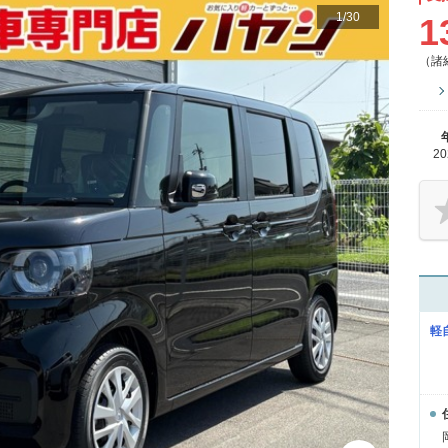
1
/
30
1
（諸
2
軽