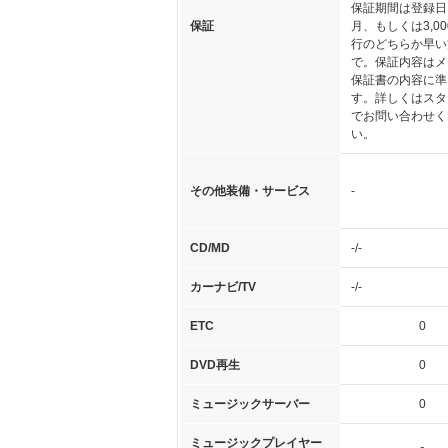
保証期間は登録日
保証
月、もしくは3,0
行のどちらか早い
で。保証内容はメ
保証書の内容に準
す。詳しくはスタ
でお問い合わせく
い。
その他装備・サービス
-
CD/MD
-/-
カーナビ/TV
-/-
ETC
0
DVD再生
0
ミュージックサーバー
0
ミュージックプレイヤー