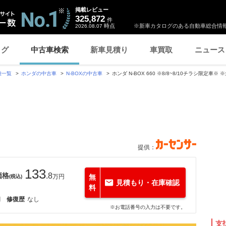
掲載レビュー
325,872
件
時点
※新車カタログのある自動車総合情報
2026.08.07
ログ
中古車検索
新車見積り
車買取
ニュース
種一覧
ホンダの中古車
N-BOXの中古車
ホンダ N-BOX 660 ※8/8~8/10チラシ限定車※
提供：
133
価格
.8
万円
無
(税込)
見積もり・在庫確認
料
月
修復歴
なし
※お電話番号の入力は不要です。
支