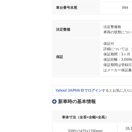
車台番号末尾
994
法定整備無
法定整備
車両の状態につい
保証付
詳細については、
保証期間：3ヶ月
保証
保証距離：3,000
保証期間は登録日
はメーカー保証書
Yahoo! JAPAN IDでログイン
するとお気に入り
新車時の基本情報
車体寸法（全長×全幅×全高）
26
3395×1475×1790mm