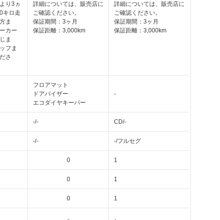
より3ヵ
詳細については、販売店に
詳細については、販売店に
00キロ走
ご確認ください。
ご確認ください。
方ま
保証期間：3ヶ月
保証期間：3ヶ月
ーカー
保証距離：3,000km
保証距離：3,000km
じま
ッフま
ださ
フロアマット
ドアバイザー
-
エコダイヤキーパー
-/-
CD/-
-/-
-/フルセグ
0
1
0
1
0
1