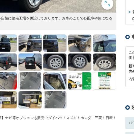
各店舗に整備工場を併設しております。お車のことで心配事や気になる
こ
価
新
内
内装
店】ナビ等オプションも販売中ダイハツ！スズキ！ホンダ！三菱！日産！
パ