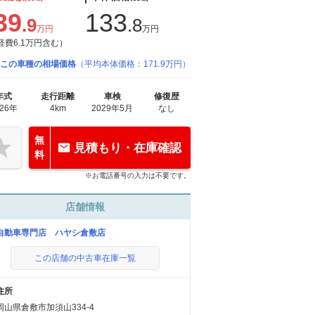
39
133
.9
.8
万円
万円
経費6.1万円含む）
この車種の相場価格
（平均本体価格：171.9万円）
年式
走行距離
車検
修復歴
026年
4km
2029年5月
なし
無
見積もり・在庫確認
料
※お電話番号の入力は不要です。
店舗情報
自動車専門店 ハヤシ倉敷店
この店舗の中古車在庫一覧
住所
岡山県倉敷市加須山334-4