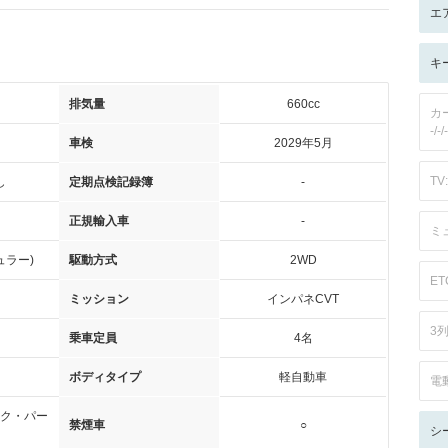
エ
キ
排気量
660cc
カ
-/-/-
車検
2029年5月
TV:
し
定期点検記録簿
-
正規輸入車
-
ミ
ュラー)
駆動方式
2WD
ET
ミッション
インパネCVT
3
乗車定員
4名
ボディタイプ
軽自動車
電
ク・パー
禁煙車
○
シ