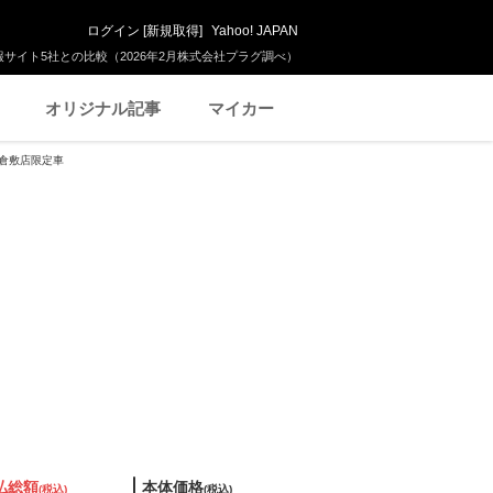
ログイン
[
新規取得
]
Yahoo! JAPAN
サイト5社との比較（2026年2月株式会社プラグ調べ）
オリジナル記事
マイカー
 ※倉敷店限定車
払総額
本体価格
(税込)
(税込)