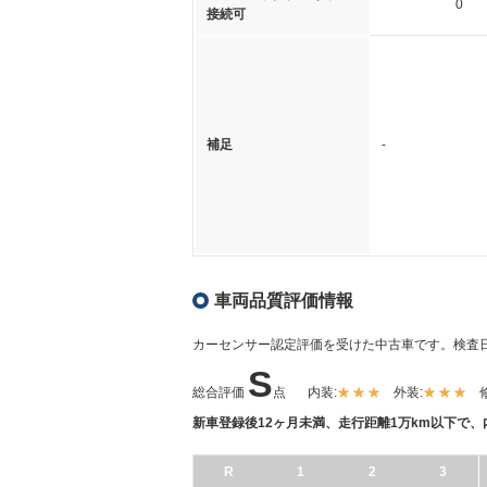
0
接続可
補足
-
車両品質評価情報
カーセンサー認定評価を受けた中古車です。
検査日
S
総合評価
点
内装:
外装:
新車登録後12ヶ月未満、走行距離1万km以下で
R
1
2
3