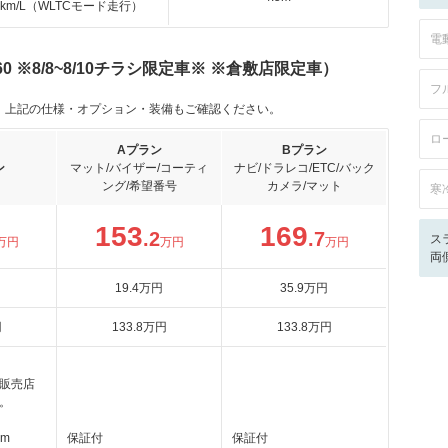
.6km/L（WLTCモード走行）
電
0 ※8/8~8/10チラシ限定車※ ※倉敷店限定車）
フ
。上記の仕様・オプション・装備もご確認ください。
ロ
Aプラン
Bプラン
ン
マット/バイザー/コーティ
ナビ/ドラレコ/ETC/バック
ング/希望番号
カメラ/マット
寒
153
169
.2
.7
ス
万円
万円
万円
両
19
.4
万円
35
.9
万円
円
133
.8
万円
133
.8
万円
販売店
。
km
保証付
保証付