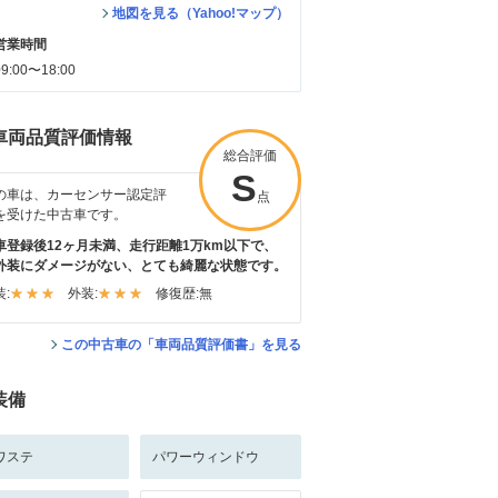
地図を見る（Yahoo!マップ）
営業時間
09:00〜18:00
車両品質評価情報
総合評価
S
の車は、カーセンサー認定評
点
を受けた中古車です。
車登録後12ヶ月未満、走行距離1万km以下で、
外装にダメージがない、とても綺麗な状態です。
:
外装:
修復歴:
無
この中古車の「車両品質評価書」を見る
装備
ワステ
パワーウィンドウ