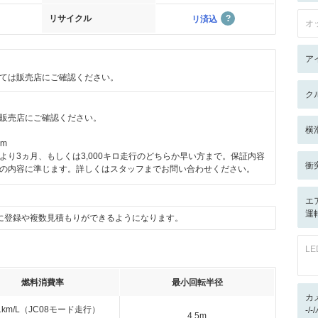
リサイクル
リ済込
オ
ア
ては販売店にご確認ください。
ク
販売店にご確認ください。
横
km
より3ヵ月、もしくは3,000キロ走行のどちらか早い方まで。保証内容
衝
の内容に準じます。詳しくはスタッフまでお問い合わせください。
エ
運
に登録や複数見積もりができるようになります。
L
燃料消費率
最小回転半径
カ
.1km/L（JC08モード走行）
-/
4.5m