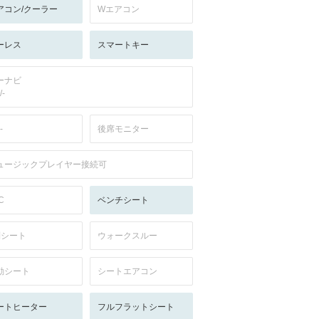
アコン/クーラー
Wエアコン
ーレス
スマートキー
ーナビ
/-
-
後席モニター
ュージックプレイヤー接続可
C
ベンチシート
列シート
ウォークスルー
動シート
シートエアコン
ートヒーター
フルフラットシート