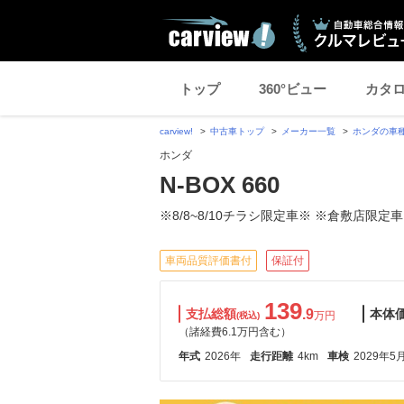
トップ
360°ビュー
カタ
carview!
中古車トップ
メーカー一覧
ホンダの車
ホンダ
N-BOX 660
※8/8~8/10チラシ限定車※ ※倉敷店限定車
車両品質評価書付
保証付
139
支払総額
.9
本体
万円
(税込)
（諸経費6.1万円含む）
年式
2026年
走行距離
4km
車検
2029年5