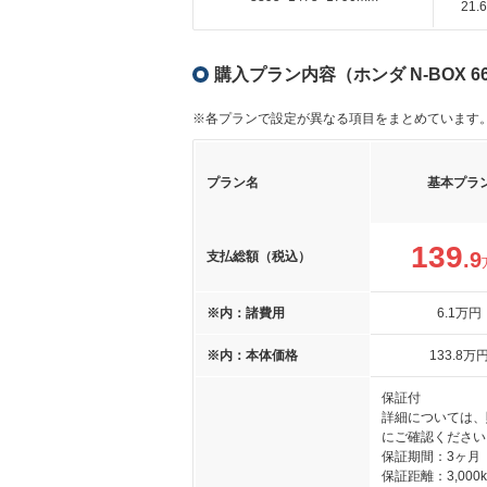
21
購入プラン内容（ホンダ N-BOX 66
※各プランで設定が異なる項目をまとめています
プラン名
基本プラ
139
.9
支払総額（税込）
※内：諸費用
6
.1
万円
※内：本体価格
133
.8
万
保証付
詳細については、
にご確認ください
保証期間：3ヶ月
保証距離：3,000