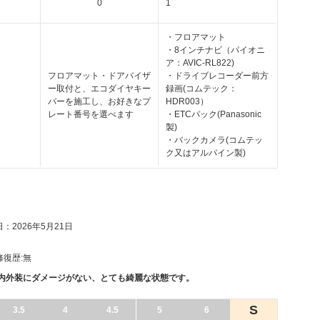
0
1
・フロアマット
・8インチナビ（パイオニ
ア：AVIC-RL822)
フロアマット・ドアバイザ
・ドライブレコーダー前方
ー取付と、エコダイヤキー
録画(コムテック：
パーを施工し、お好きなプ
HDR003）
レート番号を選べます
・ETCパック(Panasonic
製)
・バックカメラ(コムテッ
ク又はアルパイン製)
：2026年5月21日
修復歴:
無
、内外装にダメージがない、とても綺麗な状態です。
S
3.5
4
4.5
5
6