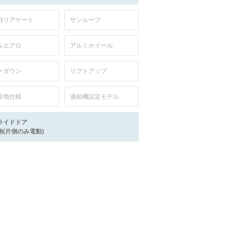
動リアゲート
サンルーフ
ルエアロ
アルミホイール
ーダウン
リフトアップ
冷地仕様
過給機設定モデル
ライドドア
側(片側のみ電動)