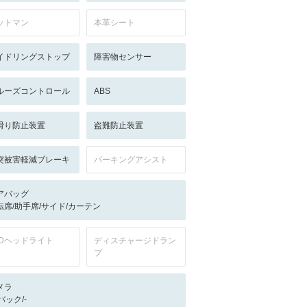
ットマン
本革シート
イドリングストップ
障害物センサー
ルーズコントロール
ABS
滑り防止装置
盗難防止装置
突被害軽減ブレーキ
パーキングアシスト
アバッグ
転席/助手席/サイド/カーテン
EDヘッドライト
ディスチャージドラン
プ
メラ
-/バック/-