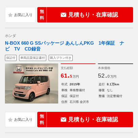
無
見積もり・在庫確認
料
ホンダ
N-BOX 660 G SSパッケージ あんしんPKG 1年保証 ナ
ビ TV CD録音
保証付
車両品質保証書付
購入プラン付き
支払総額
本体価格
.
.
61
52
5
0
万円
万円
年式
2015年
走行
8.1万km
車検
車検整備付
修復
なし
保証
保証付
整備
法定整備付
住所
石川県 金沢市
無
見積もり・在庫確認
料