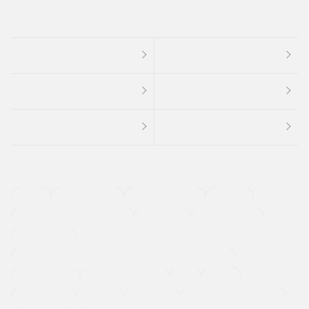
４ＷＤ
定期点検記録簿
ワンオーナーカー
福祉車両
メーカー系販売店取り扱い車
修復歴無し
アルミホイール
寒冷地仕様車
過給機設定モデル（ターボ・スーパーチャージャーなど)
ETC
CDプレーヤー
カーナビゲーション
禁煙車
法定整備付き
保証付き
エアバッグ
ディスチャージドランプ