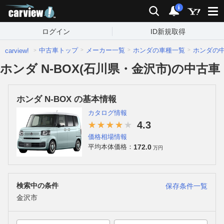
carview!
検索
通知
i
ログイン
ID新規取得
中古車トップ
メーカー一覧
ホンダの車種一覧
ホンダの
carview!
ホンダ N-BOX(石川県・金沢市)の中古車
ホンダ N-BOX の基本情報
カタログ情報
4.3
価格相場情報
172.0
平均本体価格：
万円
検索中の条件
保存条件一覧
金沢市