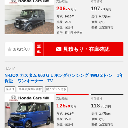
支払総額
本体価格
.
.
206
197
5
8
万円
万円
年式
2025年
走行
0.4万km
車検
'28/9
修復
なし
保証
保証付
整備
法定整備付
住所
石川県 金沢市
無
見積もり・在庫確認
料
ホンダ
N-BOX カスタム 660 G L ホンダセンシング 4WD 2ト-ン 1年
保証 ワンオーナー TV
保証付
車両品質保証書付
購入プラン付き
支払総額
本体価格
.
.
125
118
9
8
万円
万円
年式
2018年
走行
2.4万km
車検
'27/3
修復
なし
保証
保証付
整備
法定整備付