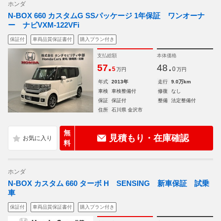
ホンダ
N-BOX 660 カスタムG SSパッケージ 1年保証 ワンオーナ
ー ナビVXM-122VFi
保証付
車両品質保証書付
購入プラン付き
支払総額
本体価格
.
.
57
48
5
0
万円
万円
年式
2013年
走行
9.0万km
車検
車検整備付
修復
なし
保証
保証付
整備
法定整備付
住所
石川県 金沢市
無
見積もり・在庫確認
料
ホンダ
N-BOX カスタム 660 ターボ H SENSING 新車保証 試乗
車
保証付
車両品質保証書付
購入プラン付き