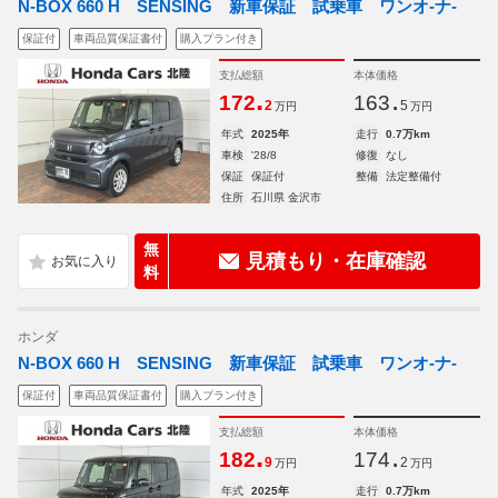
N-BOX 660 H SENSING 新車保証 試乗車 ワンオ-ナ-
保証付
車両品質保証書付
購入プラン付き
支払総額
本体価格
.
.
172
163
2
5
万円
万円
年式
2025年
走行
0.7万km
車検
'28/8
修復
なし
保証
保証付
整備
法定整備付
住所
石川県 金沢市
無
見積もり・在庫確認
料
ホンダ
N-BOX 660 H SENSING 新車保証 試乗車 ワンオ-ナ-
保証付
車両品質保証書付
購入プラン付き
支払総額
本体価格
.
.
182
174
9
2
万円
万円
年式
2025年
走行
0.7万km