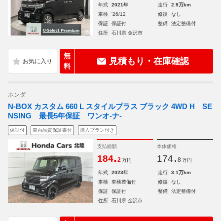
年式
2021年
走行
2.9万km
車検
'26/12
修復
なし
保証
保証付
整備
法定整備付
住所
石川県 金沢市
無
見積もり・在庫確認
料
ホンダ
N-BOX カスタム 660 L スタイルプラス ブラック 4WD H SE
NSING 最長5年保証 ワンオ-ナ-
保証付
車両品質保証書付
購入プラン付き
支払総額
本体価格
.
.
184
174
2
8
万円
万円
年式
2023年
走行
3.1万km
車検
車検整備付
修復
なし
保証
保証付
整備
法定整備付
住所
石川県 金沢市