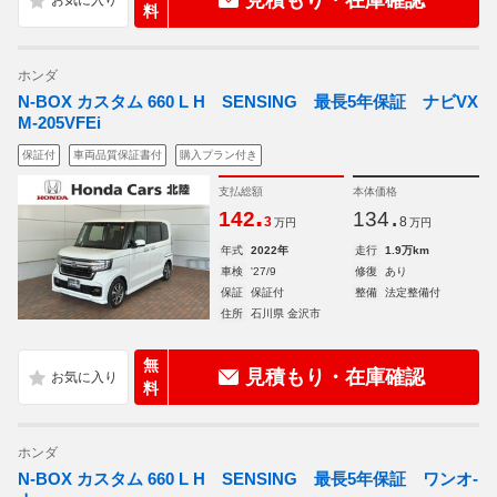
見積もり・在庫確認
料
ホンダ
N-BOX カスタム 660 L H SENSING 最長5年保証 ナビVX
M-205VFEi
保証付
車両品質保証書付
購入プラン付き
支払総額
本体価格
.
.
142
134
3
8
万円
万円
年式
2022年
走行
1.9万km
車検
'27/9
修復
あり
保証
保証付
整備
法定整備付
住所
石川県 金沢市
無
見積もり・在庫確認
料
ホンダ
N-BOX カスタム 660 L H SENSING 最長5年保証 ワンオ-