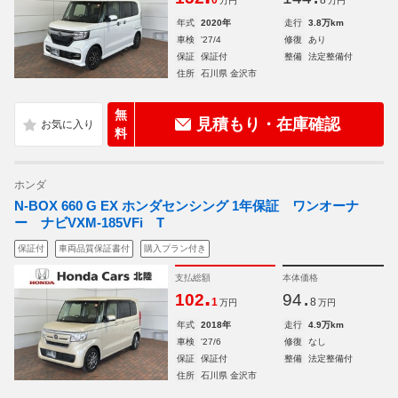
0
8
万円
万円
年式
2020年
走行
3.8万km
車検
'27/4
修復
あり
保証
保証付
整備
法定整備付
住所
石川県 金沢市
無
見積もり・在庫確認
料
ホンダ
N-BOX 660 G EX ホンダセンシング 1年保証 ワンオーナ
ー ナビVXM-185VFi T
保証付
車両品質保証書付
購入プラン付き
支払総額
本体価格
.
.
102
94
1
8
万円
万円
年式
2018年
走行
4.9万km
車検
'27/6
修復
なし
保証
保証付
整備
法定整備付
住所
石川県 金沢市