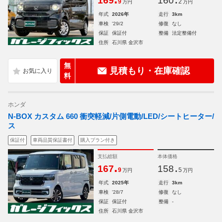
169
160
9
2
万円
万円
年式
2026年
走行
3km
車検
'29/2
修復
なし
保証
保証付
整備
法定整備付
住所
石川県 金沢市
無
見積もり・在庫確認
料
ホンダ
N-BOX カスタム 660 衝突軽減/片側電動/LED/シートヒーター/
ス
保証付
車両品質保証書付
購入プラン付き
支払総額
本体価格
.
.
167
158
9
5
万円
万円
年式
2025年
走行
3km
車検
'28/7
修復
なし
保証
保証付
整備
-
住所
石川県 金沢市