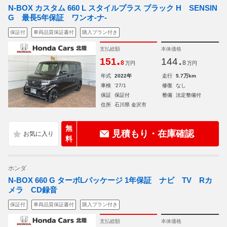
N-BOX カスタム 660 L スタイルプラス ブラック H SENSIN
G 最長5年保証 ワンオ-ナ-
保証付
車両品質保証書付
購入プラン付き
支払総額
本体価格
.
.
151
144
8
8
万円
万円
年式
2022年
走行
5.7万km
車検
'27/1
修復
なし
保証
保証付
整備
法定整備付
住所
石川県 金沢市
無
見積もり・在庫確認
料
ホンダ
N-BOX 660 G ターボLパッケージ 1年保証 ナビ TV Rカ
メラ CD録音
保証付
車両品質保証書付
購入プラン付き
支払総額
本体価格