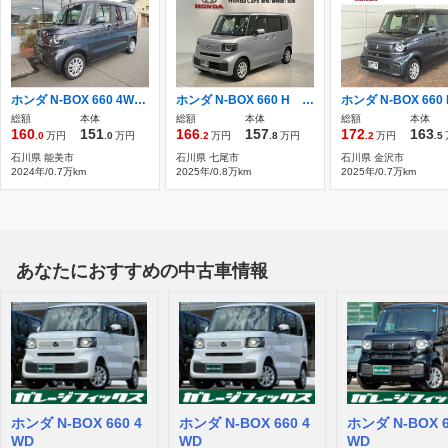
ホンダ N-BOX 660 4WD 4WD 左側パワスラドア 純正ナビ
ホンダ N-BOX 660 H SENSING 最長5年保証 ワンオ-ナ- ナ
総額
本体
総額
本体
総額
本体
160
151
166
157
172
163
.0
万円
.0
万円
.2
万円
.8
万円
.2
万円
.5
石川県 能美市
石川県 七尾市
石川県 金沢市
2024年/0.7万km
2025年/0.8万km
2025年/0.7万km
あなたにおすすめの中古車情報
ホンダ N-BOX 660 4
ホンダ N-BOX 660 4
ホンダ N-BOX 6
WD
WD
WD