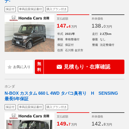
ナ-
保証付
車両品質保証書付
購入プラン付き
支払総額
本体価格
.
.
147
138
4
0
万円
万円
年式
2021年
走行
2.2万km
車検
車検整備付
修復
なし
保証
保証付
整備
法定整備付
住所
石川県 金沢市
無
見積もり・在庫確認
料
ホンダ
N-BOX カスタム 660 L 4WD タバコ臭有り H SENSING
最長5年保証
保証付
車両品質保証書付
購入プラン付き
支払総額
本体価格
.
.
149
142
7
8
万円
万円