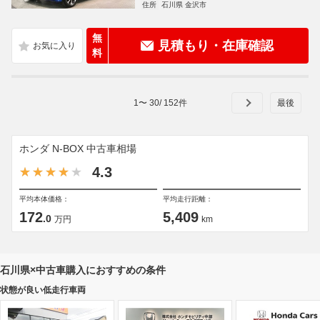
住所
石川県 金沢市
無
見積もり・在庫確認
料
1
〜
30
/
152
件
ホンダ N-BOX 中古車相場
4.3
平均本体価格：
平均走行距離：
172
5,409
.0
万円
km
石川県×中古車購入におすすめの条件
状態が良い低走行車両