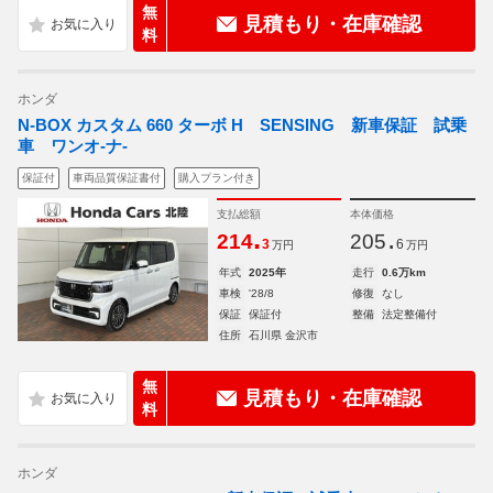
無
見積もり・在庫確認
料
ホンダ
N-BOX カスタム 660 ターボ H SENSING 新車保証 試乗
車 ワンオ-ナ-
保証付
車両品質保証書付
購入プラン付き
支払総額
本体価格
.
.
214
205
3
6
万円
万円
年式
2025年
走行
0.6万km
車検
'28/8
修復
なし
保証
保証付
整備
法定整備付
住所
石川県 金沢市
無
見積もり・在庫確認
料
ホンダ