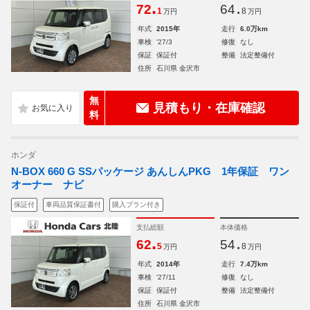
.
.
72
64
1
8
万円
万円
年式
2015年
走行
6.0万km
車検
'27/3
修復
なし
保証
保証付
整備
法定整備付
住所
石川県 金沢市
無
見積もり・在庫確認
料
ホンダ
N-BOX 660 G SSパッケージ あんしんPKG 1年保証 ワン
オーナー ナビ
保証付
車両品質保証書付
購入プラン付き
支払総額
本体価格
.
.
62
54
5
8
万円
万円
年式
2014年
走行
7.4万km
車検
'27/11
修復
なし
保証
保証付
整備
法定整備付
住所
石川県 金沢市