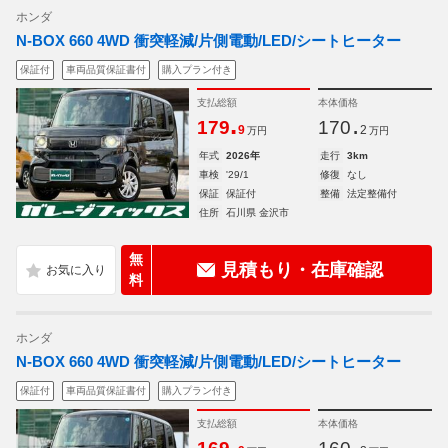
ホンダ
N-BOX 660 4WD 衝突軽減/片側電動/LED/シートヒーター
保証付
車両品質保証書付
購入プラン付き
支払総額
本体価格
.
.
179
170
9
2
万円
万円
年式
2026年
走行
3km
車検
'29/1
修復
なし
保証
保証付
整備
法定整備付
住所
石川県 金沢市
無
見積もり・在庫確認
料
ホンダ
N-BOX 660 4WD 衝突軽減/片側電動/LED/シートヒーター
保証付
車両品質保証書付
購入プラン付き
支払総額
本体価格
.
.