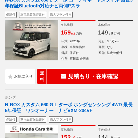
年保証Bluetooth対応ナビ両側Pスラ
保証付
車両品質保証書付
購入プラン付き
支払総額
本体価格
.
.
159
149
2
8
万円
万円
年式
2021年
走行
3.8万km
車検
車検整備付
修復
なし
保証
保証付
整備
法定整備付
住所
石川県 金沢市
無
見積もり・在庫確認
料
ホンダ
N-BOX カスタム 660 G L ターボ ホンダセンシング 4WD 最長
5年保証 ワンオーナー ナビVXM-204VF
保証付
車両品質保証書付
購入プラン付き
支払総額
本体価格
.
.
152
144