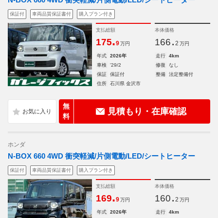
保証付
車両品質保証書付
購入プラン付き
支払総額
本体価格
.
.
175
166
9
2
万円
万円
年式
2026年
走行
4km
車検
'29/2
修復
なし
保証
保証付
整備
法定整備付
住所
石川県 金沢市
無
見積もり・在庫確認
料
ホンダ
N-BOX 660 4WD 衝突軽減/片側電動/LED/シートヒーター
保証付
車両品質保証書付
購入プラン付き
支払総額
本体価格
.
.
169
160
9
2
万円
万円
年式
2026年
走行
4km