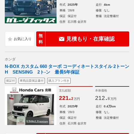
年式
2025年
走行
4km
車検
'28/8
修復
なし
保証
保証付
整備
法定整備付
住所
石川県 金沢市
無
見積もり・在庫確認
料
ホンダ
N-BOX カスタム 660 ターボ コーディネートスタイル 2トーン
H SENSING 2ト-ン 最長5年保証
保証付
車両品質保証書付
購入プラン付き
支払総額
本体価格
.
.
221
212
2
8
万円
万円
年式
2025年
走行
0.4万km
車検
'28/3
修復
なし
保証
保証付
整備
法定整備付
住所
石川県 金沢市