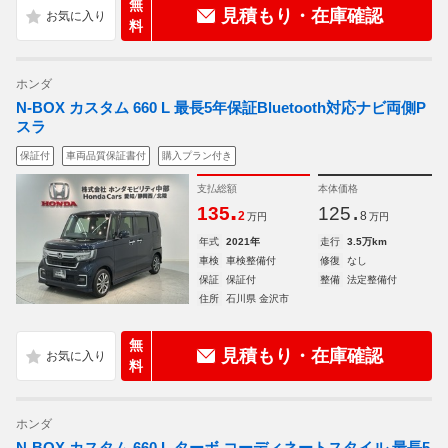
無
見積もり・在庫確認
料
ホンダ
N-BOX カスタム 660 L 最長5年保証Bluetooth対応ナビ両側P
スラ
保証付
車両品質保証書付
購入プラン付き
支払総額
本体価格
.
.
135
125
2
8
万円
万円
年式
2021年
走行
3.5万km
車検
車検整備付
修復
なし
保証
保証付
整備
法定整備付
住所
石川県 金沢市
無
見積もり・在庫確認
料
ホンダ
N-BOX カスタム 660 L ターボ コーディネートスタイル 最長5