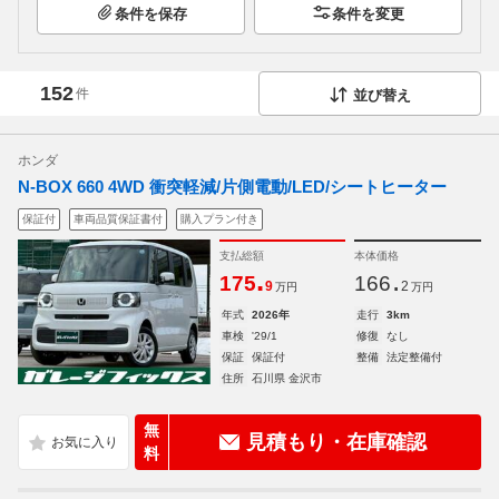
条件を保存
条件を変更
152
件
並び替え
ホンダ
N-BOX 660 4WD 衝突軽減/片側電動/LED/シートヒーター
保証付
車両品質保証書付
購入プラン付き
支払総額
本体価格
.
.
175
166
9
2
万円
万円
年式
2026年
走行
3km
車検
'29/1
修復
なし
保証
保証付
整備
法定整備付
住所
石川県 金沢市
無
見積もり・在庫確認
料