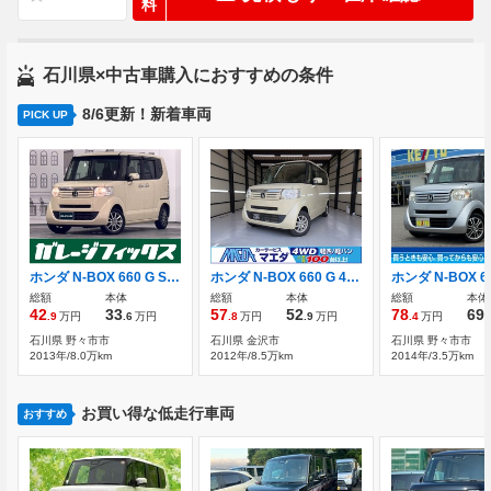
料
石川県×中古車購入におすすめの条件
8/6更新！新着車両
PICK UP
ホンダ N-BOX 660 G SSパッケージ ETC 両側電動スライドドア ナビ TV
ホンダ N-BOX 660 G 4WD 両側スライドドア/CD/ベンチシート/プッシ
総額
本体
総額
本体
総額
本体
42
33
57
52
78
69
.9
万円
.6
万円
.8
万円
.9
万円
.4
万円
.
石川県 野々市市
石川県 金沢市
石川県 野々市市
2013年/8.0万km
2012年/8.5万km
2014年/3.5万km
お買い得な低走行車両
おすすめ