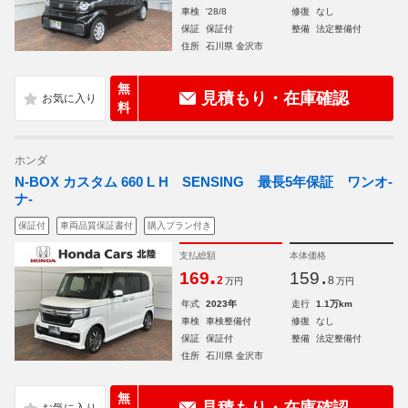
車検
'28/8
修復
なし
保証
保証付
整備
法定整備付
住所
石川県 金沢市
無
見積もり・在庫確認
料
ホンダ
N-BOX カスタム 660 L H SENSING 最長5年保証 ワンオ-
ナ-
保証付
車両品質保証書付
購入プラン付き
支払総額
本体価格
.
.
169
159
2
8
万円
万円
年式
2023年
走行
1.1万km
車検
車検整備付
修復
なし
保証
保証付
整備
法定整備付
住所
石川県 金沢市
無