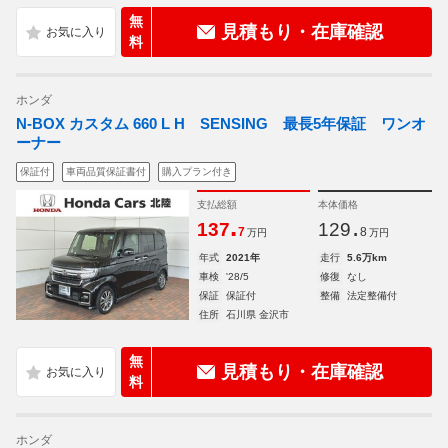
無
見積もり・在庫確認
料
ホンダ
N-BOX カスタム 660 L H SENSING 最長5年保証 ワンオ
ーナー
保証付
車両品質保証書付
購入プラン付き
支払総額
本体価格
.
.
137
129
7
8
万円
万円
年式
2021年
走行
5.6万km
車検
'28/5
修復
なし
保証
保証付
整備
法定整備付
住所
石川県 金沢市
無
見積もり・在庫確認
料
ホンダ