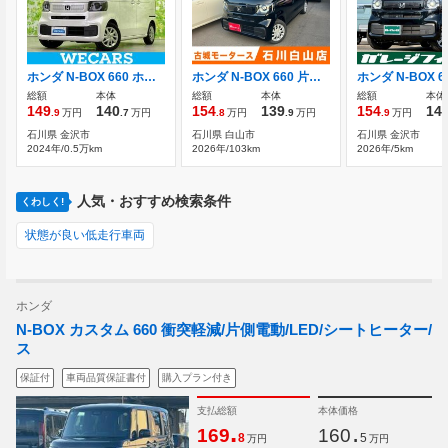
ホンダ N-BOX 660 ホンダセンシング/電動スライドドア/シート
ホンダ N-BOX 660 片側電動スライドドア シートヒーター
総額
本体
総額
本体
総額
本体
149
140
154
139
154
14
.9
万円
.7
万円
.8
万円
.9
万円
.9
万円
石川県 金沢市
石川県 白山市
石川県 金沢市
2024年/0.5万km
2026年/103km
2026年/5km
人気・おすすめ検索条件
くわしく!
状態が良い低走行車両
ホンダ
N-BOX カスタム 660 衝突軽減/片側電動/LED/シートヒーター/
ス
保証付
車両品質保証書付
購入プラン付き
支払総額
本体価格
.
.
169
160
8
5
万円
万円