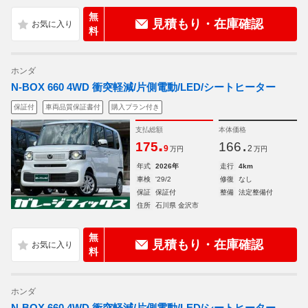
無
見積もり・在庫確認
料
ホンダ
N-BOX 660 4WD 衝突軽減/片側電動/LED/シートヒーター
保証付
車両品質保証書付
購入プラン付き
支払総額
本体価格
.
.
175
166
9
2
万円
万円
年式
2026年
走行
4km
車検
'29/2
修復
なし
保証
保証付
整備
法定整備付
住所
石川県 金沢市
無
見積もり・在庫確認
料
ホンダ
N-BOX 660 4WD 衝突軽減/片側電動/LED/シートヒーター