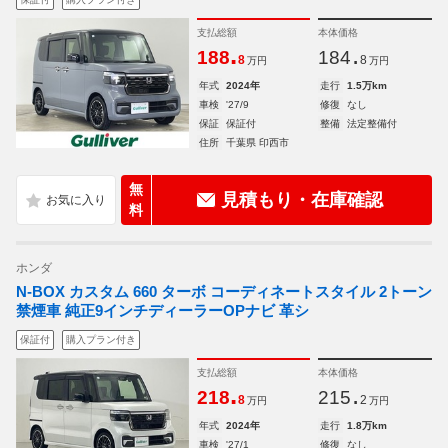
支払総額
本体価格
.
.
188
184
8
8
万円
万円
年式
2024年
走行
1.5万km
車検
'27/9
修復
なし
保証
保証付
整備
法定整備付
住所
千葉県 印西市
無
見積もり・在庫確認
料
ホンダ
N-BOX カスタム 660 ターボ コーディネートスタイル 2トーン
禁煙車 純正9インチディーラーOPナビ 革シ
保証付
購入プラン付き
支払総額
本体価格
.
.
218
215
8
2
万円
万円
年式
2024年
走行
1.8万km
車検
'27/1
修復
なし