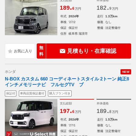
支払総額
本体価格
.
.
189
182
6
9
万円
万円
年式
2024年
走行
1.3万km
車検
'27/2
修復
なし
保証
保証付
整備
法定整備付
住所
岐阜県 瑞浪市
無
見積もり・在庫確認
料
ホンダ
NEW
N-BOX カスタム 660 コーディネートスタイル 2トーン 純正8
インチメモリーナビ フルセグTV ブ
保証付
車両品質保証書付
購入プラン付き
支払総額
本体価格
.
.
197
189
6
8
万円
万円
年式
2024年
走行
1.5万km
車検
'27/1
修復
なし
保証
保証付
整備
法定整備付