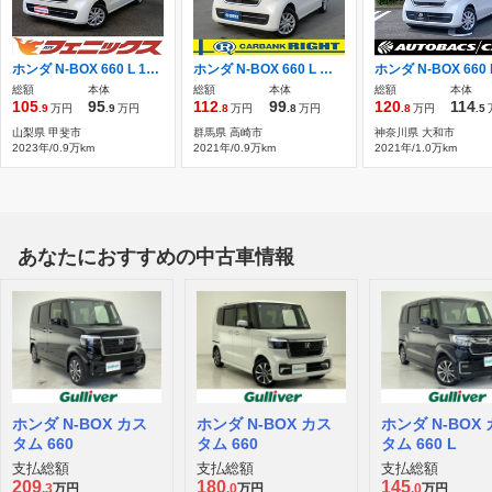
ホンダ N-BOX 660 L 1オーナー/ホンダセンシング/ナビ/Bluetoot
ホンダ N-BOX 660 L 左オートスライド ブレーキサポート
総額
本体
総額
本体
総額
本体
105
95
112
99
120
114
.9
万円
.9
万円
.8
万円
.8
万円
.8
万円
.5
山梨県 甲斐市
群馬県 高崎市
神奈川県 大和市
2023年/0.9万km
2021年/0.9万km
2021年/1.0万km
あなたにおすすめの中古車情報
ホンダ N-BOX カス
ホンダ N-BOX カス
ホンダ N-BOX
タム 660
タム 660
タム 660 L
支払総額
支払総額
支払総額
209
180
145
.3
万円
.0
万円
.0
万円