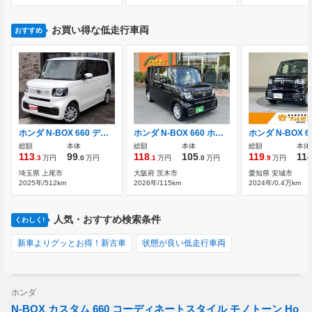
お買い得な低走行車両
おすすめ
ホンダ N-BOX 660 ディスプレイオーディオ バックカメラ
ホンダ N-BOX 660 ホンダセンシング/LEDヘッドライト/プッシ
総額
本体
総額
本体
総額
本体
113
99
118
105
119
11
.3
万円
.0
万円
.1
万円
.0
万円
.9
万円
埼玉県 上尾市
大阪府 茨木市
愛知県 安城市
2025年/512km
2026年/115km
2024年/0.4万km
人気・おすすめ検索条件
くわしく!
新車よりグッとお得！新古車
状態が良い低走行車両
ホンダ
N-BOX カスタム 660 コーディネートスタイル モノトーン Ho