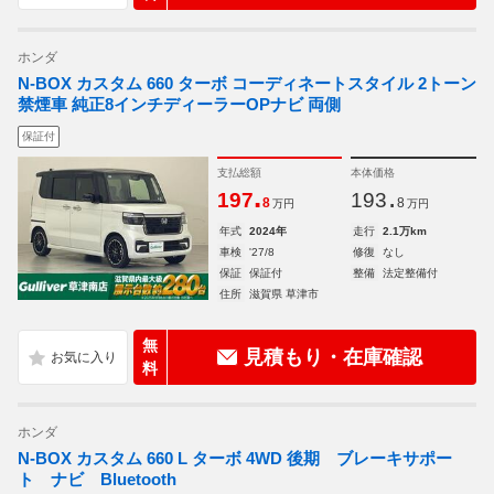
ホンダ
N-BOX カスタム 660 ターボ コーディネートスタイル 2トーン
禁煙車 純正8インチディーラーOPナビ 両側
保証付
支払総額
本体価格
.
.
197
193
8
8
万円
万円
年式
2024年
走行
2.1万km
車検
'27/8
修復
なし
保証
保証付
整備
法定整備付
住所
滋賀県 草津市
無
見積もり・在庫確認
料
ホンダ
N-BOX カスタム 660 L ターボ 4WD 後期 ブレーキサポー
ト ナビ Bluetooth