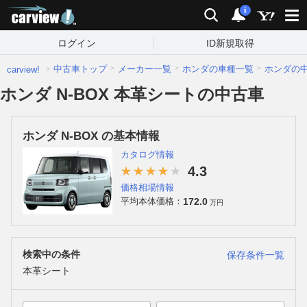
carview!
検索
通知
i
ログイン
ID新規取得
中古車トップ
メーカー一覧
ホンダの車種一覧
ホンダの
carview!
ホンダ N-BOX 本革シートの中古車
ホンダ N-BOX の基本情報
カタログ情報
4.3
価格相場情報
172.0
平均本体価格：
万円
検索中の条件
保存条件一覧
本革シート