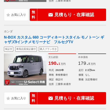
住所
三重県 鈴鹿市
無
見積もり・在庫確認
料
ホンダ
N-BOX カスタム 660 コーディネートスタイル モノトーン ギ
ャザズ9インチメモリーナビ フルセグTV
保証付
車両品質保証書付
購入プラン付き
支払総額
本体価格
.
.
190
179
1
8
万円
万円
年式
2023年
走行
2.3万km
車検
車検整備付
修復
なし
保証
保証付
整備
法定整備付
住所
三重県 鈴鹿市
無
見積もり・在庫確認
料