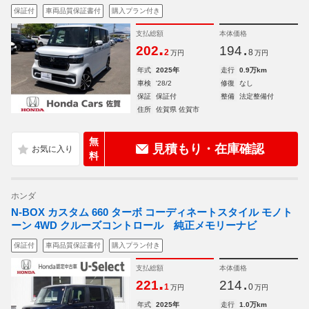
保証付
車両品質保証書付
購入プラン付き
支払総額
本体価格
.
.
202
194
2
8
万円
万円
年式
2025年
走行
0.9万km
車検
'28/2
修復
なし
保証
保証付
整備
法定整備付
住所
佐賀県 佐賀市
無
見積もり・在庫確認
料
ホンダ
N-BOX カスタム 660 ターボ コーディネートスタイル モノト
ーン 4WD クルーズコントロール 純正メモリーナビ
保証付
車両品質保証書付
購入プラン付き
支払総額
本体価格
.
.
221
214
1
0
万円
万円
年式
2025年
走行
1.0万km