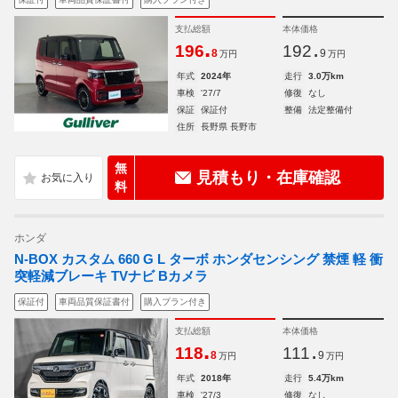
支払総額
本体価格
.
.
196
192
8
9
万円
万円
年式
2024年
走行
3.0万km
車検
'27/7
修復
なし
保証
保証付
整備
法定整備付
住所
長野県 長野市
無
見積もり・在庫確認
料
ホンダ
N-BOX カスタム 660 G L ターボ ホンダセンシング 禁煙 軽 衝
突軽減ブレーキ TVナビ Bカメラ
保証付
車両品質保証書付
購入プラン付き
支払総額
本体価格
.
.
118
111
8
9
万円
万円
年式
2018年
走行
5.4万km
車検
'27/3
修復
なし