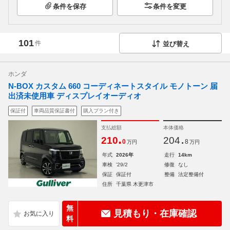
条件を保存
条件を変更
101
件
並び替え
ホンダ
N-BOX カスタム 660 コーディネートスタイル モノトーン 届
出済未使用車 ディスプレイオーディオ
保証付
車両品質保証書付
購入プラン付き
支払総額
本体価格
.
.
210
204
0
8
万円
万円
年式
2026年
走行
14km
車検
'29/2
修復
なし
保証
保証付
整備
法定整備付
住所
千葉県 木更津市
無
見積もり・在庫確認
料