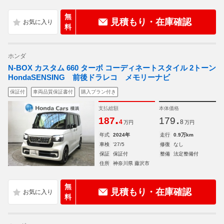
無
見積もり・在庫確認
料
ホンダ
N-BOX カスタム 660 ターボ コーディネートスタイル 2トーン
HondaSENSING 前後ドラレコ メモリーナビ
保証付
車両品質保証書付
購入プラン付き
支払総額
本体価格
.
.
187
179
4
8
万円
万円
年式
2024年
走行
0.9万km
車検
'27/5
修復
なし
保証
保証付
整備
法定整備付
住所
神奈川県 藤沢市
無
見積もり・在庫確認
料