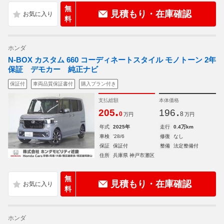
無
見積もり・在庫確認
料
ホンダ
N-BOX カスタム 660 コーディネートスタイル モノトーン 2年
保証 デモカー 純正ナビ
保証付
車両品質保証書付
購入プラン付き
支払総額
本体価格
.
.
205
196
0
8
万円
万円
年式
2025年
走行
0.4万km
車検
'28/6
修復
なし
保証
保証付
整備
法定整備付
住所
兵庫県 神戸市灘区
無
見積もり・在庫確認
料
ホンダ