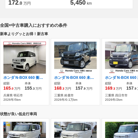
172
5,450
.0
万円
km
全国×中古車購入におすすめの条件
新車よりグッとお得！新古車
ホンダ N-BOX 660 衝突軽減ブレーキ・両側スライド片側電動ス
ホンダ N-BOX 660 未登録新車 ディスプレイオーディオ
総額
本体
総額
本体
総額
本体
165
155
168
157
169
157
.0
万円
.3
万円
.3
万円
.9
万円
.3
万円
.9
兵庫県 明石市
三重県 鈴鹿市
三重県 四日市市
2026年/5km
2026年/0.1万km
2026年/2km
状態が良い低走行車両