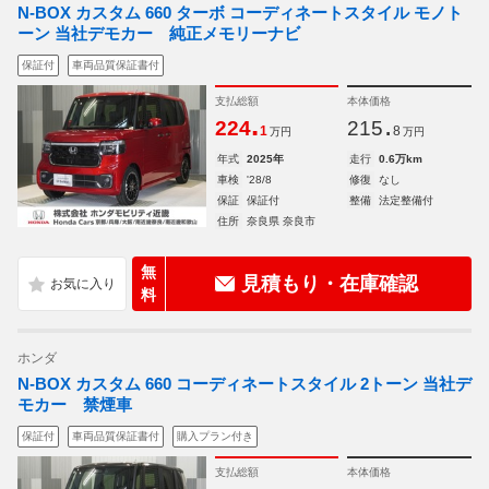
N-BOX カスタム 660 ターボ コーディネートスタイル モノト
ーン 当社デモカー 純正メモリーナビ
保証付
車両品質保証書付
支払総額
本体価格
.
.
224
215
1
8
万円
万円
年式
2025年
走行
0.6万km
車検
'28/8
修復
なし
保証
保証付
整備
法定整備付
住所
奈良県 奈良市
無
見積もり・在庫確認
料
ホンダ
N-BOX カスタム 660 コーディネートスタイル 2トーン 当社デ
モカー 禁煙車
保証付
車両品質保証書付
購入プラン付き
支払総額
本体価格