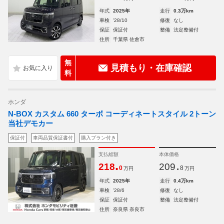
年式
2025年
走行
0.3万km
車検
'28/10
修復
なし
保証
保証付
整備
法定整備付
住所
千葉県 佐倉市
無
見積もり・在庫確認
料
ホンダ
N-BOX カスタム 660 ターボ コーディネートスタイル 2トーン
当社デモカー
保証付
車両品質保証書付
購入プラン付き
支払総額
本体価格
.
.
218
209
0
8
万円
万円
年式
2025年
走行
0.4万km
車検
'28/6
修復
なし
保証
保証付
整備
法定整備付
住所
奈良県 奈良市