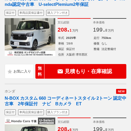
nda認定中古車 U-selectPlemium2年保証
保証付
車両品質保証書付
購入プラン付き
支払総額
本体価格
.
.
208
199
1
8
万円
万円
年式
2025年
走行
753km
車検
'28/8
修復
なし
保証
保証付
整備
法定整備付
住所
大阪府 堺市西区
無
見積もり・在庫確認
料
ホンダ
NEW
N-BOX カスタム 660 コーディネートスタイル 2トーン 認定中
古車 2年保証付 ナビ Bカメラ ET
保証付
車両品質保証書付
購入プラン付き
支払総額
本体価格
.
.
208
199
6
8
万円
万円