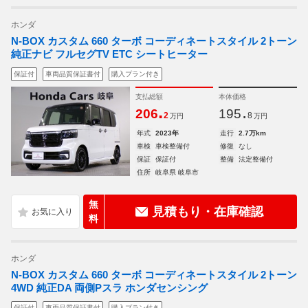
ホンダ
N-BOX カスタム 660 ターボ コーディネートスタイル 2トーン
純正ナビ フルセグTV ETC シートヒーター
保証付
車両品質保証書付
購入プラン付き
支払総額
本体価格
.
.
206
195
2
8
万円
万円
年式
2023年
走行
2.7万km
車検
車検整備付
修復
なし
保証
保証付
整備
法定整備付
住所
岐阜県 岐阜市
無
見積もり・在庫確認
料
ホンダ
N-BOX カスタム 660 ターボ コーディネートスタイル 2トーン
4WD 純正DA 両側Pスラ ホンダセンシング
保証付
車両品質保証書付
購入プラン付き