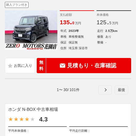
購入プラン付き
支払総額
本体価格
.
.
135
125
0
5
万円
万円
年式
2023年
走行
2.5万km
車検
車検整備無
修復
あり
保証
保証無
整備
-
住所
埼玉県 深谷市
無
見積もり・在庫確認
料
1
〜
30
/
101
件
ホンダ N-BOX 中古車相場
4.3
平均本体価格：
平均走行距離：