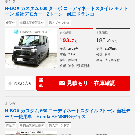
ホンダ
N-BOX カスタム 660 ターボ コーディネートスタイル モノト
ーン 当社デモカー 2トーン 純正ドラレコ
保証付
車両品質保証書付
購入プラン付き
支払総額
本体価格
.
.
193
185
7
0
万円
万円
年式
2025年
走行
1.2万km
車検
'28/9
修復
あり
保証
保証付
整備
法定整備付
住所
神奈川県 座間市
無
見積もり・在庫確認
料
ホンダ
N-BOX カスタム 660 コーディネートスタイル 2トーン 当社デ
モカー使用車 Honda SENSINGディス
保証付
車両品質保証書付
購入プラン付き