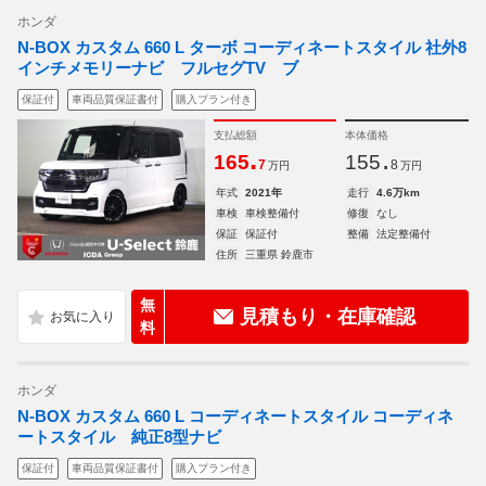
ホンダ
N-BOX カスタム 660 L ターボ コーディネートスタイル 社外8
インチメモリーナビ フルセグTV ブ
保証付
車両品質保証書付
購入プラン付き
支払総額
本体価格
.
.
165
155
7
8
万円
万円
年式
2021年
走行
4.6万km
車検
車検整備付
修復
なし
保証
保証付
整備
法定整備付
住所
三重県 鈴鹿市
無
見積もり・在庫確認
料
ホンダ
N-BOX カスタム 660 L コーディネートスタイル コーディネ
ートスタイル 純正8型ナビ
保証付
車両品質保証書付
購入プラン付き