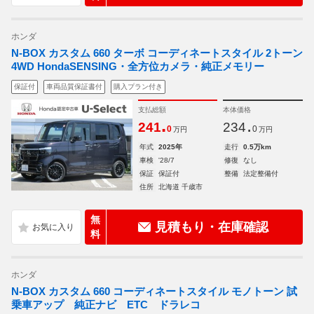
ホンダ
N-BOX カスタム 660 ターボ コーディネートスタイル 2トーン
4WD HondaSENSING・全方位カメラ・純正メモリー
保証付
車両品質保証書付
購入プラン付き
支払総額
本体価格
.
.
241
234
0
0
万円
万円
年式
2025年
走行
0.5万km
車検
'28/7
修復
なし
保証
保証付
整備
法定整備付
住所
北海道 千歳市
無
見積もり・在庫確認
料
ホンダ
N-BOX カスタム 660 コーディネートスタイル モノトーン 試
乗車アップ 純正ナビ ETC ドラレコ