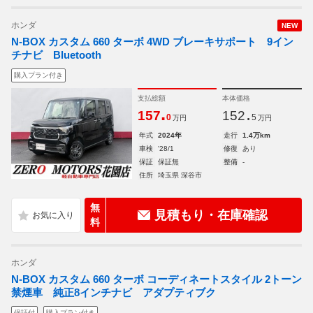
ホンダ
NEW
N-BOX カスタム 660 ターボ 4WD ブレーキサポート 9イン
チナビ Bluetooth
購入プラン付き
支払総額
本体価格
.
.
157
152
0
5
万円
万円
年式
2024年
走行
1.4万km
車検
'28/1
修復
あり
保証
保証無
整備
-
住所
埼玉県 深谷市
無
見積もり・在庫確認
料
ホンダ
N-BOX カスタム 660 ターボ コーディネートスタイル 2トーン
禁煙車 純正8インチナビ アダプティブク
保証付
購入プラン付き