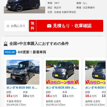
車検
'28/7
修復
なし
保証
保証付
整備
法定整備付
住所
北海道 札幌市厚別区
無
見積もり・在庫確認
料
全国×中古車購入におすすめの条件
8/8更新！新着車両
PICK UP
ホンダ N-BOX 660 カスタムG SSパッケージ ワンオーナー ETC
ホンダ N-BOX 660 カスタムG Lパッケージ 電動スライド スマートキーアルミホイール
総額
本体
総額
本体
総額
本体
15
10
16
13
16
13
.8
万円
.8
万円
.0
万円
.0
万円
.0
万円
.
千葉県 野田市
福岡県 古賀市
福岡県 古賀市
2014年/28.7万km
2012年/14.5万km
2012年/22.6万km