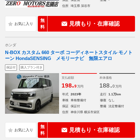
住所
埼玉県 深谷市
無
見積もり・在庫確認
料
ホンダ
N-BOX カスタム 660 ターボ コーディネートスタイル モノト
ーン HondaSENSING メモリーナビ 無限エアロ
保証付
購入プラン付き
支払総額
本体価格
.
.
198
188
9
0
万円
万円
年式
2023年
走行
1.1万km
車検
車検整備付
修復
なし
保証
保証付
整備
法定整備付
住所
神奈川県 横浜市栄区
無
見積もり・在庫確認
料