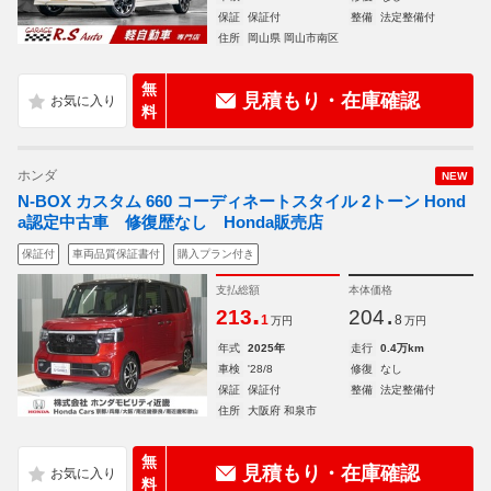
保証
保証付
整備
法定整備付
住所
岡山県 岡山市南区
無
見積もり・在庫確認
料
ホンダ
NEW
N-BOX カスタム 660 コーディネートスタイル 2トーン Hond
a認定中古車 修復歴なし Honda販売店
保証付
車両品質保証書付
購入プラン付き
支払総額
本体価格
.
.
213
204
1
8
万円
万円
年式
2025年
走行
0.4万km
車検
'28/8
修復
なし
保証
保証付
整備
法定整備付
住所
大阪府 和泉市
無
見積もり・在庫確認
料