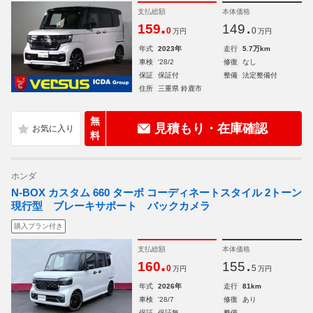
支払総額
本体価格
.
.
159
149
0
0
万円
万円
年式
2023年
走行
5.7万km
車検
'28/2
修復
なし
保証
保証付
整備
法定整備付
住所
三重県 鈴鹿市
無
見積もり・在庫確認
料
ホンダ
N-BOX カスタム 660 ターボ コーディネートスタイル 2トーン
現行型 ブレーキサポート バックカメラ
購入プラン付き
支払総額
本体価格
.
.
160
155
0
5
万円
万円
年式
2026年
走行
81km
車検
'28/7
修復
あり
保証
保証無
整備
-