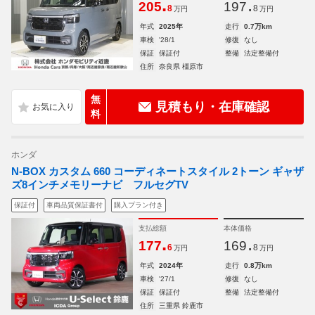
.
.
205
197
8
8
万円
万円
年式
2025年
走行
0.7万km
車検
'28/1
修復
なし
保証
保証付
整備
法定整備付
住所
奈良県 橿原市
無
見積もり・在庫確認
料
ホンダ
N-BOX カスタム 660 コーディネートスタイル 2トーン ギャザ
ズ8インチメモリーナビ フルセグTV
保証付
車両品質保証書付
購入プラン付き
支払総額
本体価格
.
.
177
169
6
8
万円
万円
年式
2024年
走行
0.8万km
車検
'27/1
修復
なし
保証
保証付
整備
法定整備付
住所
三重県 鈴鹿市