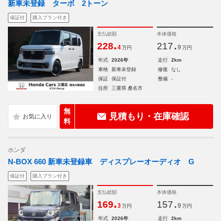
新車未登録 ターボ 2トーン
保証付
購入プラン付き
支払総額
本体価格
.
.
228
217
4
9
万円
万円
年式
2026年
走行
2km
車検
新車未登録
修復
なし
保証
保証付
整備
-
住所
三重県 桑名市
無
見積もり・在庫確認
料
ホンダ
N-BOX 660 新車未登録車 ディスプレーオーディオ G
保証付
購入プラン付き
支払総額
本体価格
.
.
169
157
3
9
万円
万円
年式
2026年
走行
2km