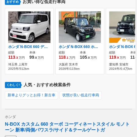
お買い得な低走行車両
おすすめ
ホンダ N-BOX 660 ディスプレイオーディオ バックカメラ
ホンダ N-BOX 660 ホンダセンシング/LEDヘッドライト/プッシ
総額
本体
総額
本体
総額
本体
113
99
118
105
119
11
.3
万円
.0
万円
.1
万円
.0
万円
.9
万円
埼玉県 上尾市
大阪府 茨木市
愛知県 安城市
2025年/512km
2026年/115km
2024年/0.4万km
人気・おすすめ検索条件
くわしく!
新車よりグッとお得！新古車
状態が良い低走行車両
ホンダ
N-BOX カスタム 660 ターボ コーディネートスタイル モノト
ーン 新車/両側パワスラ/サイド＆テールゲートガ