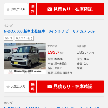
無
見積もり・在庫確認
料
ホンダ
N-BOX 660 新車未登録車 8インチナビ リアカメラde
保証付
購入プラン付き
支払総額
本体価格
.
.
195
183
7
4
万円
万円
年式
2025年
走行
2km
車検
新車未登録
修復
なし
保証
保証付
整備
-
住所
三重県 四日市市
無
見積もり・在庫確認
料
ホンダ