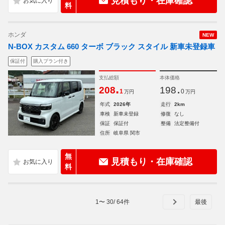
見積もり・在庫確認
料
ホンダ
NEW
N-BOX カスタム 660 ターボ ブラック スタイル 新車未登録車
保証付
購入プラン付き
支払総額
本体価格
.
.
208
198
1
0
万円
万円
年式
2026年
走行
2km
車検
新車未登録
修復
なし
保証
保証付
整備
法定整備付
住所
岐阜県 関市
無
見積もり・在庫確認
料
1
〜
30
/
64
件