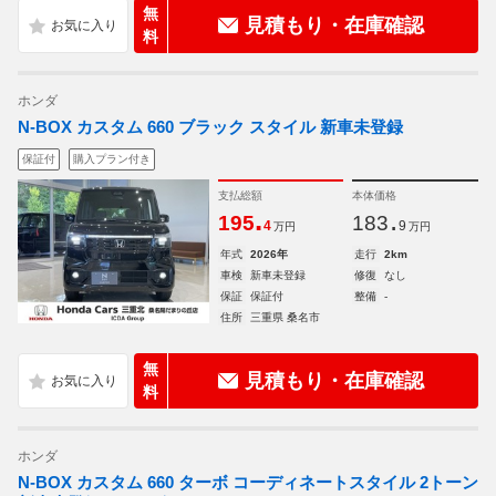
無
見積もり・在庫確認
料
ホンダ
N-BOX カスタム 660 ブラック スタイル 新車未登録
保証付
購入プラン付き
支払総額
本体価格
.
.
195
183
4
9
万円
万円
年式
2026年
走行
2km
車検
新車未登録
修復
なし
保証
保証付
整備
-
住所
三重県 桑名市
無
見積もり・在庫確認
料
ホンダ
N-BOX カスタム 660 ターボ コーディネートスタイル 2トーン