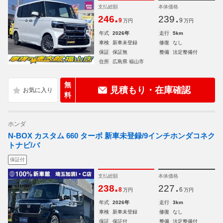
支払総額
本体価格
.
.
246
239
9
9
万円
万円
年式
2026年
走行
5km
車検
新車未登録
修復
なし
保証
保証無
整備
法定整備付
住所
広島県 福山市
無
見積もり・在庫確認
料
ホンダ
N-BOX カスタム 660 ターボ 新車未登録/9インチホンダコネク
トナビ/バ
保証付
支払総額
本体価格
.
.
238
227
8
6
万円
万円
年式
2026年
走行
3km
車検
新車未登録
修復
なし
保証
保証付
整備
法定整備付