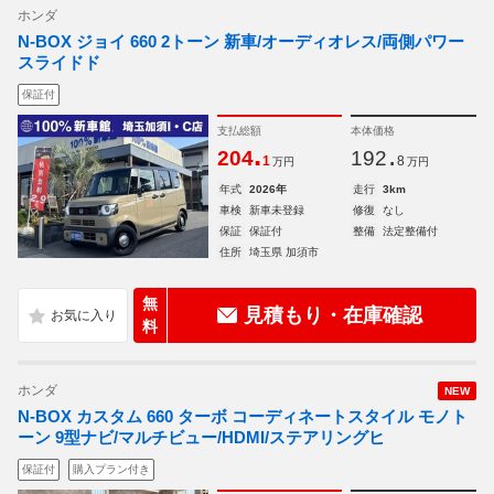
ホンダ
N-BOX ジョイ 660 2トーン 新車/オーディオレス/両側パワー
スライドド
保証付
支払総額
本体価格
.
.
204
192
1
8
万円
万円
年式
2026年
走行
3km
車検
新車未登録
修復
なし
保証
保証付
整備
法定整備付
住所
埼玉県 加須市
無
見積もり・在庫確認
料
ホンダ
NEW
N-BOX カスタム 660 ターボ コーディネートスタイル モノト
ーン 9型ナビ/マルチビュー/HDMI/ステアリングヒ
保証付
購入プラン付き