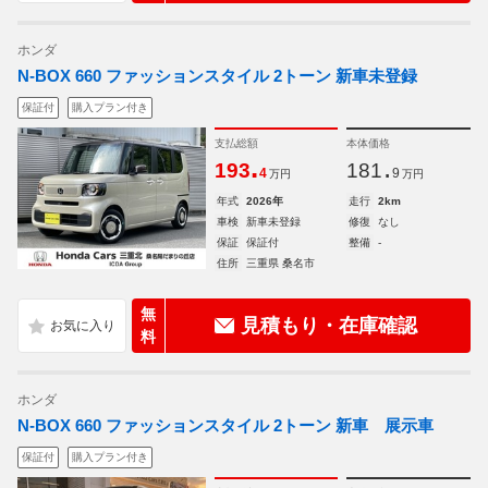
ホンダ
N-BOX 660 ファッションスタイル 2トーン 新車未登録
保証付
購入プラン付き
支払総額
本体価格
.
.
193
181
4
9
万円
万円
年式
2026年
走行
2km
車検
新車未登録
修復
なし
保証
保証付
整備
-
住所
三重県 桑名市
無
見積もり・在庫確認
料
ホンダ
N-BOX 660 ファッションスタイル 2トーン 新車 展示車
保証付
購入プラン付き