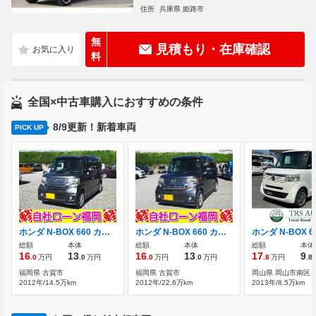
住所
兵庫県 姫路市
無
見積もり・在庫確認
料
全国×中古車購入におすすめの条件
8/9更新！新着車両
PICK UP
ホンダ N-BOX 660 カスタムG Lパッケージ 電動スライド スマートキーアルミホイール
ホンダ N-BOX 660 カスタムG Lパッケージ 電動スライド スマートキーアルミホイール
総額
本体
総額
本体
総額
本体
16
13
16
13
17
9
.0
万円
.0
万円
.0
万円
.0
万円
.8
万円
.8
福岡県 古賀市
福岡県 古賀市
岡山県 岡山市南区
2012年/14.5万km
2012年/22.6万km
2013年/8.5万km