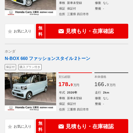
車検
新車未登録
修復
なし
保証
保証付
整備
-
住所
三重県 四日市市
無
見積もり・在庫確認
料
ホンダ
N-BOX 660 ファッションスタイル 2トーン
保証付
購入プラン付き
支払総額
本体価格
.
.
178
166
9
9
万円
万円
年式
2026年
走行
2km
車検
新車未登録
修復
なし
保証
保証付
整備
-
住所
三重県 四日市市
無
見積もり・在庫確認
料