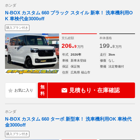
ホンダ
N-BOX カスタム 660 ブラック スタイル 新車！ 洗車機利用O
K 車検代金3000off
購入プラン付き
支払総額
本体価格
.
.
206
199
9
8
万円
万円
年式
2026年
走行
3km
車検
新車未登録
修復
なし
保証
保証無
整備
法定整備付
住所
広島県 福山市
無
見積もり・在庫確認
料
ホンダ
N-BOX カスタム 660 ターボ 新型車！ 洗車機利用OK 車検代
金3000off
購入プラン付き