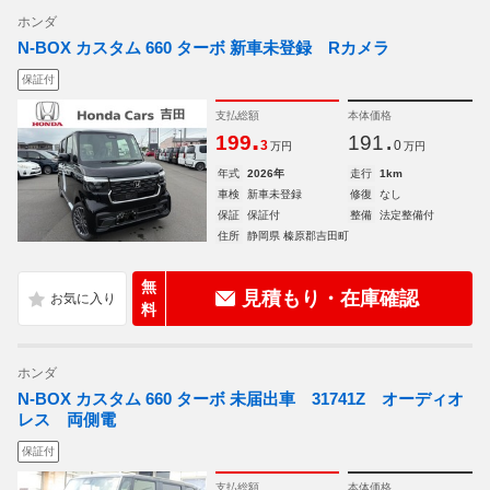
ホンダ
N-BOX カスタム 660 ターボ 新車未登録 Rカメラ
保証付
支払総額
本体価格
.
.
199
191
3
0
万円
万円
年式
2026年
走行
1km
車検
新車未登録
修復
なし
保証
保証付
整備
法定整備付
住所
静岡県 榛原郡吉田町
無
見積もり・在庫確認
料
ホンダ
N-BOX カスタム 660 ターボ 未届出車 31741Z オーディオ
レス 両側電
保証付
支払総額
本体価格