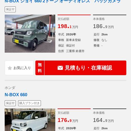
N-BOX ジョイ 660 2トーン オーディオレス バックカメラ
保証付
支払総額
本体価格
.
.
198
186
1
9
万円
万円
年式
2026年
走行
2km
車検
新車未登録
修復
なし
保証
保証付
整備
-
住所
三重県 鈴鹿市
無
見積もり・在庫確認
料
ホンダ
N-BOX 660
保証付
購入プラン付き
支払総額
本体価格
.
.
176
164
9
9
万円
万円
年式
2026年
走行
2km