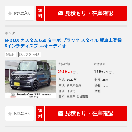
無
見積もり・在庫確認
料
ホンダ
N-BOX カスタム 660 ターボ ブラック スタイル 新車未登録
8インチディスプレ-オーディオ
保証付
購入プラン付き
支払総額
本体価格
.
.
208
196
3
9
万円
万円
年式
2026年
走行
2km
車検
新車未登録
修復
なし
保証
保証付
整備
-
住所
三重県 四日市市
無
見積もり・在庫確認
料