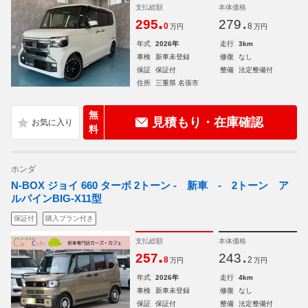
支払総額
本体価格
.
.
295
279
0
8
万円
万円
年式
2026年
走行
3km
車検
新車未登録
修復
なし
保証
保証付
整備
法定整備付
住所
三重県 名張市
無
見積もり・在庫確認
料
ホンダ
N-BOX ジョイ 660 ターボ 2トーン - 新車 - 2トーン ア
ルパインBIG-X11型
保証付
購入プラン付き
支払総額
本体価格
.
.
257
243
8
2
万円
万円
年式
2026年
走行
4km
車検
新車未登録
修復
なし
保証
保証付
整備
法定整備付