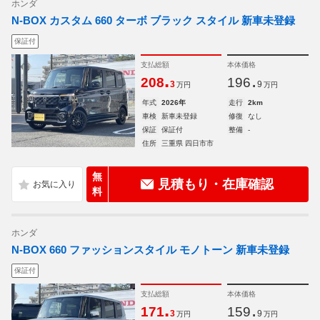
ホンダ
N-BOX カスタム 660 ターボ ブラック スタイル 新車未登録
保証付
支払総額
本体価格
.
.
208
196
3
9
万円
万円
年式
2026年
走行
2km
車検
新車未登録
修復
なし
保証
保証付
整備
-
住所
三重県 四日市市
無
見積もり・在庫確認
料
ホンダ
N-BOX 660 ファッションスタイル モノトーン 新車未登録
保証付
支払総額
本体価格
.
.
171
159
3
9
万円
万円