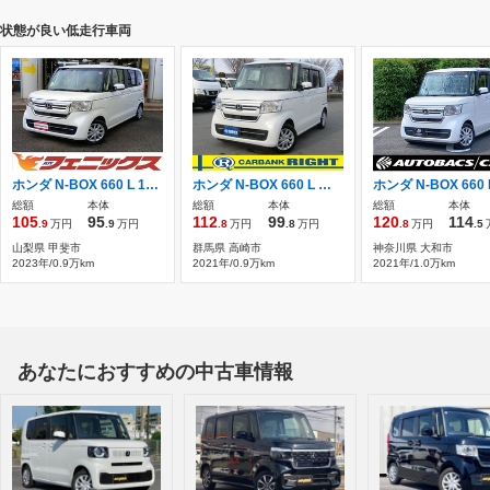
状態が良い低走行車両
ホンダ N-BOX 660 L 1オーナー/ホンダセンシング/ナビ/Bluetoot
ホンダ N-BOX 660 L 左オートスライド ブレーキサポート
総額
本体
総額
本体
総額
本体
105
95
112
99
120
114
.9
万円
.9
万円
.8
万円
.8
万円
.8
万円
.5
山梨県 甲斐市
群馬県 高崎市
神奈川県 大和市
2023年/0.9万km
2021年/0.9万km
2021年/1.0万km
あなたにおすすめの中古車情報