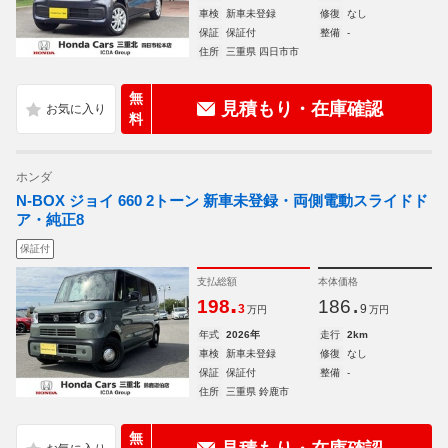
車検
新車未登録
修復
なし
保証
保証付
整備
-
住所
三重県 四日市市
無
見積もり・在庫確認
料
ホンダ
N-BOX ジョイ 660 2トーン 新車未登録・両側電動スライドド
ア・純正8
保証付
支払総額
本体価格
.
.
198
186
3
9
万円
万円
年式
2026年
走行
2km
車検
新車未登録
修復
なし
保証
保証付
整備
-
住所
三重県 鈴鹿市
無