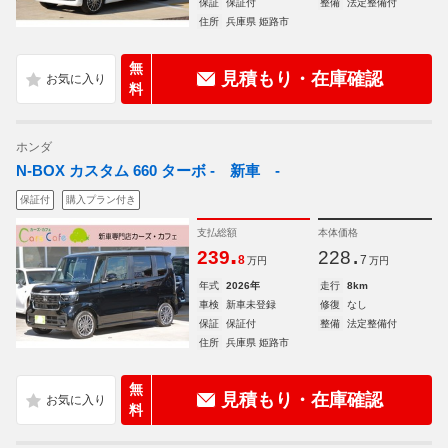
保証
保証付
整備
法定整備付
住所
兵庫県 姫路市
無
見積もり・在庫確認
料
ホンダ
N-BOX カスタム 660 ターボ - 新車 -
保証付
購入プラン付き
支払総額
本体価格
.
.
239
228
8
7
万円
万円
年式
2026年
走行
8km
車検
新車未登録
修復
なし
保証
保証付
整備
法定整備付
住所
兵庫県 姫路市
無
見積もり・在庫確認
料