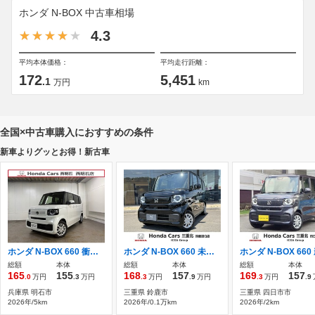
ホンダ N-BOX 中古車相場
4.3
平均本体価格：
平均走行距離：
172
5,451
.1
万円
km
全国×中古車購入におすすめの条件
新車よりグッとお得！新古車
ホンダ N-BOX 660 衝突軽減ブレーキ・両側スライド片側電動ス
ホンダ N-BOX 660 未登録新車 ディスプレイオーディオ
総額
本体
総額
本体
総額
本体
165
155
168
157
169
157
.0
万円
.3
万円
.3
万円
.9
万円
.3
万円
.9
兵庫県 明石市
三重県 鈴鹿市
三重県 四日市市
2026年/5km
2026年/0.1万km
2026年/2km