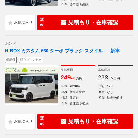
住所
埼玉県 加須市
無
見積もり・在庫確認
料
ホンダ
N-BOX カスタム 660 ターボ ブラック スタイル - 新車 -
保証付
購入プラン付き
支払総額
本体価格
.
.
249
238
6
5
万円
万円
年式
2026年
走行
3km
車検
新車未登録
修復
なし
保証
保証付
整備
法定整備付
住所
兵庫県 姫路市
無
見積もり・在庫確認
料