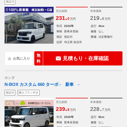
保証付
支払総額
本体価格
.
.
231
219
0
8
万円
万円
年式
2026年
走行
4km
車検
新車未登録
修復
なし
保証
保証付
整備
法定整備付
住所
埼玉県 加須市
無
見積もり・在庫確認
料
ホンダ
N-BOX カスタム 660 ターボ - 新車 -
保証付
購入プラン付き
支払総額
本体価格
.
.
239
228
8
7
万円
万円
年式
2026年
走行
8km
車検
新車未登録
修復
なし