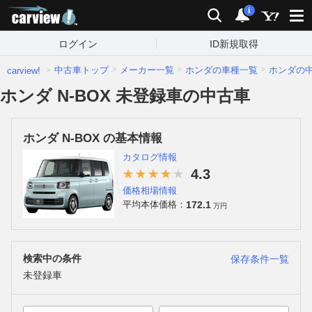
carview!
検索
通知
i
ログイン
ID新規取得
中古車トップ
メーカー一覧
ホンダの車種一覧
ホンダの
carview!
ホンダ N-BOX 未登録車の中古車
ホンダ N-BOX の基本情報
カタログ情報
4.3
価格相場情報
172.1
平均本体価格：
万円
検索中の条件
保存条件一覧
未登録車