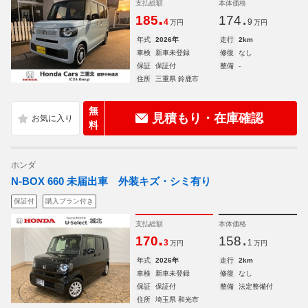
支払総額
本体価格
.
.
185
174
4
9
万円
万円
年式
2026年
走行
2km
車検
新車未登録
修復
なし
保証
保証付
整備
-
住所
三重県 鈴鹿市
無
見積もり・在庫確認
料
ホンダ
N-BOX 660 未届出車 外装キズ・シミ有り
保証付
購入プラン付き
支払総額
本体価格
.
.
170
158
3
1
万円
万円
年式
2026年
走行
2km
車検
新車未登録
修復
なし
保証
保証付
整備
法定整備付
住所
埼玉県 和光市