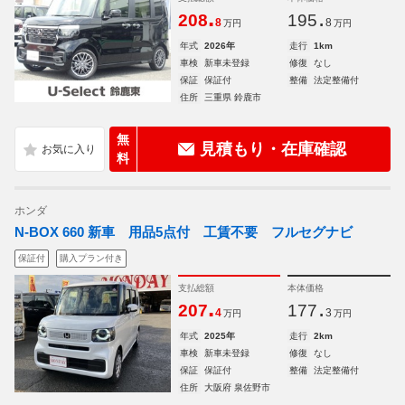
.
.
208
195
8
8
万円
万円
年式
2026年
走行
1km
車検
新車未登録
修復
なし
保証
保証付
整備
法定整備付
住所
三重県 鈴鹿市
無
見積もり・在庫確認
料
ホンダ
N-BOX 660 新車 用品5点付 工賃不要 フルセグナビ
保証付
購入プラン付き
支払総額
本体価格
.
.
207
177
4
3
万円
万円
年式
2025年
走行
2km
車検
新車未登録
修復
なし
保証
保証付
整備
法定整備付
住所
大阪府 泉佐野市