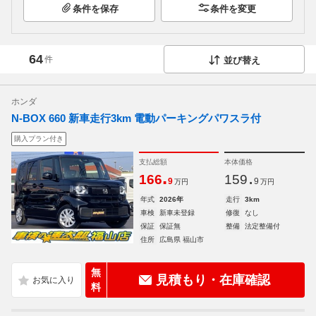
条件を保存
条件を変更
64
件
並び替え
ホンダ
N-BOX 660 新車走行3km 電動パーキングパワスラ付
購入プラン付き
支払総額
本体価格
.
.
166
159
9
9
万円
万円
年式
2026年
走行
3km
車検
新車未登録
修復
なし
保証
保証無
整備
法定整備付
住所
広島県 福山市
無
見積もり・在庫確認
料