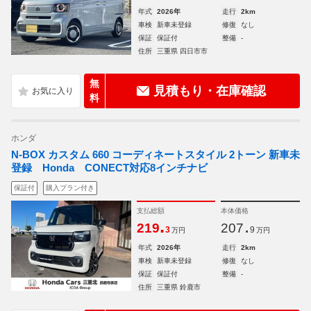
年式
2026年
走行
2km
車検
新車未登録
修復
なし
保証
保証付
整備
-
住所
三重県 四日市市
無
見積もり・在庫確認
料
ホンダ
N-BOX カスタム 660 コーディネートスタイル 2トーン 新車未
登録 Honda CONECT対応8インチナビ
保証付
購入プラン付き
支払総額
本体価格
.
.
219
207
3
9
万円
万円
年式
2026年
走行
2km
車検
新車未登録
修復
なし
保証
保証付
整備
-
住所
三重県 鈴鹿市