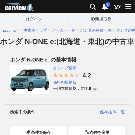
carview!
検索
通知
i
ログイン
ID新規取得
中古車トップ
メーカー一覧
ホンダの車種一覧
ホンダの
carview!
ホンダ N-ONE e:(北海道・東北)の中古車
ホンダ N-ONE e: の基本情報
カタログ情報
4.2
価格相場情報
217.9
平均本体価格：
万円
検索中の条件
保存条件一覧
条件を保存
条件を変更