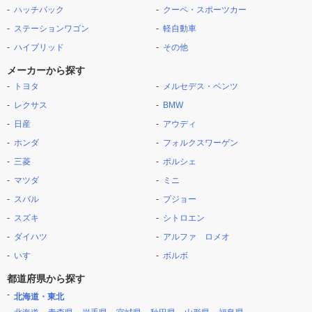
ハッチバック
クーペ・スポーツカー
ステーションワゴン
軽自動車
ハイブリッド
その他
メーカーから探す
トヨタ
メルセデス・ベンツ
レクサス
BMW
日産
アウディ
ホンダ
フォルクスワーゲン
三菱
ポルシェ
マツダ
ミニ
スバル
プジョー
スズキ
シトロエン
ダイハツ
アルファ ロメオ
いすゞ
ボルボ
都道府県から探す
北海道・東北