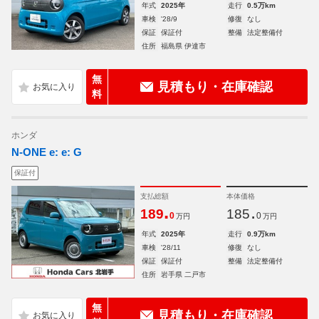
年式
2025年
走行
0.5万km
車検
'28/9
修復
なし
保証
保証付
整備
法定整備付
住所
福島県 伊達市
無
見積もり・在庫確認
料
ホンダ
N-ONE e: e: G
保証付
支払総額
本体価格
.
.
189
185
0
0
万円
万円
年式
2025年
走行
0.9万km
車検
'28/11
修復
なし
保証
保証付
整備
法定整備付
住所
岩手県 二戸市
無
見積もり・在庫確認