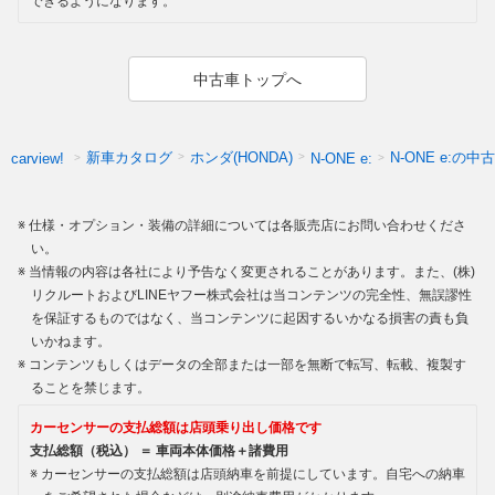
できるようになります。
中古車トップへ
新車カタログ
ホンダ(HONDA)
N-ONE e:の中
carview!
N-ONE e:
仕様・オプション・装備の詳細については各販売店にお問い合わせくださ
い。
当情報の内容は各社により予告なく変更されることがあります。また、(株)
リクルートおよびLINEヤフー株式会社は当コンテンツの完全性、無誤謬性
を保証するものではなく、当コンテンツに起因するいかなる損害の責も負
いかねます。
コンテンツもしくはデータの全部または一部を無断で転写、転載、複製す
ることを禁じます。
カーセンサーの支払総額は店頭乗り出し価格です
支払総額（税込） ＝ 車両本体価格＋諸費用
カーセンサーの支払総額は店頭納車を前提にしています。自宅への納車