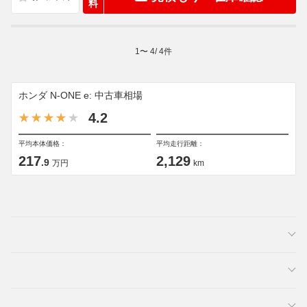
料
1
〜
4
/
4
件
ホンダ N-ONE e: 中古車相場
4.2
平均本体価格：
平均走行距離：
217
2,129
.9
万円
km