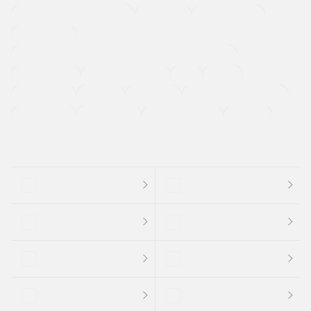
メーカー系販売店取り扱い車
修復歴無し
アルミホイール
寒冷地仕様車
過給機設定モデル（ターボ・スーパーチャージャーなど)
ETC
CDプレーヤー
カーナビゲーション
禁煙車
法定整備付き
保証付き
エアバッグ
ディスチャージドランプ
支払総顔あり
クーポンあり
車両品質評価書付
新着車両