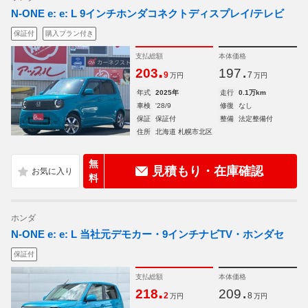
N-ONE e: e: L 9インチホンダコネクトディスプレイ/テレビ
保証付
購入プラン付き
支払総額
本体価格
.
.
203
197
9
7
万円
万円
年式
2025年
走行
0.1万km
車検
'28/9
修復
なし
保証
保証付
整備
法定整備付
住所
北海道 札幌市北区
無
見積もり・在庫確認
料
ホンダ
N-ONE e: e: L 当社元デモカー・9インチナビTV・ホンダセ
保証付
支払総額
本体価格
.
.
218
209
2
8
万円
万円