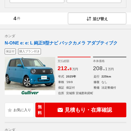
4
件
並び替え
ホンダ
N-ONE e: e: L 純正9型ナビ バックカメラ アダプティブク
保証付
購入プラン付き
支払総額
本体価格
.
.
212
208
8
1
万円
万円
年式
2025年
走行
225km
車検
'28/9
修復
なし
保証
保証付
整備
法定整備付
住所
宮城県 宮城郡利府町
無
見積もり・在庫確認
料
ホンダ