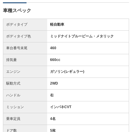
車種スペック
ボディタイプ
軽自動車
ボディタイプ色
ミッドナイトブルービーム・メタリック
車台番号末尾
460
排気量
660cc
エンジン
ガソリン(レギュラー)
駆動方式
2WD
ハンドル
右
ミッション
インパネCVT
乗車定員
4名
ドア数
5枚