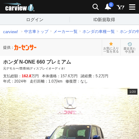
carview!
検索
通知
i
ログイン
ID新規取得
中古車トップ
メーカー一覧
ホンダの車種一覧
ホンダの
carview!
提供：
お気に入り
最近見た
一覧を見る
中古車
ホンダ N-ONE 660 プレミアム
元デモカー/禁煙/純ディスプレイオーディオ/
支払総額：
162.8
万円
本体価格：
157.6
万円
諸経費：
5.2
万円
年式：
2024
年
走行距離：
1.0
万km
修復歴：
なし
1
/
20