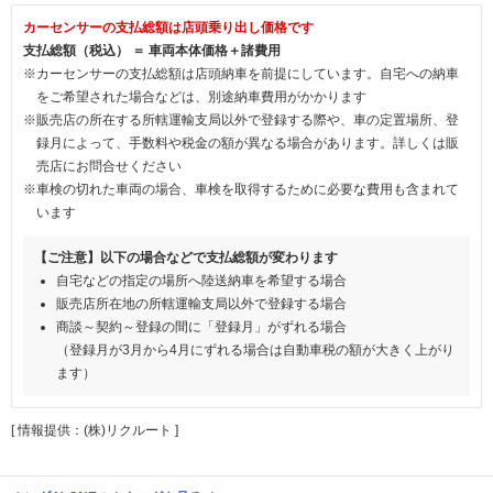
カーセンサーの支払総額は店頭乗り出し価格です
支払総額（税込） ＝ 車両本体価格＋諸費用
※カーセンサーの支払総額は店頭納車を前提にしています。自宅への納車
をご希望された場合などは、別途納車費用がかかります
※販売店の所在する所轄運輸支局以外で登録する際や、車の定置場所、登
録月によって、手数料や税金の額が異なる場合があります。詳しくは販
売店にお問合せください
※車検の切れた車両の場合、車検を取得するために必要な費用も含まれて
います
【ご注意】以下の場合などで支払総額が変わります
自宅などの指定の場所へ陸送納車を希望する場合
販売店所在地の所轄運輸支局以外で登録する場合
商談～契約～登録の間に「登録月」がずれる場合
（登録月が3月から4月にずれる場合は自動車税の額が大きく上がり
ます）
[ 情報提供：(株)リクルート ]