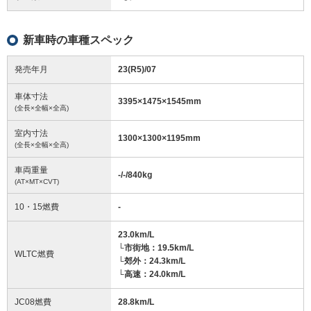
新車時の車種スペック
発売年月
23(R5)/07
車体寸法
3395
×
1475
×
1545
mm
(全長×全幅×全高)
室内寸法
1300
×
1300
×
1195
mm
(全長×全幅×全高)
車両重量
-/-/840
kg
(AT×MT×CVT)
10・15燃費
-
23.0km/L
└市街地：19.5km/L
WLTC燃費
└郊外：24.3km/L
└高速：24.0km/L
JC08燃費
28.8km/L