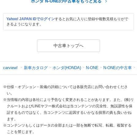
ホンダ N-ONEの中古車をもっと見る
Yahoo! JAPAN IDでログイン
するとお気に入りに登録や複数見積もりがで
きるようになります。
中古車トップへ
新車カタログ
ホンダ(HONDA)
N-ONEの中古車
carview!
N-ONE
※仕様・オプション・装備の詳細については各販売店にお問い合わせくださ
い。
※当情報の内容は各社により予告なく変更されることがあります。また、(株)リ
クルートおよびLINEヤフー株式会社は当コンテンツの完全性、無誤謬性を保
証するものではなく、当コンテンツに起因するいかなる損害の責も負いかね
ます。
※コンテンツもしくはデータの全部または一部を無断で転写、転載、複製する
ことを禁じます。