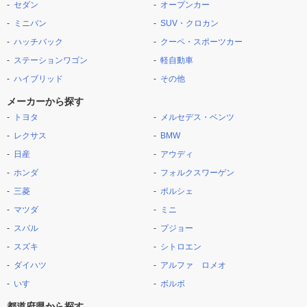
セダン
オープンカー
ミニバン
SUV・クロカン
ハッチバック
クーペ・スポーツカー
ステーションワゴン
軽自動車
ハイブリッド
その他
メーカーから探す
トヨタ
メルセデス・ベンツ
レクサス
BMW
日産
アウディ
ホンダ
フォルクスワーゲン
三菱
ポルシェ
マツダ
ミニ
スバル
プジョー
スズキ
シトロエン
ダイハツ
アルファ ロメオ
いすゞ
ボルボ
都道府県から探す