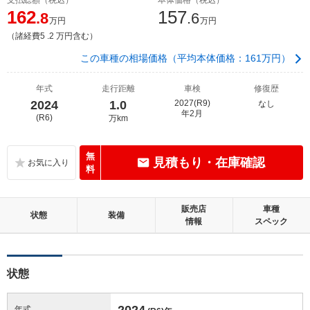
162
157
.8
.6
万円
万円
（諸経費5 .2 万円含む）
この車種の相場価格（平均本体価格：161万円）
年式
走行距離
車検
修復歴
2024
1.0
2027(R9)
なし
年2月
(R6)
万km
無
見積もり・在庫確認
料
販売店
車種
状態
装備
情報
スペック
状態
2024
年式