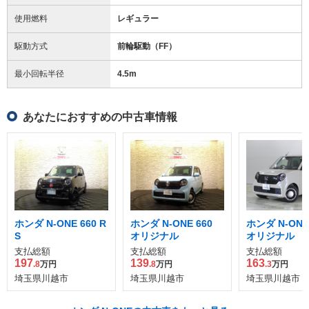
使用燃料
レギュラー
駆動方式
前輪駆動（FF）
最小回転半径
4.5
m
あなたにおすすめの中古車情報
ホンダ N-ONE 660 R
ホンダ N-ONE 660
ホンダ N-ONE
S
オリジナル
オリジナル
支払総額
支払総額
支払総額
197
139
163
.8
万円
.8
万円
.3
万円
埼玉県川越市
埼玉県川越市
埼玉県川越市