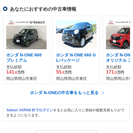
あなたにおすすめの中古車情報
ホンダ N-ONE 660
ホンダ N-ONE 660 G
ホンダ N-ONE
プレミアム
Lパッケージ
オリジナル ス
プラス アーバ
支払総額
支払総額
支払総額
141
55
171
.6
万円
.0
万円
.0
万円
岡山県岡山市東区
岡山県岡山市東区
岡山県岡山市東
ホンダ N-ONEの中古車をもっと見る
Yahoo! JAPAN IDでログイン
するとお気に入りに登録や複数見積もりがで
きるようになります。