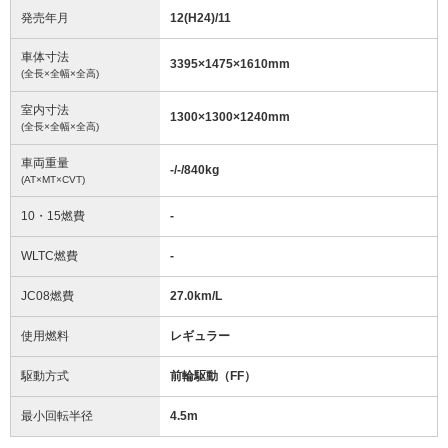
発売年月
12(H24)/11
車体寸法
3395
×
1475
×
1610
mm
(全長×全幅×全高)
室内寸法
1300
×
1300
×
1240
mm
(全長×全幅×全高)
車両重量
-/-/840
kg
(AT×MT×CVT)
10・15燃費
-
WLTC燃費
-
JC08燃費
27.0km/L
使用燃料
レギュラー
駆動方式
前輪駆動（FF）
最小回転半径
4.5
m