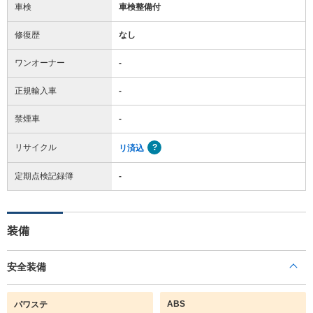
車検
車検整備付
修復歴
なし
ワンオーナー
-
正規輸入車
-
禁煙車
-
リサイクル
リ済込
定期点検記録簿
-
装備
安全装備
ABS
パワステ