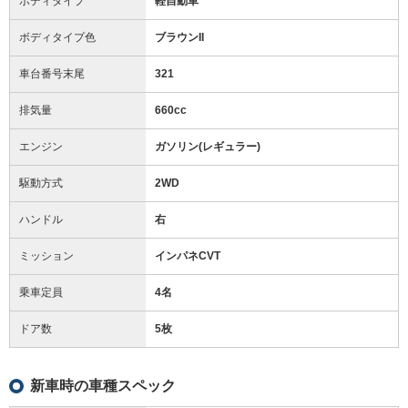
ボディタイプ
軽自動車
ボディタイプ色
ブラウンII
車台番号末尾
321
排気量
660cc
エンジン
ガソリン(レギュラー)
駆動方式
2WD
ハンドル
右
ミッション
インパネCVT
乗車定員
4名
ドア数
5枚
新車時の車種スペック