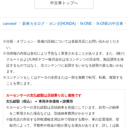
中古車トップへ
新車カタログ
ホンダ(HONDA)
N-ONEの中古車
carview!
N-ONE
※仕様・オプション・装備の詳細については各販売店にお問い合わせくださ
い。
※当情報の内容は各社により予告なく変更されることがあります。また、(株)リ
クルートおよびLINEヤフー株式会社は当コンテンツの完全性、無誤謬性を保
証するものではなく、当コンテンツに起因するいかなる損害の責も負いかね
ます。
※コンテンツもしくはデータの全部または一部を無断で転写、転載、複製する
ことを禁じます。
カーセンサーの支払総額は店頭乗り出し価格です
支払総額（税込） ＝ 車両本体価格＋諸費用
※カーセンサーの支払総額は店頭納車を前提にしています。自宅への納車
をご希望された場合などは、別途納車費用がかかります
※販売店の所在する所轄運輸支局以外で登録する際や、車の定置場所、登
録月によって、手数料や税金の額が異なる場合があります。詳しくは販