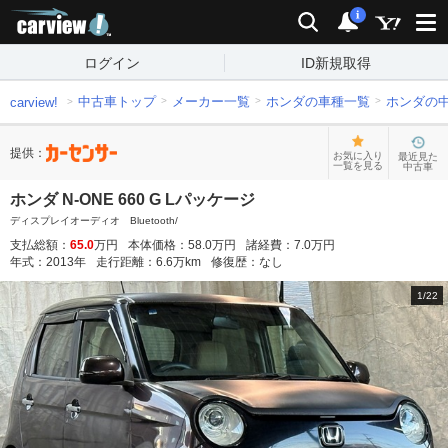
carview!
検索
通知
i
ログイン
ID新規取得
中古車トップ
メーカー一覧
ホンダの車種一覧
ホンダの
carview!
提供：
お気に入り
最近見た
一覧を見る
中古車
ホンダ N-ONE 660 G Lパッケージ
ディスプレイオーディオ Bluetooth/
支払総額：
65.0
万円
本体価格：
58.0
万円
諸経費：
7.0
万円
年式：
2013
年
走行距離：
6.6
万km
修復歴：
なし
1
/
22