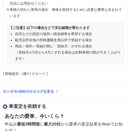
売店にお問合せください
※車検の切れた車両の場合、車検を取得するために必要な費用も含まれて
います
【ご注意】以下の場合などで支払総額が変わります
自宅などの指定の場所へ陸送納車を希望する場合
販売店所在地の所轄運輸支局以外で登録する場合
商談～契約～登録の間に「登録月」がずれる場合
（登録月が3月から4月にずれる場合は自動車税の額が大きく上がり
ます）
[ 情報提供：(株)リクルート ]
ホンダ N-ONEのカタログを見る
車査定を依頼する
あなたの愛車、今いくら？
申込み
最短3時間後
に
最大20社
から愛車の査定結果をWebでお知
らせ！