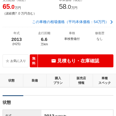
65
58
.0
.0
万円
万円
（諸経費7 .0 万円含む）
この車種の相場価格（平均本体価格：54万円）
年式
走行距離
車検
修復歴
2013
6.6
車検整備付
なし
(H25)
万km
無
見積もり・在庫確認
料
購入
販売店
車種
状態
装備
プラン
情報
スペック
状態
2013
年式