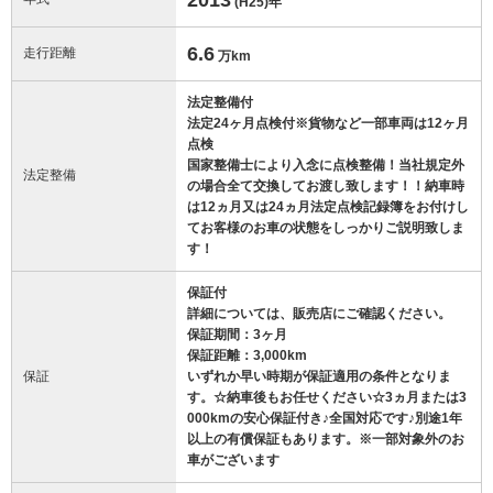
(H25)
年
6.6
走行距離
万km
法定整備付
法定24ヶ月点検付※貨物など一部車両は12ヶ月
点検
国家整備士により入念に点検整備！当社規定外
法定整備
の場合全て交換してお渡し致します！！納車時
は12ヵ月又は24ヵ月法定点検記録簿をお付けし
てお客様のお車の状態をしっかりご説明致しま
す！
保証付
詳細については、販売店にご確認ください。
保証期間：3ヶ月
保証距離：3,000km
保証
いずれか早い時期が保証適用の条件となりま
す。☆納車後もお任せください☆3ヵ月または3
000kmの安心保証付き♪全国対応です♪別途1年
以上の有償保証もあります。※一部対象外のお
車がございます