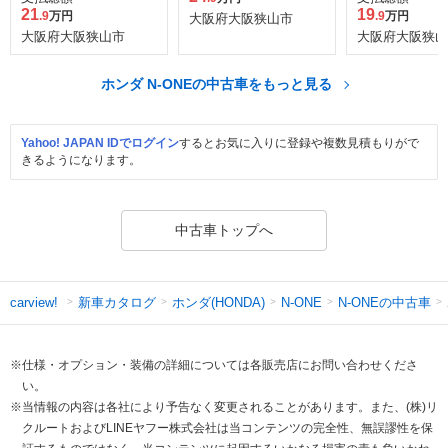
21
19
.9
万円
.9
万円
大阪府大阪狭山市
大阪府大阪狭山市
大阪府大阪狭山
ホンダ N-ONEの中古車をもっと見る
Yahoo! JAPAN IDでログイン
するとお気に入りに登録や複数見積もりがで
きるようになります。
中古車トップへ
新車カタログ
ホンダ(HONDA)
N-ONEの中古車
carview!
N-ONE
※仕様・オプション・装備の詳細については各販売店にお問い合わせくださ
い。
※当情報の内容は各社により予告なく変更されることがあります。また、(株)リ
クルートおよびLINEヤフー株式会社は当コンテンツの完全性、無誤謬性を保