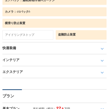
エアバック：運転席/助手席/-/カーテン
カメラ：-/-/バック/-
横滑り防止装置
盗難防止装置
アイドリングストップ
快適装備
インテリア
エクステリア
プラン
27
基本プラン
支払総額（税込）
.9
万円