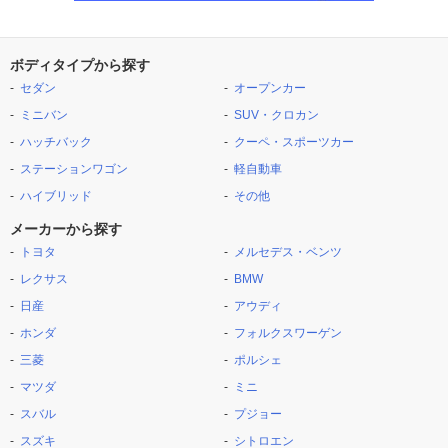
ボディタイプから探す
セダン
オープンカー
ミニバン
SUV・クロカン
ハッチバック
クーペ・スポーツカー
ステーションワゴン
軽自動車
ハイブリッド
その他
メーカーから探す
トヨタ
メルセデス・ベンツ
レクサス
BMW
日産
アウディ
ホンダ
フォルクスワーゲン
三菱
ポルシェ
マツダ
ミニ
スバル
プジョー
スズキ
シトロエン