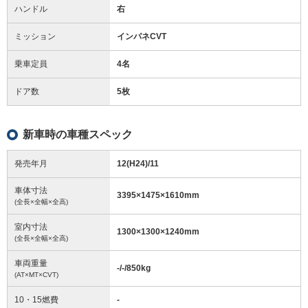
ハンドル
右
ミッション
インパネCVT
乗車定員
4名
ドア数
5枚
新車時の車種スペック
発売年月
12(H24)/11
車体寸法
3395
×
1475
×
1610
mm
(全長×全幅×全高)
室内寸法
1300
×
1300
×
1240
mm
(全長×全幅×全高)
車両重量
-/-/850
kg
(AT×MT×CVT)
10・15燃費
-