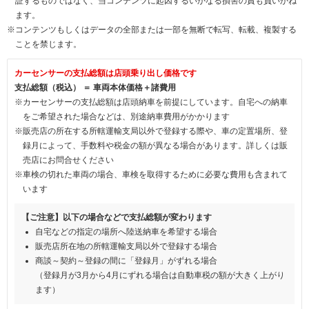
証するものではなく、当コンテンツに起因するいかなる損害の責も負いかね
ます。
※コンテンツもしくはデータの全部または一部を無断で転写、転載、複製する
ことを禁じます。
カーセンサーの支払総額は店頭乗り出し価格です
支払総額（税込） ＝ 車両本体価格＋諸費用
※カーセンサーの支払総額は店頭納車を前提にしています。自宅への納車
をご希望された場合などは、別途納車費用がかかります
※販売店の所在する所轄運輸支局以外で登録する際や、車の定置場所、登
録月によって、手数料や税金の額が異なる場合があります。詳しくは販
売店にお問合せください
※車検の切れた車両の場合、車検を取得するために必要な費用も含まれて
います
【ご注意】以下の場合などで支払総額が変わります
自宅などの指定の場所へ陸送納車を希望する場合
販売店所在地の所轄運輸支局以外で登録する場合
商談～契約～登録の間に「登録月」がずれる場合
（登録月が3月から4月にずれる場合は自動車税の額が大きく上がり
ます）