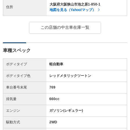
大阪府大阪狭山市池之原1-850-1
住所
地図を見る（Yahoo!マップ）
この店舗の中古車在庫一覧
車種スペック
ボディタイプ
軽自動車
ボディタイプ色
レッドメタリックツートン
車台番号末尾
769
排気量
660cc
エンジン
ガソリン(レギュラー)
駆動方式
2WD