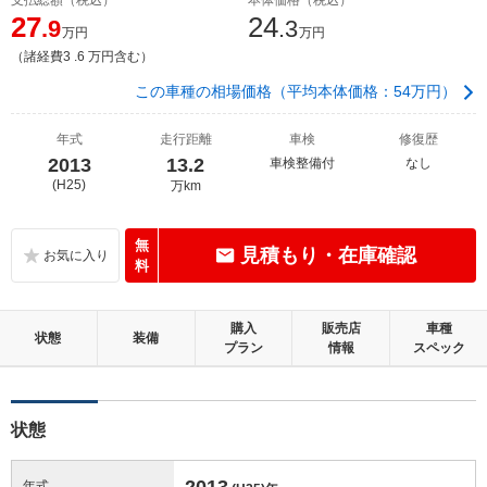
27
24
.9
.3
万円
万円
（諸経費3 .6 万円含む）
この車種の相場価格（平均本体価格：54万円）
年式
走行距離
車検
修復歴
2013
13.2
車検整備付
なし
(H25)
万km
無
見積もり・在庫確認
料
購入
販売店
車種
状態
装備
プラン
情報
スペック
状態
2013
年式