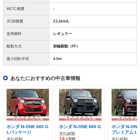
WLTC燃費
-
JC08燃費
23.2km/L
使用燃料
レギュラー
駆動方式
前輪駆動（FF）
最小回転半径
4.5
m
あなたにおすすめの中古車情報
ホンダ N-ONE 660 G
ホンダ N-ONE 660 G
ホンダ N-ONE
Lパッケージ
プレミアム L
支払総額
ージ
24
支払総額
支払総額
.9
万円