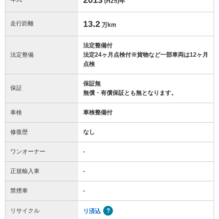
(H25)
年
13.2
走行距離
万km
法定整備付
法定整備
法定24ヶ月点検付※貨物など一部車両は12ヶ月
点検
保証無
保証
無償・有償保証とも無となります。
車検
車検整備付
修復歴
なし
ワンオーナー
-
正規輸入車
-
禁煙車
-
リサイクル
リ済込