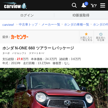
carview!
検索
通知
i
ログイン
ID新規取得
中古車トップ
メーカー一覧
ホンダの車種一覧
ホンダの
carview!
提供：
お気に入り
最近見た
一覧を見る
中古車
ホンダ N-ONE 660 ツアラー Lパッケージ
ターボ パドルシフト スマートキー/
支払総額：
27.9
万円
本体価格：
24.3
万円
諸経費：
3.6
万円
年式：
2013
年
走行距離：
13.2
万km
修復歴：
なし
1
/
22