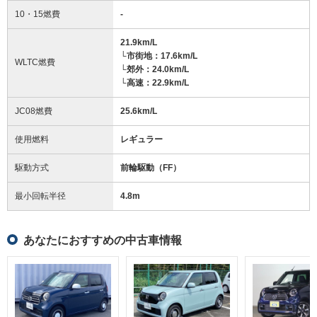
10・15燃費
-
21.9km/L
└市街地：17.6km/L
WLTC燃費
└郊外：24.0km/L
└高速：22.9km/L
JC08燃費
25.6km/L
使用燃料
レギュラー
駆動方式
前輪駆動（FF）
最小回転半径
4.8
m
あなたにおすすめの中古車情報