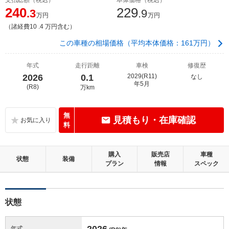
240
229
.3
.9
万円
万円
（諸経費10 .4 万円含む）
この車種の相場価格（平均本体価格：161万円）
年式
走行距離
車検
修復歴
2026
0.1
2029(R11)
なし
年5月
(R8)
万km
無
見積もり・在庫確認
料
購入
販売店
車種
状態
装備
プラン
情報
スペック
状態
2026
年式