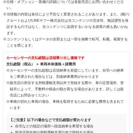
※仕様・オプション・装備の詳細については各販売店にお問い合わせくださ
い。
※当情報の内容は各社により予告なく変更されることがあります。また、(株)リ
クルートおよびLINEヤフー株式会社は当コンテンツの完全性、無誤謬性を保
証するものではなく、当コンテンツに起因するいかなる損害の責も負いかね
ます。
※コンテンツもしくはデータの全部または一部を無断で転写、転載、複製する
ことを禁じます。
カーセンサーの支払総額は店頭乗り出し価格です
支払総額（税込） ＝ 車両本体価格＋諸費用
※カーセンサーの支払総額は店頭納車を前提にしています。自宅への納車
をご希望された場合などは、別途納車費用がかかります
※販売店の所在する所轄運輸支局以外で登録する際や、車の定置場所、登
録月によって、手数料や税金の額が異なる場合があります。詳しくは販
売店にお問合せください
※車検の切れた車両の場合、車検を取得するために必要な費用も含まれて
います
【ご注意】以下の場合などで支払総額が変わります
自宅などの指定の場所へ陸送納車を希望する場合
販売店所在地の所轄運輸支局以外で登録する場合