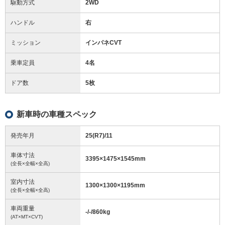
駆動方式
2WD
ハンドル
右
ミッション
インパネCVT
乗車定員
4名
ドア数
5枚
新車時の車種スペック
発売年月
25(R7)/11
車体寸法
3395
×
1475
×
1545
mm
(全長×全幅×全高)
室内寸法
1300
×
1300
×
1195
mm
(全長×全幅×全高)
車両重量
-/-/860
kg
(AT×MT×CVT)