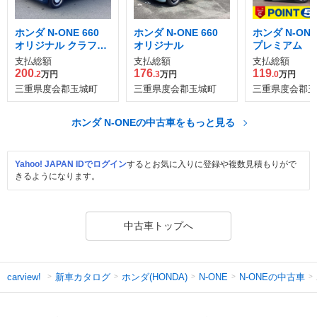
ホンダ N-ONE 660
ホンダ N-ONE 660
ホンダ N-ONE
オリジナル クラフト
オリジナル
プレミアム
スタイル
支払総額
支払総額
支払総額
200
176
119
.2
万円
.3
万円
.0
万円
三重県度会郡玉城町
三重県度会郡玉城町
三重県度会郡玉
ホンダ N-ONEの中古車をもっと見る
Yahoo! JAPAN IDでログイン
するとお気に入りに登録や複数見積もりがで
きるようになります。
中古車トップへ
新車カタログ
ホンダ(HONDA)
N-ONEの中古車
carview!
N-ONE