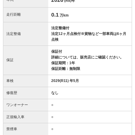
(R8)
年
0.1
走行距離
万km
法定整備付
法定整備
法定12ヶ月点検付※貨物など一部車両は6ヶ月
点検
保証付
詳細については、販売店にご確認ください。
保証
保証期間：1年
保証距離：無制限
車検
2029(R11) 年5月
修復歴
なし
ワンオーナー
○
正規輸入車
○
禁煙車
○