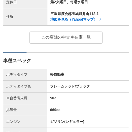
定休日
第2火曜日、毎週水曜日
三重県度会郡玉城町井倉118-1
住所
地図を見る（Yahoo!マップ）
この店舗の中古車在庫一覧
車種スペック
ボディタイプ
軽自動車
ボディタイプ色
フレームレッド/ブラック
車台番号末尾
502
排気量
660cc
エンジン
ガソリン(レギュラー)