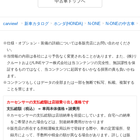
中古車トップへ
新車カタログ
ホンダ(HONDA)
N-ONEの中古車
carview!
N-ONE
※仕様・オプション・装備の詳細については各販売店にお問い合わせくださ
い。
※当情報の内容は各社により予告なく変更されることがあります。また、(株)リ
クルートおよびLINEヤフー株式会社は当コンテンツの完全性、無誤謬性を保
証するものではなく、当コンテンツに起因するいかなる損害の責も負いかね
ます。
※コンテンツもしくはデータの全部または一部を無断で転写、転載、複製する
ことを禁じます。
カーセンサーの支払総額は店頭乗り出し価格です
支払総額（税込） ＝ 車両本体価格＋諸費用
※カーセンサーの支払総額は店頭納車を前提にしています。自宅への納車
をご希望された場合などは、別途納車費用がかかります
※販売店の所在する所轄運輸支局以外で登録する際や、車の定置場所、登
録月によって、手数料や税金の額が異なる場合があります。詳しくは販