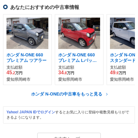
あなたにおすすめの中古車情報
ホンダ N-ONE 660
ホンダ N-ONE 660
ホンダ N-ONE
プレミアム ツアラー
プレミアム Lパッケ
スタンダード 
ージ
支払総額
支払総額
支払総額
45
34
49
.2
万円
.8
万円
.9
万円
愛知県岡崎市
愛知県岡崎市
愛知県岡崎市
ホンダ N-ONEの中古車をもっと見る
Yahoo! JAPAN IDでログイン
するとお気に入りに登録や複数見積もりがで
きるようになります。