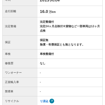
(H25)
年
16.0
走行距離
万km
法定整備付
法定整備
法定24ヶ月点検付※貨物など一部車両は12ヶ月
点検
保証無
保証
無償・有償保証とも無となります。
車検
車検整備付
修復歴
なし
ワンオーナー
-
正規輸入車
-
禁煙車
-
リサイクル
リ済込