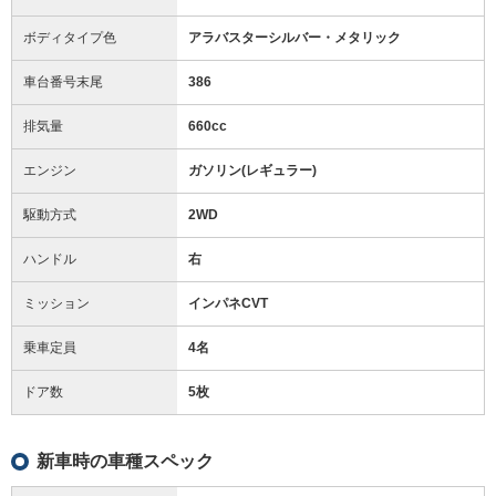
ボディタイプ色
アラバスターシルバー・メタリック
車台番号末尾
386
排気量
660cc
エンジン
ガソリン(レギュラー)
駆動方式
2WD
ハンドル
右
ミッション
インパネCVT
乗車定員
4名
ドア数
5枚
新車時の車種スペック