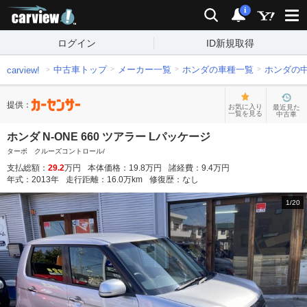
carview!
検索
通知
i
ログイン
ID新規取得
中古車トップ
メーカー一覧
ホンダの車種一覧
ホンダの
carview!
提供：
お気に入り
最近見た
一覧を見る
中古車
ホンダ N-ONE 660 ツアラー Lパッケージ
ターボ クルーズコントロール/
支払総額：
29.2
万円
本体価格：
19.8
万円
諸経費：
9.4
万円
年式：
2013
年
走行距離：
16.0
万km
修復歴：
なし
1
/
20