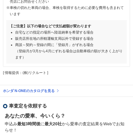
売店にお問合せください
※車検の切れた車両の場合、車検を取得するために必要な費用も含まれて
います
【ご注意】以下の場合などで支払総額が変わります
自宅などの指定の場所へ陸送納車を希望する場合
販売店所在地の所轄運輸支局以外で登録する場合
商談～契約～登録の間に「登録月」がずれる場合
（登録月が3月から4月にずれる場合は自動車税の額が大きく上がり
ます）
[ 情報提供：(株)リクルート ]
ホンダ N-ONEのカタログを見る
車査定を依頼する
あなたの愛車、今いくら？
申込み
最短3時間後
に
最大20社
から愛車の査定結果をWebでお知
らせ！