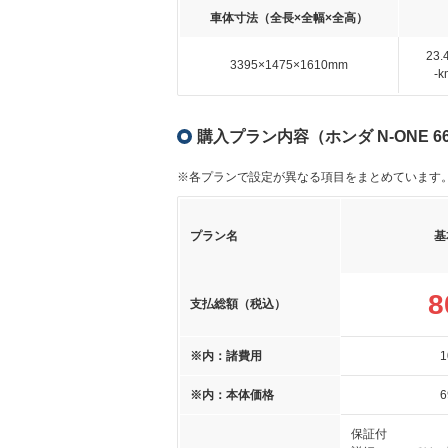
車体寸法（全長×全幅×全高）
23
3395×1475×1610mm
-
購入プラン内容（ホンダ N-ONE 66
※各プランで設定が異なる項目をまとめています
プラン名
基
8
支払総額（税込）
※内：諸費用
1
※内：本体価格
6
保証付