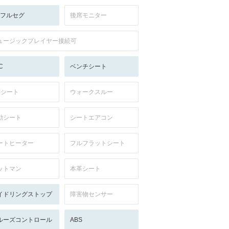
V:フルセグ
後席モニター
ュージックプレイヤー接続可
C
ベンチシート
列シート
ウォークスルー
動シート
シートエアコン
ートヒーター
フルフラットシート
ットマン
本革シート
イドリングストップ
障害物センサー
ルーズコントロール
ABS