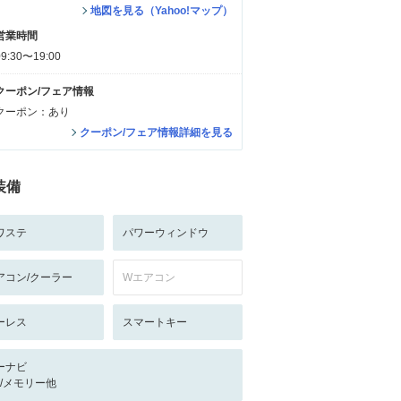
地図を見る（Yahoo!マップ）
営業時間
09:30〜19:00
クーポン/フェア情報
クーポン：あり
クーポン/フェア情報詳細を見る
装備
ワステ
パワーウィンドウ
アコン/クーラー
Wエアコン
ーレス
スマートキー
ーナビ
-/-/メモリー他