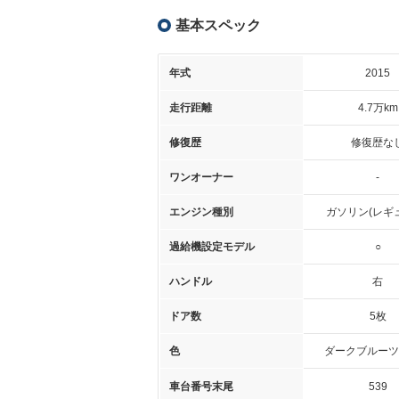
基本スペック
年式
2015
走行距離
4.7万km
修復歴
修復歴な
ワンオーナー
-
エンジン種別
ガソリン(レギ
過給機設定モデル
○
ハンドル
右
ドア数
5枚
色
ダークブルーツ
車台番号末尾
539