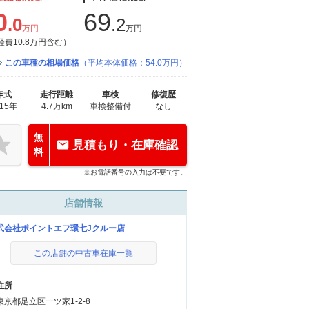
0
69
.0
.2
万円
万円
経費10.8万円含む）
この車種の相場価格
（平均本体価格：54.0万円）
年式
走行距離
車検
修復歴
015年
4.7万km
車検整備付
なし
無
見積もり・在庫確認
料
※お電話番号の入力は不要です。
店舗情報
式会社ポイントエフ環七Jクルー店
この店舗の中古車在庫一覧
住所
東京都足立区一ツ家1-2-8