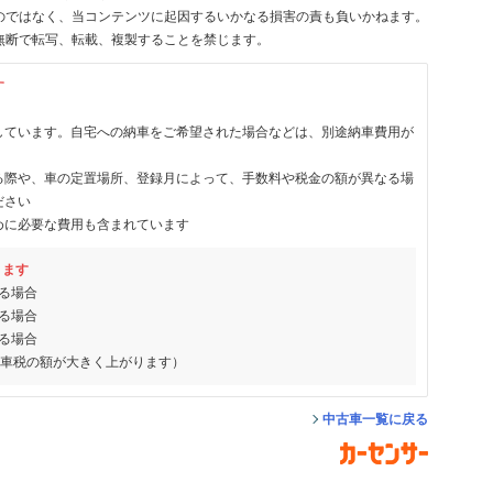
のではなく、当コンテンツに起因するいかなる損害の責も負いかねます。
無断で転写、転載、複製することを禁じます。
す
しています。自宅への納車をご希望された場合などは、別途納車費用が
る際や、車の定置場所、登録月によって、手数料や税金の額が異なる場
ださい
めに必要な費用も含まれています
ります
る場合
る場合
る場合
動車税の額が大きく上がります）
中古車一覧に戻る