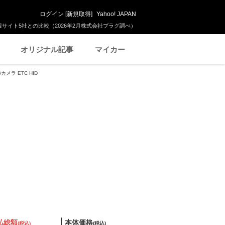
ログイン
[
新規取得
]
Yahoo! JAPAN
サイト5社との比較（2026年2月株式会社プラグ調べ）
オリジナル記事
マイカー
カメラ ETC HID
払総額
本体価格
(税込)
(税込)