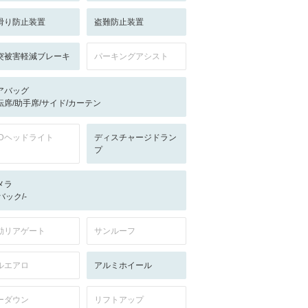
滑り防止装置
盗難防止装置
突被害軽減ブレーキ
パーキングアシスト
アバッグ
転席/助手席/サイド/カーテン
EDヘッドライト
ディスチャージドラン
プ
メラ
-/バック/-
動リアゲート
サンルーフ
ルエアロ
アルミホイール
ーダウン
リフトアップ