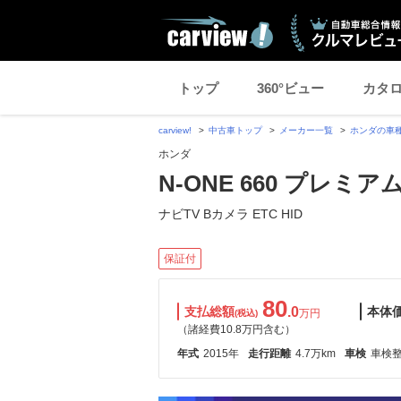
トップ
360°ビュー
カタ
carview!
中古車トップ
メーカー一覧
ホンダの車
ホンダ
N-ONE 660 プレミ
ナビTV Bカメラ ETC HID
保証付
80
支払総額
.0
本体
万円
(税込)
（諸経費10.8万円含む）
年式
2015年
走行距離
4.7万km
車検
車検