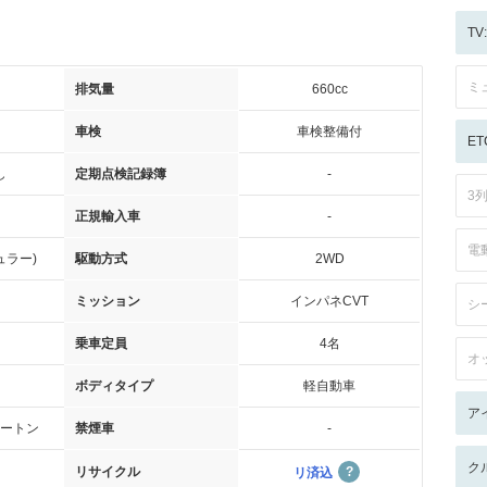
T
ミ
排気量
660cc
車検
車検整備付
ET
し
定期点検記録簿
-
3
正規輸入車
-
電
ュラー)
駆動方式
2WD
ミッション
インパネCVT
シ
乗車定員
4名
オ
ボディタイプ
軽自動車
ア
ートン
禁煙車
-
ク
リサイクル
リ済込