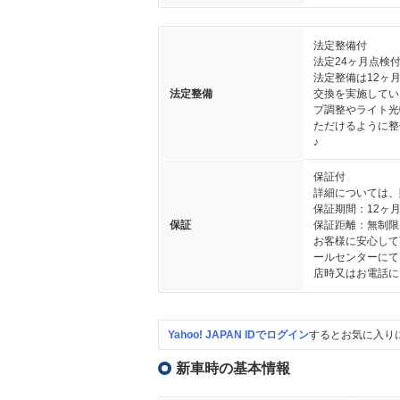
法定整備付
法定24ヶ月点検
法定整備は12ヶ
法定整備
交換を実施してい
プ調整やライト光
ただけるように整
♪
保証付
詳細については、
保証期間：12ヶ
保証
保証距離：無制限
お客様に安心して
ールセンターにて
店時又はお電話に
Yahoo! JAPAN IDでログイン
するとお気に入り
新車時の基本情報