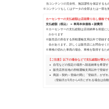
当コンテンツの完全性、無誤謬性を保証するも
※コンテンツもしくはデータの全部または一部を
カーセンサーの支払総額は店頭乗り出し価格で
支払総額（税込） ＝ 車両本体価格＋諸費用
※カーセンサーの支払総額は店頭納車を前提に
かかります
※販売店の所在する所轄運輸支局以外で登録す
合があります。詳しくは販売店にお問合せく
※車検の切れた車両の場合、車検を取得するた
【ご注意】以下の場合などで支払総額が変わ
自宅などの指定の場所へ陸送納車を希望す
販売店所在地の所轄運輸支局以外で登録す
商談～契約～登録の間に「登録月」がずれ
（登録月が3月から4月にずれる場合は自