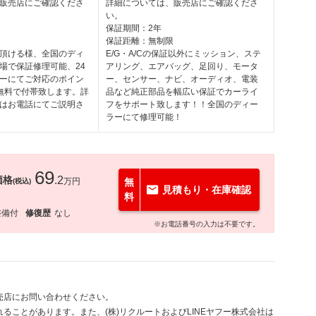
販売店にご確認くださ
詳細については、販売店にご確認くださ
い。
月
保証期間：2年
保証距離：無制限
頂ける様、全国のディ
E/G・A/Cの保証以外にミッション、ステ
場で保証修理可能、24
アリング、エアバッグ、足回り、モータ
ーにてご対応のポイン
ー、センサー、ナビ、オーディオ、電装
無料で付帯致します。詳
品など純正部品を幅広い保証でカーライ
はお電話にてご説明さ
フをサポート致します！！全国のディー
ラーにて修理可能！
69
価格
.2
万円
無
(税込)
見積もり・在庫確認
料
整備付
修復歴
なし
※お電話番号の入力は不要です。
売店にお問い合わせください。
ることがあります。また、(株)リクルートおよびLINEヤフー株式会社は