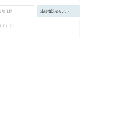
冷地仕様
過給機設定モデル
ライドドア