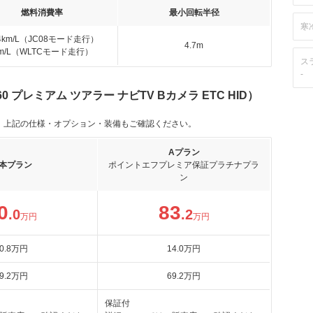
燃料消費率
最小回転半径
寒
.4km/L（JC08モード走行）
4.7m
km/L（WLTCモード走行）
ス
-
0 プレミアム ツアラー ナビTV Bカメラ ETC HID）
。上記の仕様・オプション・装備もご確認ください。
Aプラン
本プラン
ポイントエフプレミア保証プラチナプラ
ン
0
83
.0
.2
万円
万円
0
.8
万円
14
.0
万円
9
.2
万円
69
.2
万円
保証付