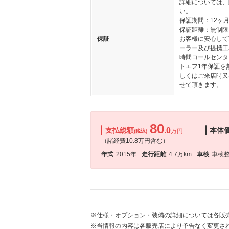
詳細については、
い。
保証期間：12ヶ
保証距離：無制限
保証
お客様に安心して
ーラー及び提携工
時間コールセンタ
トエフ1年保証を
しくはご来店時又
せて頂きます。
80
支払総額
.0
本体
万円
(税込)
（諸経費10.8万円含む）
年式
2015年
走行距離
4.7万km
車検
車検
※仕様・オプション・装備の詳細については各販
※当情報の内容は各販売店により予告なく変更され