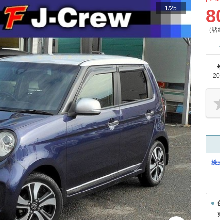
1
/
25
8
（諸
2
株