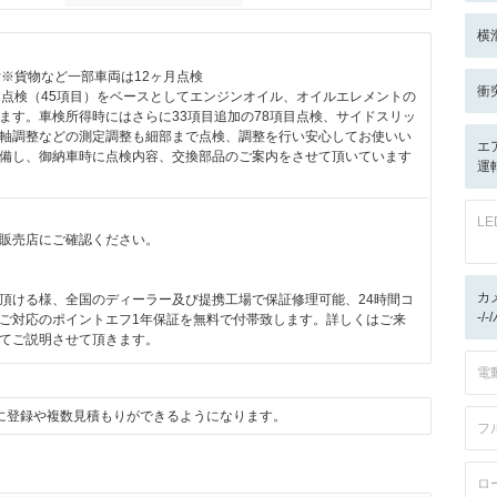
横
付※貨物など一部車両は12ヶ月点検
衝
月点検（45項目）をベースとしてエンジンオイル、オイルエレメントの
ます。車検所得時にはさらに33項目追加の78項目点検、サイドスリッ
軸調整などの測定調整も細部まで点検、調整を行い安心してお使いい
エ
備し、御納車時に点検内容、交換部品のご案内をさせて頂いています
運
L
販売店にご確認ください。
月
カ
頂ける様、全国のディーラー及び提携工場で保証修理可能、24時間コ
-/
ご対応のポイントエフ1年保証を無料で付帯致します。詳しくはご来
てご説明させて頂きます。
電
に登録や複数見積もりができるようになります。
フ
ロ