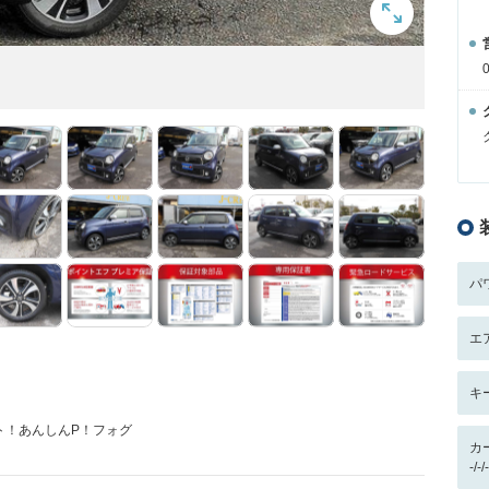
パ
エ
キ
イト！あんしんP！フォグ
カ
-/