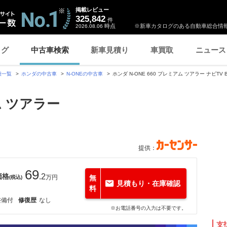
掲載レビュー
325,842
件
時点
※新車カタログのある自動車総合情報
2026.08.06
ログ
中古車検索
新車見積り
車買取
ニュース
種一覧
ホンダの中古車
N-ONEの中古車
ホンダ N-ONE 660 プレミアム ツアラー ナビTV B
アム ツアラー
提供：
69
価格
.2
万円
無
(税込)
見積もり・在庫確認
料
整備付
修復歴
なし
※お電話番号の入力は不要です。
支