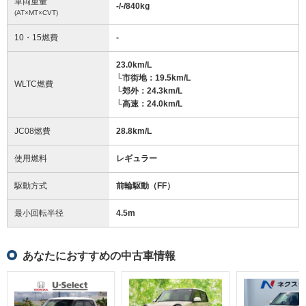
車両重量
-/-/840
kg
(AT×MT×CVT)
10・15燃費
-
23.0km/L
└市街地：19.5km/L
WLTC燃費
└郊外：24.3km/L
└高速：24.0km/L
JC08燃費
28.8km/L
使用燃料
レギュラー
駆動方式
前輪駆動（FF）
最小回転半径
4.5
m
あなたにおすすめの中古車情報