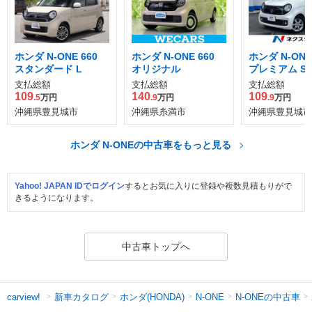
ホンダ N-ONE 660
ホンダ N-ONE 660
ホンダ N-ONE
スタンダード L
オリジナル
プレミアム S
ージ
支払総額
支払総額
支払総額
109
140
109
.5
万円
.9
万円
.9
万円
沖縄県豊見城市
沖縄県糸満市
沖縄県豊見城市
ホンダ N-ONEの中古車をもっと見る
Yahoo! JAPAN IDでログイン
するとお気に入りに登録や複数見積もりがで
きるようになります。
中古車トップへ
新車カタログ
ホンダ(HONDA)
N-ONEの中古車
carview!
N-ONE