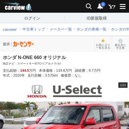
carview!
検索
通知
i
ログイン
ID新規取得
中古車トップ
メーカー一覧
ホンダの車種一覧
ホンダの
carview!
提供：
お気に入り
最近見た
一覧を見る
中古車
ホンダ N-ONE 660 オリジナル
純正ナビ スマートキー/ETC/リアカメラ/カ/
支払総額：
144.5
万円
本体価格：
134.8
万円
諸経費：
9.7
万円
年式：
2020
年
走行距離：
3.5
万km
修復歴：
なし
1
/
21