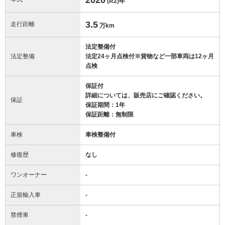
(R2)
年
3.5
走行距離
万km
法定整備付
法定整備
法定24ヶ月点検付※貨物など一部車両は12ヶ月
点検
保証付
詳細については、販売店にご確認ください。
保証
保証期間：1年
保証距離：無制限
車検
車検整備付
修復歴
なし
ワンオーナー
-
正規輸入車
-
禁煙車
-