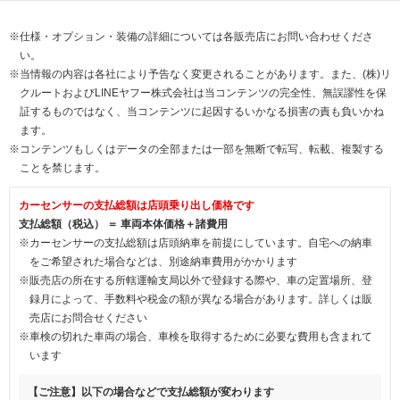
※仕様・オプション・装備の詳細については各販売店にお問い合わせくださ
い。
※当情報の内容は各社により予告なく変更されることがあります。また、(株)リ
クルートおよびLINEヤフー株式会社は当コンテンツの完全性、無誤謬性を保
証するものではなく、当コンテンツに起因するいかなる損害の責も負いかね
ます。
※コンテンツもしくはデータの全部または一部を無断で転写、転載、複製する
ことを禁じます。
カーセンサーの支払総額は店頭乗り出し価格です
支払総額（税込） ＝ 車両本体価格＋諸費用
※カーセンサーの支払総額は店頭納車を前提にしています。自宅への納車
をご希望された場合などは、別途納車費用がかかります
※販売店の所在する所轄運輸支局以外で登録する際や、車の定置場所、登
録月によって、手数料や税金の額が異なる場合があります。詳しくは販
売店にお問合せください
※車検の切れた車両の場合、車検を取得するために必要な費用も含まれて
います
【ご注意】以下の場合などで支払総額が変わります