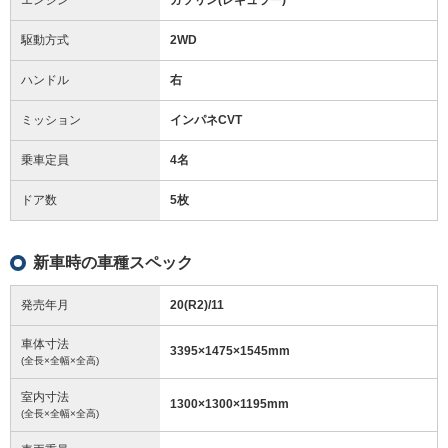
駆動方式
2WD
ハンドル
右
ミッション
インパネCVT
乗車定員
4名
ドア数
5枚
新車時の車種スペック
発売年月
20(R2)/11
車体寸法
3395
×
1475
×
1545
mm
(全長×全幅×全高)
室内寸法
1300
×
1300
×
1195
mm
(全長×全幅×全高)