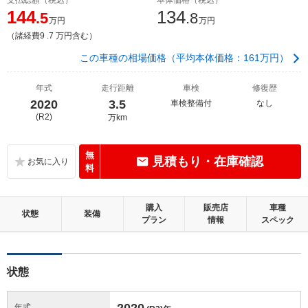
144
134
.5
.8
万円
万円
（諸経費9 .7 万円含む）
この車種の相場価格（平均本体価格：161万円）
年式
走行距離
車検
修復歴
2020
3.5
車検整備付
なし
(R2)
万km
無
見積もり・在庫確認
料
購入
販売店
車種
状態
装備
プラン
情報
スペック
状態
2020
年式