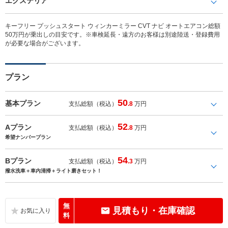
エクステリア
キーフリー プッシュスタート ウィンカーミラー CVT ナビ オートエアコン総額
50万円が乗出しの目安です。※車検延長・遠方のお客様は別途陸送・登録費用
が必要な場合がございます。
プラン
50
基本プラン
支払総額（税込）
.8
万円
52
Aプラン
支払総額（税込）
.8
万円
希望ナンバープラン
54
Bプラン
支払総額（税込）
.3
万円
撥水洗車＋車内清掃＋ライト磨きセット！
無
見積もり・在庫確認
料