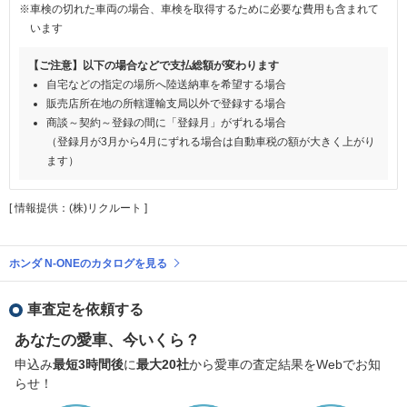
※車検の切れた車両の場合、車検を取得するために必要な費用も含まれて
います
【ご注意】以下の場合などで支払総額が変わります
自宅などの指定の場所へ陸送納車を希望する場合
販売店所在地の所轄運輸支局以外で登録する場合
商談～契約～登録の間に「登録月」がずれる場合
（登録月が3月から4月にずれる場合は自動車税の額が大きく上がり
ます）
[ 情報提供：(株)リクルート ]
ホンダ N-ONEのカタログを見る
車査定を依頼する
あなたの愛車、今いくら？
申込み
最短3時間後
に
最大20社
から愛車の査定結果をWebでお知
らせ！