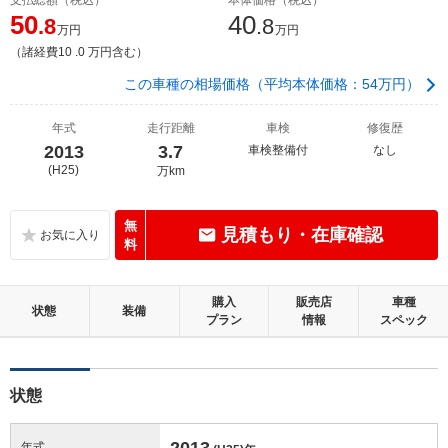
50
40
.8
.8
万円
万円
（諸経費10 .0 万円含む）
この車種の相場価格（平均本体価格：54万円）
年式
走行距離
車検
修復歴
2013
3.7
車検整備付
なし
(H25)
万km
無
見積もり・在庫確認
料
購入
販売店
車種
状態
装備
プラン
情報
スペック
状態
2013
年式