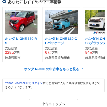
あなたにおすすめの中古車情報
ホンダ N-ONE 660 R
ホンダ N-ONE 660 G
ホンダ N-ONE 
S
Lパッケージ
SSブラウンス
パッケージ
支払総額
支払総額
支払総額
228
67
84
.2
万円
.7
万円
.9
万円
岐阜県関市
岐阜県美濃加茂市
岐阜県美濃加茂
ホンダ N-ONEの中古車をもっと見る
Yahoo! JAPAN IDでログイン
するとお気に入りに登録や複数見積もりがで
きるようになります。
中古車トップへ