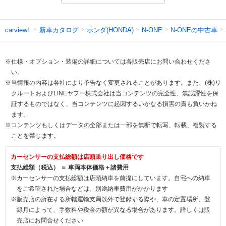
新車カタログ
ホンダ(HONDA)
N-ONEの中古車
carview!
N-ONE
※仕様・オプション・装備の詳細については各販売店にお問い合わせくださ
い。
※当情報の内容は各社により予告なく変更されることがあります。また、(株)リ
クルートおよびLINEヤフー株式会社は当コンテンツの完全性、無誤謬性を保
証するものではなく、当コンテンツに起因するいかなる損害の責も負いかね
ます。
※コンテンツもしくはデータの全部または一部を無断で転写、転載、複製する
ことを禁じます。
カーセンサーの支払総額は店頭乗り出し価格です
支払総額（税込） ＝ 車両本体価格＋諸費用
※カーセンサーの支払総額は店頭納車を前提にしています。自宅への納車
をご希望された場合などは、別途納車費用がかかります
※販売店の所在する所轄運輸支局以外で登録する際や、車の定置場所、登
録月によって、手数料や税金の額が異なる場合があります。詳しくは販
売店にお問合せください