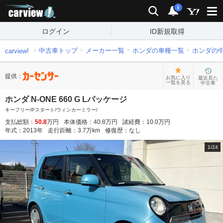
carview!
検索
通知
i
ログイン
ID新規取得
中古車トップ
メーカー一覧
ホンダの車種一覧
ホンダの
carview!
提供：
お気に入り
最近見た
一覧を見る
中古車
ホンダ N-ONE 660 G Lパッケージ
キーフリー/Pスタート/ウィンカーミラー/
支払総額：
50.8
万円
本体価格：
40.8
万円
諸経費：
10.0
万円
年式：
2013
年
走行距離：
3.7
万km
修復歴：
なし
1
/
24