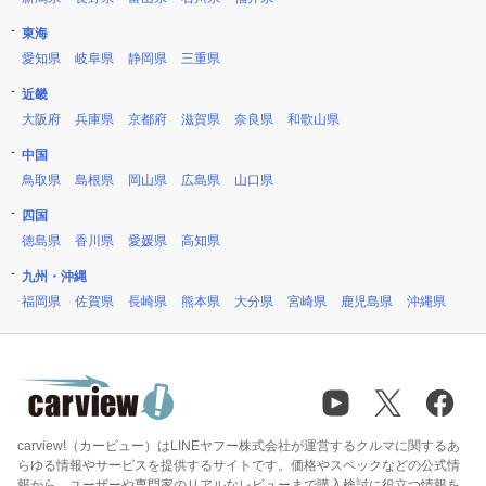
東海
愛知県
岐阜県
静岡県
三重県
近畿
大阪府
兵庫県
京都府
滋賀県
奈良県
和歌山県
中国
鳥取県
島根県
岡山県
広島県
山口県
四国
徳島県
香川県
愛媛県
高知県
九州・沖縄
福岡県
佐賀県
長崎県
熊本県
大分県
宮崎県
鹿児島県
沖縄県
carview!（カービュー）はLINEヤフー株式会社が運営するクルマに関するあ
らゆる情報やサービスを提供するサイトです。価格やスペックなどの公式情
報から、ユーザーや専門家のリアルなレビューまで購入検討に役立つ情報を