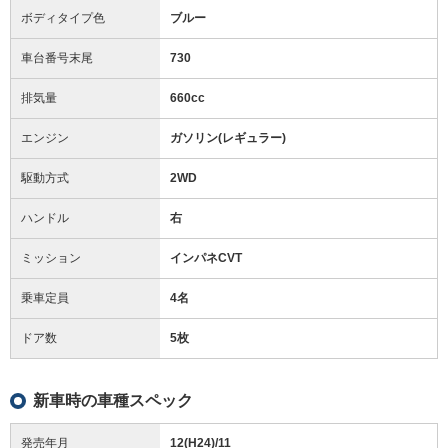
ボディタイプ色
ブルー
車台番号末尾
730
排気量
660cc
エンジン
ガソリン(レギュラー)
駆動方式
2WD
ハンドル
右
ミッション
インパネCVT
乗車定員
4名
ドア数
5枚
新車時の車種スペック
発売年月
12(H24)/11