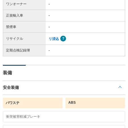
ワンオーナー
-
正規輸入車
-
禁煙車
-
リサイクル
リ済込
定期点検記録簿
-
装備
安全装備
ABS
パワステ
衝突被害軽減ブレーキ