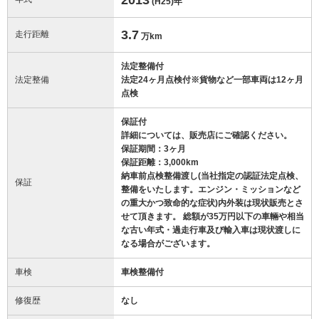
(H25)
年
3.7
走行距離
万km
法定整備付
法定整備
法定24ヶ月点検付※貨物など一部車両は12ヶ月
点検
保証付
詳細については、販売店にご確認ください。
保証期間：3ヶ月
保証距離：3,000km
納車前点検整備渡し(当社指定の認証法定点検、
保証
整備をいたします。エンジン・ミッションなど
の重大かつ致命的な症状)内外装は現状販売とさ
せて頂きます。 総額が35万円以下の車輛や相当
な古い年式・過走行車及び輸入車は現状渡しに
なる場合がございます。
車検
車検整備付
修復歴
なし