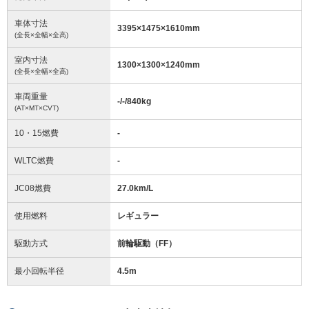
車体寸法
3395
×
1475
×
1610
mm
(全長×全幅×全高)
室内寸法
1300
×
1300
×
1240
mm
(全長×全幅×全高)
車両重量
-/-/840
kg
(AT×MT×CVT)
10・15燃費
-
WLTC燃費
-
JC08燃費
27.0km/L
使用燃料
レギュラー
駆動方式
前輪駆動（FF）
最小回転半径
4.5
m